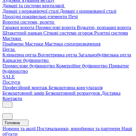
Художнє кування металу
Димарі та системи вентиляції
Димарі з нержавіючої сталі
Димарі з оцинкованої сталі
Прохідні покрівельні елементи
Печі
Воротні системи, ролети
Гаражні ворота
Промислові ворота
Відкатні, розпашні ворота
Штакетний паркан
Сіткові системи огорож
Ролетні системи
Мастики
Праймери
Мастики
Мастики спецпризначення
Цегла
Клінкерна цегла
Вогнетривка цегла
Загальнобудівельна цегла
Каркасне будівництво
Промислове будівництво
Комерційне будівництво
Приватне
будівництво
SALE
Послуги
Професійний монтаж
Безкоштовна консультація
Безкоштовний замір
Безкоштовний розрахунок
Доставка
Контакти
Головна
Новини та акції
Постачальники, виробники та партнери
Наші
об'єкти