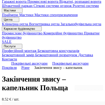
Гаражні ворота
Промислові ворота
Відкатні, розпашні ворота
Штакетний паркан
Сіткові системи огорож
Ролетні системи
Мастики
Праймери
Мастики
Мастики спецпризначення
Цегла
Клінкерна цегла
Вогнетривка цегла
Загальнобудівельна цегла
Каркасне будівництво
Промислове будівництво
Комерційне будівництво
Приватне
будівництво
SALE
Послуги
Професійний монтаж
Безкоштовна консультація
Безкоштовний замір
Безкоштовний розрахунок
Доставка
Контакти
Покрівельні аксесуари
Покрівельні аксесуари
Покрівля
Різне
Закінчення звису – капельник
Закінчення звису –
капельник
Польща
8.52
€ / шт.