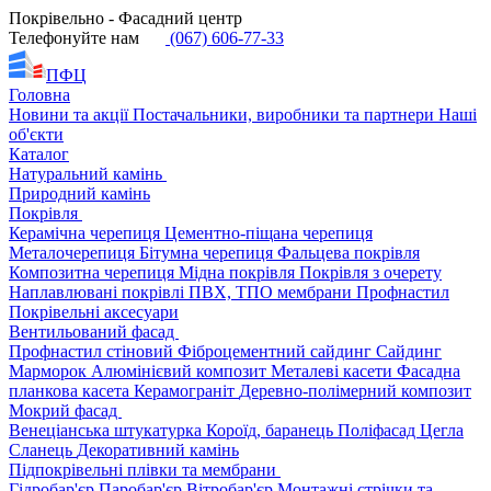
Покрівельно - Фасадний центр
Телефонуйте нам
(067) 606-77-33
ПФЦ
Головна
Новини та акції
Постачальники, виробники та партнери
Наші
об'єкти
Каталог
Натуральний камінь
Природний камінь
Покрівля
Керамічна черепиця
Цементно-піщана черепиця
Металочерепиця
Бітумна черепиця
Фальцева покрівля
Композитна черепиця
Мідна покрівля
Покрівля з очерету
Наплавлювані покрівлі
ПВХ, ТПО мембрани
Профнастил
Покрівельні аксесуари
Вентильований фасад
Профнастил стіновий
Фіброцементний сайдинг
Сайдинг
Марморок
Алюмінієвий композит
Металеві касети
Фасадна
планкова касета
Керамограніт
Деревно-полімерний композит
Мокрий фасад
Венеціанська штукатурка
Короїд, баранець
Поліфасад
Цегла
Сланець
Декоративний камінь
Підпокрівельні плівки та мембрани
Гідробар'єр
Паробар'єр
Вітробар'єр
Монтажні стрічки та