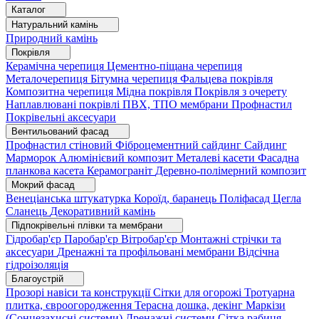
Каталог
Натуральний камінь
Природний камінь
Покрівля
Керамічна черепиця
Цементно-піщана черепиця
Металочерепиця
Бітумна черепиця
Фальцева покрівля
Композитна черепиця
Мідна покрівля
Покрівля з очерету
Наплавлювані покрівлі
ПВХ, ТПО мембрани
Профнастил
Покрівельні аксесуари
Вентильований фасад
Профнастил стіновий
Фіброцементний сайдинг
Сайдинг
Марморок
Алюмінієвий композит
Металеві касети
Фасадна
планкова касета
Керамограніт
Деревно-полімерний композит
Мокрий фасад
Венеціанська штукатурка
Короїд, баранець
Поліфасад
Цегла
Сланець
Декоративний камінь
Підпокрівельні плівки та мембрани
Гідробар'єр
Паробар'єр
Вітробар'єр
Монтажні стрічки та
аксесуари
Дренажні та профільовані мембрани
Відсічна
гідроізоляція
Благоустрій
Прозорі навіси та конструкції
Сітки для огорожі
Тротуарна
плитка, євроогородження
Терасна дошка, декінг
Маркізи
(Сонцезахисні системи)
Дренажні системи
Сітка рабиця