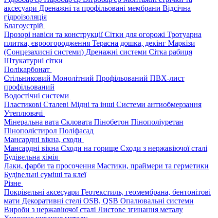
аксесуари
Дренажні та профільовані мембрани
Відсічна
гідроізоляція
Благоустрій
Прозорі навіси та конструкції
Сітки для огорожі
Тротуарна
плитка, євроогородження
Терасна дошка, декінг
Маркізи
(Сонцезахисні системи)
Дренажні системи
Сітка рабиця
Штукатурні сітки
Полікарбонат
Стільниковий
Монолітний
Профільований
ПВХ-лист
профільований
Водостічні системи
Пластикові
Сталеві
Мідні та інші
Системи антиобмерзання
Утеплювачі
Мінеральна вата
Скловата
Пінобетон
Пінополіуретан
Пінополістирол
Поліфасад
Мансардні вікна, сходи
Мансардні вікна
Сходи на горище
Сходи з нержавіючої сталі
Будівельна хімія
Лаки, фарби та просочення
Мастики, праймери та герметики
Будівельні суміші та клеї
Різне
Покрівельні аксесуари
Геотекстиль, геомембрана, бентонітові
мати
Декоративні стелі
OSB, QSB
Опалювальні системи
Вироби з нержавіючої сталі
Листове згинання металу