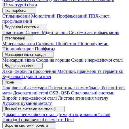
Штукатурні сітки
Полікарбонат
Стільниковий
Монолітний
Профільований
ПВХ-лист
профільований
Водостічні системи
Пластикові
Сталеві
Мідні та інші
Системи антиобмерзання
Утеплювачі
Мінеральна вата
Скловата
Пінобетон
Пінополіуретан
Пінополістирол
Поліфасад
Мансардні вікна, сходи
Мансардні вікна
Сходи на горище
Сходи з нержавіючої сталі
Будівельна хімія
Лаки, фарби та просочення
Мастики, праймери та герметики
Будівельні суміші та клеї
Різне
Покрівельні аксесуари
Геотекстиль, геомембрана, бентонітові
мати
Декоративні стелі
OSB, QSB
Опалювальні системи
Вироби з нержавіючої сталі
Листове згинання металу
Художнє кування металу
Димарі та системи вентиляції
Димарі з нержавіючої сталі
Димарі з оцинкованої сталі
Прохідні покрівельні елементи
Печі
Воротні системи, ролети