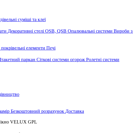
дівельні суміші та клеї
мати
Декоративні стелі
OSB, QSB
Опалювальні системи
Вироби з
 покрівельні елементи
Печі
такетний паркан
Сіткові системи огорож
Ролетні системи
дівництво
замір
Безкоштовний розрахунок
Доставка
вікно VELUX GPL