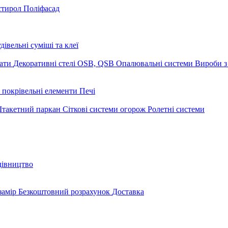
стирол
Поліфасад
дівельні суміші та клеї
мати
Декоративні стелі
OSB, QSB
Опалювальні системи
Вироби з
 покрівельні елементи
Печі
такетний паркан
Сіткові системи огорож
Ролетні системи
дівництво
замір
Безкоштовний розрахунок
Доставка