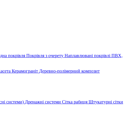
дна покрівля
Покрівля з очерету
Наплавлювані покрівлі
ПВХ,
касета
Керамограніт
Деревно-полімерний композит
сні системи)
Дренажні системи
Сітка рабиця
Штукатурні сітки