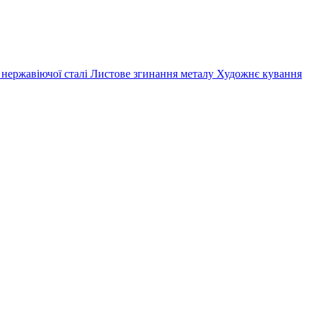
 нержавіючої сталі
Листове згинання металу
Художнє кування