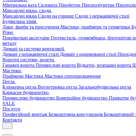
Мінеральна вата
Скловата
Пінобетон
Пінополіуретан
Пінополі
Мансардні вікна, сходи
Мансардні вікна
Сходи на горище
Сходи з нержавіючої сталі
Будівельна хімія
Лаки, фарби та просочення
Мастики, праймери та герметики
Бу
Різне
Покрівельні аксесуари
Геотекстиль, геомембрана, бентонітові 
металу
Димарі та системи вентиляції
Димарі з нержавіючої сталі
Димарі з оцинкованої сталі
Прохідні
Воротні системи, ролети
Гаражні ворота
Промислові ворота
Відкатні, розпашні ворота
Ш
Мастики
Праймери
Мастики
Мастики спецпризначення
Цегла
Клінкерна цегла
Вогнетривка цегла
Загальнобудівельна цегла
Каркасне будівництво
Промислове будівництво
Комерційне будівництво
Приватне бу
SALE
Послуги
Професійний монтаж
Безкоштовна консультація
Безкоштовний 
Контакти