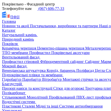
Покрівельно - Фасадний центр
Телефонуйте нам
(067) 606-77-33
ПФЦ
Головна
Новини та акції
Постачальники, виробники та партнери
Наші о
Каталог
Натуральний камінь
Природний камінь
Покрівля
Керамічна черепиця
Цементно-піщана черепиця
Металочерепи
ТПО мембрани
Профнастил
Покрівельні аксесуари
Вентильований фасад
Профнастил стіновий
Фіброцементний сайдинг
Сайдинг
Марм
Мокрий фасад
Венеціанська штукатурка
Короїд, баранець
Поліфасад
Цегла
Сл
Підпокрівельні плівки та мембрани
Гідробар'єр
Паробар'єр
Вітробар'єр
Монтажні стрічки та аксес
Благоустрій
Прозорі навіси та конструкції
Сітки для огорожі
Тротуарна пли
Полікарбонат
Стільниковий
Монолітний
Профільований
ПВХ-лист профільо
Водостічні системи
Пластикові
Сталеві
Мідні та інші
Системи антиобмерзання
Утеплювачі