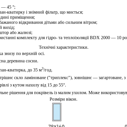
 — 45 °;
ан-кватирку і знімний фільтр, що миється;
едині приміщення;
ебажаного відкривання дітьми або сильним вітром;
й вихід;
штор або жалюзі;
ристанні комплекту для гідро- та теплоізоляції BDX 2000 — 10 ро
Технічні характеристики.
а знизу по верхній осі.
єна деревина сосни.
3
пан-кватирка, до 35 м
/год.
трішнє скло ламіноване ("триплекс"), зовнішнє — загартоване, з
івлі з кутом нахилу від ​15 до 55°.
альне рішення для покрівель із малим ухилом. Може використовув
Розміри вікон.