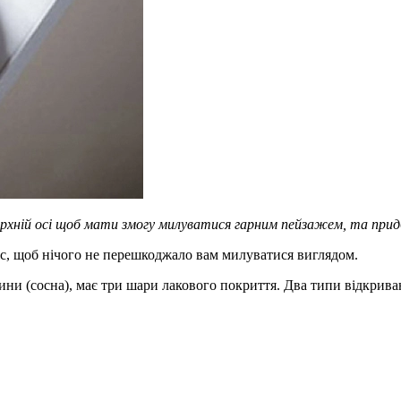
верхній осі щоб мати змогу милуватися гарним пейзажем, та при
іс, щоб нічого не перешкоджало вам милуватися виглядом.
ни (сосна), має три шари лакового покриття. Два типи відкриван