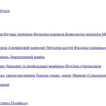
б'єкти
ця
Бітумна черепиця
Фальцева покрівля
Композитна черепиця
Мі
орок
Алюмінієвий композит
Металеві касети
Фасадна планкова 
анець
Декоративний камінь
уари
Дренажні та профільовані мембрани
Відсічна гідроізоляція
тка, євроогородження
Терасна дошка, декінг
Маркізи (Сонцезахи
ваний
стирол
Поліфасад