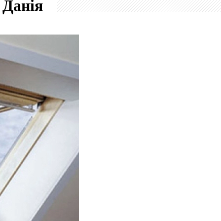
L
Данія