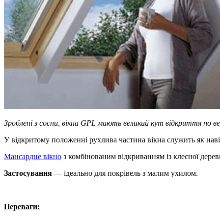
Зроблені з сосни, вікна GPL мають великий кут відкриття по 
У відкритому положенні рухлива частина вікна служить як нав
Мансардне вікно
з комбінованим відкриванням із клеєної дереви
Застосування
— ідеально для покрівель з малим ухилом.
Переваги: