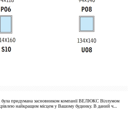
азва була придумана засновником компанії ВЕЛЮКС Віллумом
крівлею найкращим місцем у Вашому будинку. В даний ч...