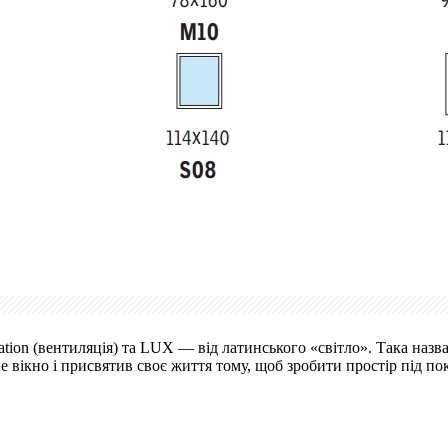
lation (вентиляція) та LUX — від латинського «світло». Така н
 вікно і присвятив своє життя тому, щоб зробити простір під по