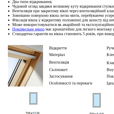
Два типи відкривання;
Чудовий огляд завдяки великому куту відкривання стулки
Вентиляція при закритому вікні через вентиляційний клап
Зовнішню поверхню вікна легко мити, перебуваючи усер
Фіксація вікна у відкритому положенні для захисту від н
Може використовуватися як аварійний та експлуатаційни
Покрівельне вікно
має кронштейни для легкого монтажу 
Стандартна гарантія на вікна становить 5 років, при вико
Відкриття
Ручк
Матеріал
Кле
Вентиляція
Кла
Склопакет
Вну
Застосування
Покр
Особливості та переваги
Іде