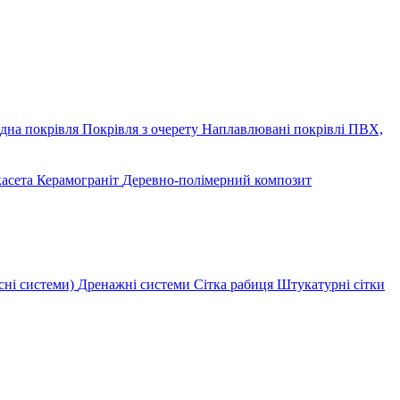
дна покрівля
Покрівля з очерету
Наплавлювані покрівлі
ПВХ,
касета
Керамограніт
Деревно-полімерний композит
сні системи)
Дренажні системи
Сітка рабиця
Штукатурні сітки