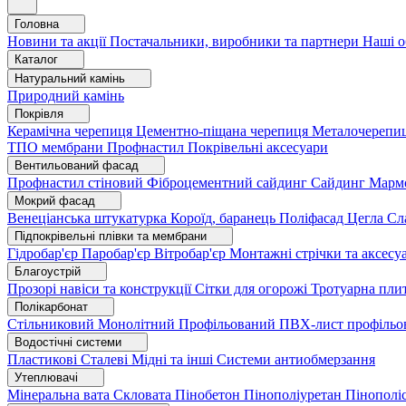
Головна
Новини та акції
Постачальники, виробники та партнери
Наші о
Каталог
Натуральний камінь
Природний камінь
Покрівля
Керамічна черепиця
Цементно-піщана черепиця
Металочерепи
ТПО мембрани
Профнастил
Покрівельні аксесуари
Вентильований фасад
Профнастил стіновий
Фіброцементний сайдинг
Сайдинг
Марм
Мокрий фасад
Венеціанська штукатурка
Короїд, баранець
Поліфасад
Цегла
Сл
Підпокрівельні плівки та мембрани
Гідробар'єр
Паробар'єр
Вітробар'єр
Монтажні стрічки та аксес
Благоустрій
Прозорі навіси та конструкції
Сітки для огорожі
Тротуарна пли
Полікарбонат
Стільниковий
Монолітний
Профільований
ПВХ-лист профільо
Водостічні системи
Пластикові
Сталеві
Мідні та інші
Системи антиобмерзання
Утеплювачі
Мінеральна вата
Скловата
Пінобетон
Пінополіуретан
Пінополі