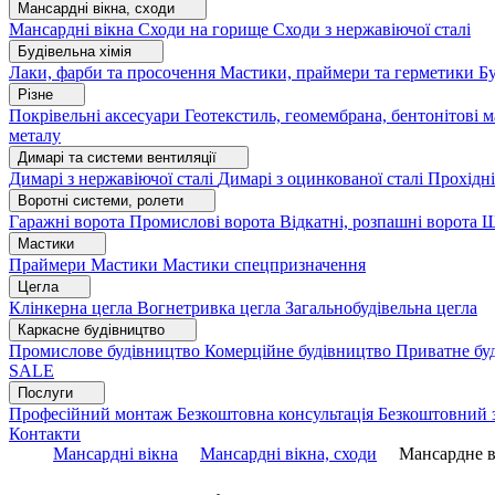
Мансардні вікна, сходи
Мансардні вікна
Сходи на горище
Сходи з нержавіючої сталі
Будівельна хімія
Лаки, фарби та просочення
Мастики, праймери та герметики
Бу
Різне
Покрівельні аксесуари
Геотекстиль, геомембрана, бентонітові 
металу
Димарі та системи вентиляції
Димарі з нержавіючої сталі
Димарі з оцинкованої сталі
Прохідні
Воротні системи, ролети
Гаражні ворота
Промислові ворота
Відкатні, розпашні ворота
Ш
Мастики
Праймери
Мастики
Мастики спецпризначення
Цегла
Клінкерна цегла
Вогнетривка цегла
Загальнобудівельна цегла
Каркасне будівництво
Промислове будівництво
Комерційне будівництво
Приватне бу
SALE
Послуги
Професійний монтаж
Безкоштовна консультація
Безкоштовний 
Контакти
Мансардні вікна
Мансардні вікна, сходи
Мансардне 