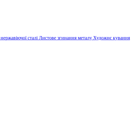
 нержавіючої сталі
Листове згинання металу
Художнє кування