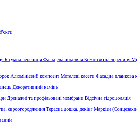
б'єкти
ця
Бітумна черепиця
Фальцева покрівля
Композитна черепиця
Мі
орок
Алюмінієвий композит
Металеві касети
Фасадна планкова 
анець
Декоративний камінь
уари
Дренажні та профільовані мембрани
Відсічна гідроізоляція
тка, євроогородження
Терасна дошка, декінг
Маркізи (Сонцезахи
ваний