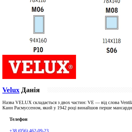
Velux
Данія
Назва VELUX складається з двох частин: VE — від слова Venti
Канн Расмуссеном, який у 1942 році винайшов перше мансардне
Телефон
+38 (056) 462-09-23