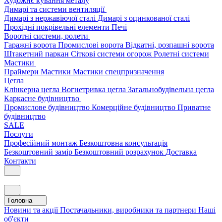
Художнє кування металу
Димарі та системи вентиляції
Димарі з нержавіючої сталі
Димарі з оцинкованої сталі
Прохідні покрівельні елементи
Печі
Воротні системи, ролети
Гаражні ворота
Промислові ворота
Відкатні, розпашні ворота
Штакетний паркан
Сіткові системи огорож
Ролетні системи
Мастики
Праймери
Мастики
Мастики спецпризначення
Цегла
Клінкерна цегла
Вогнетривка цегла
Загальнобудівельна цегла
Каркасне будівництво
Промислове будівництво
Комерційне будівництво
Приватне
будівництво
SALE
Послуги
Професійний монтаж
Безкоштовна консультація
Безкоштовний замір
Безкоштовний розрахунок
Доставка
Контакти
Головна
Новини та акції
Постачальники, виробники та партнери
Наші
об'єкти