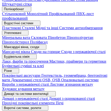
Штукатурні сітки
Полікарбонат
Стільниковий
Монолітний
Профільований
ПВХ-лист
профільований
Водостічні системи
Пластикові
Сталеві
Мідні та інші
Системи антиобмерзання
Утеплювачі
Мінеральна вата
Скловата
Пінобетон
Пінополіуретан
Пінополістирол
Поліфасад
Мансардні вікна, сходи
Мансардні вікна
Сходи на горище
Сходи з нержавіючої сталі
Будівельна хімія
Лаки, фарби та просочення
Мастики, праймери та герметики
Будівельні суміші та клеї
Різне
Покрівельні аксесуари
Геотекстиль, геомембрана, бентонітові
мати
Декоративні стелі
OSB, QSB
Опалювальні системи
Вироби з нержавіючої сталі
Листове згинання металу
Художнє кування металу
Димарі та системи вентиляції
Димарі з нержавіючої сталі
Димарі з оцинкованої сталі
Прохідні покрівельні елементи
Печі
Воротні системи, ролети