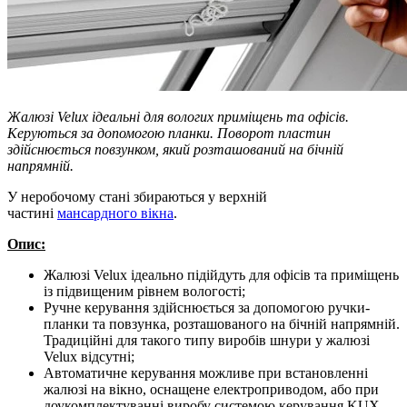
Жалюзі Velux ідеальні для вологих приміщень та офісів.
Керуються за допомогою планки. Поворот пластин
здійснюється повзунком, який розташований на бічній
напрямній.
У неробочому стані збираються у верхній
частині
мансардного вікна
.
Опис:
Жалюзі Velux ідеально підійдуть для офісів та приміщень
із підвищеним рівнем вологості;
Ручне керування здійснюється за допомогою ручки-
планки та повзунка, розташованого на бічній напрямній.
Традиційні для такого типу виробів шнури у жалюзі
Velux відсутні;
Автоматичне керування можливе при встановленні
жалюзі на вікно, оснащене електроприводом, або при
доукомплектуванні виробу системою керування KUX