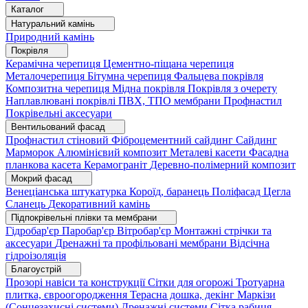
Каталог
Натуральний камінь
Природний камінь
Покрівля
Керамічна черепиця
Цементно-піщана черепиця
Металочерепиця
Бітумна черепиця
Фальцева покрівля
Композитна черепиця
Мідна покрівля
Покрівля з очерету
Наплавлювані покрівлі
ПВХ, ТПО мембрани
Профнастил
Покрівельні аксесуари
Вентильований фасад
Профнастил стіновий
Фіброцементний сайдинг
Сайдинг
Марморок
Алюмінієвий композит
Металеві касети
Фасадна
планкова касета
Керамограніт
Деревно-полімерний композит
Мокрий фасад
Венеціанська штукатурка
Короїд, баранець
Поліфасад
Цегла
Сланець
Декоративний камінь
Підпокрівельні плівки та мембрани
Гідробар'єр
Паробар'єр
Вітробар'єр
Монтажні стрічки та
аксесуари
Дренажні та профільовані мембрани
Відсічна
гідроізоляція
Благоустрій
Прозорі навіси та конструкції
Сітки для огорожі
Тротуарна
плитка, євроогородження
Терасна дошка, декінг
Маркізи
(Сонцезахисні системи)
Дренажні системи
Сітка рабиця