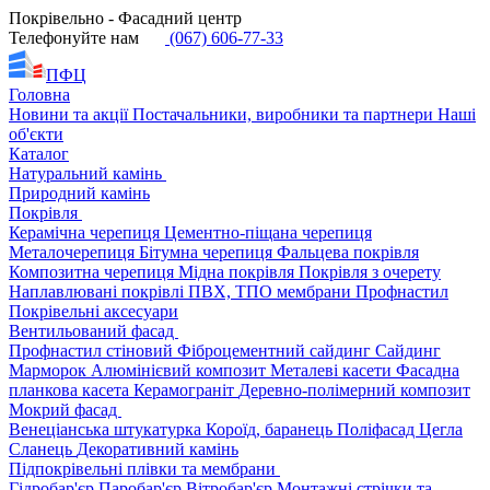
Покрівельно - Фасадний центр
Телефонуйте нам
(067) 606-77-33
ПФЦ
Головна
Новини та акції
Постачальники, виробники та партнери
Наші
об'єкти
Каталог
Натуральний камінь
Природний камінь
Покрівля
Керамічна черепиця
Цементно-піщана черепиця
Металочерепиця
Бітумна черепиця
Фальцева покрівля
Композитна черепиця
Мідна покрівля
Покрівля з очерету
Наплавлювані покрівлі
ПВХ, ТПО мембрани
Профнастил
Покрівельні аксесуари
Вентильований фасад
Профнастил стіновий
Фіброцементний сайдинг
Сайдинг
Марморок
Алюмінієвий композит
Металеві касети
Фасадна
планкова касета
Керамограніт
Деревно-полімерний композит
Мокрий фасад
Венеціанська штукатурка
Короїд, баранець
Поліфасад
Цегла
Сланець
Декоративний камінь
Підпокрівельні плівки та мембрани
Гідробар'єр
Паробар'єр
Вітробар'єр
Монтажні стрічки та