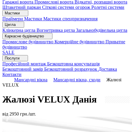
Гаражні ворота
Промислові ворота
Відкатні, розпашні ворота
Штакетний паркан
Сіткові системи огорож
Ролетні системи
Мастики
Праймери
Мастики
Мастики спецпризначення
Цегла
Клінкерна цегла
Вогнетривка цегла
Загальнобудівельна цегла
Каркасне будівництво
Промислове будівництво
Комерційне будівництво
Приватне
будівництво
SALE
Послуги
Професійний монтаж
Безкоштовна консультація
Безкоштовний замір
Безкоштовний розрахунок
Доставка
Контакти
Мансардні вікна
Мансардні вікна, сходи
Жалюзі
VELUX
Жалюзі VELUX
Данія
від
2950
грн./шт.