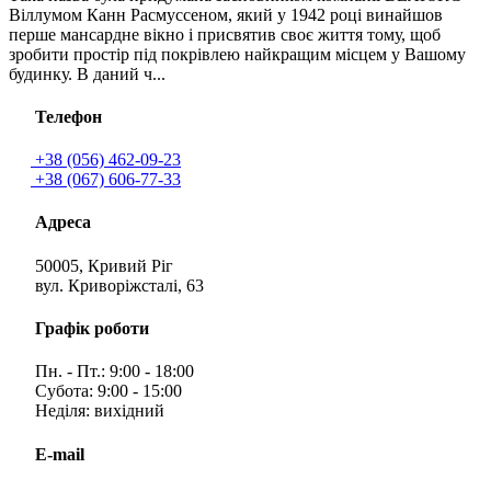
Віллумом Канн Расмуссеном, який у 1942 році винайшов
перше мансардне вікно і присвятив своє життя тому, щоб
зробити простір під покрівлею найкращим місцем у Вашому
будинку. В даний ч...
Телефон
+38 (056) 462-09-23
+38 (067) 606-77-33
Адреса
50005, Кривий Ріг
вул. Криворіжсталі, 63
Графік роботи
Пн. - Пт.: 9:00 - 18:00
Субота: 9:00 - 15:00
Неділя: вихідний
E-mail