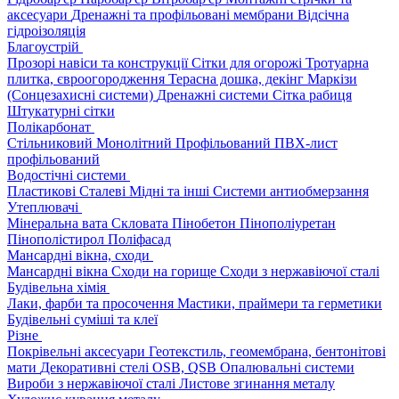
аксесуари
Дренажні та профільовані мембрани
Відсічна
гідроізоляція
Благоустрій
Прозорі навіси та конструкції
Сітки для огорожі
Тротуарна
плитка, євроогородження
Терасна дошка, декінг
Маркізи
(Сонцезахисні системи)
Дренажні системи
Сітка рабиця
Штукатурні сітки
Полікарбонат
Стільниковий
Монолітний
Профільований
ПВХ-лист
профільований
Водостічні системи
Пластикові
Сталеві
Мідні та інші
Системи антиобмерзання
Утеплювачі
Мінеральна вата
Скловата
Пінобетон
Пінополіуретан
Пінополістирол
Поліфасад
Мансардні вікна, сходи
Мансардні вікна
Сходи на горище
Сходи з нержавіючої сталі
Будівельна хімія
Лаки, фарби та просочення
Мастики, праймери та герметики
Будівельні суміші та клеї
Різне
Покрівельні аксесуари
Геотекстиль, геомембрана, бентонітові
мати
Декоративні стелі
OSB, QSB
Опалювальні системи
Вироби з нержавіючої сталі
Листове згинання металу