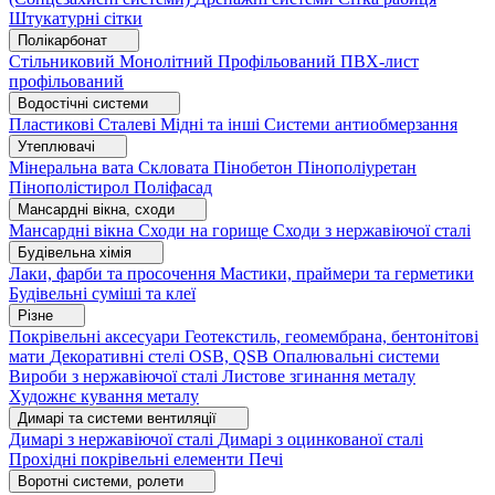
Штукатурні сітки
Полікарбонат
Стільниковий
Монолітний
Профільований
ПВХ-лист
профільований
Водостічні системи
Пластикові
Сталеві
Мідні та інші
Системи антиобмерзання
Утеплювачі
Мінеральна вата
Скловата
Пінобетон
Пінополіуретан
Пінополістирол
Поліфасад
Мансардні вікна, сходи
Мансардні вікна
Сходи на горище
Сходи з нержавіючої сталі
Будівельна хімія
Лаки, фарби та просочення
Мастики, праймери та герметики
Будівельні суміші та клеї
Різне
Покрівельні аксесуари
Геотекстиль, геомембрана, бентонітові
мати
Декоративні стелі
OSB, QSB
Опалювальні системи
Вироби з нержавіючої сталі
Листове згинання металу
Художнє кування металу
Димарі та системи вентиляції
Димарі з нержавіючої сталі
Димарі з оцинкованої сталі
Прохідні покрівельні елементи
Печі
Воротні системи, ролети