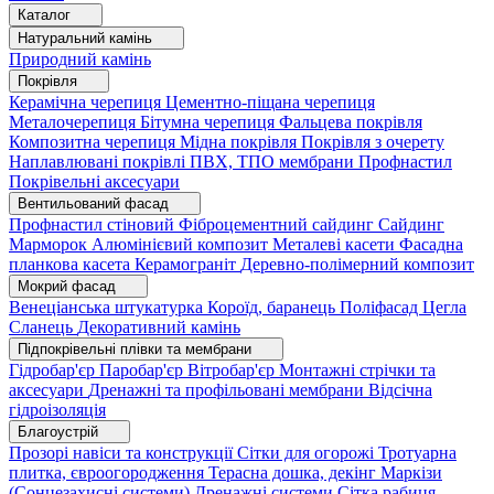
Каталог
Натуральний камінь
Природний камінь
Покрівля
Керамічна черепиця
Цементно-піщана черепиця
Металочерепиця
Бітумна черепиця
Фальцева покрівля
Композитна черепиця
Мідна покрівля
Покрівля з очерету
Наплавлювані покрівлі
ПВХ, ТПО мембрани
Профнастил
Покрівельні аксесуари
Вентильований фасад
Профнастил стіновий
Фіброцементний сайдинг
Сайдинг
Марморок
Алюмінієвий композит
Металеві касети
Фасадна
планкова касета
Керамограніт
Деревно-полімерний композит
Мокрий фасад
Венеціанська штукатурка
Короїд, баранець
Поліфасад
Цегла
Сланець
Декоративний камінь
Підпокрівельні плівки та мембрани
Гідробар'єр
Паробар'єр
Вітробар'єр
Монтажні стрічки та
аксесуари
Дренажні та профільовані мембрани
Відсічна
гідроізоляція
Благоустрій
Прозорі навіси та конструкції
Сітки для огорожі
Тротуарна
плитка, євроогородження
Терасна дошка, декінг
Маркізи
(Сонцезахисні системи)
Дренажні системи
Сітка рабиця