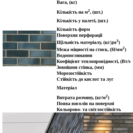
Вага
, (кг)
2
Кількість
на
м
, (шт.)
Кількість у палеті
, (шт.)
Кількість форм
Поверхня перфорації
3
Щільність матеріалу
, (кг/дм
)
2
Межа міцності на стиск
, (Н/мм
)
Водопоглинання
Коефіцієнт теплопровідності
, (Вт/м
Зовнішня стінка
, (мм)
Морозостійкість
Стійкість до кислот та луг
Матеріал
2
Витрата розчину
, (кг/м
)
Поява висолів на поверхні
Кольорово- та світлостійкість