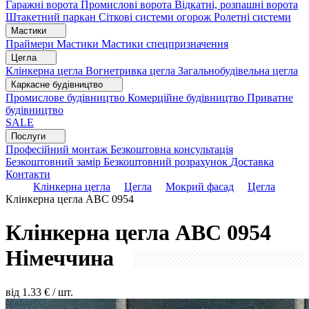
Гаражні ворота
Промислові ворота
Відкатні, розпашні ворота
Штакетний паркан
Сіткові системи огорож
Ролетні системи
Мастики
Праймери
Мастики
Мастики спецпризначення
Цегла
Клінкерна цегла
Вогнетривка цегла
Загальнобудівельна цегла
Каркасне будівництво
Промислове будівництво
Комерційне будівництво
Приватне
будівництво
SALE
Послуги
Професійний монтаж
Безкоштовна консультація
Безкоштовний замір
Безкоштовний розрахунок
Доставка
Контакти
Клінкерна цегла
Цегла
Мокрий фасад
Цегла
Клінкерна цегла ABC 0954
Клінкерна цегла ABC 0954
Німеччина
від
1.33
€ / шт.