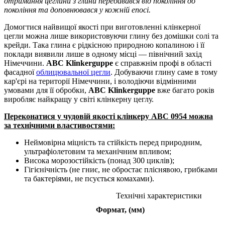
отримання цеглини з глини передавався від покоління до
покоління та доповнювався у кожній епосі.
Домогтися найвищої якості при виготовленні клінкерної
цегли можна лише використовуючи глину без домішки солі та
крейди. Така глина є рідкісною природною копалиною і її
поклади виявили лише в одному місці — північний захід
Німеччини.
ABC Klinkerguppe
є справжнім профі в області
фасадної
облицювальної цегли
. Добуваючи глину саме в тому
кар'єрі на території Німеччини, і володіючи відмінними
умовами для її обробки,
ABC Klinkerguppe
вже багато років
виробляє найкращу у світі клінкерну цеглу.
Переконатися у чудовій якості клінкеру ABC
0954
можна
за технічними властивостями:
Неймовірна міцність та стійкість перед природним,
ультрафіолетовим та механічним впливом;
Висока морозостійкість (понад 300 циклів);
Гігієнічність (не гниє, не обростає пліснявою, грибками
та бактеріями, не псується комахами).
Технічні характеристики
Формат, (мм)