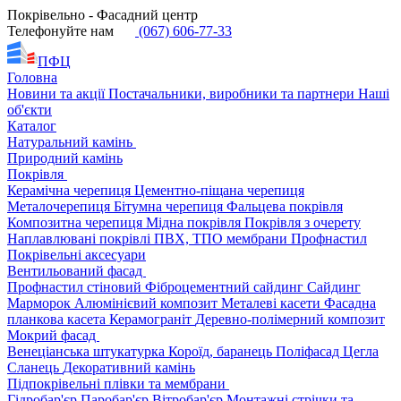
Покрівельно - Фасадний центр
Телефонуйте нам
(067) 606-77-33
ПФЦ
Головна
Новини та акції
Постачальники, виробники та партнери
Наші
об'єкти
Каталог
Натуральний камінь
Природний камінь
Покрівля
Керамічна черепиця
Цементно-піщана черепиця
Металочерепиця
Бітумна черепиця
Фальцева покрівля
Композитна черепиця
Мідна покрівля
Покрівля з очерету
Наплавлювані покрівлі
ПВХ, ТПО мембрани
Профнастил
Покрівельні аксесуари
Вентильований фасад
Профнастил стіновий
Фіброцементний сайдинг
Сайдинг
Марморок
Алюмінієвий композит
Металеві касети
Фасадна
планкова касета
Керамограніт
Деревно-полімерний композит
Мокрий фасад
Венеціанська штукатурка
Короїд, баранець
Поліфасад
Цегла
Сланець
Декоративний камінь
Підпокрівельні плівки та мембрани
Гідробар'єр
Паробар'єр
Вітробар'єр
Монтажні стрічки та