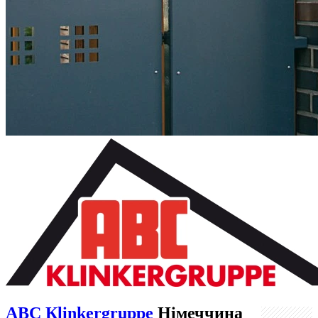
АВС Кlinkergruppe
Німеччина