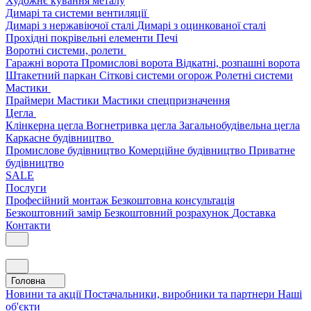
Художнє кування металу
Димарі та системи вентиляції
Димарі з нержавіючої сталі
Димарі з оцинкованої сталі
Прохідні покрівельні елементи
Печі
Воротні системи, ролети
Гаражні ворота
Промислові ворота
Відкатні, розпашні ворота
Штакетний паркан
Сіткові системи огорож
Ролетні системи
Мастики
Праймери
Мастики
Мастики спецпризначення
Цегла
Клінкерна цегла
Вогнетривка цегла
Загальнобудівельна цегла
Каркасне будівництво
Промислове будівництво
Комерційне будівництво
Приватне
будівництво
SALE
Послуги
Професійний монтаж
Безкоштовна консультація
Безкоштовний замір
Безкоштовний розрахунок
Доставка
Контакти
Головна
Новини та акції
Постачальники, виробники та партнери
Наші
об'єкти