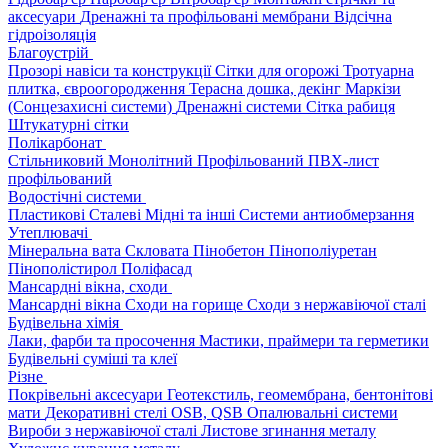
аксесуари
Дренажні та профільовані мембрани
Відсічна
гідроізоляція
Благоустрій
Прозорі навіси та конструкції
Сітки для огорожі
Тротуарна
плитка, євроогородження
Терасна дошка, декінг
Маркізи
(Сонцезахисні системи)
Дренажні системи
Сітка рабиця
Штукатурні сітки
Полікарбонат
Стільниковий
Монолітний
Профільований
ПВХ-лист
профільований
Водостічні системи
Пластикові
Сталеві
Мідні та інші
Системи антиобмерзання
Утеплювачі
Мінеральна вата
Скловата
Пінобетон
Пінополіуретан
Пінополістирол
Поліфасад
Мансардні вікна, сходи
Мансардні вікна
Сходи на горище
Сходи з нержавіючої сталі
Будівельна хімія
Лаки, фарби та просочення
Мастики, праймери та герметики
Будівельні суміші та клеї
Різне
Покрівельні аксесуари
Геотекстиль, геомембрана, бентонітові
мати
Декоративні стелі
OSB, QSB
Опалювальні системи
Вироби з нержавіючої сталі
Листове згинання металу