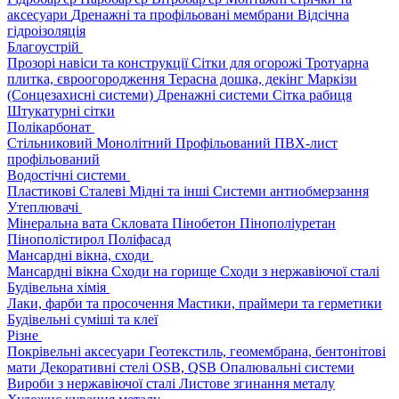
аксесуари
Дренажні та профільовані мембрани
Відсічна
гідроізоляція
Благоустрій
Прозорі навіси та конструкції
Сітки для огорожі
Тротуарна
плитка, євроогородження
Терасна дошка, декінг
Маркізи
(Сонцезахисні системи)
Дренажні системи
Сітка рабиця
Штукатурні сітки
Полікарбонат
Стільниковий
Монолітний
Профільований
ПВХ-лист
профільований
Водостічні системи
Пластикові
Сталеві
Мідні та інші
Системи антиобмерзання
Утеплювачі
Мінеральна вата
Скловата
Пінобетон
Пінополіуретан
Пінополістирол
Поліфасад
Мансардні вікна, сходи
Мансардні вікна
Сходи на горище
Сходи з нержавіючої сталі
Будівельна хімія
Лаки, фарби та просочення
Мастики, праймери та герметики
Будівельні суміші та клеї
Різне
Покрівельні аксесуари
Геотекстиль, геомембрана, бентонітові
мати
Декоративні стелі
OSB, QSB
Опалювальні системи
Вироби з нержавіючої сталі
Листове згинання металу