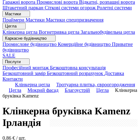
Гаражні ворота
Промислові ворота
Відкатні, розпашні ворота
Штакетний паркан
Сіткові системи огорож
Ролетні системи
Мастики
Праймери
Мастики
Мастики спецпризначення
Цегла
Клінкерна цегла
Вогнетривка цегла
Загальнобудівельна цегла
Каркасне будівництво
Промислове будівництво
Комерційне будівництво
Приватне
будівництво
SALE
Послуги
Професійний монтаж
Безкоштовна консультація
Безкоштовний замір
Безкоштовний розрахунок
Доставка
Контакти
Клінкерна цегла
Тротуарна плитка, євроогородження
Цегла
Мокрий фасад
Благоустрій
Цегла
Клінкерна
бруківка Kamenz
Клінкерна бруківка Kamenz
Ірландія
0.86
€ / шт.