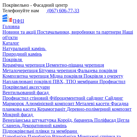
Покрівельно - Фасадний центр
Телефонуйте нам
(067) 606-77-33
ПФЦ
Головна
Новини та акції
Постачальники, виробники та партнери
Наші
об'єкти
Каталог
Натуральний камінь
Природний камінь
Покрівля
Керамічна черепиця
Цементно-піщана черепиця
Металочерепиця
Бітумна черепиця
Фальцева покрівля
Композитна черепиця
Мідна покрівля
Покрівля з очерету
Наплавлювані покрівлі
ПВХ, ТПО мембрани
Профнастил
Покрівельні аксесуари
Вентильований фасад
Профнастил стіновий
Фіброцементний сайдинг
Сайдинг
Марморок
Алюмінієвий композит
Металеві касети
Фасадна
планкова касета
Керамограніт
Деревно-полімерний композит
Мокрий фасад
Венеціанська штукатурка
Короїд, баранець
Поліфасад
Цегла
Сланець
Декоративний камінь
Підпокрівельні плівки та мембрани
Гідробар'єр
Паробар'єр
Вітробар'єр
Монтажні стрічки та