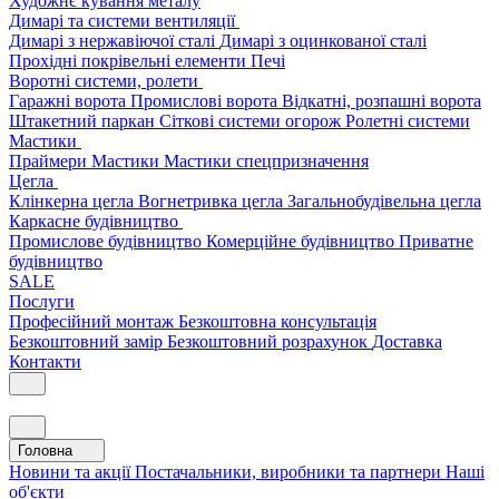
Художнє кування металу
Димарі та системи вентиляції
Димарі з нержавіючої сталі
Димарі з оцинкованої сталі
Прохідні покрівельні елементи
Печі
Воротні системи, ролети
Гаражні ворота
Промислові ворота
Відкатні, розпашні ворота
Штакетний паркан
Сіткові системи огорож
Ролетні системи
Мастики
Праймери
Мастики
Мастики спецпризначення
Цегла
Клінкерна цегла
Вогнетривка цегла
Загальнобудівельна цегла
Каркасне будівництво
Промислове будівництво
Комерційне будівництво
Приватне
будівництво
SALE
Послуги
Професійний монтаж
Безкоштовна консультація
Безкоштовний замір
Безкоштовний розрахунок
Доставка
Контакти
Головна
Новини та акції
Постачальники, виробники та партнери
Наші
об'єкти