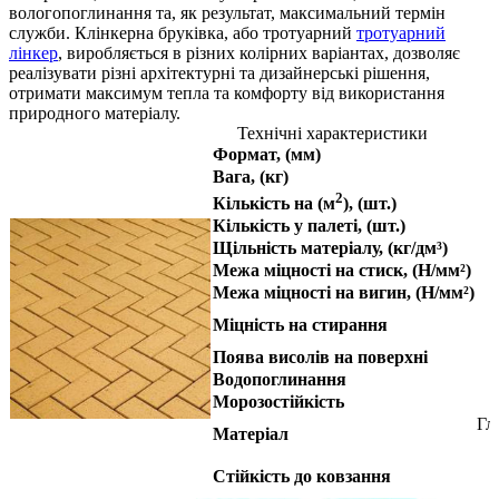
вологопоглинання та, як результат, максимальний термін
служби. Клінкерна бруківка, або тротуарний
тротуарний
лінкер
, виробляється в різних колірних варіантах, дозволяє
реалізувати різні архітектурні та дизайнерські рішення,
отримати максимум тепла та комфорту від використання
природного матеріалу.
Технічні характеристики
Формат, (мм)
Вага
, (кг)
2
Кількість на
(м
), (шт.)
Кількість у палеті
, (шт.)
Щільність матеріалу
, (кг/дм³)
Межа міцності на стиск
, (Н/мм²)
Межа міцності на вигин
, (Н/мм²)
Міцність на стирання
Поява висолів на поверхні
Водопоглинання
Морозостійкість
Гл
Матеріал
Стійкість до ковзання