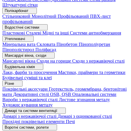
Штукатурні сітки
Полікарбонат
Стільниковий
Монолітний
Профільований
ПВХ-лист
профільований
Водостічні системи
Пластикові
Сталеві
Мідні та інші
Системи антиобмерзання
Утеплювачі
Мінеральна вата
Скловата
Пінобетон
Пінополіуретан
Пінополістирол
Поліфасад
Мансардні вікна, сходи
Мансардні вікна
Сходи на горище
Сходи з нержавіючої сталі
Будівельна хімія
Лаки, фарби та просочення
Мастики, праймери та герметики
Будівельні суміші та клеї
Різне
Покрівельні аксесуари
Геотекстиль, геомембрана, бентонітові
мати
Декоративні стелі
OSB, QSB
Опалювальні системи
Вироби з нержавіючої сталі
Листове згинання металу
Художнє кування металу
Димарі та системи вентиляції
Димарі з нержавіючої сталі
Димарі з оцинкованої сталі
Прохідні покрівельні елементи
Печі
Воротні системи, ролети