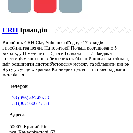
CRH
Ірландія
Виробник CRH Clay Solutions об'єднує 17 заводів із
виробництва цегли. На території Польщі розташовано 5
заводів, у Німеччині — 5, та в Голландії — 7. Завдяки
інвестиціям концерн забезпечив стабільний попит на клінкер,
зміг розширити дистриб'юторську мережу та збільшити ринок
збуту у сусідніх країнах.Клінкерна цегла — широко відомий
матеріал, я...
Телефон
+38 (056) 462-09-23
+38 (067) 606-77-33
Адреса
50005, Кривий Ріг
вул. Криворіжсталі, 63