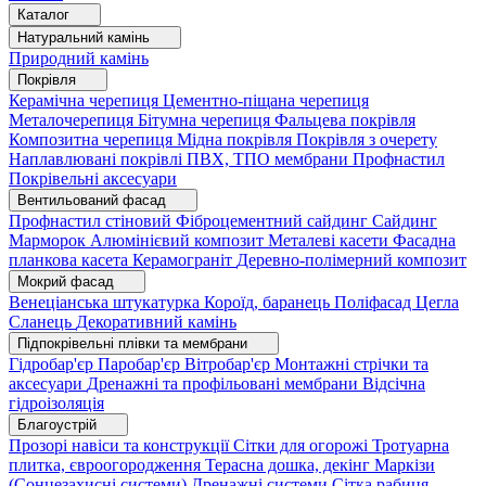
Каталог
Натуральний камінь
Природний камінь
Покрівля
Керамічна черепиця
Цементно-піщана черепиця
Металочерепиця
Бітумна черепиця
Фальцева покрівля
Композитна черепиця
Мідна покрівля
Покрівля з очерету
Наплавлювані покрівлі
ПВХ, ТПО мембрани
Профнастил
Покрівельні аксесуари
Вентильований фасад
Профнастил стіновий
Фіброцементний сайдинг
Сайдинг
Марморок
Алюмінієвий композит
Металеві касети
Фасадна
планкова касета
Керамограніт
Деревно-полімерний композит
Мокрий фасад
Венеціанська штукатурка
Короїд, баранець
Поліфасад
Цегла
Сланець
Декоративний камінь
Підпокрівельні плівки та мембрани
Гідробар'єр
Паробар'єр
Вітробар'єр
Монтажні стрічки та
аксесуари
Дренажні та профільовані мембрани
Відсічна
гідроізоляція
Благоустрій
Прозорі навіси та конструкції
Сітки для огорожі
Тротуарна
плитка, євроогородження
Терасна дошка, декінг
Маркізи
(Сонцезахисні системи)
Дренажні системи
Сітка рабиця