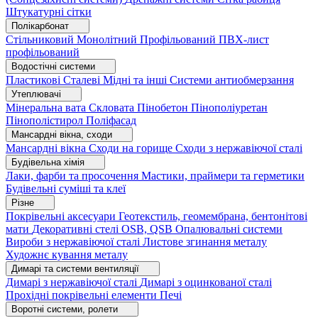
Штукатурні сітки
Полікарбонат
Стільниковий
Монолітний
Профільований
ПВХ-лист
профільований
Водостічні системи
Пластикові
Сталеві
Мідні та інші
Системи антиобмерзання
Утеплювачі
Мінеральна вата
Скловата
Пінобетон
Пінополіуретан
Пінополістирол
Поліфасад
Мансардні вікна, сходи
Мансардні вікна
Сходи на горище
Сходи з нержавіючої сталі
Будівельна хімія
Лаки, фарби та просочення
Мастики, праймери та герметики
Будівельні суміші та клеї
Різне
Покрівельні аксесуари
Геотекстиль, геомембрана, бентонітові
мати
Декоративні стелі
OSB, QSB
Опалювальні системи
Вироби з нержавіючої сталі
Листове згинання металу
Художнє кування металу
Димарі та системи вентиляції
Димарі з нержавіючої сталі
Димарі з оцинкованої сталі
Прохідні покрівельні елементи
Печі
Воротні системи, ролети