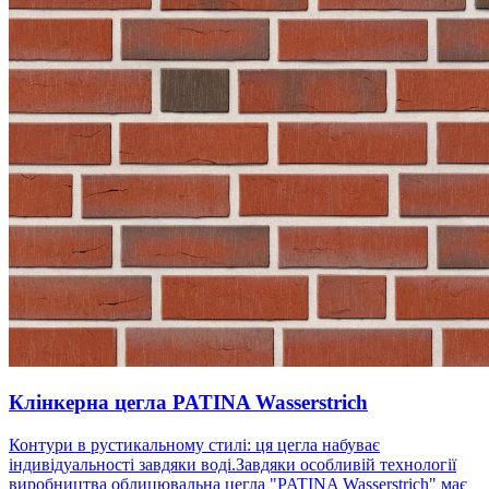
Клінкерна цегла PATINA Wasserstrich
Контури в рустикальному стилі: ця цегла набуває
індивідуальності завдяки воді.Завдяки особливій технології
виробництва облицювальна цегла "PATINA Wasserstrich" має