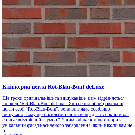
Клінкерна цегла Rot-Blau-Bunt deLuxe
Ще трохи оригінальніше та вишуканіше: цим відрізняється
клінкер "Rot-Blau-Bunt deLuxe".Як і решта облицювальної
цегли серії "Rot-Blau-Bunt", вона виглядає особливо
вишукано, тому що насичений синій колір діє заспокійливо і
сприяє внутрішній гармонії. З цим клінкером ви створите
унікальний фасад насиченого забарвлення, який ніколи вам не
н...