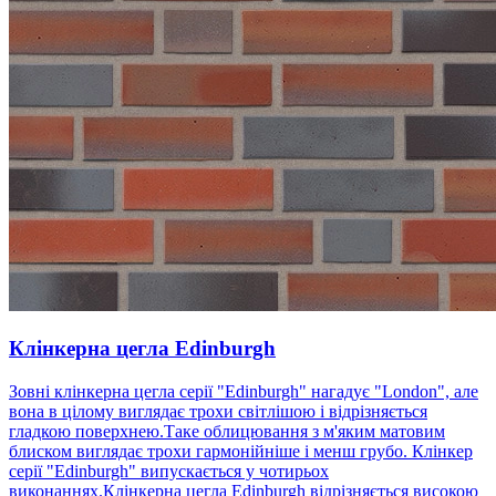
Клінкерна цегла Edinburgh
Зовні клінкерна цегла серії "Edinburgh" нагадує "London", але
вона в цілому виглядає трохи світлішою і відрізняється
гладкою поверхнею.Таке облицювання з м'яким матовим
блиском виглядає трохи гармонійніше і менш грубо. Клінкер
серії "Edinburgh" випускається у чотирьох
виконаннях.Клінкерна цегла Edinburgh відрізняється високою