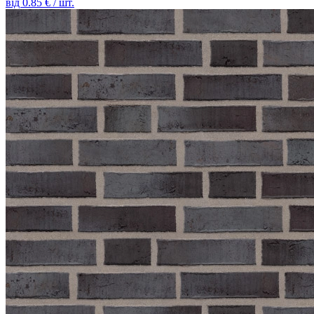
від
0.85
€ / шт.