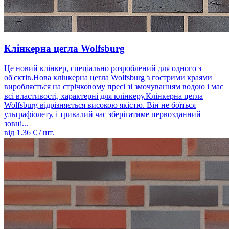
Клінкерна цегла Wolfsburg
Це новий клінкер, спеціально розроблений для одного з
об'єктів.Нова клінкерна цегла Wolfsburg з гострими краями
виробляється на стрічковому пресі зі змочуванням водою і має
всі властивості, характерні для клінкеру.Клінкерна цегла
Wolfsburg відрізняється високою якістю. Він не боїться
ультрафіолету, і тривалий час зберігатиме первозданний
зовні...
від
1.36
€ / шт.