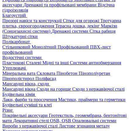
аксесуари
Дренажні та профільовані мембрани
Відсічна
гідроізоляція
Благоустрій
Прозорі навіси та конструкції
Сітки для огорожі
Тротуарна
плитка, євроогородження
Терасна дошка, декінг
Маркізи
(Сонцезахисні системи)
Дренажні системи
Сітка рабиця
Штукатурні сітки
Полікарбонат
Стільниковий
Монолітний
Профільований
ПВХ-лист
профільований
Водостічні системи
Пластикові
Сталеві
Мідні та інші
Системи антиобмерзання
Утеплювачі
Мінеральна вата
Скловата
Пінобетон
Пінополіуретан
Пінополістирол
Поліфасад
Мансардні вікна, сходи
Мансардні вікна
Сходи на горище
Сходи з нержавіючої сталі
Будівельна хімія
Лаки, фарби та просочення
Мастики, праймери та герметики
Будівельні суміші та клеї
Різне
Покрівельні аксесуари
Геотекстиль, геомембрана, бентонітові
мати
Декоративні стелі
OSB, QSB
Опалювальні системи
Вироби з нержавіючої сталі
Листове згинання металу