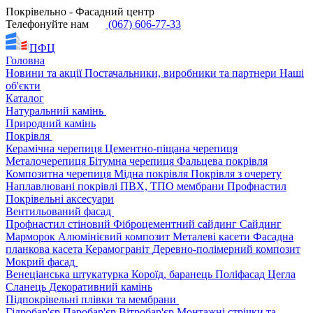
Покрівельно - Фасадний центр
Телефонуйте нам
(067) 606-77-33
ПФЦ
Головна
Новини та акції
Постачальники, виробники та партнери
Наші
об'єкти
Каталог
Натуральний камінь
Природний камінь
Покрівля
Керамічна черепиця
Цементно-піщана черепиця
Металочерепиця
Бітумна черепиця
Фальцева покрівля
Композитна черепиця
Мідна покрівля
Покрівля з очерету
Наплавлювані покрівлі
ПВХ, ТПО мембрани
Профнастил
Покрівельні аксесуари
Вентильований фасад
Профнастил стіновий
Фіброцементний сайдинг
Сайдинг
Марморок
Алюмінієвий композит
Металеві касети
Фасадна
планкова касета
Керамограніт
Деревно-полімерний композит
Мокрий фасад
Венеціанська штукатурка
Короїд, баранець
Поліфасад
Цегла
Сланець
Декоративний камінь
Підпокрівельні плівки та мембрани
Гідробар'єр
Паробар'єр
Вітробар'єр
Монтажні стрічки та