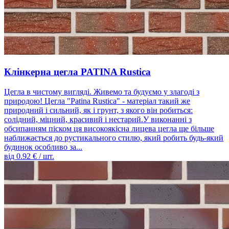
Клінкерна цегла PATINA Rustica
Цегла в чистому вигляді. Живемо та будуємо у злагоді з
природою! Цегла "Patina Rustica" - матеріал такий же
природний і сильний, як і грунт, з якого він робиться:
солідний, міцний, красивий і нестарий.У виконанні з
обсипанням піском ця високоякісна лицева цегла ще більше
наближається до рустикального стилю, який робить будь-який
будинок особливо за...
від
0.92
€ / шт.