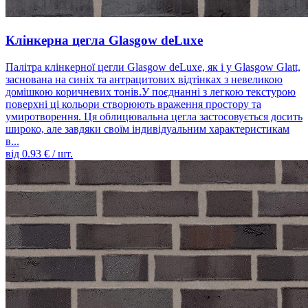
Клінкерна цегла Glasgow deLuxe
Палітра клінкерної цегли Glasgow deLuxe, як і у Glasgow Glatt,
заснована на синіх та антрацитових відтінках з невеликою
домішкою коричневих тонів.У поєднанні з легкою текстурою
поверхні ці кольори створюють враження простору та
умиротворення. Ця облицювальна цегла застосовується досить
широко, але завдяки своїм індивідуальним характеристикам
в...
від
0.93
€ / шт.