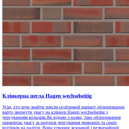
Клінкерна цегла Hagen wechselseitig
Усім, хто хоче знайти зовсім особливий варіант облицювання,
варто звернути увагу на клінкер Hagen wechselseitig з
чергуванням кольорів.Як відомо з назви, таке облицювання
привертає увагу за рахунок чергування червоних та синіх
відтінків на палітрі. Вона утворює яскравий і незвичайний