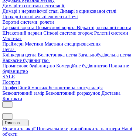
Художнє кування металу
Димарі та системи вентиляції
Димарі з нержавіючої сталі
Димарі з оцинкованої сталі
Прохідні покрівельні елементи
Печі
Воротні системи, ролети
Гаражні ворота
Промислові ворота
Відкатні, розпашні ворота
Штакетний паркан
Сіткові системи огорож
Ролетні системи
Мастики
Праймери
Мастики
Мастики спецпризначення
Цегла
Клінкерна цегла
Вогнетривка цегла
Загальнобудівельна цегла
Каркасне будівництво
Промислове будівництво
Комерційне будівництво
Приватне
будівництво
SALE
Послуги
Професійний монтаж
Безкоштовна консультація
Безкоштовний замір
Безкоштовний розрахунок
Доставка
Контакти
Головна
Новини та акції
Постачальники, виробники та партнери
Наші
об'єкти