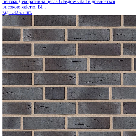
пейзаж.Декоративна цегла Glasgow Glatt відрізняється
високою якістю. Ві...
від
1.32
€ / шт.