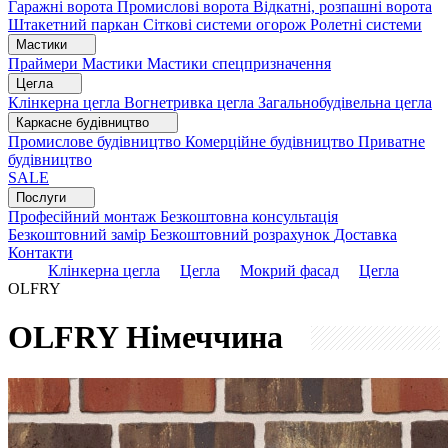
Гаражні ворота
Промислові ворота
Відкатні, розпашні ворота
Штакетний паркан
Сіткові системи огорож
Ролетні системи
Мастики
Праймери
Мастики
Мастики спецпризначення
Цегла
Клінкерна цегла
Вогнетривка цегла
Загальнобудівельна цегла
Каркасне будівництво
Промислове будівництво
Комерційне будівництво
Приватне
будівництво
SALE
Послуги
Професійний монтаж
Безкоштовна консультація
Безкоштовний замір
Безкоштовний розрахунок
Доставка
Контакти
Клінкерна цегла
Цегла
Мокрий фасад
Цегла
OLFRY
OLFRY
Німеччина