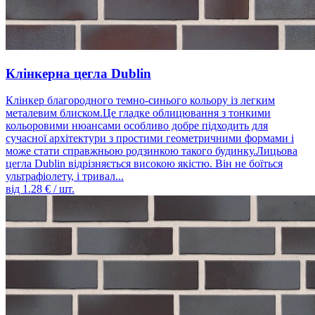
Клінкерна цегла Dublin
Клінкер благородного темно-синього кольору із легким
металевим блиском.Це гладке облицювання з тонкими
кольоровими нюансами особливо добре підходить для
сучасної архітектури з простими геометричними формами і
може стати справжньою родзинкою такого будинку.Лицьова
цегла Dublin відрізняється високою якістю. Він не боїться
ультрафіолету, і тривал...
від
1.28
€ / шт.