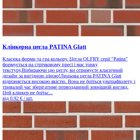
Клінкерна цегла PATINA Glatt
Класика форми та гра кольору. Цегла OLFRY серії "Patina"
формується на стрічковому пресі і має тонку
текстуру.Вибираючи цю цеглу, ви отримуєте класичний
дизайн за вигідною ціною!Лицьова цегла PATINA Glatt
відрізняється високою якістю. Вона не боїться ультрафіолету, і
тривалий час зберігатиме первозданний зовнішній вигляд.
Цей клінкер не боїтьс...
від
0.92
€ / шт.