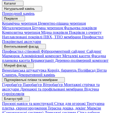
Каталог
Натуральний камінь
Природний камінь
Покрівля
Керамічна черепиця
Цементно-піщана черепиця
Металочерепиця
Бітумна черепиця
Фальцева покрівля
Композитна черепиця
Мідна покрівля
Покрівля з очерету
Наплавлювані покрівлі
ПВХ, ТПО мембрани
Профнастил
Покрівельні аксесуари
Вентильований фасад
Профнастил стіновий
Фіброцементний сайдинг
Сайдинг
Марморок
Алюмінієвий композит
Металеві касети
Фасадна
планкова касета
Керамограніт
Деревно-полімерний композит
Мокрий фасад
Венеціанська штукатурка
Короїд, баранець
Поліфасад
Цегла
Сланець
Декоративний камінь
Підпокрівельні плівки та мембрани
Гідробар'єр
Паробар'єр
Вітробар'єр
Монтажні стрічки та
аксесуари
Дренажні та профільовані мембрани
Відсічна
гідроізоляція
Благоустрій
Прозорі навіси та конструкції
Сітки для огорожі
Тротуарна
плитка, євроогородження
Терасна дошка, декінг
Маркізи
(Сонцезахисні системи)
Дренажні системи
Сітка рабиця