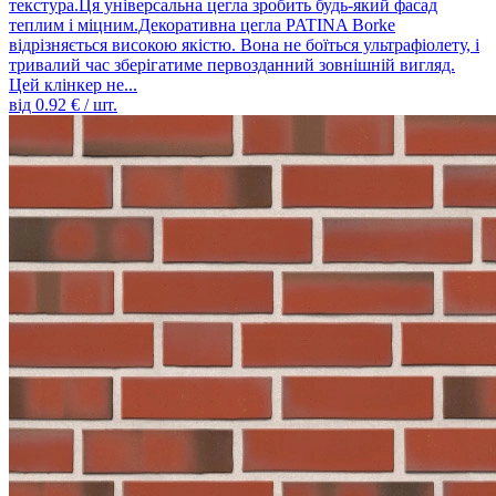
текстура.Ця універсальна цегла зробить будь-який фасад
теплим і міцним.Декоративна цегла PATINA Borke
відрізняється високою якістю. Вона не боїться ультрафіолету, і
тривалий час зберігатиме первозданний зовнішній вигляд.
Цей клінкер не...
від
0.92
€ / шт.