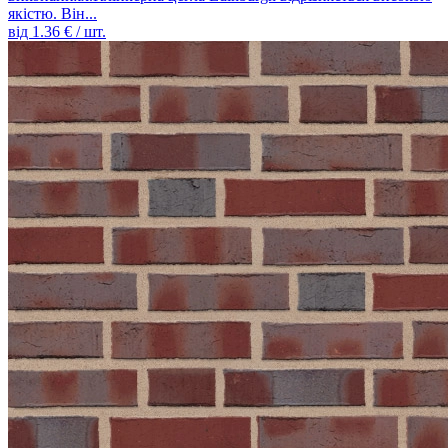
якістю. Він...
від
1.36
€ / шт.