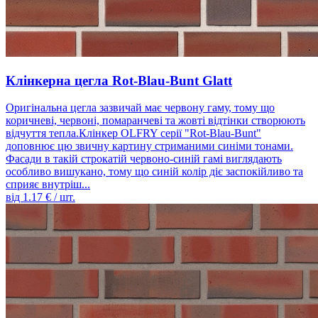
Клінкерна цегла Rot-Blau-Bunt Glatt
Оригінальна цегла зазвичай має червону гаму, тому що
коричневі, червоні, помаранчеві та жовті відтінки створюють
відчуття тепла.Клінкер OLFRY серії "Rot-Blau-Bunt"
доповнює цю звичну картину стриманими синіми тонами.
Фасади в такій строкатій червоно-синій гамі виглядають
особливо вишукано, тому що синій колір діє заспокійливо та
сприяє внутріш...
від
1.17
€ / шт.