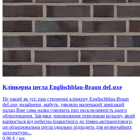
Клінкерна цегла Englischblau-Braun deLuxe
Не такий як усі: при створенні клінкеру Englischblau-Braun
deLuxe дизайнери, мабуть, уявляли маленький заміський
палац.Вже сама назва говорить про ексклюзивність цього
облицювання. Завдяки дивовижним переливам кольору, який
варіюється від небесно-блакитного до темно-антрацитового,
ця облицювальна цегла ідеально підходить для незвичайних
архітектурн...
0.96
€ / шт.