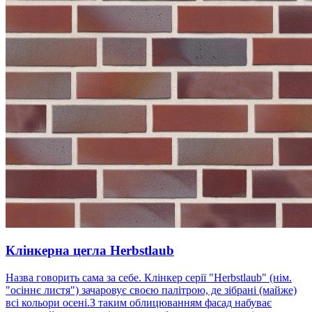
Клінкерна цегла Herbstlaub
Назва говорить сама за себе. Клінкер серії "Herbstlaub" (нім.
"осіннє листя") зачаровує своєю палітрою, де зібрані (майже)
всі кольори осені.З таким облицюванням фасад набуває