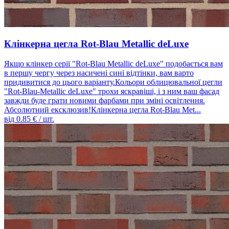
Клінкерна цегла Rot-Blau Metallic deLuxe
Якщо клінкер серії "Rot-Blau Metallic deLuxe" подобається вам
в першу чергу через насичені сині відтінки, вам варто
придивитися до цього варіанту.Кольори облицювальної цегли
"Rot-Blau-Metallic deLuxe" трохи яскравіші, і з ним ваш фасад
завжди буде грати новими фарбами при зміні освітлення.
Абсолютний ексклюзив!Клінкерна цегла Rot-Blau Met...
від
0.85
€ / шт.