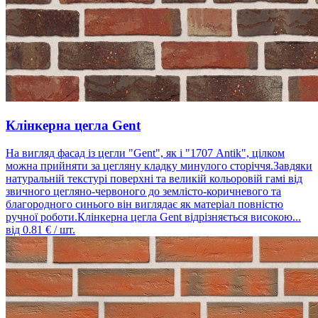
Клінкерна цегла Gent
На вигляд фасад із цегли "Gent", як і "1707 Antik", цілком
можна прийняти за цегляну кладку минулого сторіччя.Завдяки
натуральній текстурі поверхні та великій кольоровій гамі від
звичного цегляно-червоного до землісто-коричневого та
благородного синього він виглядає як матеріал повністю
ручної роботи.Клінкерна цегла Gent відрізняється високою...
від
0.81
€ / шт.