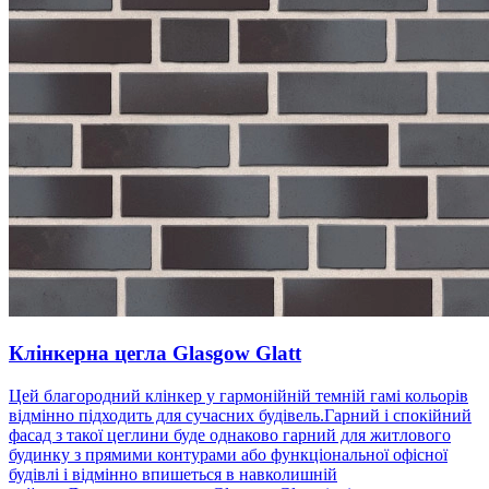
Клінкерна цегла Glasgow Glatt
Цей благородний клінкер у гармонійній темній гамі кольорів
відмінно підходить для сучасних будівель.Гарний і спокійний
фасад з такої цеглини буде однаково гарний для житлового
будинку з прямими контурами або функціональної офісної
будівлі і відмінно впишеться в навколишній