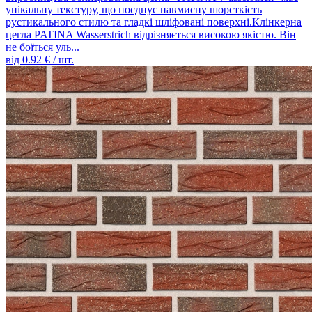
унікальну текстуру, що поєднує навмисну ​​шорсткість
рустикального стилю та гладкі шліфовані поверхні.Клінкерна
цегла PATINA Wasserstrich відрізняється високою якістю. Він
не боїться уль...
від
0.92
€ / шт.