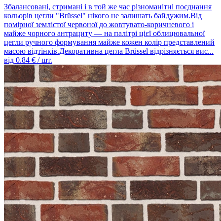
Збалансовані, стримані і в той же час різноманітні поєднання
кольорів цегли "Brüssel" нікого не залишать байдужим.Від
помірної землістої червоної до жовтувато-коричневого і
майже чорного антрациту — на палітрі цієї облицювальної
цегли ручного формування майже кожен колір представлений
масою відтінків.Декоративна цегла Brüssel відрізняється вис...
від
0.84
€ / шт.