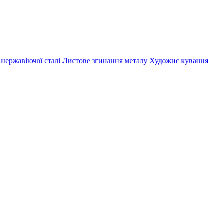
 нержавіючої сталі
Листове згинання металу
Художнє кування