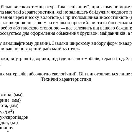
а більш високих температур. Таке "спікання", при якому не може
егла має такі характеристики, які не залишать байдужим жодного
ування через високу вологість), і приголомшлива зносостійкість
 за клінкерною цеглою максимально простий: чистити його можна 
на ребро або плоскою стороною
все залежить від вашого бажання,
—
тосовується для оформлення обмеження бруківок, майданчиків, а 
 у ландшафтному дизайні. Завдяки широкому вибору форм (квадра
ючи ваш неповторний райський куточок.
токи, внутрішні дворики, під'їзди для автомобілів, тераси і т.д.
.
их матеріалів, абсолютно екологічний. Він виготовляється лише з
Технічні характеристики
вжина, (мм)
рина, (мм)
ота, (мм)
2
ук/(м
)
тук/європіддон
дон, (кг)
инання