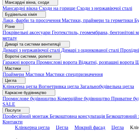
Мансардні вікна, сходи
Мансардні вікна
Сходи на горище
Сходи з нержавіючої сталі
Будівельна хімія
Лаки, фарби та просочення
Мастики, праймери та герметики
Бу
Різне
Покрівельні аксесуари
Геотекстиль, геомембрана, бентонітові 
металу
Димарі та системи вентиляції
Димарі з нержавіючої сталі
Димарі з оцинкованої сталі
Прохідні
Воротні системи, ролети
Гаражні ворота
Промислові ворота
Відкатні, розпашні ворота
Ш
Мастики
Праймери
Мастики
Мастики спецпризначення
Цегла
Клінкерна цегла
Вогнетривка цегла
Загальнобудівельна цегла
Каркасне будівництво
Промислове будівництво
Комерційне будівництво
Приватне бу
SALE
Послуги
Професійний монтаж
Безкоштовна консультація
Безкоштовний 
Контакти
Клінкерна цегла
Цегла
Мокрий фасад
Цегла
Клін