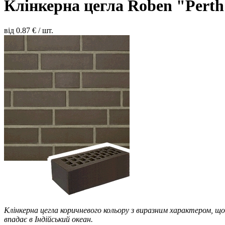
Клінкерна цегла Roben "Pert
від
0.87
€ / шт.
Клінкерна цегла коричневого кольору з виразним характером, що
впадає в Індійський океан.