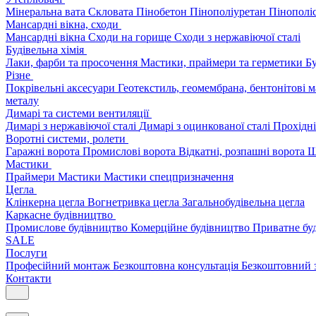
Мінеральна вата
Скловата
Пінобетон
Пінополіуретан
Пінополі
Мансардні вікна, сходи
Мансардні вікна
Сходи на горище
Сходи з нержавіючої сталі
Будівельна хімія
Лаки, фарби та просочення
Мастики, праймери та герметики
Бу
Різне
Покрівельні аксесуари
Геотекстиль, геомембрана, бентонітові 
металу
Димарі та системи вентиляції
Димарі з нержавіючої сталі
Димарі з оцинкованої сталі
Прохідні
Воротні системи, ролети
Гаражні ворота
Промислові ворота
Відкатні, розпашні ворота
Ш
Мастики
Праймери
Мастики
Мастики спецпризначення
Цегла
Клінкерна цегла
Вогнетривка цегла
Загальнобудівельна цегла
Каркасне будівництво
Промислове будівництво
Комерційне будівництво
Приватне бу
SALE
Послуги
Професійний монтаж
Безкоштовна консультація
Безкоштовний 
Контакти