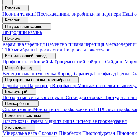
Головна
Новини та акції
Постачальники, виробники та партнери
Наші о
Каталог
Натуральний камінь
Природний камінь
Покрівля
Керамічна черепиця
Цементно-піщана черепиця
Металочерепи
ТПО мембрани
Профнастил
Покрівельні аксесуари
Вентильований фасад
Профнастил стіновий
Фіброцементний сайдинг
Сайдинг
Марм
Мокрий фасад
Венеціанська штукатурка
Короїд, баранець
Поліфасад
Цегла
Сл
Підпокрівельні плівки та мембрани
Гідробар'єр
Паробар'єр
Вітробар'єр
Монтажні стрічки та аксес
Благоустрій
Прозорі навіси та конструкції
Сітки для огорожі
Тротуарна пли
Полікарбонат
Стільниковий
Монолітний
Профільований
ПВХ-лист профільо
Водостічні системи
Пластикові
Сталеві
Мідні та інші
Системи антиобмерзання
Утеплювачі
Мінеральна вата
Скловата
Пінобетон
Пінополіуретан
Пінополі