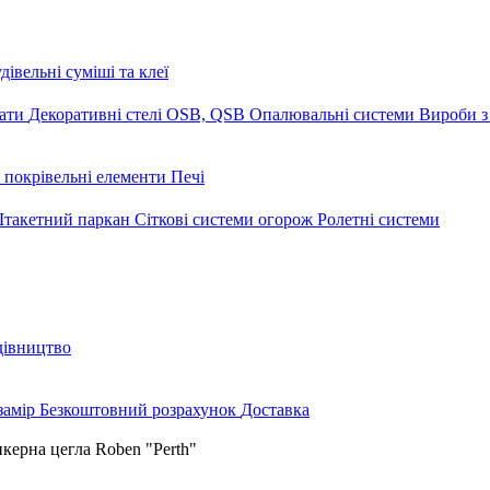
дівельні суміші та клеї
мати
Декоративні стелі
OSB, QSB
Опалювальні системи
Вироби з
 покрівельні елементи
Печі
такетний паркан
Сіткові системи огорож
Ролетні системи
дівництво
замір
Безкоштовний розрахунок
Доставка
керна цегла Roben "Perth"