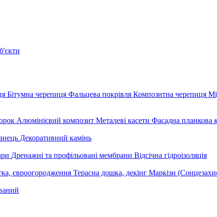
б'єкти
ця
Бітумна черепиця
Фальцева покрівля
Композитна черепиця
Мі
орок
Алюмінієвий композит
Металеві касети
Фасадна планкова 
анець
Декоративний камінь
уари
Дренажні та профільовані мембрани
Відсічна гідроізоляція
тка, євроогородження
Терасна дошка, декінг
Маркізи (Сонцезахи
ваний