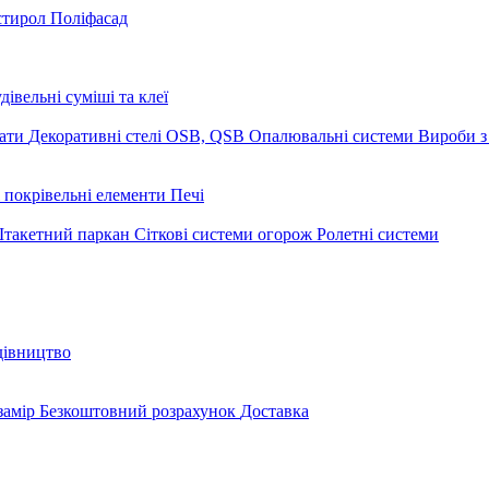
стирол
Поліфасад
дівельні суміші та клеї
мати
Декоративні стелі
OSB, QSB
Опалювальні системи
Вироби з
 покрівельні елементи
Печі
такетний паркан
Сіткові системи огорож
Ролетні системи
дівництво
замір
Безкоштовний розрахунок
Доставка