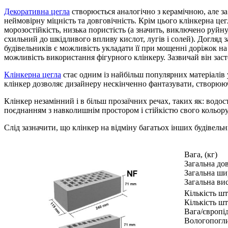
Декоративна цегла
створюється аналогічно з керамічною, але з
неймовірну міцність та довговічність. Крім цього клінкерна ц
морозостійкість, низька пористість (а значить, виключено руйн
схильний до шкідливого впливу кислот, лугів і солей). Догляд
будівельників є можливість укладати її при мощенні доріжок 
можливість використання фігурного клінкеру. Зазвичай він зас
Клінкерна цегла
стає одним із найбільш популярних матеріалів
клінкер дозволяє дизайнеру нескінченно фантазувати, створю
Клінкер незамінний і в більш прозаїчних речах, таких як: водос
поєднанням з навколишнім простором і стійкістю свого кольору
Слід зазначити, що клінкер на відміну багатьох інших будівельн
Вага, (кг)
Загальна до
Загальна ши
Загальна вис
Кількість шт
Кількість ш
Вага/європід
Вологопогл