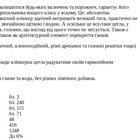
 залишитися будь-яких включень та порожнеч, гарантує його
 прихильника вищого класу у всьому. Це: абсолютна
 (якісний клінкер здатний витримати великий тиск, практично не
звичайною щіткою і водою. А оскільки це все-таки цегла, у
 головне, що вигляд від цього точно не зіпсується. Також є
також як архітектурний елемент перекриття ганків.
тний, клиноподібний, різні дренажні та газонні решітки тощо)
 Завжди клінкерна цегла радуватиме своїм гармонійним
 глини та води, без різних хімічних добавок.
бл. 3
бл. 240
бл. 115
бл. 71
48
416
1248
До 6%