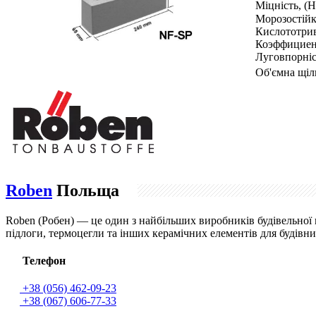
Міцність, (
Морозостійк
Кислототрив
Коэффициен
Луговпорніс
Об'ємна щіль
Roben
Польща
Roben (Робен) — це один з найбільших виробників будівельної к
підлоги, термоцегли та інших керамічних елементів для будівниц
Телефон
+38 (056) 462-09-23
+38 (067) 606-77-33