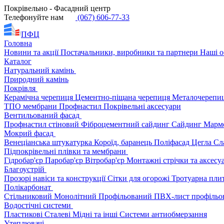
Покрівельно - Фасадний центр
Телефонуйте нам
(067) 606-77-33
ПФЦ
Головна
Новини та акції
Постачальники, виробники та партнери
Наші о
Каталог
Натуральний камінь
Природний камінь
Покрівля
Керамічна черепиця
Цементно-піщана черепиця
Металочерепи
ТПО мембрани
Профнастил
Покрівельні аксесуари
Вентильований фасад
Профнастил стіновий
Фіброцементний сайдинг
Сайдинг
Марм
Мокрий фасад
Венеціанська штукатурка
Короїд, баранець
Поліфасад
Цегла
Сл
Підпокрівельні плівки та мембрани
Гідробар'єр
Паробар'єр
Вітробар'єр
Монтажні стрічки та аксес
Благоустрій
Прозорі навіси та конструкції
Сітки для огорожі
Тротуарна пли
Полікарбонат
Стільниковий
Монолітний
Профільований
ПВХ-лист профільо
Водостічні системи
Пластикові
Сталеві
Мідні та інші
Системи антиобмерзання
Утеплювачі