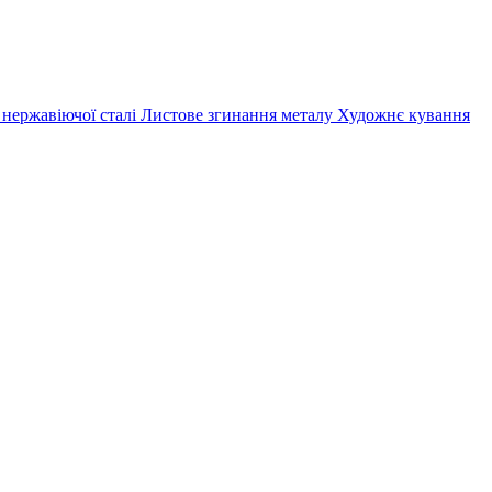
 нержавіючої сталі
Листове згинання металу
Художнє кування