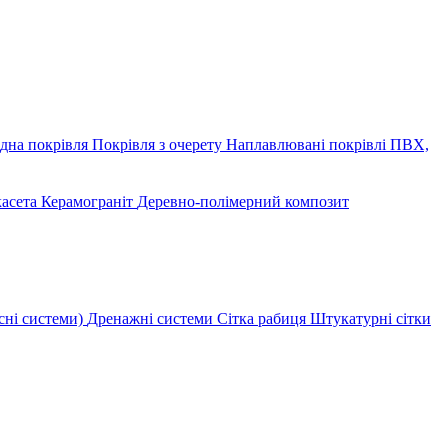
дна покрівля
Покрівля з очерету
Наплавлювані покрівлі
ПВХ,
касета
Керамограніт
Деревно-полімерний композит
сні системи)
Дренажні системи
Сітка рабиця
Штукатурні сітки