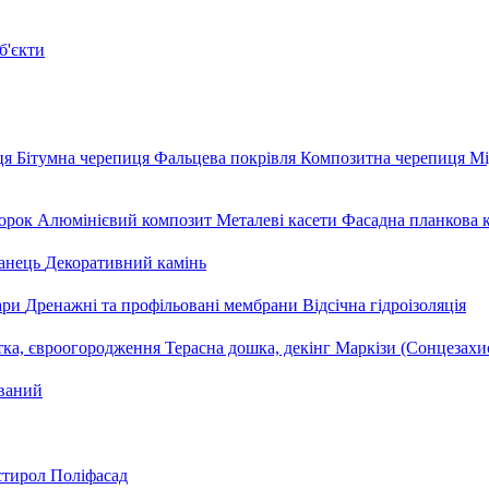
б'єкти
ця
Бітумна черепиця
Фальцева покрівля
Композитна черепиця
Мі
орок
Алюмінієвий композит
Металеві касети
Фасадна планкова 
анець
Декоративний камінь
уари
Дренажні та профільовані мембрани
Відсічна гідроізоляція
тка, євроогородження
Терасна дошка, декінг
Маркізи (Сонцезахи
ваний
стирол
Поліфасад