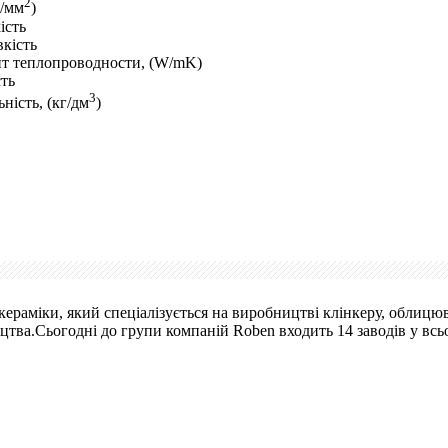
2
Н/мм
)
ість
кість
т теплопроводности, (W/mK)
ть
3
ність, (кг/дм
)
ераміки, який спеціалізується на виробництві клінкеру, облицюв
тва.Сьогодні до групи компаній Roben входить 14 заводів у всьому