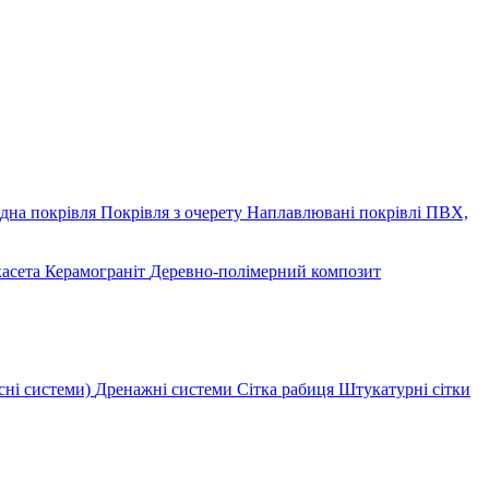
дна покрівля
Покрівля з очерету
Наплавлювані покрівлі
ПВХ,
касета
Керамограніт
Деревно-полімерний композит
сні системи)
Дренажні системи
Сітка рабиця
Штукатурні сітки