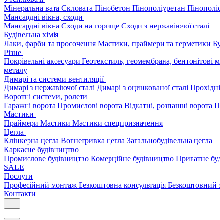
Мінеральна вата
Скловата
Пінобетон
Пінополіуретан
Пінополі
Мансардні вікна, сходи
Мансардні вікна
Сходи на горище
Сходи з нержавіючої сталі
Будівельна хімія
Лаки, фарби та просочення
Мастики, праймери та герметики
Бу
Різне
Покрівельні аксесуари
Геотекстиль, геомембрана, бентонітові 
металу
Димарі та системи вентиляції
Димарі з нержавіючої сталі
Димарі з оцинкованої сталі
Прохідні
Воротні системи, ролети
Гаражні ворота
Промислові ворота
Відкатні, розпашні ворота
Ш
Мастики
Праймери
Мастики
Мастики спецпризначення
Цегла
Клінкерна цегла
Вогнетривка цегла
Загальнобудівельна цегла
Каркасне будівництво
Промислове будівництво
Комерційне будівництво
Приватне бу
SALE
Послуги
Професійний монтаж
Безкоштовна консультація
Безкоштовний 
Контакти