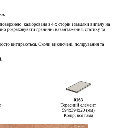
ки.
оверхнею, калібрована з 4-х сторін і завдяки випалу на
ідно розраховувати граничні навантаження, статику та
просто витираються. Сколи виключені, полірування та
й.
0163
т
Терасний елемент
594х394х20 (мм)
Колір: вся гама