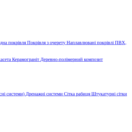
дна покрівля
Покрівля з очерету
Наплавлювані покрівлі
ПВХ,
касета
Керамограніт
Деревно-полімерний композит
сні системи)
Дренажні системи
Сітка рабиця
Штукатурні сітки