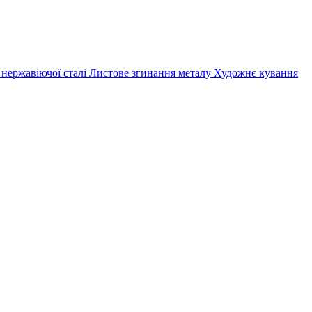
 нержавіючої сталі
Листове згинання металу
Художнє кування