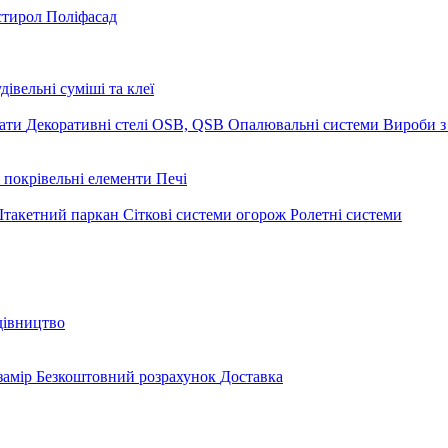
стирол
Поліфасад
дівельні суміші та клеї
мати
Декоративні стелі
OSB, QSB
Опалювальні системи
Вироби з
 покрівельні елементи
Печі
такетний паркан
Сіткові системи огорож
Ролетні системи
дівництво
замір
Безкоштовний розрахунок
Доставка