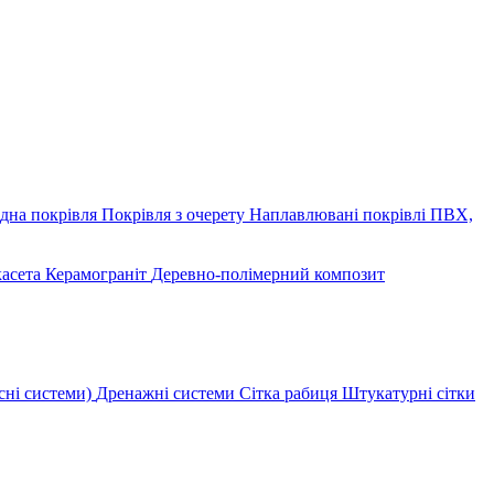
дна покрівля
Покрівля з очерету
Наплавлювані покрівлі
ПВХ,
касета
Керамограніт
Деревно-полімерний композит
сні системи)
Дренажні системи
Сітка рабиця
Штукатурні сітки