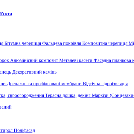
б'єкти
ця
Бітумна черепиця
Фальцева покрівля
Композитна черепиця
Мі
орок
Алюмінієвий композит
Металеві касети
Фасадна планкова 
анець
Декоративний камінь
уари
Дренажні та профільовані мембрани
Відсічна гідроізоляція
тка, євроогородження
Терасна дошка, декінг
Маркізи (Сонцезахи
ваний
стирол
Поліфасад