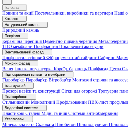
Головна
Новини та акції
Постачальники, виробники та партнери
Наші о
Каталог
Натуральний камінь
Природний камінь
Покрівля
Керамічна черепиця
Цементно-піщана черепиця
Металочерепи
ТПО мембрани
Профнастил
Покрівельні аксесуари
Вентильований фасад
Профнастил стіновий
Фіброцементний сайдинг
Сайдинг
Марм
Мокрий фасад
Венеціанська штукатурка
Короїд, баранець
Поліфасад
Цегла
Сл
Підпокрівельні плівки та мембрани
Гідробар'єр
Паробар'єр
Вітробар'єр
Монтажні стрічки та аксес
Благоустрій
Прозорі навіси та конструкції
Сітки для огорожі
Тротуарна пли
Полікарбонат
Стільниковий
Монолітний
Профільований
ПВХ-лист профільо
Водостічні системи
Пластикові
Сталеві
Мідні та інші
Системи антиобмерзання
Утеплювачі
Мінеральна вата
Скловата
Пінобетон
Пінополіуретан
Пінополі