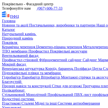
Покрівельно - Фасадний центр
Телефонуйте нам
(067) 606-77-33
ПФЦ
Головна
Новини та акції
Постачальники, виробники та партнери
Наші о
Каталог
Натуральний камінь
Природний камінь
Покрівля
Керамічна черепиця
Цементно-піщана черепиця
Металочерепи
ТПО мембрани
Профнастил
Покрівельні аксесуари
Вентильований фасад
Профнастил стіновий
Фіброцементний сайдинг
Сайдинг
Марм
Мокрий фасад
Венеціанська штукатурка
Короїд, баранець
Поліфасад
Цегла
Сл
Підпокрівельні плівки та мембрани
Гідробар'єр
Паробар'єр
Вітробар'єр
Монтажні стрічки та аксес
Благоустрій
Прозорі навіси та конструкції
Сітки для огорожі
Тротуарна пли
Полікарбонат
Стільниковий
Монолітний
Профільований
ПВХ-лист профільо
Водостічні системи
Пластикові
Сталеві
Мідні та інші
Системи антиобмерзання
Утеплювачі