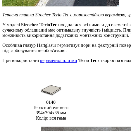
Терасна плитка Stroeher Terio Tec є морозостійкою керамікою, з
У моделі
Stroeher TerioTec
поєдналися всі вимоги до елементів 
сучасному обладнанні має оптимальну гнучкість і міцність. Пли
можливість використання додаткових монтажних конструкцій. Т
Особлива глазур Hartglasur герметизує пори на фактурній пове
підфарбовування не обов'язкові.
При використанні
керамічної плитки
Terio Tec
створюється наді
0140
Терасний елемент
394х394х35 мм
Колір: вся гама