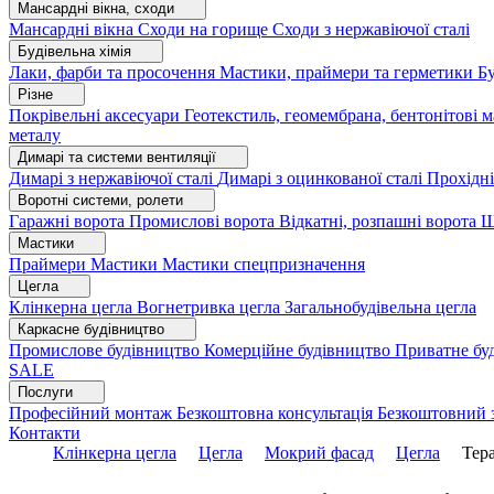
Мансардні вікна, сходи
Мансардні вікна
Сходи на горище
Сходи з нержавіючої сталі
Будівельна хімія
Лаки, фарби та просочення
Мастики, праймери та герметики
Бу
Різне
Покрівельні аксесуари
Геотекстиль, геомембрана, бентонітові 
металу
Димарі та системи вентиляції
Димарі з нержавіючої сталі
Димарі з оцинкованої сталі
Прохідні
Воротні системи, ролети
Гаражні ворота
Промислові ворота
Відкатні, розпашні ворота
Ш
Мастики
Праймери
Мастики
Мастики спецпризначення
Цегла
Клінкерна цегла
Вогнетривка цегла
Загальнобудівельна цегла
Каркасне будівництво
Промислове будівництво
Комерційне будівництво
Приватне бу
SALE
Послуги
Професійний монтаж
Безкоштовна консультація
Безкоштовний 
Контакти
Клінкерна цегла
Цегла
Мокрий фасад
Цегла
Тера