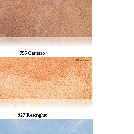
755 Camaro
927 Rosenglut