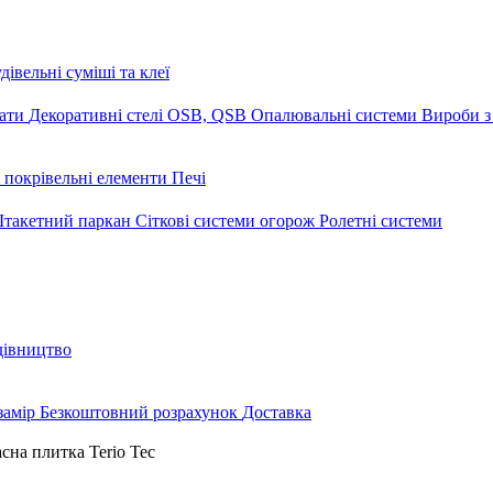
дівельні суміші та клеї
мати
Декоративні стелі
OSB, QSB
Опалювальні системи
Вироби з
 покрівельні елементи
Печі
такетний паркан
Сіткові системи огорож
Ролетні системи
дівництво
замір
Безкоштовний розрахунок
Доставка
сна плитка Terio Tec