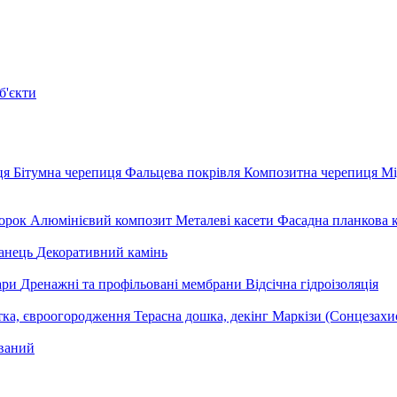
б'єкти
ця
Бітумна черепиця
Фальцева покрівля
Композитна черепиця
Мі
орок
Алюмінієвий композит
Металеві касети
Фасадна планкова 
анець
Декоративний камінь
уари
Дренажні та профільовані мембрани
Відсічна гідроізоляція
тка, євроогородження
Терасна дошка, декінг
Маркізи (Сонцезахи
ваний