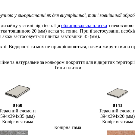
ручною у використанні як для внутрішньої, так і зовнішньої оброб
дизайну у стилі high tech. Ця
облицювальна плитка
з нековзною п
тка товщиною 20 (мм) легка та тонка. При її застосуванні необх
акож застосовується плитка завтовшки 35 (мм).
рхні. Водорості та мох не прикріплюються, плями жиру та вина 
йне та натуральне за кольором покриття для відкритих територі
Типи плитки
0160
0143
Терасний елемент
Терасний елемен
594х394х35 (мм)
394х394х20 (мм)
Колір: вся гама
Колір: вся гама
Колірна гама