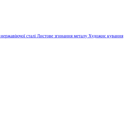
 нержавіючої сталі
Листове згинання металу
Художнє кування