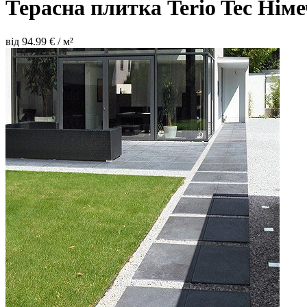
Терасна плитка Terio Tec
Нім
від
94.99
€ / м²