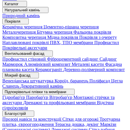
Каталог
Натуральний камінь
Природний камінь
Покрівля
Керамічна черепиця
Цементно-піщана черепиця
Металочерепиця
Бітумна черепиця
Фальцева покрівля
Композитна черепиця
Мідна покрівля
Покрівля з очерету
Наплавлювані покрівлі
ПВХ, ТПО мембрани
Профнастил
Покрівельні аксесуари
Вентильований фасад
Профнастил стіновий
Фіброцементний сайдинг
Сайдинг
Марморок
Алюмінієвий композит
Металеві касети
Фасадна
планкова касета
Керамограніт
Деревно-полімерний композит
Мокрий фасад
Венеціанська штукатурка
Короїд, баранець
Поліфасад
Цегла
Сланець
Декоративний камінь
Підпокрівельні плівки та мембрани
Гідробар'єр
Паробар'єр
Вітробар'єр
Монтажні стрічки та
аксесуари
Дренажні та профільовані мембрани
Відсічна
гідроізоляція
Благоустрій
Прозорі навіси та конструкції
Сітки для огорожі
Тротуарна
плитка, євроогородження
Терасна дошка, декінг
Маркізи
(Сонцезахисні системи)
Дренажні системи
Сітка рабиця