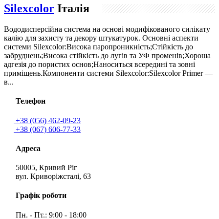
Silexcolor
Італія
Вододисперсійна система на основі модифікованого силікату
калію для захисту та декору штукатурок. Основні аспекти
системи Silexcolor:Висока паропроникність;Стійкість до
забруднень;Висока стійкість до лугів та УФ променів;Хороша
адгезія до пористих основ;Наноситься всередині та зовні
приміщень.Компоненти системи Silexcolor:Silexcolor Primer —
в...
Телефон
+38 (056) 462-09-23
+38 (067) 606-77-33
Адреса
50005, Кривий Ріг
вул. Криворіжсталі, 63
Графік роботи
Пн. - Пт.: 9:00 - 18:00