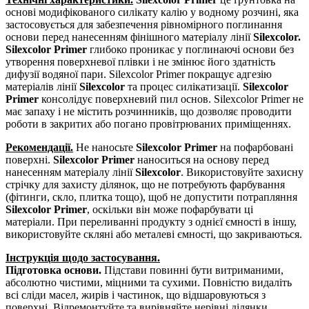
основі модифікованого силікату калію у водному розчині, яка
застосовується для забезпечення рівномірного поглинання
основи перед нанесенням фінішного матеріалу лінії
Silexcolor.
Silexcolor Primer
глибоко проникає у поглинаючі основи без
утворення поверхневої плівки і не змінює його здатність
дифузії водяної пари. Silexcolor Primer покращує адгезію
матеріалів лінії
Silexcolor
та процес силікатизації.
Silexcolor
Primer
консолідує поверхневий пил основ. Silexcolor Primer не
має запаху і не містить розчинників, що дозволяє проводити
роботи в закритих або погано провітрюваних приміщеннях.
Рекомендації.
Не наносьте
Silexcolor Primer
на пофарбовані
поверхні.
Silexcolor Primer
наноситься на основу перед
нанесенням матеріалу лінії
Silexcolor
. Використовуйте захисну
стрічку для захисту ділянок, що не потребують фарбування
(фітинги, скло, плитка тощо), щоб не допустити потрапляння
Silexcolor Primer
, оскільки він може пофарбувати ці
матеріали. При переливанні продукту з однієї ємності в іншу,
використовуйте скляні або металеві ємності, що закриваються.
Інструкція щодо застосування.
Підготовка основи.
Підстави повинні бути витриманими,
абсолютно чистими, міцними та сухими. Повністю видаліть
всі сліди масел, жирів і частинок, що відшаровуються з
поверхні. Відремонтуйте та вирівняйте нерівні ділянки