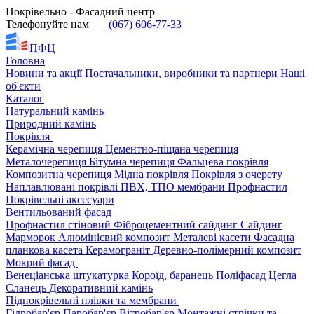
Покрівельно - Фасадний центр
Телефонуйте нам
(067) 606-77-33
ПФЦ
Головна
Новини та акції
Постачальники, виробники та партнери
Наші
об'єкти
Каталог
Натуральний камінь
Природний камінь
Покрівля
Керамічна черепиця
Цементно-піщана черепиця
Металочерепиця
Бітумна черепиця
Фальцева покрівля
Композитна черепиця
Мідна покрівля
Покрівля з очерету
Наплавлювані покрівлі
ПВХ, ТПО мембрани
Профнастил
Покрівельні аксесуари
Вентильований фасад
Профнастил стіновий
Фіброцементний сайдинг
Сайдинг
Марморок
Алюмінієвий композит
Металеві касети
Фасадна
планкова касета
Керамограніт
Деревно-полімерний композит
Мокрий фасад
Венеціанська штукатурка
Короїд, баранець
Поліфасад
Цегла
Сланець
Декоративний камінь
Підпокрівельні плівки та мембрани
Гідробар'єр
Паробар'єр
Вітробар'єр
Монтажні стрічки та