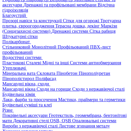
аксесуари
Дренажні та профільовані мембрани
Відсічна
гідроізоляція
Благоустрій
Прозорі навіси та конструкції
Сітки для огорожі
Тротуарна
плитка, євроогородження
Терасна дошка, декінг
Маркізи
(Сонцезахисні системи)
Дренажні системи
Сітка рабиця
Штукатурні сітки
Полікарбонат
Стільниковий
Монолітний
Профільований
ПВХ-лист
профільований
Водостічні системи
Пластикові
Сталеві
Мідні та інші
Системи антиобмерзання
Утеплювачі
Мінеральна вата
Скловата
Пінобетон
Пінополіуретан
Пінополістирол
Поліфасад
Мансардні вікна, сходи
Мансардні вікна
Сходи на горище
Сходи з нержавіючої сталі
Будівельна хімія
Лаки, фарби та просочення
Мастики, праймери та герметики
Будівельні суміші та клеї
Різне
Покрівельні аксесуари
Геотекстиль, геомембрана, бентонітові
мати
Декоративні стелі
OSB, QSB
Опалювальні системи
Вироби з нержавіючої сталі
Листове згинання металу