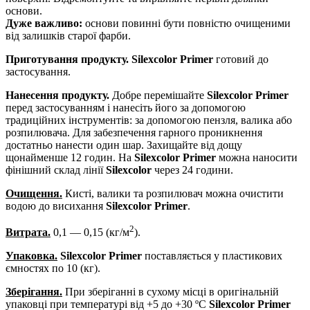
основи.
Дуже важливо:
основи повинні бути повністю очищеними
від залишків старої фарби.
Приготування продукту. Silexcolor Primer
готовий до
застосування.
Нанесення продукту.
Добре перемішайте
Silexcolor Primer
перед застосуванням і нанесіть його за допомогою
традиційних інструментів: за допомогою пензля, валика або
розпилювача. Для забезпечення гарного проникнення
достатньо нанести один шар. Захищайте від дощу
щонайменше 12 годин. На
Silexcolor Primer
можна наносити
фінішний склад лінії
Silexcolor
через 24 години.
Очищення.
Кисті, валики та розпилювач можна очистити
водою до висихання
Silexcolor Primer
.
2
Витрата.
0,1 — 0,15 (кг/м
).
Упаковка.
Silexcolor Primer
поставляється у пластикових
ємностях по 10 (кг).
Зберігання.
При зберіганні в сухому місці в оригінальній
упаковці при температурі від +5 до +30 ºС
Silexcolor Primer