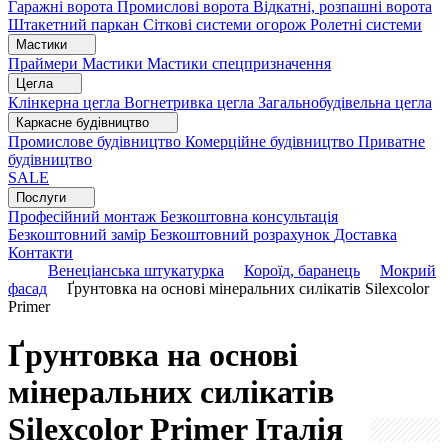
Гаражні ворота
Промислові ворота
Відкатні, розпашні ворота
Штакетний паркан
Сіткові системи огорож
Ролетні системи
Мастики
Праймери
Мастики
Мастики спецпризначення
Цегла
Клінкерна цегла
Вогнетривка цегла
Загальнобудівельна цегла
Каркасне будівництво
Промислове будівництво
Комерційне будівництво
Приватне
будівництво
SALE
Послуги
Професійний монтаж
Безкоштовна консультація
Безкоштовний замір
Безкоштовний розрахунок
Доставка
Контакти
Венеціанська штукатурка
Короїд, баранець
Мокрий
фасад
Ґрунтовка на основі мінеральних силікатів Silexcolor
Primer
Ґрунтовка на основі
мінеральних силікатів
Silexcolor Primer
Італія