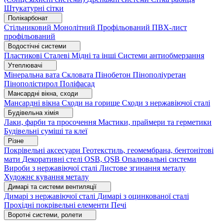
Штукатурні сітки
Полікарбонат
Стільниковий
Монолітний
Профільований
ПВХ-лист
профільований
Водостічні системи
Пластикові
Сталеві
Мідні та інші
Системи антиобмерзання
Утеплювачі
Мінеральна вата
Скловата
Пінобетон
Пінополіуретан
Пінополістирол
Поліфасад
Мансардні вікна, сходи
Мансардні вікна
Сходи на горище
Сходи з нержавіючої сталі
Будівельна хімія
Лаки, фарби та просочення
Мастики, праймери та герметики
Будівельні суміші та клеї
Різне
Покрівельні аксесуари
Геотекстиль, геомембрана, бентонітові
мати
Декоративні стелі
OSB, QSB
Опалювальні системи
Вироби з нержавіючої сталі
Листове згинання металу
Художнє кування металу
Димарі та системи вентиляції
Димарі з нержавіючої сталі
Димарі з оцинкованої сталі
Прохідні покрівельні елементи
Печі
Воротні системи, ролети