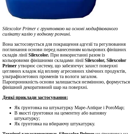
Silexcolor Primer є грунтовкою на основі модифікованого
силікату калію у водному розчині.
Вона застосовується для покращення адгезії та регулювання
поглинання основи перед нанесенням кольорових фінішних
складів лінії
Silexcolor.
При використанні разом із
кольоровими фінішними складами лінії
Silexcolor, Silexcolor
Primer
утворює систему, що забезпечує захист поверхні
цегляних кладок від впливу агресивних хімічних продуктів,
ультрафіолетових променів та вологи загалом.
Паропроникність основи залишається незмінною, формується
фінішний декоративний шар на поверхні.
Деякі приклади застосування:
Як ґрунтовка на штукатурку Mape-Antique і PoroMap;
В якості ґрунтовки на цементну або вапняну
штукатурку;
Як ґрунтовка на вбираючу штукатурку.
Технічні характеристики.
Silexcolor Primer
це ґрунтовка на