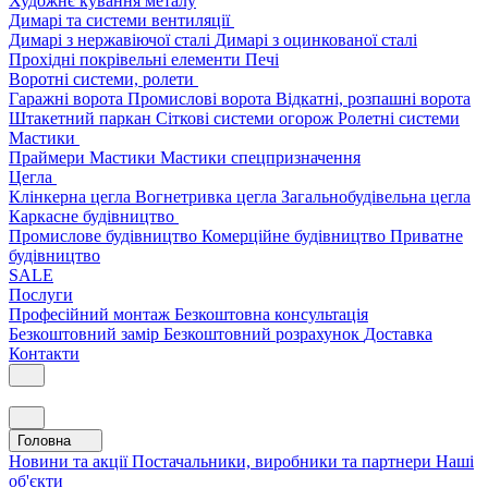
Художнє кування металу
Димарі та системи вентиляції
Димарі з нержавіючої сталі
Димарі з оцинкованої сталі
Прохідні покрівельні елементи
Печі
Воротні системи, ролети
Гаражні ворота
Промислові ворота
Відкатні, розпашні ворота
Штакетний паркан
Сіткові системи огорож
Ролетні системи
Мастики
Праймери
Мастики
Мастики спецпризначення
Цегла
Клінкерна цегла
Вогнетривка цегла
Загальнобудівельна цегла
Каркасне будівництво
Промислове будівництво
Комерційне будівництво
Приватне
будівництво
SALE
Послуги
Професійний монтаж
Безкоштовна консультація
Безкоштовний замір
Безкоштовний розрахунок
Доставка
Контакти
Головна
Новини та акції
Постачальники, виробники та партнери
Наші
об'єкти