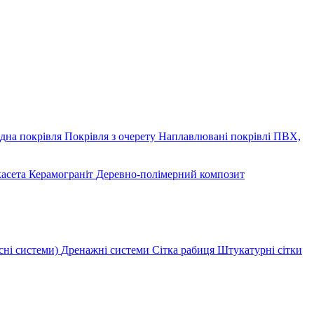
дна покрівля
Покрівля з очерету
Наплавлювані покрівлі
ПВХ,
касета
Керамограніт
Деревно-полімерний композит
сні системи)
Дренажні системи
Сітка рабиця
Штукатурні сітки