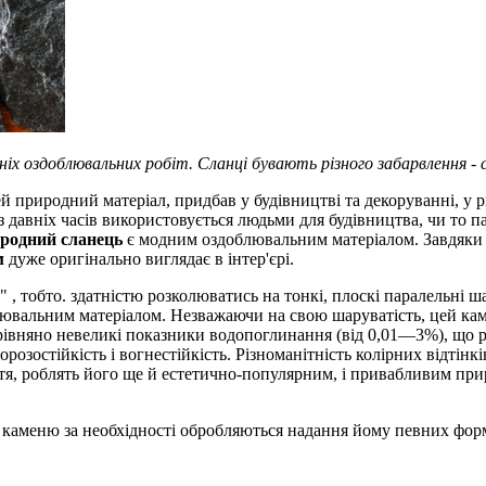
іх оздоблювальних робіт. Сланці бувають різного забарвлення - 
природний матеріал, придбав у будівництві та декоруванні, у рі
із давніх часів використовується людьми для будівництва, чи то п
родний сланець
є модним оздоблювальним матеріалом. Завдяки у
м
дуже оригінально виглядає в інтер'єрі.
, тобто. здатністю розколюватись на тонкі, плоскі паралельні 
ицювальним матеріалом. Незважаючи на свою шаруватість, цей кам
орівняно невеликі показники водопоглинання (від 0,01—3%), що 
зостійкість і вогнестійкість. Різноманітність колірних відтінк
ття, роблять його ще й естетично-популярним, і привабливим пр
 каменю за необхідності обробляються надання йому певних фор