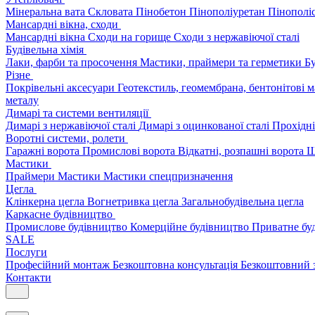
Мінеральна вата
Скловата
Пінобетон
Пінополіуретан
Пінополі
Мансардні вікна, сходи
Мансардні вікна
Сходи на горище
Сходи з нержавіючої сталі
Будівельна хімія
Лаки, фарби та просочення
Мастики, праймери та герметики
Бу
Різне
Покрівельні аксесуари
Геотекстиль, геомембрана, бентонітові 
металу
Димарі та системи вентиляції
Димарі з нержавіючої сталі
Димарі з оцинкованої сталі
Прохідні
Воротні системи, ролети
Гаражні ворота
Промислові ворота
Відкатні, розпашні ворота
Ш
Мастики
Праймери
Мастики
Мастики спецпризначення
Цегла
Клінкерна цегла
Вогнетривка цегла
Загальнобудівельна цегла
Каркасне будівництво
Промислове будівництво
Комерційне будівництво
Приватне бу
SALE
Послуги
Професійний монтаж
Безкоштовна консультація
Безкоштовний 
Контакти