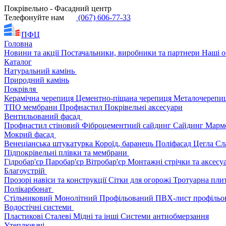
Покрівельно - Фасадний центр
Телефонуйте нам
(067) 606-77-33
ПФЦ
Головна
Новини та акції
Постачальники, виробники та партнери
Наші о
Каталог
Натуральний камінь
Природний камінь
Покрівля
Керамічна черепиця
Цементно-піщана черепиця
Металочерепи
ТПО мембрани
Профнастил
Покрівельні аксесуари
Вентильований фасад
Профнастил стіновий
Фіброцементний сайдинг
Сайдинг
Марм
Мокрий фасад
Венеціанська штукатурка
Короїд, баранець
Поліфасад
Цегла
Сл
Підпокрівельні плівки та мембрани
Гідробар'єр
Паробар'єр
Вітробар'єр
Монтажні стрічки та аксес
Благоустрій
Прозорі навіси та конструкції
Сітки для огорожі
Тротуарна пли
Полікарбонат
Стільниковий
Монолітний
Профільований
ПВХ-лист профільо
Водостічні системи
Пластикові
Сталеві
Мідні та інші
Системи антиобмерзання
Утеплювачі