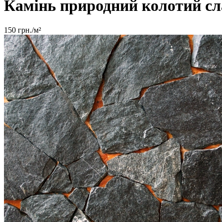
Камінь природний колотий с
150
грн./м²