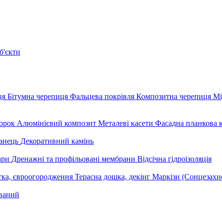
б'єкти
ця
Бітумна черепиця
Фальцева покрівля
Композитна черепиця
Мі
орок
Алюмінієвий композит
Металеві касети
Фасадна планкова 
анець
Декоративний камінь
уари
Дренажні та профільовані мембрани
Відсічна гідроізоляція
тка, євроогородження
Терасна дошка, декінг
Маркізи (Сонцезахи
ваний