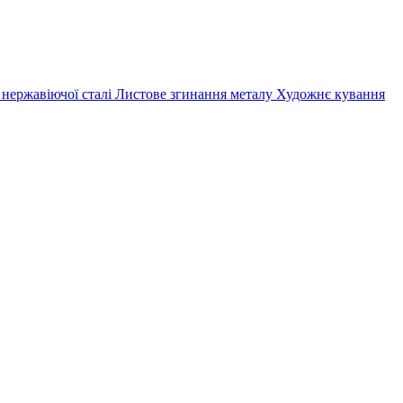
 нержавіючої сталі
Листове згинання металу
Художнє кування