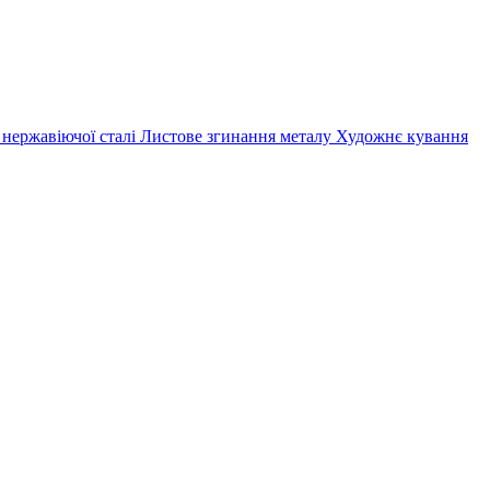
 нержавіючої сталі
Листове згинання металу
Художнє кування