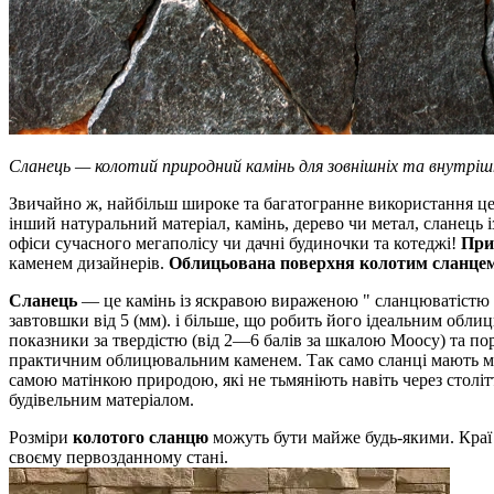
Сланець — колотий природний камінь для зовнішніх та внутрішн
Звичайно ж, найбільш широке та багатогранне використання цей 
інший натуральний матеріал, камінь, дерево чи метал, сланець 
офіси сучасного мегаполісу чи дачні будиночки та котеджі!
При
каменем дизайнерів.
Облицьована поверхня колотим сланце
Сланець
— це камінь із яскравою вираженою " сланцюватістю " 
завтовшки від 5 (мм). і більше, що робить його ідеальним обл
показники за твердістю (від 2—6 балів за шкалою Моосу) та п
практичним облицювальним каменем. Так само сланці мають моро
самою матінкою природою, які не тьмяніють навіть через столі
будівельним матеріалом.
Розміри
колотого сланцю
можуть бути майже будь-якими. Краї
своєму первозданному стані.