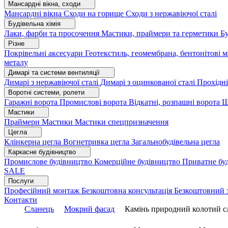
Мансардні вікна, сходи
Мансардні вікна
Сходи на горище
Сходи з нержавіючої сталі
Будівельна хімія
Лаки, фарби та просочення
Мастики, праймери та герметики
Бу
Різне
Покрівельні аксесуари
Геотекстиль, геомембрана, бентонітові 
металу
Димарі та системи вентиляції
Димарі з нержавіючої сталі
Димарі з оцинкованої сталі
Прохідні
Воротні системи, ролети
Гаражні ворота
Промислові ворота
Відкатні, розпашні ворота
Ш
Мастики
Праймери
Мастики
Мастики спецпризначення
Цегла
Клінкерна цегла
Вогнетривка цегла
Загальнобудівельна цегла
Каркасне будівництво
Промислове будівництво
Комерційне будівництво
Приватне бу
SALE
Послуги
Професійний монтаж
Безкоштовна консультація
Безкоштовний 
Контакти
Сланець
Мокрий фасад
Камінь природний колотий с