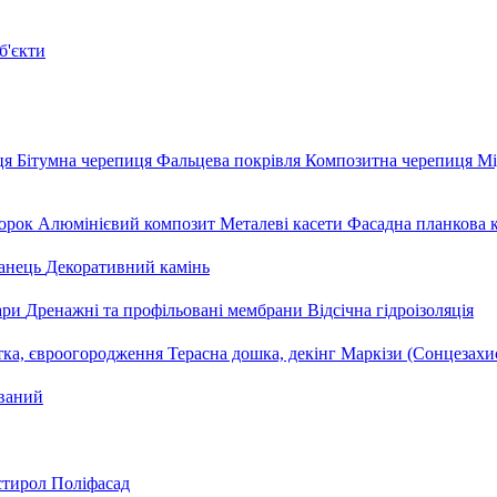
б'єкти
ця
Бітумна черепиця
Фальцева покрівля
Композитна черепиця
Мі
орок
Алюмінієвий композит
Металеві касети
Фасадна планкова 
анець
Декоративний камінь
уари
Дренажні та профільовані мембрани
Відсічна гідроізоляція
тка, євроогородження
Терасна дошка, декінг
Маркізи (Сонцезахи
ваний
стирол
Поліфасад