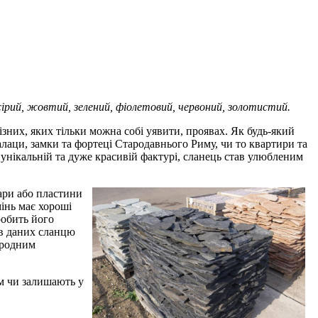
сірий, жовтий, зелений, фіолетовий, червоний, золотистий.
зних, яких тільки можна собі уявити, проявах. Як будь-який
алаци, замки та фортеці Стародавнього Риму, чи то квартири та
нікальній та дуже красивій фактурі, сланець став улюбленим
шари або пластини
інь має хороші
робить його
ів даних сланцю
иродним
м чи залишають у