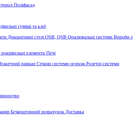
стирол
Поліфасад
дівельні суміші та клеї
мати
Декоративні стелі
OSB, QSB
Опалювальні системи
Вироби з
 покрівельні елементи
Печі
такетний паркан
Сіткові системи огорож
Ролетні системи
дівництво
замір
Безкоштовний розрахунок
Доставка