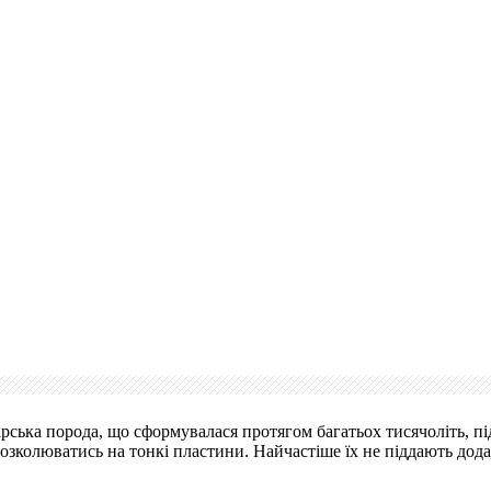
рська порода, що сформувалася протягом багатьох тисячоліть, п
озколюватись на тонкі пластини. Найчастіше їх не піддають додат