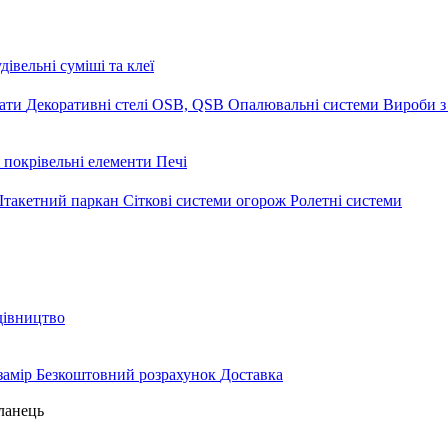
дівельні суміші та клеї
мати
Декоративні стелі
OSB, QSB
Опалювальні системи
Вироби з
 покрівельні елементи
Печі
такетний паркан
Сіткові системи огорож
Ролетні системи
дівництво
замір
Безкоштовний розрахунок
Доставка
ланець