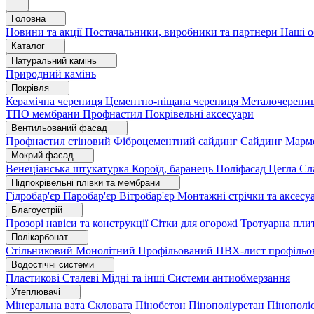
Головна
Новини та акції
Постачальники, виробники та партнери
Наші о
Каталог
Натуральний камінь
Природний камінь
Покрівля
Керамічна черепиця
Цементно-піщана черепиця
Металочерепи
ТПО мембрани
Профнастил
Покрівельні аксесуари
Вентильований фасад
Профнастил стіновий
Фіброцементний сайдинг
Сайдинг
Марм
Мокрий фасад
Венеціанська штукатурка
Короїд, баранець
Поліфасад
Цегла
Сл
Підпокрівельні плівки та мембрани
Гідробар'єр
Паробар'єр
Вітробар'єр
Монтажні стрічки та аксес
Благоустрій
Прозорі навіси та конструкції
Сітки для огорожі
Тротуарна пли
Полікарбонат
Стільниковий
Монолітний
Профільований
ПВХ-лист профільо
Водостічні системи
Пластикові
Сталеві
Мідні та інші
Системи антиобмерзання
Утеплювачі
Мінеральна вата
Скловата
Пінобетон
Пінополіуретан
Пінополі