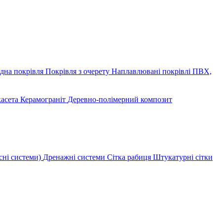
дна покрівля
Покрівля з очерету
Наплавлювані покрівлі
ПВХ,
касета
Керамограніт
Деревно-полімерний композит
сні системи)
Дренажні системи
Сітка рабиця
Штукатурні сітки