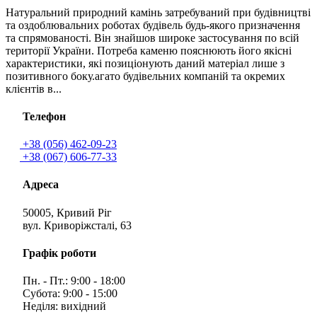
Натуральний природний камінь затребуваний при будівництві
та оздоблювальних роботах будівель будь-якого призначення
та спрямованості. Він знайшов широке застосування по всій
території України. Потреба каменю пояснюють його якісні
характеристики, які позиціонують даний матеріал лише з
позитивного боку.агато будівельних компаній та окремих
клієнтів в...
Телефон
+38 (056) 462-09-23
+38 (067) 606-77-33
Адреса
50005, Кривий Ріг
вул. Криворіжсталі, 63
Графік роботи
Пн. - Пт.: 9:00 - 18:00
Субота: 9:00 - 15:00
Неділя: вихідний