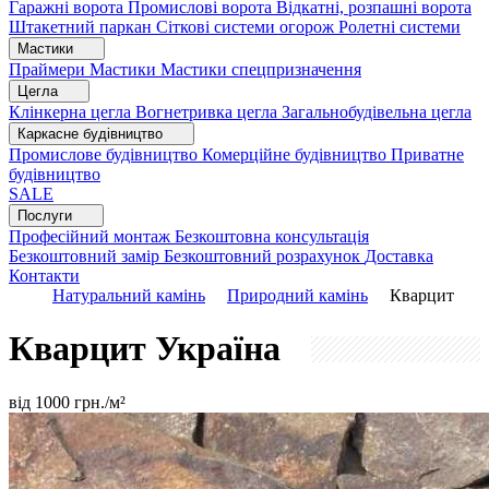
Гаражні ворота
Промислові ворота
Відкатні, розпашні ворота
Штакетний паркан
Сіткові системи огорож
Ролетні системи
Мастики
Праймери
Мастики
Мастики спецпризначення
Цегла
Клінкерна цегла
Вогнетривка цегла
Загальнобудівельна цегла
Каркасне будівництво
Промислове будівництво
Комерційне будівництво
Приватне
будівництво
SALE
Послуги
Професійний монтаж
Безкоштовна консультація
Безкоштовний замір
Безкоштовний розрахунок
Доставка
Контакти
Натуральний камінь
Природний камінь
Кварцит
Кварцит
Україна
від
1000
грн./м²