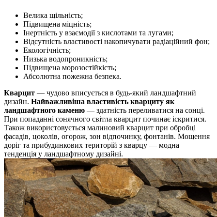
Велика щільність;
Підвищена міцність;
Інертність у взаємодії з кислотами та лугами;
Відсутність властивості накопичувати радіаційний фон;
Екологічність;
Низька водопроникність;
Підвищена морозостійкість;
Абсолютна пожежна безпека.
Кварцит
— чудово вписується в будь-який ландшафтний
дизайн.
Найважливіша властивість кварциту як
ландшафтного каменю
— здатність переливатися на сонці.
При попаданні сонячного світла кварцит починає іскритися.
Також використовується малиновий кварцит при обробці
фасадів, цоколів, огорож, зон відпочинку, фонтанів. Мощення
доріг та прибудинкових територій з кварцу — модна
тенденція у ландшафтному дизайні.