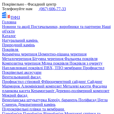
Покрівельно - Фасадний центр
Телефонуйте нам
(067) 606-77-33
ПФЦ
Головна
Новини та акції
Постачальники, виробники та партнери
Наші
об'єкти
Каталог
Натуральний камінь
Природний камінь
Покрівля
Керамічна черепиця
Цементно-піщана черепиця
Металочерепиця
Бітумна черепиця
Фальцева покрівля
Композитна черепиця
Мідна покрівля
Покрівля з очерету
Наплавлювані покрівлі
ПВХ, ТПО мембрани
Профнастил
Покрівельні аксесуари
Вентильований фасад
Профнастил стіновий
Фіброцементний сайдинг
Сайдинг
Марморок
Алюмінієвий композит
Металеві касети
Фасадна
планкова касета
Керамограніт
Деревно-полімерний композит
Мокрий фасад
Венеціанська штукатурка
Короїд, баранець
Поліфасад
Цегла
Сланець
Декоративний камінь
Підпокрівельні плівки та мембрани
Гідробар'єр
Паробар'єр
Вітробар'єр
Монтажні стрічки та