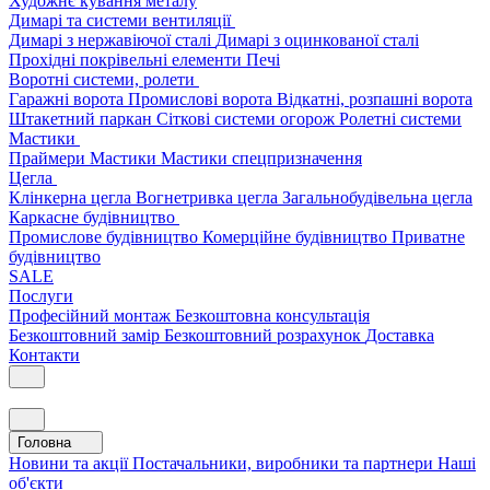
Художнє кування металу
Димарі та системи вентиляції
Димарі з нержавіючої сталі
Димарі з оцинкованої сталі
Прохідні покрівельні елементи
Печі
Воротні системи, ролети
Гаражні ворота
Промислові ворота
Відкатні, розпашні ворота
Штакетний паркан
Сіткові системи огорож
Ролетні системи
Мастики
Праймери
Мастики
Мастики спецпризначення
Цегла
Клінкерна цегла
Вогнетривка цегла
Загальнобудівельна цегла
Каркасне будівництво
Промислове будівництво
Комерційне будівництво
Приватне
будівництво
SALE
Послуги
Професійний монтаж
Безкоштовна консультація
Безкоштовний замір
Безкоштовний розрахунок
Доставка
Контакти
Головна
Новини та акції
Постачальники, виробники та партнери
Наші
об'єкти