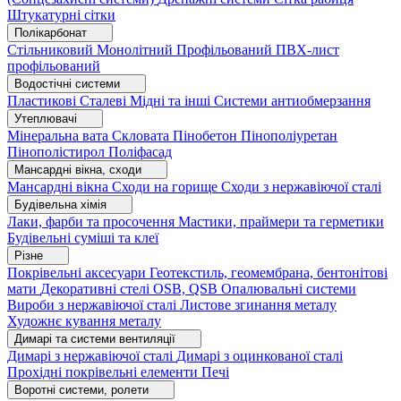
Штукатурні сітки
Полікарбонат
Стільниковий
Монолітний
Профільований
ПВХ-лист
профільований
Водостічні системи
Пластикові
Сталеві
Мідні та інші
Системи антиобмерзання
Утеплювачі
Мінеральна вата
Скловата
Пінобетон
Пінополіуретан
Пінополістирол
Поліфасад
Мансардні вікна, сходи
Мансардні вікна
Сходи на горище
Сходи з нержавіючої сталі
Будівельна хімія
Лаки, фарби та просочення
Мастики, праймери та герметики
Будівельні суміші та клеї
Різне
Покрівельні аксесуари
Геотекстиль, геомембрана, бентонітові
мати
Декоративні стелі
OSB, QSB
Опалювальні системи
Вироби з нержавіючої сталі
Листове згинання металу
Художнє кування металу
Димарі та системи вентиляції
Димарі з нержавіючої сталі
Димарі з оцинкованої сталі
Прохідні покрівельні елементи
Печі
Воротні системи, ролети