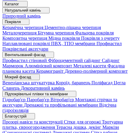
Каталог
Натуральний камінь
Природний камінь
Покрівля
Керамічна черепиця
Цементно-піщана черепиця
Металочерепиця
Бітумна черепиця
Фальцева покрівля
Композитна черепиця
Мідна покрівля
Покрівля з очерету
Наплавлювані покрівлі
ПВХ, ТПО мембрани
Профнастил
Покрівельні аксесуари
Вентильований фасад
Профнастил стіновий
Фіброцементний сайдинг
Сайдинг
Марморок
Алюмінієвий композит
Металеві касети
Фасадна
планкова касета
Керамограніт
Деревно-полімерний композит
Мокрий фасад
Венеціанська штукатурка
Короїд, баранець
Поліфасад
Цегла
Сланець
Декоративний камінь
Підпокрівельні плівки та мембрани
Гідробар'єр
Паробар'єр
Вітробар'єр
Монтажні стрічки та
аксесуари
Дренажні та профільовані мембрани
Відсічна
гідроізоляція
Благоустрій
Прозорі навіси та конструкції
Сітки для огорожі
Тротуарна
плитка, євроогородження
Терасна дошка, декінг
Маркізи
(Сонцезахисні системи)
Дренажні системи
Сітка рабиця