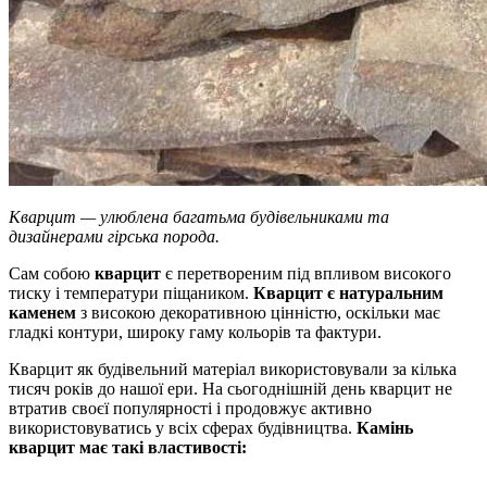
Кварцит — улюблена багатьма будівельниками та
дизайнерами гірська порода.
Сам собою
кварцит
є перетвореним під впливом високого
тиску і температури піщаником.
Кварцит є натуральним
каменем
з високою декоративною цінністю, оскільки має
гладкі контури, широку гаму кольорів та фактури.
Кварцит як будівельний матеріал використовували за кілька
тисяч років до нашої ери. На сьогоднішній день кварцит не
втратив своєї популярності і продовжує активно
використовуватись у всіх сферах будівництва.
Камінь
кварцит має такі властивості: