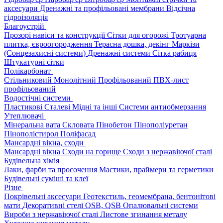
аксесуари
Дренажні та профільовані мембрани
Відсічна
гідроізоляція
Благоустрій
Прозорі навіси та конструкції
Сітки для огорожі
Тротуарна
плитка, євроогородження
Терасна дошка, декінг
Маркізи
(Сонцезахисні системи)
Дренажні системи
Сітка рабиця
Штукатурні сітки
Полікарбонат
Стільниковий
Монолітний
Профільований
ПВХ-лист
профільований
Водостічні системи
Пластикові
Сталеві
Мідні та інші
Системи антиобмерзання
Утеплювачі
Мінеральна вата
Скловата
Пінобетон
Пінополіуретан
Пінополістирол
Поліфасад
Мансардні вікна, сходи
Мансардні вікна
Сходи на горище
Сходи з нержавіючої сталі
Будівельна хімія
Лаки, фарби та просочення
Мастики, праймери та герметики
Будівельні суміші та клеї
Різне
Покрівельні аксесуари
Геотекстиль, геомембрана, бентонітові
мати
Декоративні стелі
OSB, QSB
Опалювальні системи
Вироби з нержавіючої сталі
Листове згинання металу