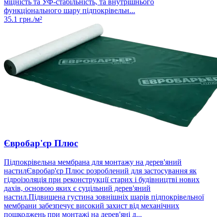
міцність та УФ-стабільність, та внутрішнього
функціонального шару підпокрівельн...
35.1
грн./м²
Євробар'єр Плюс
Підпокрівельна мембрана для монтажу на дерев'яний
настилЄвробар'єр Плюс розроблений для застосування як
гідроізоляція при реконструкції старих і будівництві нових
дахів, основою яких є суцільний дерев'яний
настил.Підвищена густина зовнішніх шарів підпокрівельної
мембрани забезпечує високий захист від механічних
пошкоджень при монтажі на дерев'яні д...