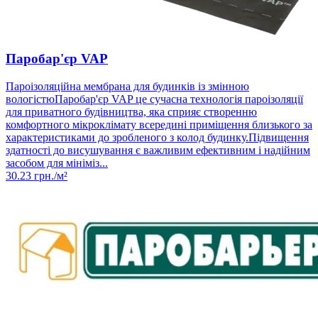
Паробар'єр VAP
Пароізоляційна мембрана для будинків із змінною
вологістюПаробар'єр VAP це сучасна технологія пароізоляції
для приватного будівництва, яка сприяє створенню
комфортного мікроклімату всередині приміщення близького за
характеристиками до зробленого з колод будинку.Підвищення
здатності до висушування є важливим ефективним і надійним
засобом для мініміз...
30.23
грн./м²