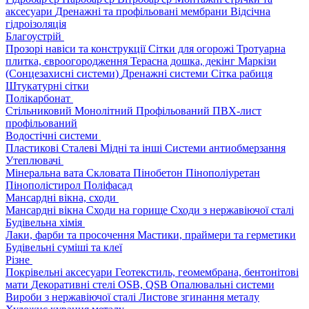
аксесуари
Дренажні та профільовані мембрани
Відсічна
гідроізоляція
Благоустрій
Прозорі навіси та конструкції
Сітки для огорожі
Тротуарна
плитка, євроогородження
Терасна дошка, декінг
Маркізи
(Сонцезахисні системи)
Дренажні системи
Сітка рабиця
Штукатурні сітки
Полікарбонат
Стільниковий
Монолітний
Профільований
ПВХ-лист
профільований
Водостічні системи
Пластикові
Сталеві
Мідні та інші
Системи антиобмерзання
Утеплювачі
Мінеральна вата
Скловата
Пінобетон
Пінополіуретан
Пінополістирол
Поліфасад
Мансардні вікна, сходи
Мансардні вікна
Сходи на горище
Сходи з нержавіючої сталі
Будівельна хімія
Лаки, фарби та просочення
Мастики, праймери та герметики
Будівельні суміші та клеї
Різне
Покрівельні аксесуари
Геотекстиль, геомембрана, бентонітові
мати
Декоративні стелі
OSB, QSB
Опалювальні системи
Вироби з нержавіючої сталі
Листове згинання металу