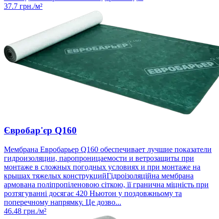
37.7
грн./м²
Євробар'єр Q160
Мембрана Евробарьер Q160 обеспечивает лучшие показатели
гидроизоляции, паропроницаемости и ветрозащиты при
монтаже в сложных погодных условиях и при монтаже на
крышах тяжелых конструкцийГідроізоляційна мембрана
армована поліпропіленовою сіткою, її гранична міцність при
розтягуванні досягає 420 Ньютон у поздовжньому та
поперечному напрямку. Це дозво...
46.48
грн./м²