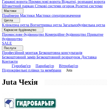
Гаражні ворота
Промислові ворота
Відкатні, розпашні ворота
Штакетний паркан
Сіткові системи огорож
Ролетні системи
Мастики
Праймери
Мастики
Мастики спецпризначення
Цегла
Клінкерна цегла
Вогнетривка цегла
Загальнобудівельна цегла
Каркасне будівництво
Промислове будівництво
Комерційне будівництво
Приватне
будівництво
SALE
Послуги
Професійний монтаж
Безкоштовна консультація
Безкоштовний замір
Безкоштовний розрахунок
Доставка
Контакти
Гідробар'єр
Паробар'єр
Вітробар'єр
Підпокрівельні плівки та мембрани
Juta
Juta
Чехія