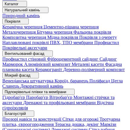
Каталог
Натуральний камінь
Природний камінь
Покрівля
Керамічна черепиця
Цементно-піщана черепиця
Металочерепиця
Бітумна черепиця
Фальцева покрівля
Композитна черепиця
Мідна покрівля
Покрівля з очерету
Наплавлювані покрівлі
ПВХ, ТПО мембрани
Профнастил
Покрівельні аксесуари
Вентильований фасад
Профнастил стіновий
Фіброцементний сайдинг
Сайдинг
Марморок
Алюмінієвий композит
Металеві касети
Фасадна
планкова касета
Керамограніт
Деревно-полімерний композит
Мокрий фасад
Венеціанська штукатурка
Короїд, баранець
Поліфасад
Цегла
Сланець
Декоративний камінь
Підпокрівельні плівки та мембрани
Гідробар'єр
Паробар'єр
Вітробар'єр
Монтажні стрічки та
аксесуари
Дренажні та профільовані мембрани
Відсічна
гідроізоляція
Благоустрій
Прозорі навіси та конструкції
Сітки для огорожі
Тротуарна
плитка, євроогородження
Терасна дошка, декінг
Маркізи
(Сонцезахисні системи)
Дренажні системи
Сітка рабиця