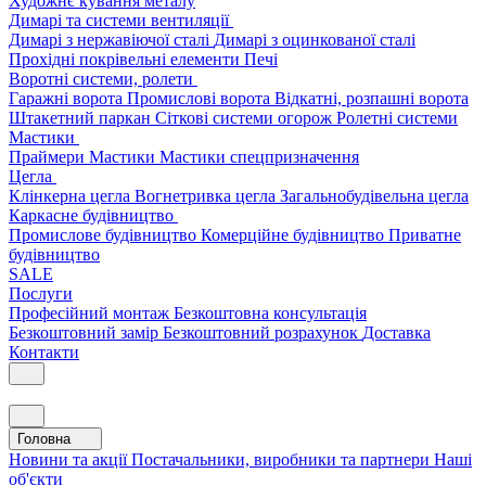
Художнє кування металу
Димарі та системи вентиляції
Димарі з нержавіючої сталі
Димарі з оцинкованої сталі
Прохідні покрівельні елементи
Печі
Воротні системи, ролети
Гаражні ворота
Промислові ворота
Відкатні, розпашні ворота
Штакетний паркан
Сіткові системи огорож
Ролетні системи
Мастики
Праймери
Мастики
Мастики спецпризначення
Цегла
Клінкерна цегла
Вогнетривка цегла
Загальнобудівельна цегла
Каркасне будівництво
Промислове будівництво
Комерційне будівництво
Приватне
будівництво
SALE
Послуги
Професійний монтаж
Безкоштовна консультація
Безкоштовний замір
Безкоштовний розрахунок
Доставка
Контакти
Головна
Новини та акції
Постачальники, виробники та партнери
Наші
об'єкти