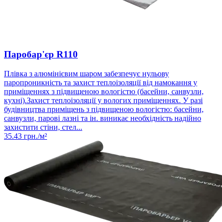
Паробар'єр R110
Плівка з алюмінієвим шаром забезпечує нульову
паропроникність та захист теплоізоляції від намокання у
приміщеннях з підвищеною вологістю (басейни, санвузли,
кухні).Захист теплоізоляції у вологих приміщеннях. У разі
будівництва приміщень з підвищеною вологістю: басейни,
санвузли, парові лазні та ін. виникає необхідність надійно
захистити стіни, стел...
35.43
грн./м²