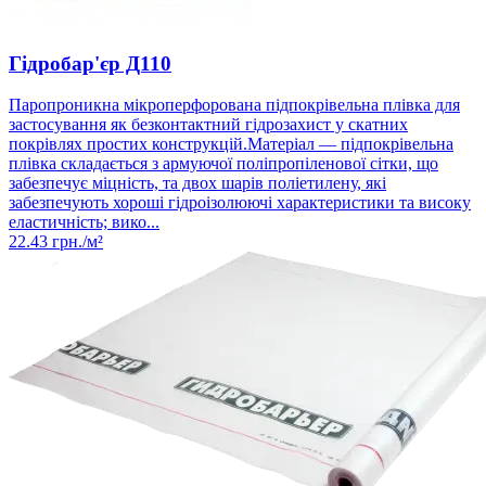
Гідробар'єр Д110
Паропроникна мікроперфорована підпокрівельна плівка для
застосування як безконтактний гідрозахист у скатних
покрівлях простих конструкцій.Матеріал — підпокрівельна
плівка складається з армуючої поліпропіленової сітки, що
забезпечує міцність, та двох шарів поліетилену, які
забезпечують хороші гідроізолюючі характеристики та високу
еластичність; вико...
22.43
грн./м²