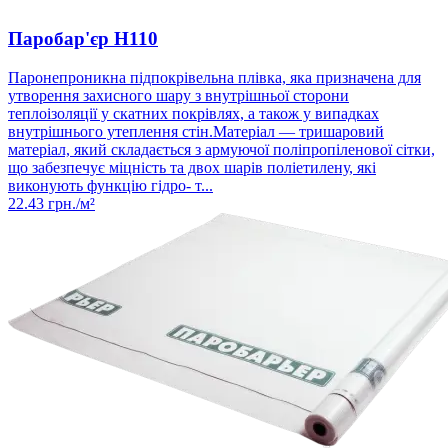
Паробар'єр Н110
Паронепроникна підпокрівельна плівка, яка призначена для
утворення захисного шару з внутрішньої сторони
теплоізоляції у скатних покрівлях, а також у випадках
внутрішнього утеплення стін.Матеріал — тришаровий
матеріал, який складається з армуючої поліпропіленової сітки,
що забезпечує міцність та двох шарів поліетилену, які
виконують функцію гідро- т...
22.43
грн./м²