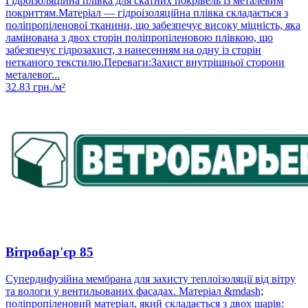
Гідроізоляційна плівка для скатних покрівель із металевим
покриттям.Матеріал — гідроізоляційна плівка складається з
поліпропіленової тканини, що забезпечує високу міцність, яка
ламінована з двох сторін поліпропіленовою плівкою, що
забезпечує гідрозахист, з нанесенням на одну із сторін
нетканого текстилю.Переваги:Захист внутрішньої сторони
металевог...
32.83
грн./м²
Вітробар'єр 85
Супердифузійна мембрана для захисту теплоізоляції від вітру
та вологи у вентильованих фасадах. Матеріал &mdash;
поліпропіленовий матеріал, який складається з двох шарів: