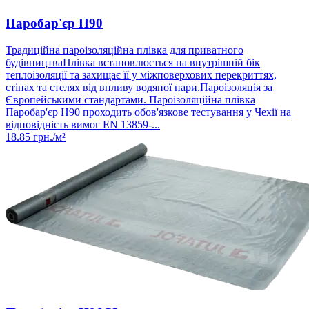
Паробар'єр Н90
Традиційна пароізоляційна плівка для приватного
будівництваПлівка встановлюється на внутрішній бік
теплоізоляції та захищає її у міжповерхових перекриттях,
стінах та стелях від впливу водяної пари.Пароізоляція за
Європейськими стандартами. Пароізоляційна плівка
Паробар'єр Н90 проходить обов'язкове тестування у Чехії на
відповідність вимог EN 13859-...
18.85
грн./м²