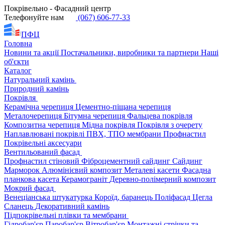
Покрівельно - Фасадний центр
Телефонуйте нам
(067) 606-77-33
ПФЦ
Головна
Новини та акції
Постачальники, виробники та партнери
Наші
об'єкти
Каталог
Натуральний камінь
Природний камінь
Покрівля
Керамічна черепиця
Цементно-піщана черепиця
Металочерепиця
Бітумна черепиця
Фальцева покрівля
Композитна черепиця
Мідна покрівля
Покрівля з очерету
Наплавлювані покрівлі
ПВХ, ТПО мембрани
Профнастил
Покрівельні аксесуари
Вентильований фасад
Профнастил стіновий
Фіброцементний сайдинг
Сайдинг
Марморок
Алюмінієвий композит
Металеві касети
Фасадна
планкова касета
Керамограніт
Деревно-полімерний композит
Мокрий фасад
Венеціанська штукатурка
Короїд, баранець
Поліфасад
Цегла
Сланець
Декоративний камінь
Підпокрівельні плівки та мембрани
Гідробар'єр
Паробар'єр
Вітробар'єр
Монтажні стрічки та