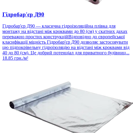
Гідробар'єр Д90
Гідробар'єр Д90 — класична гідроізоляційна плівка для
монтажу на відстані між кроквами до 80 (см) у скатних дахах
переважно простих конструкційВідповідно до європейської
класифікації міцність Гідробар'єр Д90 дозволяє застосовувати
цю підпокрівельну гідроізоляцію на відстані між кроквами від
40 до 80 (см). Це добрий потенціал для приватного будівниц...
18.85
грн./м²