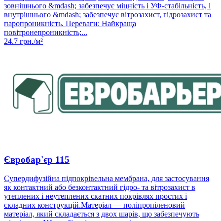
зовнішнього &mdash; забезпечує міцність і УФ-стабільність, і
внутрішнього &mdash; забезпечує вітрозахист, гідрозахист та
паропроникність. Переваги: Найкраща
повітронепроникність;...
24.7
грн./м²
Євробар'єр 115
Супердифузійна підпокрівельна мембрана, для застосування
як контактний або безконтактний гідро- та вітрозахист в
утеплених і неутеплених скатних покрівлях простих і
складних конструкцій.Матеріал — поліпропіленовий
матеріал, який складається з двох шарів, що забезпечують