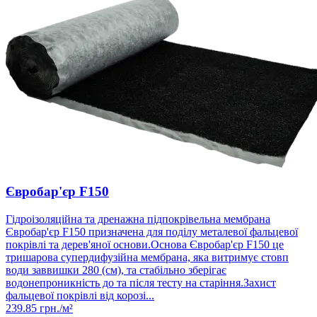
Євробар'єр F150
Гідроізоляційна та дренажна підпокрівельна мембрана
Євробар'єр F150 призначена для поділу металевої фальцевої
покрівлі та дерев'яної основи.Основа Євробар'єр F150 це
тришарова супердифузійна мембрана, яка витримує стовп
води заввишки 280 (см), та стабільно зберігає
водонепроникність до та після тесту на старіння.Захист
фальцевої покрівлі від корозі...
239.85
грн./м²