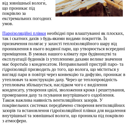
від зовнішньої вологи,
що проникає під
покрівлю за
екстремальних погодних
умов.
Пароізоляційні плівки
необхідні при влаштуванні як плоских,
так і скатних дахів з будь-якими видами покриттів. Їх
призначення полягає у захисті теплоізоляційного шару від
проникнення в нього водяної пари, що утворюється всередині
приміщення. В умовах нашого клімату при будівництві та
експлуатації будинків із утепленими дахами велике значення
має боротьба з конденсатом. Неправильний пристрій паро- та
гідроізоляції призводить до того, що волога, що міститься у
вигляді пари в повітрі через конвекцію та дифузію, проникає в
утеплювач та конструкцію даху. Через це теплопровідність
утеплювача збільшується, наслідком чого є виділення
конденсату, утворення цвілі, зволоження крокв і решетування,
промерзання даху та псування внутрішнього оздоблення.
Також важлива наявність вентиляційних зазорів. У
покрівельних системах передбачено створення вентиляційних
зазорів та встановлення гідроізоляційної плівки для видалення
внутрішньої та зовнішньої вологи, що проникла під покрівлю
з атмосфери.