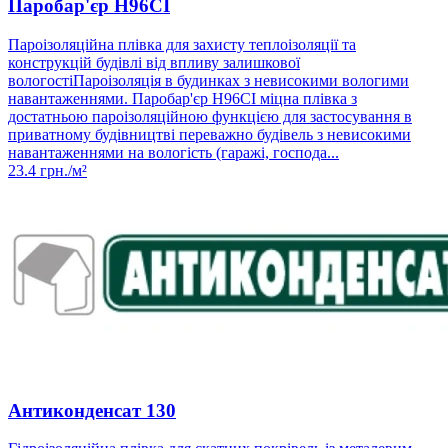
Паробар'єр Н96СІ
Пароізоляційна плівка для захисту теплоізоляції та
конструкцій будівлі від впливу залишкової
вологостіПароізоляція в будинках з невисокими вологими
навантаженнями. Паробар'єр Н96СІ міцна плівка з
достатньою пароізоляційною функцією для застосування в
приватному будівництві переважно будівель з невисокими
навантаженнями на вологість (гаражі, господа...
23.4
грн./м²
Антиконденсат 130