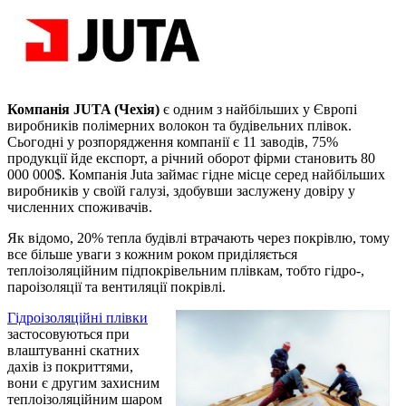
Компанія JUTA (Чехія)
є одним з найбільших у Європі
виробників полімерних волокон та будівельних плівок.
Сьогодні у розпорядження компанії є 11 заводів, 75%
продукції йде експорт, а річний оборот фірми становить 80
000 000$. Компанія Juta займає гідне місце серед найбільших
виробників у своїй галузі, здобувши заслужену довіру у
численних споживачів.
Як відомо, 20% тепла будівлі втрачають через покрівлю, тому
все більше уваги з кожним роком приділяється
теплоізоляційним підпокрівельним плівкам, тобто гідро-,
пароізоляції та вентиляції покрівлі.
Гідроізоляційні плівки
застосовуються при
влаштуванні скатних
дахів із покриттями,
вони є другим захисним
теплоізоляційним шаром