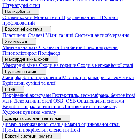
Штукатурні сітки
Полікарбонат
Стільниковий
Монолітний
Профільований
ПВХ-лист
профільований
Водостічні системи
Пластикові
Сталеві
Мідні та інші
Системи антиобмерзання
Утеплювачі
Мінеральна вата
Скловата
Пінобетон
Пінополіуретан
Пінополістирол
Поліфасад
Мансардні вікна, сходи
Мансардні вікна
Сходи на горище
Сходи з нержавіючої сталі
Будівельна хімія
Лаки, фарби та просочення
Мастики, праймери та герметики
Будівельні суміші та клеї
Різне
Покрівельні аксесуари
Геотекстиль, геомембрана, бентонітові
мати
Декоративні стелі
OSB, QSB
Опалювальні системи
Вироби з нержавіючої сталі
Листове згинання металу
Художнє кування металу
Димарі та системи вентиляції
Димарі з нержавіючої сталі
Димарі з оцинкованої сталі
Прохідні покрівельні елементи
Печі
Воротні системи, ролети