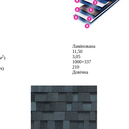
Ламінована
11,50
3,05
2
м
)
1000×337
210
ч)
Довічна