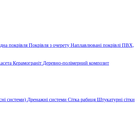
дна покрівля
Покрівля з очерету
Наплавлювані покрівлі
ПВХ,
касета
Керамограніт
Деревно-полімерний композит
сні системи)
Дренажні системи
Сітка рабиця
Штукатурні сітки