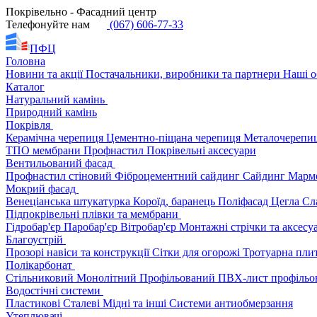
Покрівельно - Фасадний центр
Телефонуйте нам
(067) 606-77-33
ПФЦ
Головна
Новини та акції
Постачальники, виробники та партнери
Наші о
Каталог
Натуральний камінь
Природний камінь
Покрівля
Керамічна черепиця
Цементно-піщана черепиця
Металочерепи
ТПО мембрани
Профнастил
Покрівельні аксесуари
Вентильований фасад
Профнастил стіновий
Фіброцементний сайдинг
Сайдинг
Марм
Мокрий фасад
Венеціанська штукатурка
Короїд, баранець
Поліфасад
Цегла
Сл
Підпокрівельні плівки та мембрани
Гідробар'єр
Паробар'єр
Вітробар'єр
Монтажні стрічки та аксес
Благоустрій
Прозорі навіси та конструкції
Сітки для огорожі
Тротуарна пли
Полікарбонат
Стільниковий
Монолітний
Профільований
ПВХ-лист профільо
Водостічні системи
Пластикові
Сталеві
Мідні та інші
Системи антиобмерзання
Утеплювачі