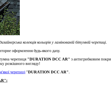
зайнерська колекція кольорів у ламінованій бітумній черепиці.
вторне оформлення будь-якого даху.
ітумна черепиця
"DURATION DСC AR"
з антигрибковим покритт
нку розкішного вигляду!
м'якої черепиці
"
DURATION DСC AR"
.
AR":