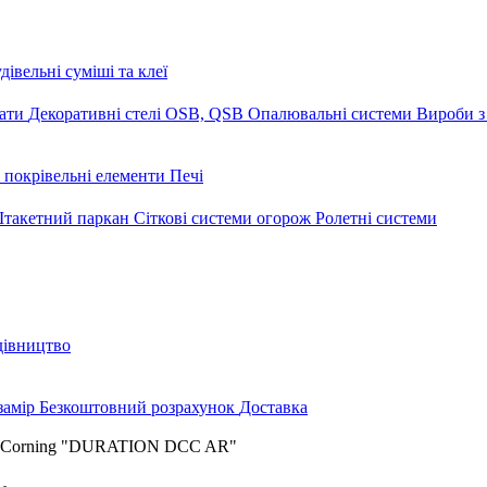
дівельні суміші та клеї
мати
Декоративні стелі
OSB, QSB
Опалювальні системи
Вироби з
 покрівельні елементи
Печі
такетний паркан
Сіткові системи огорож
Ролетні системи
дівництво
замір
Безкоштовний розрахунок
Доставка
s Corning "DURATION DСC AR"