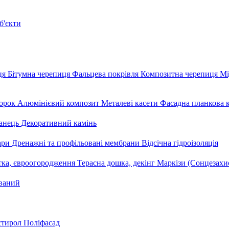
б'єкти
ця
Бітумна черепиця
Фальцева покрівля
Композитна черепиця
Мі
орок
Алюмінієвий композит
Металеві касети
Фасадна планкова 
анець
Декоративний камінь
уари
Дренажні та профільовані мембрани
Відсічна гідроізоляція
тка, євроогородження
Терасна дошка, декінг
Маркізи (Сонцезахи
ваний
стирол
Поліфасад