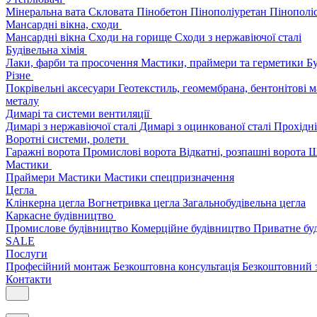
Мінеральна вата
Скловата
Пінобетон
Пінополіуретан
Пінополі
Мансардні вікна, сходи
Мансардні вікна
Сходи на горище
Сходи з нержавіючої сталі
Будівельна хімія
Лаки, фарби та просочення
Мастики, праймери та герметики
Бу
Різне
Покрівельні аксесуари
Геотекстиль, геомембрана, бентонітові 
металу
Димарі та системи вентиляції
Димарі з нержавіючої сталі
Димарі з оцинкованої сталі
Прохідні
Воротні системи, ролети
Гаражні ворота
Промислові ворота
Відкатні, розпашні ворота
Ш
Мастики
Праймери
Мастики
Мастики спецпризначення
Цегла
Клінкерна цегла
Вогнетривка цегла
Загальнобудівельна цегла
Каркасне будівництво
Промислове будівництво
Комерційне будівництво
Приватне бу
SALE
Послуги
Професійний монтаж
Безкоштовна консультація
Безкоштовний 
Контакти