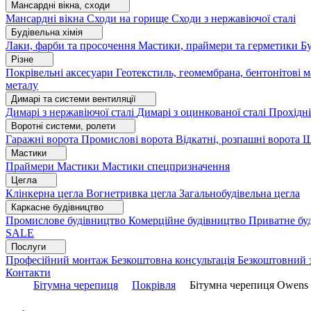
Мансардні вікна, сходи
Мансардні вікна
Сходи на горище
Сходи з нержавіючої сталі
Будівельна хімія
Лаки, фарби та просочення
Мастики, праймери та герметики
Бу
Різне
Покрівельні аксесуари
Геотекстиль, геомембрана, бентонітові 
металу
Димарі та системи вентиляції
Димарі з нержавіючої сталі
Димарі з оцинкованої сталі
Прохідні
Воротні системи, ролети
Гаражні ворота
Промислові ворота
Відкатні, розпашні ворота
Ш
Мастики
Праймери
Мастики
Мастики спецпризначення
Цегла
Клінкерна цегла
Вогнетривка цегла
Загальнобудівельна цегла
Каркасне будівництво
Промислове будівництво
Комерційне будівництво
Приватне бу
SALE
Послуги
Професійний монтаж
Безкоштовна консультація
Безкоштовний 
Контакти
Бітумна черепиця
Покрівля
Бітумна черепиця Owen