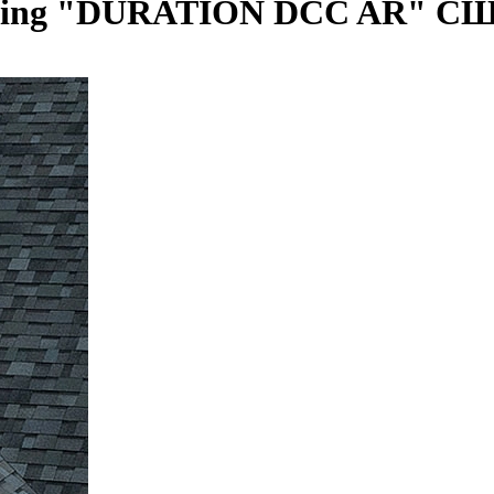
rning "DURATION DСC AR"
С