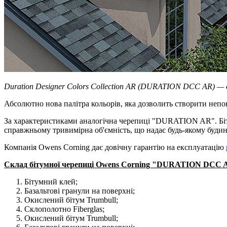
Duration Designer Сolors Collection AR (DURATION DСC AR) — ди
Абсолютно нова палітра кольорів, яка дозволить створити непо
За характеристиками аналогічна черепиці "DURATION AR". Б
справжньому тривимірна об'ємність, що надає будь-якому буди
Компанія Owens Corning дає довічну гарантію на експлуатацію
Склад бітумної черепиці Owens Corning "DURATION DСC 
Бітумний клей;
Базальтові гранули на поверхні;
Окислений бітум Trumbull;
Склополотно Fiberglas;
Окислений бітум Trumbull;