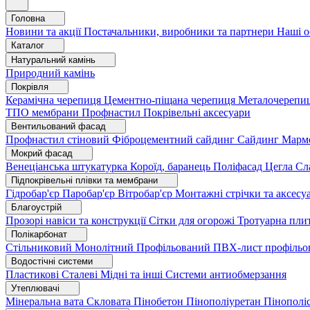
Головна
Новини та акції
Постачальники, виробники та партнери
Наші о
Каталог
Натуральний камінь
Природний камінь
Покрівля
Керамічна черепиця
Цементно-піщана черепиця
Металочерепи
ТПО мембрани
Профнастил
Покрівельні аксесуари
Вентильований фасад
Профнастил стіновий
Фіброцементний сайдинг
Сайдинг
Марм
Мокрий фасад
Венеціанська штукатурка
Короїд, баранець
Поліфасад
Цегла
Сл
Підпокрівельні плівки та мембрани
Гідробар'єр
Паробар'єр
Вітробар'єр
Монтажні стрічки та аксес
Благоустрій
Прозорі навіси та конструкції
Сітки для огорожі
Тротуарна пли
Полікарбонат
Стільниковий
Монолітний
Профільований
ПВХ-лист профільо
Водостічні системи
Пластикові
Сталеві
Мідні та інші
Системи антиобмерзання
Утеплювачі
Мінеральна вата
Скловата
Пінобетон
Пінополіуретан
Пінополі