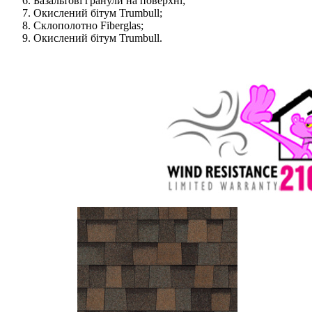
Базальтові гранули на поверхні;
Окислений бітум Trumbull;
Склополотно Fiberglas;
Окислений бітум Trumbull.