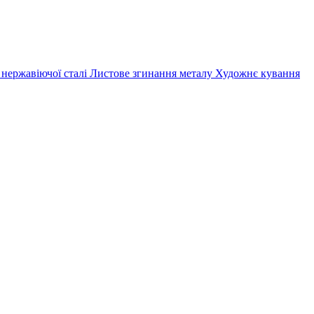
 нержавіючої сталі
Листове згинання металу
Художнє кування