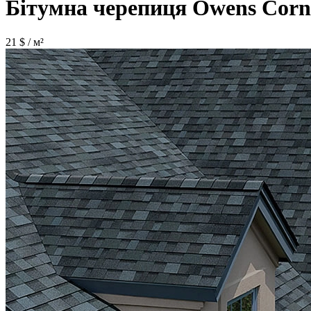
Бітумна черепиця Owens Co
21
$ / м²