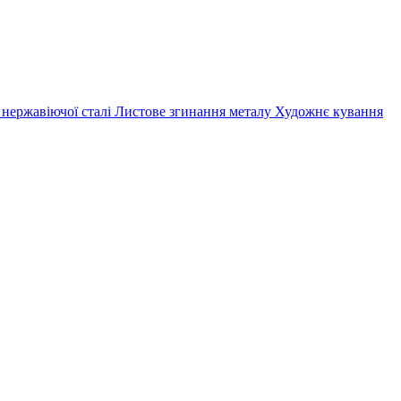
 нержавіючої сталі
Листове згинання металу
Художнє кування