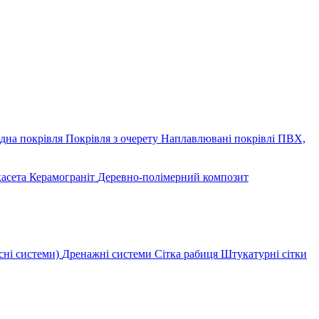
дна покрівля
Покрівля з очерету
Наплавлювані покрівлі
ПВХ,
касета
Керамограніт
Деревно-полімерний композит
сні системи)
Дренажні системи
Сітка рабиця
Штукатурні сітки