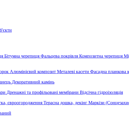
б'єкти
ця
Бітумна черепиця
Фальцева покрівля
Композитна черепиця
Мі
орок
Алюмінієвий композит
Металеві касети
Фасадна планкова 
анець
Декоративний камінь
уари
Дренажні та профільовані мембрани
Відсічна гідроізоляція
тка, євроогородження
Терасна дошка, декінг
Маркізи (Сонцезахи
ваний