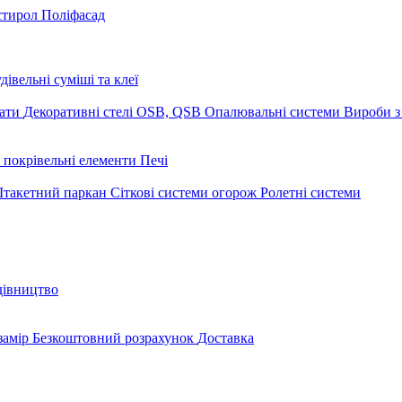
стирол
Поліфасад
дівельні суміші та клеї
мати
Декоративні стелі
OSB, QSB
Опалювальні системи
Вироби з
 покрівельні елементи
Печі
такетний паркан
Сіткові системи огорож
Ролетні системи
дівництво
замір
Безкоштовний розрахунок
Доставка