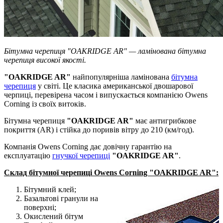
Бітумна черепиця "OAKRIDGE AR" — ламінована бітумна
черепиця високої якості.
"OAKRIDGE AR"
найпопулярніша ламінована
бітумна
черепиця
у світі. Це класика американської двошарової
черпиці, перевірена часом і випускається компанією Owens
Corning із своїх витоків.
Бітумна черепиця
"OAKRIDGE AR"
має антигрибкове
покриття (AR) і стійка до поривів вітру до 210 (км/год).
Компанія Owens Corning дає довічну гарантію на
експлуатацію
гнучкої черепиці
"OAKRIDGE AR"
.
Склад бітумної черепиці Owens Corning "OAKRIDGE AR":
Бітумний клей;
Базальтові гранули на
поверхні;
Окислений бітум