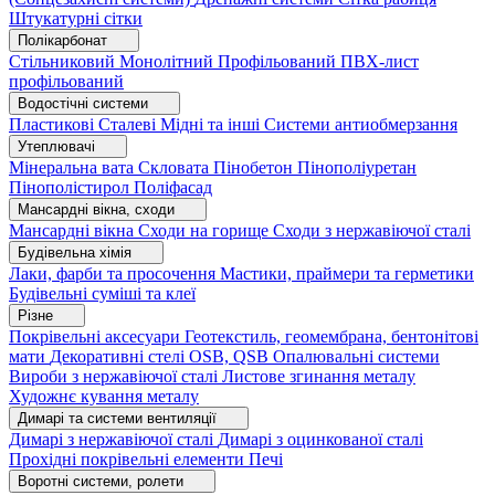
Штукатурні сітки
Полікарбонат
Стільниковий
Монолітний
Профільований
ПВХ-лист
профільований
Водостічні системи
Пластикові
Сталеві
Мідні та інші
Системи антиобмерзання
Утеплювачі
Мінеральна вата
Скловата
Пінобетон
Пінополіуретан
Пінополістирол
Поліфасад
Мансардні вікна, сходи
Мансардні вікна
Сходи на горище
Сходи з нержавіючої сталі
Будівельна хімія
Лаки, фарби та просочення
Мастики, праймери та герметики
Будівельні суміші та клеї
Різне
Покрівельні аксесуари
Геотекстиль, геомембрана, бентонітові
мати
Декоративні стелі
OSB, QSB
Опалювальні системи
Вироби з нержавіючої сталі
Листове згинання металу
Художнє кування металу
Димарі та системи вентиляції
Димарі з нержавіючої сталі
Димарі з оцинкованої сталі
Прохідні покрівельні елементи
Печі
Воротні системи, ролети