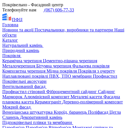
Покрівельно - Фасадний центр
Телефонуйте нам
(067) 606-77-33
ПФЦ
Головна
Новини та акції
Постачальники, виробники та партнери
Наші
об'єкти
Каталог
Натуральний камінь
Природний камінь
Покрівля
Керамічна черепиця
Цементно-піщана черепиця
Металочерепиця
Бітумна черепиця
Фальцева покрівля
Композитна черепиця
Мідна покрівля
Покрівля з очерету
Наплавлювані покрівлі
ПВХ, ТПО мембрани
Профнастил
Покрівельні аксесуари
Вентильований фасад
Профнастил стіновий
Фіброцементний сайдинг
Сайдинг
Марморок
Алюмінієвий композит
Металеві касети
Фасадна
планкова касета
Керамограніт
Деревно-полімерний композит
Мокрий фасад
Венеціанська штукатурка
Короїд, баранець
Поліфасад
Цегла
Сланець
Декоративний камінь
Підпокрівельні плівки та мембрани
Гідробар'єр
Паробар'єр
Вітробар'єр
Монтажні стрічки та