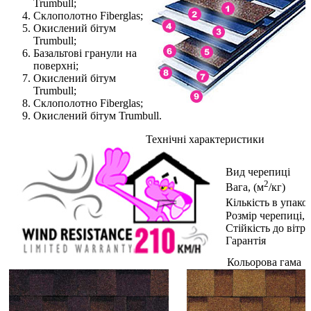
Trumbull;
Склополотно Fiberglas;
Окислений бітум
Trumbull;
Базальтові гранули на
поверхні;
Окислений бітум
Trumbull;
Склополотно Fiberglas;
Окислений бітум Trumbull.
Технічні характеристики
Вид черепиці
2
Вага, (м
/кг)
Кількість в упаков
Розмір черепиці, 
Стійкість до вітру
Гарантія
Кольорова гама