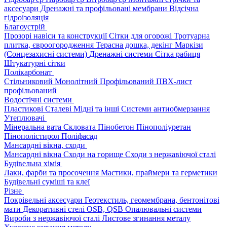
аксесуари
Дренажні та профільовані мембрани
Відсічна
гідроізоляція
Благоустрій
Прозорі навіси та конструкції
Сітки для огорожі
Тротуарна
плитка, євроогородження
Терасна дошка, декінг
Маркізи
(Сонцезахисні системи)
Дренажні системи
Сітка рабиця
Штукатурні сітки
Полікарбонат
Стільниковий
Монолітний
Профільований
ПВХ-лист
профільований
Водостічні системи
Пластикові
Сталеві
Мідні та інші
Системи антиобмерзання
Утеплювачі
Мінеральна вата
Скловата
Пінобетон
Пінополіуретан
Пінополістирол
Поліфасад
Мансардні вікна, сходи
Мансардні вікна
Сходи на горище
Сходи з нержавіючої сталі
Будівельна хімія
Лаки, фарби та просочення
Мастики, праймери та герметики
Будівельні суміші та клеї
Різне
Покрівельні аксесуари
Геотекстиль, геомембрана, бентонітові
мати
Декоративні стелі
OSB, QSB
Опалювальні системи
Вироби з нержавіючої сталі
Листове згинання металу