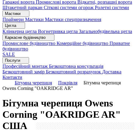
Гаражні ворота
Промислові ворота
Відкатні, розпашні ворота
Штакетний паркан
Сіткові системи огорож
Ролетні системи
Мастики
Праймери
Мастики
Мастики спецпризначення
Цегла
Клінкерна цегла
Вогнетривка цегла
Загальнобудівельна цегла
Каркасне будівництво
Промислове будівництво
Комерційне будівництво
Приватне
будівництво
SALE
Послуги
Професійний монтаж
Безкоштовна консультація
Безкоштовний замір
Безкоштовний розрахунок
Доставка
Контакти
Бітумна черепиця
Покрівля
Бітумна черепиця
Owens Corning "OAKRIDGE AR"
Бітумна черепиця Owens
Corning "OAKRIDGE AR"
США