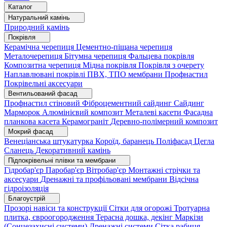
Каталог
Натуральний камінь
Природний камінь
Покрівля
Керамічна черепиця
Цементно-піщана черепиця
Металочерепиця
Бітумна черепиця
Фальцева покрівля
Композитна черепиця
Мідна покрівля
Покрівля з очерету
Наплавлювані покрівлі
ПВХ, ТПО мембрани
Профнастил
Покрівельні аксесуари
Вентильований фасад
Профнастил стіновий
Фіброцементний сайдинг
Сайдинг
Марморок
Алюмінієвий композит
Металеві касети
Фасадна
планкова касета
Керамограніт
Деревно-полімерний композит
Мокрий фасад
Венеціанська штукатурка
Короїд, баранець
Поліфасад
Цегла
Сланець
Декоративний камінь
Підпокрівельні плівки та мембрани
Гідробар'єр
Паробар'єр
Вітробар'єр
Монтажні стрічки та
аксесуари
Дренажні та профільовані мембрани
Відсічна
гідроізоляція
Благоустрій
Прозорі навіси та конструкції
Сітки для огорожі
Тротуарна
плитка, євроогородження
Терасна дошка, декінг
Маркізи
(Сонцезахисні системи)
Дренажні системи
Сітка рабиця