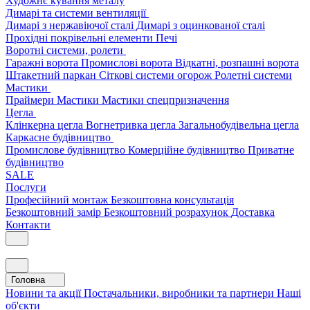
Художнє кування металу
Димарі та системи вентиляції
Димарі з нержавіючої сталі
Димарі з оцинкованої сталі
Прохідні покрівельні елементи
Печі
Воротні системи, ролети
Гаражні ворота
Промислові ворота
Відкатні, розпашні ворота
Штакетний паркан
Сіткові системи огорож
Ролетні системи
Мастики
Праймери
Мастики
Мастики спецпризначення
Цегла
Клінкерна цегла
Вогнетривка цегла
Загальнобудівельна цегла
Каркасне будівництво
Промислове будівництво
Комерційне будівництво
Приватне
будівництво
SALE
Послуги
Професійний монтаж
Безкоштовна консультація
Безкоштовний замір
Безкоштовний розрахунок
Доставка
Контакти
Головна
Новини та акції
Постачальники, виробники та партнери
Наші
об'єкти