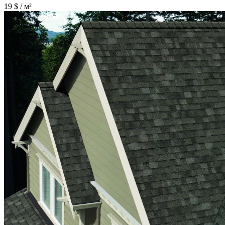
19
$ / м²