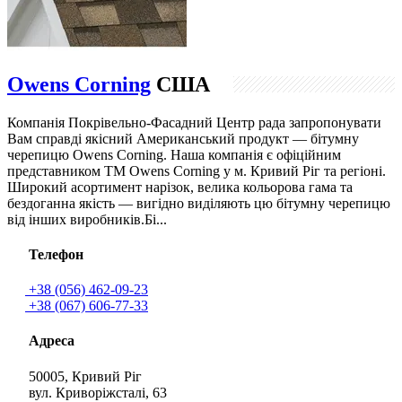
Owens Corning
США
Компанія Покрівельно-Фасадний Центр рада запропонувати
Вам справді якісний Американський продукт — бітумну
черепицю Owens Corning. Наша компанія є офіційним
представником TM Owens Corning у м. Кривий Ріг та регіоні.
Широкий асортимент нарізок, велика кольорова гама та
бездоганна якість — вигідно виділяють цю бітумну черепицю
від інших виробників.Бі...
Телефон
+38 (056) 462-09-23
+38 (067) 606-77-33
Адреса
50005, Кривий Ріг
вул. Криворіжсталі, 63