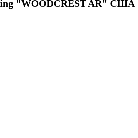
orning "WOODCREST AR"
США