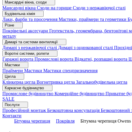
Мансардні вікна, сходи
Мансардні вікна
Сходи на горище
Сходи з нержавіючої сталі
Будівельна хімія
Лаки, фарби та просочення
Мастики, праймери та герметики
Бу
Різне
Покрівельні аксесуари
Геотекстиль, геомембрана, бентонітові 
металу
Димарі та системи вентиляції
Димарі з нержавіючої сталі
Димарі з оцинкованої сталі
Прохідні
Воротні системи, ролети
Гаражні ворота
Промислові ворота
Відкатні, розпашні ворота
Ш
Мастики
Праймери
Мастики
Мастики спецпризначення
Цегла
Клінкерна цегла
Вогнетривка цегла
Загальнобудівельна цегла
Каркасне будівництво
Промислове будівництво
Комерційне будівництво
Приватне бу
SALE
Послуги
Професійний монтаж
Безкоштовна консультація
Безкоштовний 
Контакти
Бітумна черепиця
Покрівля
Бітумна черепиця Owen