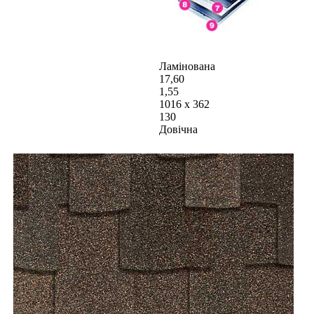
Ламінована
17,60
1,55
1016 х 362
130
Довічна