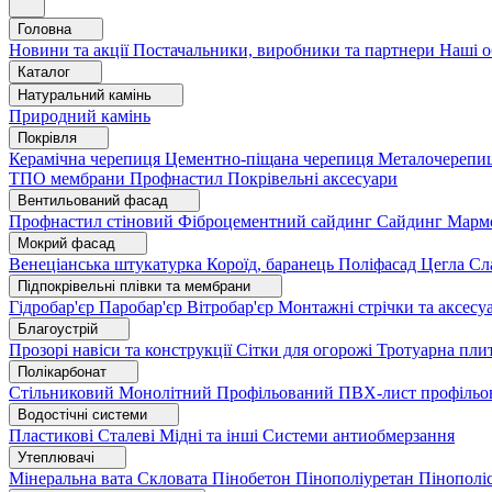
Головна
Новини та акції
Постачальники, виробники та партнери
Наші о
Каталог
Натуральний камінь
Природний камінь
Покрівля
Керамічна черепиця
Цементно-піщана черепиця
Металочерепи
ТПО мембрани
Профнастил
Покрівельні аксесуари
Вентильований фасад
Профнастил стіновий
Фіброцементний сайдинг
Сайдинг
Марм
Мокрий фасад
Венеціанська штукатурка
Короїд, баранець
Поліфасад
Цегла
Сл
Підпокрівельні плівки та мембрани
Гідробар'єр
Паробар'єр
Вітробар'єр
Монтажні стрічки та аксес
Благоустрій
Прозорі навіси та конструкції
Сітки для огорожі
Тротуарна пли
Полікарбонат
Стільниковий
Монолітний
Профільований
ПВХ-лист профільо
Водостічні системи
Пластикові
Сталеві
Мідні та інші
Системи антиобмерзання
Утеплювачі
Мінеральна вата
Скловата
Пінобетон
Пінополіуретан
Пінополі