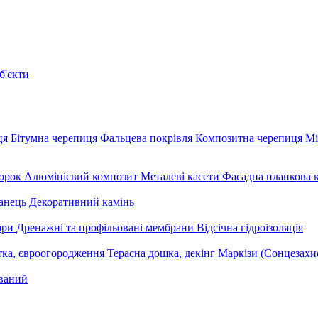
б'єкти
ця
Бітумна черепиця
Фальцева покрівля
Композитна черепиця
Мі
орок
Алюмінієвий композит
Металеві касети
Фасадна планкова 
анець
Декоративний камінь
уари
Дренажні та профільовані мембрани
Відсічна гідроізоляція
тка, євроогородження
Терасна дошка, декінг
Маркізи (Сонцезахи
ваний