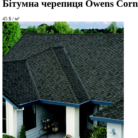
Бітумна черепиця Owens C
45
$ / м²