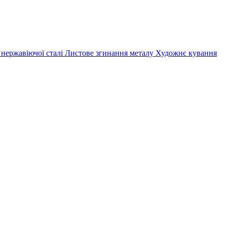
 нержавіючої сталі
Листове згинання металу
Художнє кування