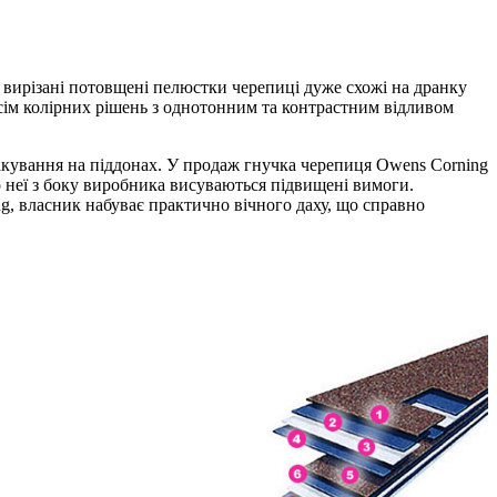
о вирізані потовщені пелюстки черепиці дуже схожі на дранку
сім колірних рішень з однотонним та контрастним відливом
акування на піддонах. У продаж гнучка черепиця Owens Corning
 неї з боку виробника висуваються підвищені вимоги.
ng, власник набуває практично вічного даху, що справно