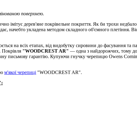
інованою поверхнею.
ично імітує дерев'яне покрівельне покриття. Як би трохи недбал
дає, начебто укладена методом складного об'ємного плетіння. Ві
ється на всіх етапах, від видобутку сировини до фасування та п
. Покрівля
"WOODCREST AR"
— одна з найдорожчих, тому до
довічну письмову гарантію. Купуючи гнучку черепицю Owens Corni
ію
м'якої черепиці
"WOODCREST AR".
":