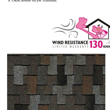
Окислений бітум Trumbull.