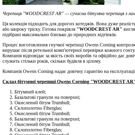
Черепиця "WOODCREST AR" — сучасна бітумна черепиця з лам
Ця колекція підходить для дорогих котеджів. Вона дуже реаліст
або широку тріску. Готова покрівля
"WOODCREST AR"
вигля
підібрані максимально близько до природних відтінків.
Процес виготовлення гнучкої черепиці Owens Corning контролю
вирушає після ретельної комп'ютерної перевірки кожного гонту
Компанія відповідає за якість своїх виробів та офіційно дає 
служить стільки років, скільки будівля в цілому.
Компанія Owens Corning надає довічну гарантію на експлуатац
Склад бітумної черепиці Owens Corning "WOODCREST AR
Бітумний клей;
Базальтові гранули на поверхні;
Окислений бітум Trumbull;
Склополотно Fiberglas;
Окислений бітум Trumbull;
Базальтові гранули на поверхні;
Окислений бітум Trumbull;
Склополотно Fiberglas;