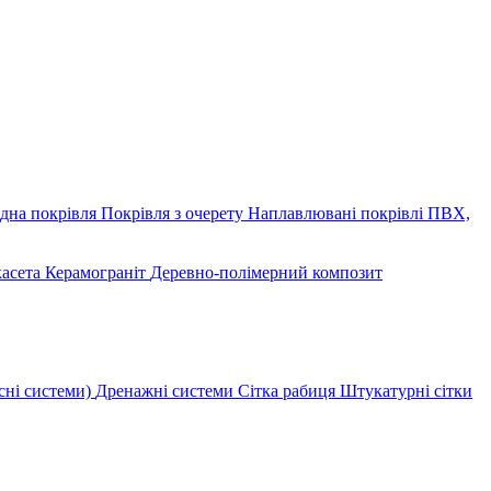
дна покрівля
Покрівля з очерету
Наплавлювані покрівлі
ПВХ,
касета
Керамограніт
Деревно-полімерний композит
сні системи)
Дренажні системи
Сітка рабиця
Штукатурні сітки