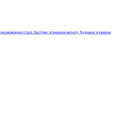
 нержавіючої сталі
Листове згинання металу
Художнє кування