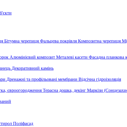
б'єкти
ця
Бітумна черепиця
Фальцева покрівля
Композитна черепиця
Мі
орок
Алюмінієвий композит
Металеві касети
Фасадна планкова 
анець
Декоративний камінь
уари
Дренажні та профільовані мембрани
Відсічна гідроізоляція
тка, євроогородження
Терасна дошка, декінг
Маркізи (Сонцезахи
ваний
стирол
Поліфасад