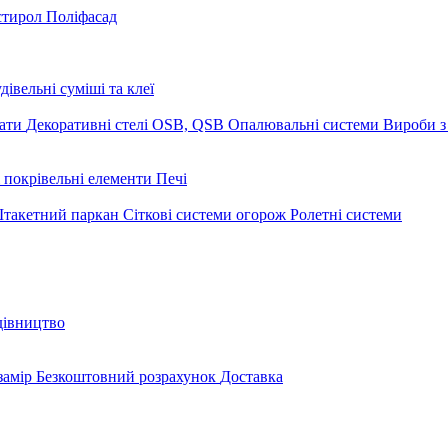
стирол
Поліфасад
дівельні суміші та клеї
мати
Декоративні стелі
OSB, QSB
Опалювальні системи
Вироби з
 покрівельні елементи
Печі
такетний паркан
Сіткові системи огорож
Ролетні системи
дівництво
замір
Безкоштовний розрахунок
Доставка