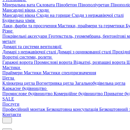
Мінеральна вата
Скловата
Пінобетон
Пінополіуретан
Пінополі
Мансардні вікна, сходи
Мансардні вікна
Сходи на горище
Сходи з нержавіючої сталі
Будівельна хімія
Лаки, фарби та просочення
Мастики, праймери та герметики
Бу
Різне
Покрівельні аксесуари
Геотекстиль, геомембрана, бентонітові 
металу
Димарі та системи вентиляції
Димарі з нержавіючої сталі
Димарі з оцинкованої сталі
Прохідні
Воротні системи, ролети
Гаражні ворота
Промислові ворота
Відкатні, розпашні ворота
Ш
Мастики
Праймери
Мастики
Мастики спецпризначення
Цегла
Клінкерна цегла
Вогнетривка цегла
Загальнобудівельна цегла
Каркасне будівництво
Промислове будівництво
Комерційне будівництво
Приватне бу
SALE
Послуги
Професійний монтаж
Безкоштовна консультація
Безкоштовний 
Контакти