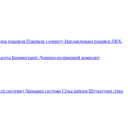
дна покрівля
Покрівля з очерету
Наплавлювані покрівлі
ПВХ,
касета
Керамограніт
Деревно-полімерний композит
сні системи)
Дренажні системи
Сітка рабиця
Штукатурні сітки