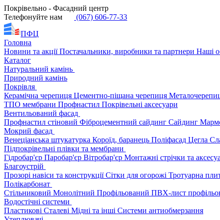
Покрівельно - Фасадний центр
Телефонуйте нам
(067) 606-77-33
ПФЦ
Головна
Новини та акції
Постачальники, виробники та партнери
Наші о
Каталог
Натуральний камінь
Природний камінь
Покрівля
Керамічна черепиця
Цементно-піщана черепиця
Металочерепи
ТПО мембрани
Профнастил
Покрівельні аксесуари
Вентильований фасад
Профнастил стіновий
Фіброцементний сайдинг
Сайдинг
Марм
Мокрий фасад
Венеціанська штукатурка
Короїд, баранець
Поліфасад
Цегла
Сл
Підпокрівельні плівки та мембрани
Гідробар'єр
Паробар'єр
Вітробар'єр
Монтажні стрічки та аксес
Благоустрій
Прозорі навіси та конструкції
Сітки для огорожі
Тротуарна пли
Полікарбонат
Стільниковий
Монолітний
Профільований
ПВХ-лист профільо
Водостічні системи
Пластикові
Сталеві
Мідні та інші
Системи антиобмерзання
Утеплювачі