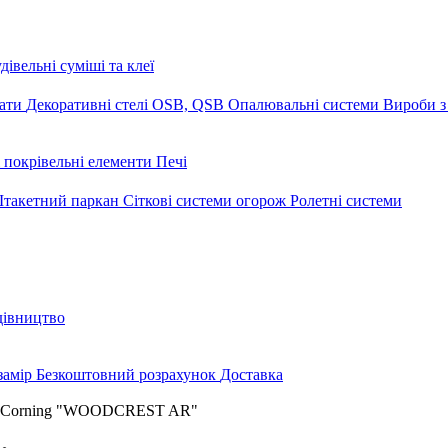
дівельні суміші та клеї
мати
Декоративні стелі
OSB, QSB
Опалювальні системи
Вироби з
 покрівельні елементи
Печі
такетний паркан
Сіткові системи огорож
Ролетні системи
дівництво
замір
Безкоштовний розрахунок
Доставка
s Corning "WOODCREST AR"