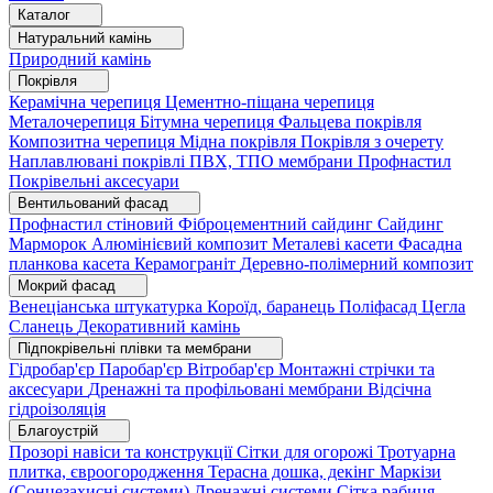
Каталог
Натуральний камінь
Природний камінь
Покрівля
Керамічна черепиця
Цементно-піщана черепиця
Металочерепиця
Бітумна черепиця
Фальцева покрівля
Композитна черепиця
Мідна покрівля
Покрівля з очерету
Наплавлювані покрівлі
ПВХ, ТПО мембрани
Профнастил
Покрівельні аксесуари
Вентильований фасад
Профнастил стіновий
Фіброцементний сайдинг
Сайдинг
Марморок
Алюмінієвий композит
Металеві касети
Фасадна
планкова касета
Керамограніт
Деревно-полімерний композит
Мокрий фасад
Венеціанська штукатурка
Короїд, баранець
Поліфасад
Цегла
Сланець
Декоративний камінь
Підпокрівельні плівки та мембрани
Гідробар'єр
Паробар'єр
Вітробар'єр
Монтажні стрічки та
аксесуари
Дренажні та профільовані мембрани
Відсічна
гідроізоляція
Благоустрій
Прозорі навіси та конструкції
Сітки для огорожі
Тротуарна
плитка, євроогородження
Терасна дошка, декінг
Маркізи
(Сонцезахисні системи)
Дренажні системи
Сітка рабиця