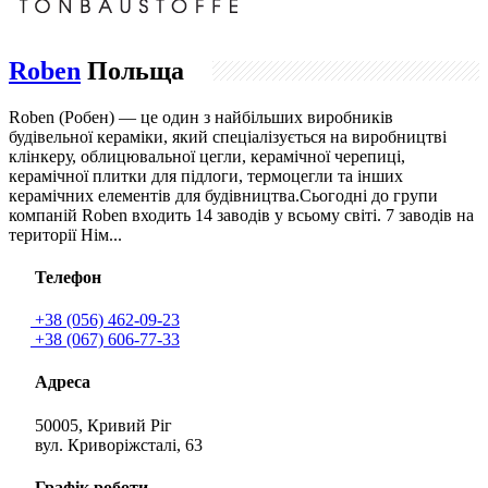
Roben
Польща
Roben (Робен) — це один з найбільших виробників
будівельної кераміки, який спеціалізується на виробництві
клінкеру, облицювальної цегли, керамічної черепиці,
керамічної плитки для підлоги, термоцегли та інших
керамічних елементів для будівництва.Сьогодні до групи
компаній Roben входить 14 заводів у всьому світі. 7 заводів на
території Нім...
Телефон
+38 (056) 462-09-23
+38 (067) 606-77-33
Адреса
50005, Кривий Ріг
вул. Криворіжсталі, 63
Графік роботи