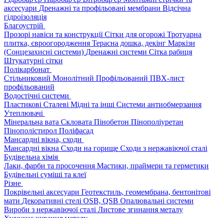
аксесуари
Дренажні та профільовані мембрани
Відсічна
гідроізоляція
Благоустрій
Прозорі навіси та конструкції
Сітки для огорожі
Тротуарна
плитка, євроогородження
Терасна дошка, декінг
Маркізи
(Сонцезахисні системи)
Дренажні системи
Сітка рабиця
Штукатурні сітки
Полікарбонат
Стільниковий
Монолітний
Профільований
ПВХ-лист
профільований
Водостічні системи
Пластикові
Сталеві
Мідні та інші
Системи антиобмерзання
Утеплювачі
Мінеральна вата
Скловата
Пінобетон
Пінополіуретан
Пінополістирол
Поліфасад
Мансардні вікна, сходи
Мансардні вікна
Сходи на горище
Сходи з нержавіючої сталі
Будівельна хімія
Лаки, фарби та просочення
Мастики, праймери та герметики
Будівельні суміші та клеї
Різне
Покрівельні аксесуари
Геотекстиль, геомембрана, бентонітові
мати
Декоративні стелі
OSB, QSB
Опалювальні системи
Вироби з нержавіючої сталі
Листове згинання металу