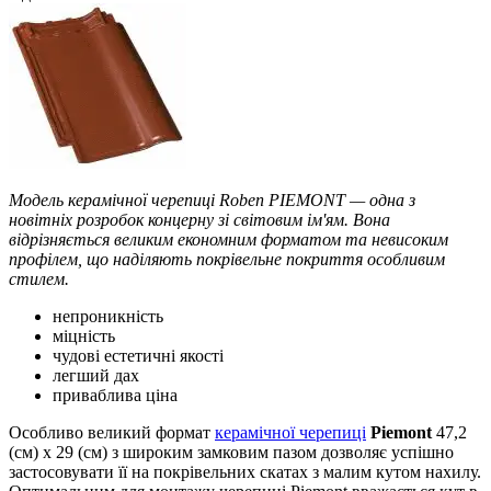
Модель керамічної черепиці Roben PIEMONT — одна з
новітніх розробок концерну зі світовим ім'ям. Вона
відрізняється великим економним форматом та невисоким
профілем, що наділяють покрівельне покриття особливим
стилем.
непроникність
міцність
чудові естетичні якості
легший дах
приваблива ціна
Особливо великий формат
керамічної черепиці
Piemont
47,2
(см) х 29 (см) з широким замковим пазом дозволяє успішно
застосовувати її на покрівельних скатах з малим кутом нахилу.