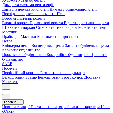
Художнє кування металу
Димарі та системи вентиляції
Димарі з нержавіючої сталі
Димарі з оцинкованої сталі
Прохідні покрівельні елементи
Печі
Воротні системи, ролети
Гаражні ворота
Промислові ворота
Відкатні, розпашні ворота
Штакетний паркан
Сіткові системи огорож
Ролетні системи
Мастики
Праймери
Мастики
Мастики спецпризначення
Цегла
Клінкерна цегла
Вогнетривка цегла
Загальнобудівельна цегла
Каркасне будівництво
Промислове будівництво
Комерційне будівництво
Приватне
будівництво
SALE
Послуги
Професійний монтаж
Безкоштовна консультація
Безкоштовний замір
Безкоштовний розрахунок
Доставка
Контакти
Головна
Новини та акції
Постачальники, виробники та партнери
Наші
об'єкти