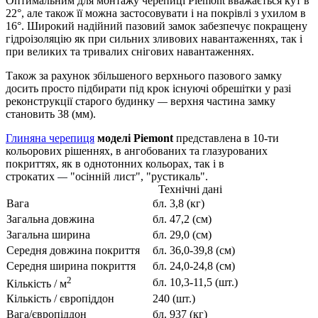
Оптимальним для монтажу черепиці Piemont вважається кут в
22°, але також її можна застосовувати і на покрівлі з ухилом в
16°. Широкий надійний пазовий замок забезпечує покращену
гідроізоляцію як при сильних зливових навантаженнях, так і
при великих та тривалих снігових навантаженнях.
Також за рахунок збільшеного верхнього пазового замку
досить просто підбирати під крок існуючі обрешітки у разі
реконструкції старого будинку
верхня частина замку
—
становить 38 (мм).
Глиняна черепиця
моделі Piemont
представлена ​​в 10-ти
кольорових рішеннях, в ангобованих та глазурованих
покриттях, як в однотонних кольорах, так і в
строкатих
"осінній лист", "рустикаль".
—
Технічні дані
Вага
бл. 3,8 (кг)
Загальна довжина
бл. 47,2 (cм)
Загальна ширина
бл. 29,0 (cм)
Середня довжина покриття
бл. 36,0-39,8 (cм)
Середня ширина покриття
бл. 24,0-24,8 (cм)
2
бл. 10,3-11,5 (шт.)
Кількість / м
Кількість / європіддон
240 (шт.)
Вага/європіддон
бл. 937 (кг)