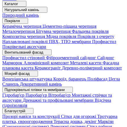
Каталог
Натуральний камінь
Природний камінь
Покрівля
Керамічна черепиця
Цементно-піщана черепиця
Металочерепиця
Бітумна черепиця
Фальцева покрівля
Композитна черепиця
Мідна покрівля
Покрівля з очерету
Наплавлювані покрівлі
ПВХ, ТПО мембрани
Профнастил
Покрівельні аксесуари
Вентильований фасад
Профнастил стіновий
Фіброцементний сайдинг
Сайдинг
Марморок
Алюмінієвий композит
Металеві касети
Фасадна
планкова касета
Керамограніт
Деревно-полімерний композит
Мокрий фасад
Венеціанська штукатурка
Короїд, баранець
Поліфасад
Цегла
Сланець
Декоративний камінь
Підпокрівельні плівки та мембрани
Гідробар'єр
Паробар'єр
Вітробар'єр
Монтажні стрічки та
аксесуари
Дренажні та профільовані мембрани
Відсічна
гідроізоляція
Благоустрій
Прозорі навіси та конструкції
Сітки для огорожі
Тротуарна
плитка, євроогородження
Терасна дошка, декінг
Маркізи
(Сонцезахисні системи)
Дренажні системи
Сітка рабиця