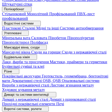
Штукатурні сітки
Полікарбонат
Стільниковий
Монолітний
Профільований
ПВХ-лист
профільований
Водостічні системи
Пластикові
Сталеві
Мідні та інші
Системи антиобмерзання
Утеплювачі
Мінеральна вата
Скловата
Пінобетон
Пінополіуретан
Пінополістирол
Поліфасад
Мансардні вікна, сходи
Мансардні вікна
Сходи на горище
Сходи з нержавіючої сталі
Будівельна хімія
Лаки, фарби та просочення
Мастики, праймери та герметики
Будівельні суміші та клеї
Різне
Покрівельні аксесуари
Геотекстиль, геомембрана, бентонітові
мати
Декоративні стелі
OSB, QSB
Опалювальні системи
Вироби з нержавіючої сталі
Листове згинання металу
Художнє кування металу
Димарі та системи вентиляції
Димарі з нержавіючої сталі
Димарі з оцинкованої сталі
Прохідні покрівельні елементи
Печі
Воротні системи, ролети