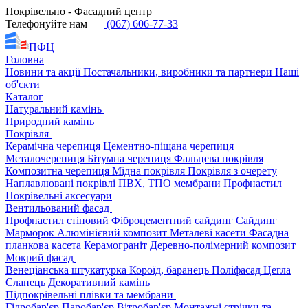
Покрівельно - Фасадний центр
Телефонуйте нам
(067) 606-77-33
ПФЦ
Головна
Новини та акції
Постачальники, виробники та партнери
Наші
об'єкти
Каталог
Натуральний камінь
Природний камінь
Покрівля
Керамічна черепиця
Цементно-піщана черепиця
Металочерепиця
Бітумна черепиця
Фальцева покрівля
Композитна черепиця
Мідна покрівля
Покрівля з очерету
Наплавлювані покрівлі
ПВХ, ТПО мембрани
Профнастил
Покрівельні аксесуари
Вентильований фасад
Профнастил стіновий
Фіброцементний сайдинг
Сайдинг
Марморок
Алюмінієвий композит
Металеві касети
Фасадна
планкова касета
Керамограніт
Деревно-полімерний композит
Мокрий фасад
Венеціанська штукатурка
Короїд, баранець
Поліфасад
Цегла
Сланець
Декоративний камінь
Підпокрівельні плівки та мембрани
Гідробар'єр
Паробар'єр
Вітробар'єр
Монтажні стрічки та