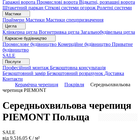
Гаражні ворота
Промислові ворота
Відкатні, розпашні ворота
Штакетний паркан
Сіткові системи огорож
Ролетні системи
Мастики
Праймери
Мастики
Мастики спецпризначення
Цегла
Клінкерна цегла
Вогнетривка цегла
Загальнобудівельна цегла
Каркасне будівництво
Промислове будівництво
Комерційне будівництво
Приватне
будівництво
SALE
Послуги
Професійний монтаж
Безкоштовна консультація
Безкоштовний замір
Безкоштовний розрахунок
Доставка
Контакти
Керамічна черепиця
Покрівля
Середньохвильова
черепиця PIEMONT
Середньохвильова черепиця
PIEMONT
Польща
SALE
від
9.5
16.05
€ / м²