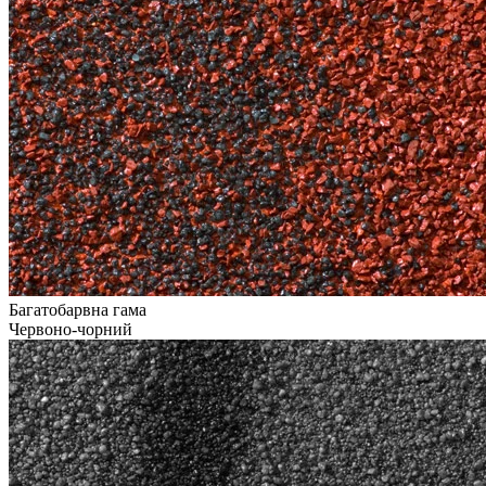
Багатобарвна гама
Червоно-чорний