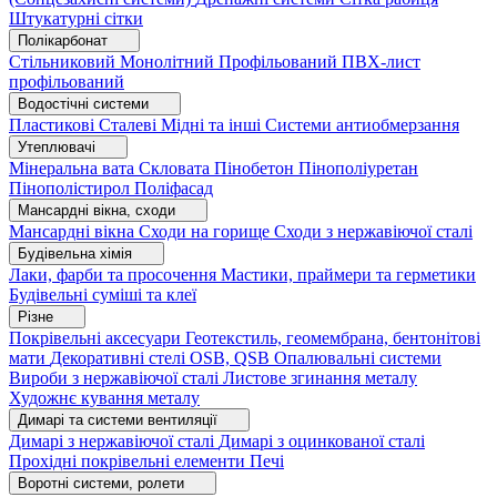
Штукатурні сітки
Полікарбонат
Стільниковий
Монолітний
Профільований
ПВХ-лист
профільований
Водостічні системи
Пластикові
Сталеві
Мідні та інші
Системи антиобмерзання
Утеплювачі
Мінеральна вата
Скловата
Пінобетон
Пінополіуретан
Пінополістирол
Поліфасад
Мансардні вікна, сходи
Мансардні вікна
Сходи на горище
Сходи з нержавіючої сталі
Будівельна хімія
Лаки, фарби та просочення
Мастики, праймери та герметики
Будівельні суміші та клеї
Різне
Покрівельні аксесуари
Геотекстиль, геомембрана, бентонітові
мати
Декоративні стелі
OSB, QSB
Опалювальні системи
Вироби з нержавіючої сталі
Листове згинання металу
Художнє кування металу
Димарі та системи вентиляції
Димарі з нержавіючої сталі
Димарі з оцинкованої сталі
Прохідні покрівельні елементи
Печі
Воротні системи, ролети