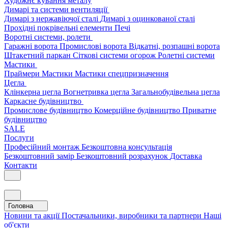
Художнє кування металу
Димарі та системи вентиляції
Димарі з нержавіючої сталі
Димарі з оцинкованої сталі
Прохідні покрівельні елементи
Печі
Воротні системи, ролети
Гаражні ворота
Промислові ворота
Відкатні, розпашні ворота
Штакетний паркан
Сіткові системи огорож
Ролетні системи
Мастики
Праймери
Мастики
Мастики спецпризначення
Цегла
Клінкерна цегла
Вогнетривка цегла
Загальнобудівельна цегла
Каркасне будівництво
Промислове будівництво
Комерційне будівництво
Приватне
будівництво
SALE
Послуги
Професійний монтаж
Безкоштовна консультація
Безкоштовний замір
Безкоштовний розрахунок
Доставка
Контакти
Головна
Новини та акції
Постачальники, виробники та партнери
Наші
об'єкти