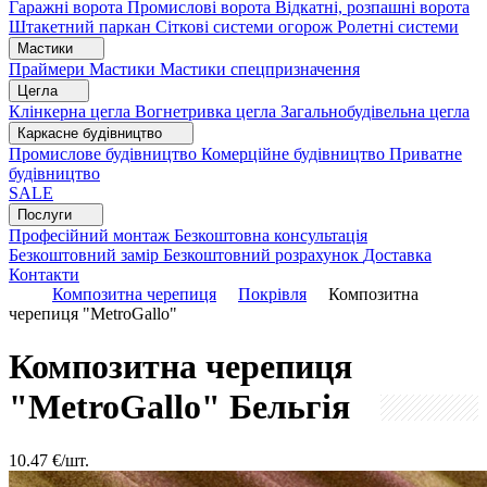
Гаражні ворота
Промислові ворота
Відкатні, розпашні ворота
Штакетний паркан
Сіткові системи огорож
Ролетні системи
Мастики
Праймери
Мастики
Мастики спецпризначення
Цегла
Клінкерна цегла
Вогнетривка цегла
Загальнобудівельна цегла
Каркасне будівництво
Промислове будівництво
Комерційне будівництво
Приватне
будівництво
SALE
Послуги
Професійний монтаж
Безкоштовна консультація
Безкоштовний замір
Безкоштовний розрахунок
Доставка
Контакти
Композитна черепиця
Покрівля
Композитна
черепиця "MetroGallo"
Композитна черепиця
"MetroGallo"
Бельгія
10.47
€/шт.