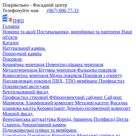
Покрівельно - Фасадний центр
Телефонуйте нам
(067) 606-77-33
ПФЦ
Головна
Новини та акції
Постачальники, виробники та партнери
Наші
об'єкти
Каталог
Натуральний камінь
Природний камінь
Покрівля
Керамічна черепиця
Цементно-піщана черепиця
Металочерепиця
Бітумна черепиця
Фальцева покрівля
Композитна черепиця
Мідна покрівля
Покрівля з очерету
Наплавлювані покрівлі
ПВХ, ТПО мембрани
Профнастил
Покрівельні аксесуари
Вентильований фасад
Профнастил стіновий
Фіброцементний сайдинг
Сайдинг
Марморок
Алюмінієвий композит
Металеві касети
Фасадна
планкова касета
Керамограніт
Деревно-полімерний композит
Мокрий фасад
Венеціанська штукатурка
Короїд, баранець
Поліфасад
Цегла
Сланець
Декоративний камінь
Підпокрівельні плівки та мембрани
Гідробар'єр
Паробар'єр
Вітробар'єр
Монтажні стрічки та