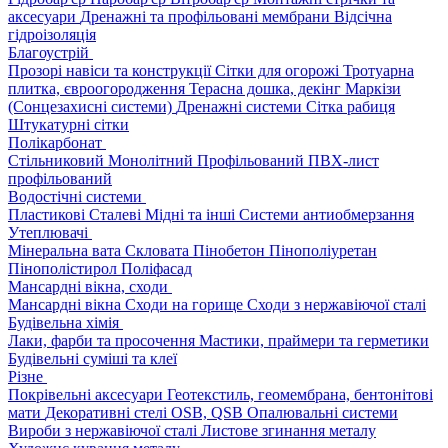
аксесуари
Дренажні та профільовані мембрани
Відсічна
гідроізоляція
Благоустрій
Прозорі навіси та конструкції
Сітки для огорожі
Тротуарна
плитка, євроогородження
Терасна дошка, декінг
Маркізи
(Сонцезахисні системи)
Дренажні системи
Сітка рабиця
Штукатурні сітки
Полікарбонат
Стільниковий
Монолітний
Профільований
ПВХ-лист
профільований
Водостічні системи
Пластикові
Сталеві
Мідні та інші
Системи антиобмерзання
Утеплювачі
Мінеральна вата
Скловата
Пінобетон
Пінополіуретан
Пінополістирол
Поліфасад
Мансардні вікна, сходи
Мансардні вікна
Сходи на горище
Сходи з нержавіючої сталі
Будівельна хімія
Лаки, фарби та просочення
Мастики, праймери та герметики
Будівельні суміші та клеї
Різне
Покрівельні аксесуари
Геотекстиль, геомембрана, бентонітові
мати
Декоративні стелі
OSB, QSB
Опалювальні системи
Вироби з нержавіючої сталі
Листове згинання металу