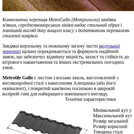
Композитна черепиця MetroGallo (Метрогалло) завдяки
м'яким, середземноморським лініям надає стильний образ і
зовнішній вигляд даху вищого класу з додатковими перевагами
сталевої покрівлі.
Завдяки верхньому та нижньому загину листи
модульної
черепиці
щільно перекриваються та формують надійний
замок, що забезпечує відмінну міцність, захист та стійкість до
вітрового навантаження та інших екстремальних погодних
умов.
Metrotile Gallo
є листом з восьми хвиль, виготовлений з
високопробної сталі з нанесенням Алюцинка (або його
еквівалент), і покритий кам'яною посипкою в широкій
колірній гамі для найкращого зовнішнього вигляду.
Технічні характеристики
Мінімальний кут у
Максимальний кут 
Розмір загальний
Розмір корисний
Товщина сталі