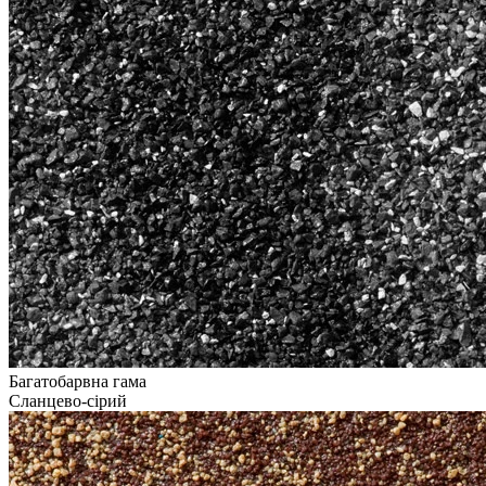
Багатобарвна гама
Сланцево-сірий