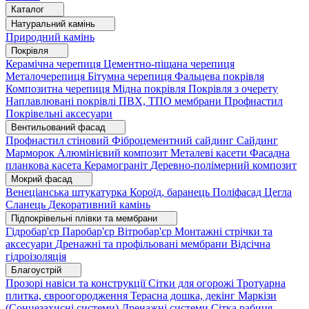
Каталог
Натуральний камінь
Природний камінь
Покрівля
Керамічна черепиця
Цементно-піщана черепиця
Металочерепиця
Бітумна черепиця
Фальцева покрівля
Композитна черепиця
Мідна покрівля
Покрівля з очерету
Наплавлювані покрівлі
ПВХ, ТПО мембрани
Профнастил
Покрівельні аксесуари
Вентильований фасад
Профнастил стіновий
Фіброцементний сайдинг
Сайдинг
Марморок
Алюмінієвий композит
Металеві касети
Фасадна
планкова касета
Керамограніт
Деревно-полімерний композит
Мокрий фасад
Венеціанська штукатурка
Короїд, баранець
Поліфасад
Цегла
Сланець
Декоративний камінь
Підпокрівельні плівки та мембрани
Гідробар'єр
Паробар'єр
Вітробар'єр
Монтажні стрічки та
аксесуари
Дренажні та профільовані мембрани
Відсічна
гідроізоляція
Благоустрій
Прозорі навіси та конструкції
Сітки для огорожі
Тротуарна
плитка, євроогородження
Терасна дошка, декінг
Маркізи
(Сонцезахисні системи)
Дренажні системи
Сітка рабиця