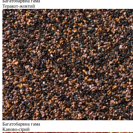
Багатобарвна гама
Теракот-жовтий
Багатобарвна гама
Кавово-сірий