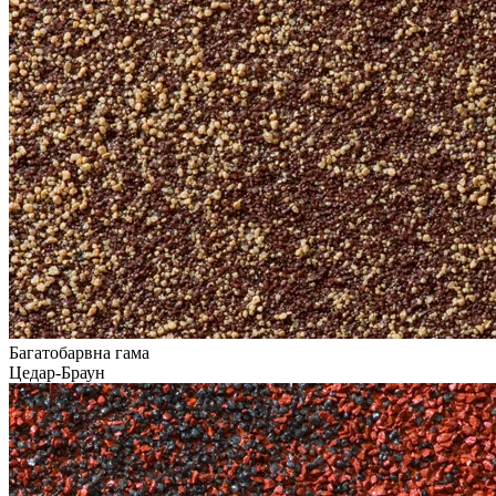
Багатобарвна гама
Цедар-Браун