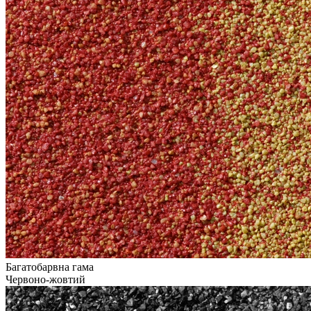
Багатобарвна гама
Червоно-жовтий