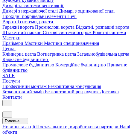
Художнє кування металу
Димарі та системи вентиляції
Димарі з нержавіючої сталі
Димарі з оцинкованої сталі
Прохідні покрівельні елементи
Печі
Воротні системи, ролети
Гаражні ворота
Промислові ворота
Відкатні, розпашні ворота
Штакетний паркан
Сіткові системи огорож
Ролетні системи
Мастики
Праймери
Мастики
Мастики спецпризначення
Цегла
Клінкерна цегла
Вогнетривка цегла
Загальнобудівельна цегла
Каркасне будівництво
Промислове будівництво
Комерційне будівництво
Приватне
будівництво
SALE
Послуги
Професійний монтаж
Безкоштовна консультація
Безкоштовний замір
Безкоштовний розрахунок
Доставка
Контакти
Головна
Новини та акції
Постачальники, виробники та партнери
Наші
об'єкти