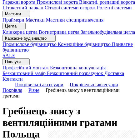
Гаражні ворота
Промислові ворота
Відкатні, розпашні ворота
Штакетний паркан
Сіткові системи огорож
Ролетні системи
Мастики
Праймери
Мастики
Мастики спецпризначення
Цегла
Клінкерна цегла
Вогнетривка цегла
Загальнобудівельна цегла
Каркасне будівництво
Промислове будівництво
Комерційне будівництво
Приватне
будівництво
SALE
Послуги
Професійний монтаж
Безкоштовна консультація
Безкоштовний замір
Безкоштовний розрахунок
Доставка
Контакти
Покрівельні аксесуари
Покрівельні аксесуари
Покрівля
Різне
Гребінець звису з вентиляційними
гратами
Гребінець звису з
вентиляційними гратами
Польща