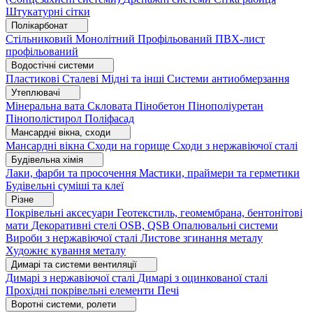
Штукатурні сітки
Полікарбонат
Стільниковий
Монолітний
Профільований
ПВХ-лист
профільований
Водостічні системи
Пластикові
Сталеві
Мідні та інші
Системи антиобмерзання
Утеплювачі
Мінеральна вата
Скловата
Пінобетон
Пінополіуретан
Пінополістирол
Поліфасад
Мансардні вікна, сходи
Мансардні вікна
Сходи на горище
Сходи з нержавіючої сталі
Будівельна хімія
Лаки, фарби та просочення
Мастики, праймери та герметики
Будівельні суміші та клеї
Різне
Покрівельні аксесуари
Геотекстиль, геомембрана, бентонітові
мати
Декоративні стелі
OSB, QSB
Опалювальні системи
Вироби з нержавіючої сталі
Листове згинання металу
Художнє кування металу
Димарі та системи вентиляції
Димарі з нержавіючої сталі
Димарі з оцинкованої сталі
Прохідні покрівельні елементи
Печі
Воротні системи, ролети