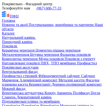
Покрівельно - Фасадний центр
Телефонуйте нам
(067) 606-77-33
ПФЦ
Головна
Новини та акції
Постачальники, виробники та партнери
Наші
об'єкти
Каталог
Натуральний камінь
Природний камінь
Покрівля
Керамічна черепиця
Цементно-піщана черепиця
Металочерепиця
Бітумна черепиця
Фальцева покрівля
Композитна черепиця
Мідна покрівля
Покрівля з очерету
Наплавлювані покрівлі
ПВХ, ТПО мембрани
Профнастил
Покрівельні аксесуари
Вентильований фасад
Профнастил стіновий
Фіброцементний сайдинг
Сайдинг
Марморок
Алюмінієвий композит
Металеві касети
Фасадна
планкова касета
Керамограніт
Деревно-полімерний композит
Мокрий фасад
Венеціанська штукатурка
Короїд, баранець
Поліфасад
Цегла
Сланець
Декоративний камінь
Підпокрівельні плівки та мембрани
Гідробар'єр
Паробар'єр
Вітробар'єр
Монтажні стрічки та