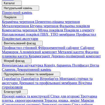
Каталог
Натуральний камінь
Природний камінь
Покрівля
Керамічна черепиця
Цементно-піщана черепиця
Металочерепиця
Бітумна черепиця
Фальцева покрівля
Композитна черепиця
Мідна покрівля
Покрівля з очерету
Наплавлювані покрівлі
ПВХ, ТПО мембрани
Профнастил
Покрівельні аксесуари
Вентильований фасад
Профнастил стіновий
Фіброцементний сайдинг
Сайдинг
Марморок
Алюмінієвий композит
Металеві касети
Фасадна
планкова касета
Керамограніт
Деревно-полімерний композит
Мокрий фасад
Венеціанська штукатурка
Короїд, баранець
Поліфасад
Цегла
Сланець
Декоративний камінь
Підпокрівельні плівки та мембрани
Гідробар'єр
Паробар'єр
Вітробар'єр
Монтажні стрічки та
аксесуари
Дренажні та профільовані мембрани
Відсічна
гідроізоляція
Благоустрій
Прозорі навіси та конструкції
Сітки для огорожі
Тротуарна
плитка, євроогородження
Терасна дошка, декінг
Маркізи
(Сонцезахисні системи)
Дренажні системи
Сітка рабиця