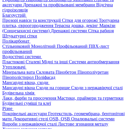
аксесуари
Дренажні та профільовані мембрани
Відсічна
гідроізоляція
Благоустрій
Прозорі навіси та конструкції
Сітки для огорожі
Тротуарна
плитка, євроогородження
Терасна дошка, декінг
Маркізи
(Сонцезахисні системи)
Дренажні системи
Сітка рабиця
Штукатурні сітки
Полікарбонат
Стільниковий
Монолітний
Профільований
ПВХ-лист
профільований
Водостічні системи
Пластикові
Сталеві
Мідні та інші
Системи антиобмерзання
Утеплювачі
Мінеральна вата
Скловата
Пінобетон
Пінополіуретан
Пінополістирол
Поліфасад
Мансардні вікна, сходи
Мансардні вікна
Сходи на горище
Сходи з нержавіючої сталі
Будівельна хімія
Лаки, фарби та просочення
Мастики, праймери та герметики
Будівельні суміші та клеї
Різне
Покрівельні аксесуари
Геотекстиль, геомембрана, бентонітові
мати
Декоративні стелі
OSB, QSB
Опалювальні системи
Вироби з нержавіючої сталі
Листове згинання металу