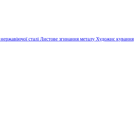
 нержавіючої сталі
Листове згинання металу
Художнє кування