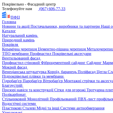
Покрівельно - Фасадний центр
Телефонуйте нам
(067) 606-77-33
ПФЦ
Головна
Новини та акції
Постачальники, виробники та партнери
Наші о
Каталог
Натуральний камінь
Природний камінь
Покрівля
Керамічна черепиця
Цементно-піщана черепиця
Металочерепи
ТПО мембрани
Профнастил
Покрівельні аксесуари
Вентильований фасад
Профнастил стіновий
Фіброцементний сайдинг
Сайдинг
Марм
Мокрий фасад
Венеціанська штукатурка
Короїд, баранець
Поліфасад
Цегла
Сл
Підпокрівельні плівки та мембрани
Гідробар'єр
Паробар'єр
Вітробар'єр
Монтажні стрічки та аксес
Благоустрій
Прозорі навіси та конструкції
Сітки для огорожі
Тротуарна пли
Полікарбонат
Стільниковий
Монолітний
Профільований
ПВХ-лист профільо
Водостічні системи
Пластикові
Сталеві
Мідні та інші
Системи антиобмерзання
Утеплювачі