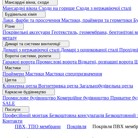
Мансардні вікна, сходи
Мансардні вікна
Сходи на горище
Сходи з нержавіючої сталі
Будівельна хімія
Лаки, фарби та просочення
Мастики, праймери та герметики
Бу
Різне
Покрівельні аксесуари
Геотекстиль, геомембрана, бентонітові 
металу
Димарі та системи вентиляції
Димарі з нержавіючої сталі
Димарі з оцинкованої сталі
Прохідні
Воротні системи, ролети
Гаражні ворота
Промислові ворота
Відкатні, розпашні ворота
Ш
Мастики
Праймери
Мастики
Мастики спецпризначення
Цегла
Клінкерна цегла
Вогнетривка цегла
Загальнобудівельна цегла
Каркасне будівництво
Промислове будівництво
Комерційне будівництво
Приватне бу
SALE
Послуги
Професійний монтаж
Безкоштовна консультація
Безкоштовний 
Контакти
ПВХ, ТПО мембрани
Покрівля
Покрівля ПВХ мембра