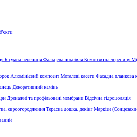
б'єкти
ця
Бітумна черепиця
Фальцева покрівля
Композитна черепиця
Мі
орок
Алюмінієвий композит
Металеві касети
Фасадна планкова 
анець
Декоративний камінь
уари
Дренажні та профільовані мембрани
Відсічна гідроізоляція
тка, євроогородження
Терасна дошка, декінг
Маркізи (Сонцезахи
ваний