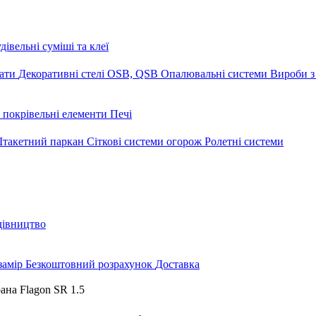
дівельні суміші та клеї
мати
Декоративні стелі
OSB, QSB
Опалювальні системи
Вироби з
 покрівельні елементи
Печі
такетний паркан
Сіткові системи огорож
Ролетні системи
дівництво
замір
Безкоштовний розрахунок
Доставка
на Flagon SR 1.5