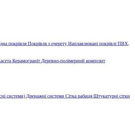
дна покрівля
Покрівля з очерету
Наплавлювані покрівлі
ПВХ,
касета
Керамограніт
Деревно-полімерний композит
сні системи)
Дренажні системи
Сітка рабиця
Штукатурні сітки