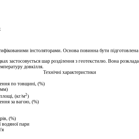
;
тифікованими інстоляторами. Основа повинна бути підготовлена 
ках застосовується шар розділення з геотекстилю. Вона розклада
мпературу довкілля.
Технічні характеристики
ення по товщині, (%)
(мм)
2
лощі, (кг/м
)
ння за вагою, (%)
рів, (%)
ї водяної пари
'я