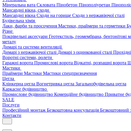
Мінеральна вата
Скловата
Пінобетон
Пінополіуретан
Пінополі
Мансардні вікна, сходи
Мансардні вікна
Сходи на горище
Сходи з нержавіючої сталі
Будівельна хімія
Лаки, фарби та просочення
Мастики, праймери та герметики
Бу
Різне
Покрівельні аксесуари
Геотекстиль, геомембрана, бентонітові 
металу
Димарі та системи вентиляції
Димарі з нержавіючої сталі
Димарі з оцинкованої сталі
Прохідні
Воротні системи, ролети
Гаражні ворота
Промислові ворота
Відкатні, розпашні ворота
Ш
Мастики
Праймери
Мастики
Мастики спецпризначення
Цегла
Клінкерна цегла
Вогнетривка цегла
Загальнобудівельна цегла
Каркасне будівництво
Промислове будівництво
Комерційне будівництво
Приватне бу
SALE
Послуги
Професійний монтаж
Безкоштовна консультація
Безкоштовний 
Контакти