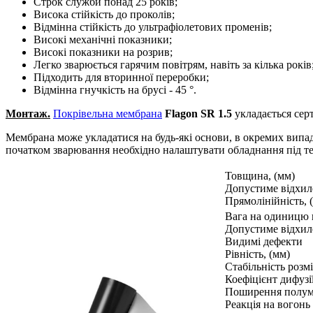
Строк служби понад 25 років;
Висока стійкість до проколів;
Відмінна стійкість до ультрафіолетових променів;
Високі механічні показники;
Високі показники на розрив;
Легко зварюється гарячим повітрям, навіть за кілька років
Підходить для вторинної переробки;
Відмінна гнучкість на брусі - 45 °.
Монтаж.
Покрівельна мембрана
Flagon SR 1.5
укладається сер
Мембрана може укладатися на будь-які основи, в окремих випад
початком зварювання необхідно налаштувати обладнання під те
Товщина, (мм)
Допустиме відхил
Прямолінійність, 
Вага на одиницю п
Допустиме відхиле
Видимі дефекти
Рівність, (мм)
Стабільність розмі
Коефіцієнт дифузі
Поширення полум
Реакція на вогонь