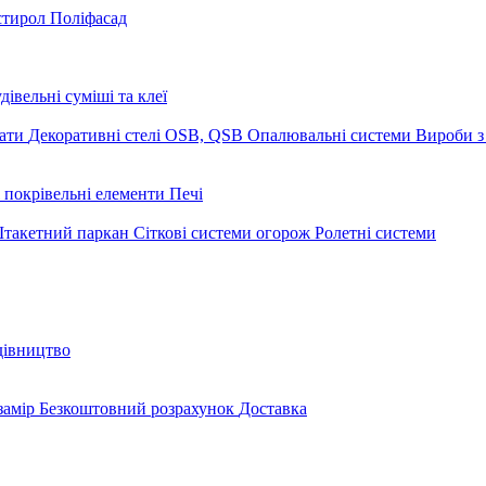
стирол
Поліфасад
дівельні суміші та клеї
мати
Декоративні стелі
OSB, QSB
Опалювальні системи
Вироби з
 покрівельні елементи
Печі
такетний паркан
Сіткові системи огорож
Ролетні системи
дівництво
замір
Безкоштовний розрахунок
Доставка