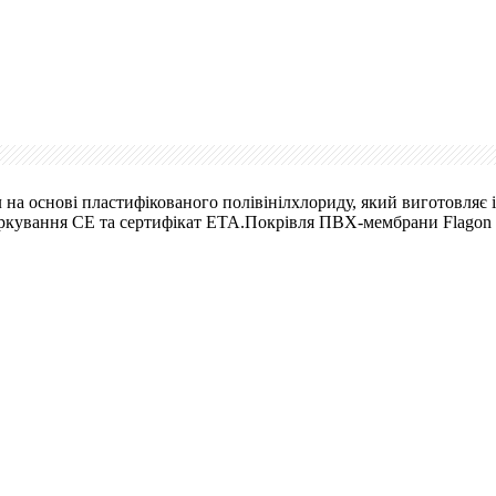
а основі пластифікованого полівінілхлориду, який виготовляє іт
кування CE та сертифікат ETA.Покрівля ПВХ-мембрани Flagon зас