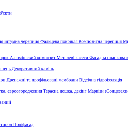
б'єкти
ця
Бітумна черепиця
Фальцева покрівля
Композитна черепиця
Мі
орок
Алюмінієвий композит
Металеві касети
Фасадна планкова 
анець
Декоративний камінь
уари
Дренажні та профільовані мембрани
Відсічна гідроізоляція
тка, євроогородження
Терасна дошка, декінг
Маркізи (Сонцезахи
ваний
стирол
Поліфасад