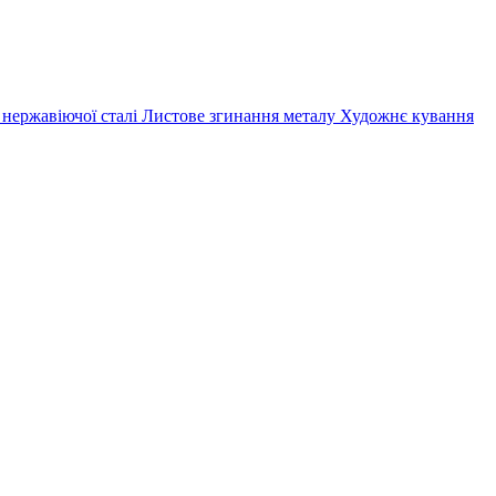
 нержавіючої сталі
Листове згинання металу
Художнє кування