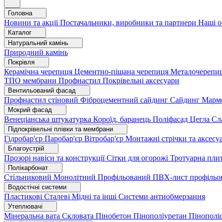
Головна
Новини та акції
Постачальники, виробники та партнери
Наші о
Каталог
Натуральний камінь
Природний камінь
Покрівля
Керамічна черепиця
Цементно-піщана черепиця
Металочерепи
ТПО мембрани
Профнастил
Покрівельні аксесуари
Вентильований фасад
Профнастил стіновий
Фіброцементний сайдинг
Сайдинг
Марм
Мокрий фасад
Венеціанська штукатурка
Короїд, баранець
Поліфасад
Цегла
Сл
Підпокрівельні плівки та мембрани
Гідробар'єр
Паробар'єр
Вітробар'єр
Монтажні стрічки та аксес
Благоустрій
Прозорі навіси та конструкції
Сітки для огорожі
Тротуарна пли
Полікарбонат
Стільниковий
Монолітний
Профільований
ПВХ-лист профільо
Водостічні системи
Пластикові
Сталеві
Мідні та інші
Системи антиобмерзання
Утеплювачі
Мінеральна вата
Скловата
Пінобетон
Пінополіуретан
Пінополі