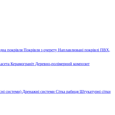
дна покрівля
Покрівля з очерету
Наплавлювані покрівлі
ПВХ,
касета
Керамограніт
Деревно-полімерний композит
сні системи)
Дренажні системи
Сітка рабиця
Штукатурні сітки