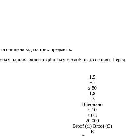
та очищена від гострих предметів.
ється на поверхню та кріпиться механічно до основи. Перед
1,5
±5
≤ 50
1,8
±5
Виконано
≤ 10
≤ 0,5
20 000
Broof (t1) Broof (t3)
Е