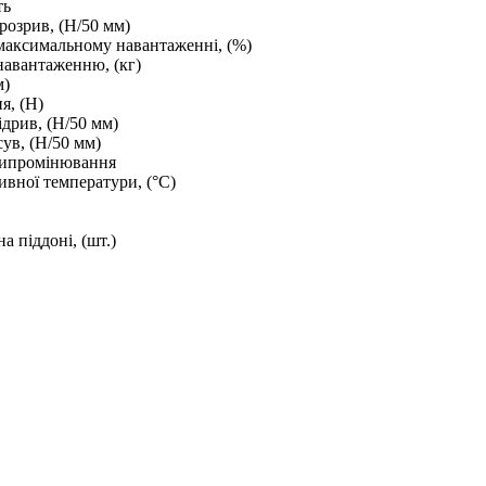
ть
розрив, (Н/50 мм)
аксимальному навантаженні, (%)
навантаженню, (кг)
м)
я, (Н)
ідрив, (Н/50 мм)
сув, (Н/50 мм)
випромінювання
тивної температури, (°С)
на піддоні, (шт.)