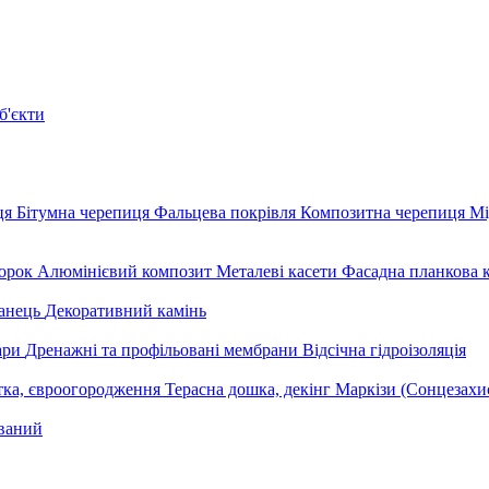
б'єкти
ця
Бітумна черепиця
Фальцева покрівля
Композитна черепиця
Мі
орок
Алюмінієвий композит
Металеві касети
Фасадна планкова 
анець
Декоративний камінь
уари
Дренажні та профільовані мембрани
Відсічна гідроізоляція
тка, євроогородження
Терасна дошка, декінг
Маркізи (Сонцезахи
ваний