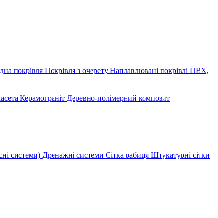
дна покрівля
Покрівля з очерету
Наплавлювані покрівлі
ПВХ,
касета
Керамограніт
Деревно-полімерний композит
сні системи)
Дренажні системи
Сітка рабиця
Штукатурні сітки