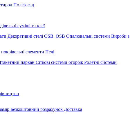
стирол
Поліфасад
дівельні суміші та клеї
мати
Декоративні стелі
OSB, QSB
Опалювальні системи
Вироби з
 покрівельні елементи
Печі
такетний паркан
Сіткові системи огорож
Ролетні системи
дівництво
замір
Безкоштовний розрахунок
Доставка