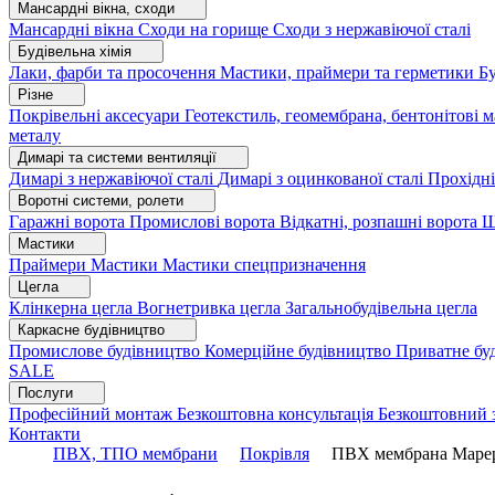
Мансардні вікна, сходи
Мансардні вікна
Сходи на горище
Сходи з нержавіючої сталі
Будівельна хімія
Лаки, фарби та просочення
Мастики, праймери та герметики
Бу
Різне
Покрівельні аксесуари
Геотекстиль, геомембрана, бентонітові 
металу
Димарі та системи вентиляції
Димарі з нержавіючої сталі
Димарі з оцинкованої сталі
Прохідні
Воротні системи, ролети
Гаражні ворота
Промислові ворота
Відкатні, розпашні ворота
Ш
Мастики
Праймери
Мастики
Мастики спецпризначення
Цегла
Клінкерна цегла
Вогнетривка цегла
Загальнобудівельна цегла
Каркасне будівництво
Промислове будівництво
Комерційне будівництво
Приватне бу
SALE
Послуги
Професійний монтаж
Безкоштовна консультація
Безкоштовний 
Контакти
ПВХ, ТПО мембрани
Покрівля
ПВХ мембрана Mape