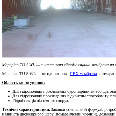
Mapeplan TU S WL — синтетична гідроізоляційна мембрана на 
Mapeplan TU S WL — це одношарова
ПВХ мембрана
з помаранч
Область застосування:
Для гідроізоляції прокладених буропідривним або щитови
Для гідроізоляції прокладених відкритим способом тунелі
Гідроізоляція підземних споруд.
Технічні характеристики.
Завдяки спеціальній формулі, розроб
наявність двоколірного шару (помаранчевий/чорний), дозволяє 