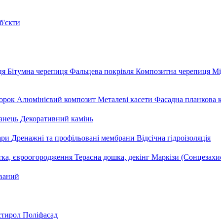
б'єкти
ця
Бітумна черепиця
Фальцева покрівля
Композитна черепиця
Мі
орок
Алюмінієвий композит
Металеві касети
Фасадна планкова 
анець
Декоративний камінь
уари
Дренажні та профільовані мембрани
Відсічна гідроізоляція
тка, євроогородження
Терасна дошка, декінг
Маркізи (Сонцезахи
ваний
стирол
Поліфасад