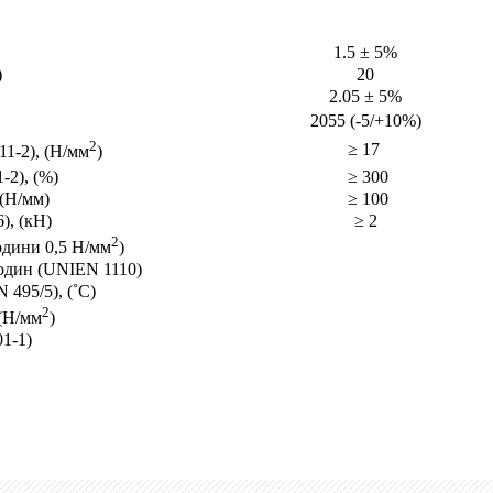
1.5 ± 5%
)
20
2.05 ± 5%
2055 (-5/+10%)
2
≥ 17
11-2), (Н/мм
)
-2), (%)
≥ 300
 (Н/мм)
≥ 100
), (кН)
≥ 2
2
одини 0,5 Н/мм
)
один (
UNI
EN
1110)
N
495/5), (˚
C
)
2
 (Н/мм
)
1-1)