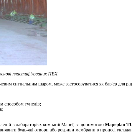
основі пластифікованих ПВХ.
евим сигнальним шаром, може застосовуватися як бар'єр для ріди
м способом тунелів;
в;
леній в лабораторіях компанії Мапеї, за допомогою
Mapeplan T
виявити будь-які отвори або розриви мембрани в процесі укладан