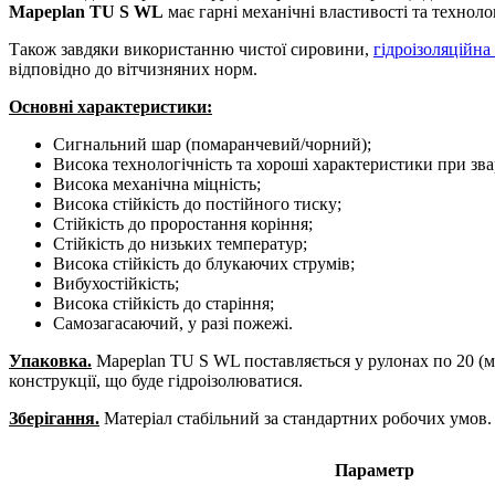
Mapeplan TU S WL
має гарні механічні властивості та техноло
Також завдяки використанню чистої сировини,
гідроізоляційна
відповідно до вітчизняних норм.
Основні характеристики:
Сигнальний шар (помаранчевий/чорний);
Висока технологічність та хороші характеристики при зв
Висока механічна міцність;
Висока стійкість до постійного тиску;
Стійкість до проростання коріння;
Стійкість до низьких температур;
Висока стійкість до блукаючих струмів;
Вибухостійкість;
Висока стійкість до старіння;
Самозагасаючий, у разі пожежі.
Упаковка.
Mapeplan TU S WL поставляється у рулонах по 20 (м
конструкції, що буде гідроізолюватися.
Зберігання.
Матеріал стабільний за стандартних робочих умов. Р
Параметр