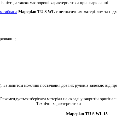
гічність, а також має хороші характеристики при зварюванні.
 мембрана
Mapeplan TU S WL
є нетоксичним матеріалом та підх
арюванні;
). За запитом можливі постачання довгих рулонів залежно від п
екомендується зберігати матеріал на складі у закритій оригіналь
Технічні характеристики
Mapeplan TU S WL 15