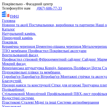
Покрівельно - Фасадний центр
Телефонуйте нам
(067) 606-77-33
ПФЦ
Головна
Новини та акції
Постачальники, виробники та партнери
Наші о
Каталог
Натуральний камінь
Природний камінь
Покрівля
Керамічна черепиця
Цементно-піщана черепиця
Металочерепи
ТПО мембрани
Профнастил
Покрівельні аксесуари
Вентильований фасад
Профнастил стіновий
Фіброцементний сайдинг
Сайдинг
Марм
Мокрий фасад
Венеціанська штукатурка
Короїд, баранець
Поліфасад
Цегла
Сл
Підпокрівельні плівки та мембрани
Гідробар'єр
Паробар'єр
Вітробар'єр
Монтажні стрічки та аксес
Благоустрій
Прозорі навіси та конструкції
Сітки для огорожі
Тротуарна пли
Полікарбонат
Стільниковий
Монолітний
Профільований
ПВХ-лист профільо
Водостічні системи
Пластикові
Сталеві
Мідні та інші
Системи антиобмерзання
Утеплювачі