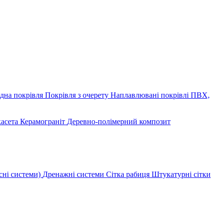
дна покрівля
Покрівля з очерету
Наплавлювані покрівлі
ПВХ,
касета
Керамограніт
Деревно-полімерний композит
сні системи)
Дренажні системи
Сітка рабиця
Штукатурні сітки