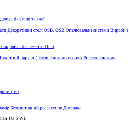
дівельні суміші та клеї
мати
Декоративні стелі
OSB, QSB
Опалювальні системи
Вироби з
 покрівельні елементи
Печі
такетний паркан
Сіткові системи огорож
Ролетні системи
дівництво
замір
Безкоштовний розрахунок
Доставка
plan TU S WL