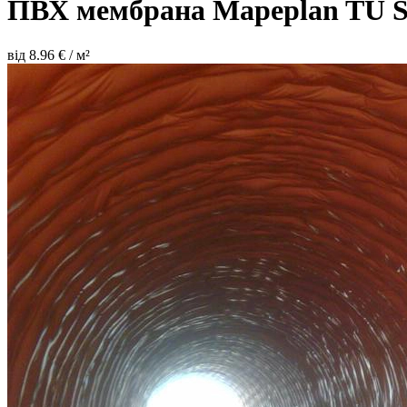
ПВХ мембрана Mapeplan TU 
від
8.96
€ / м²