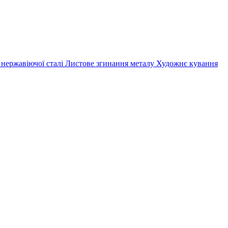
 нержавіючої сталі
Листове згинання металу
Художнє кування