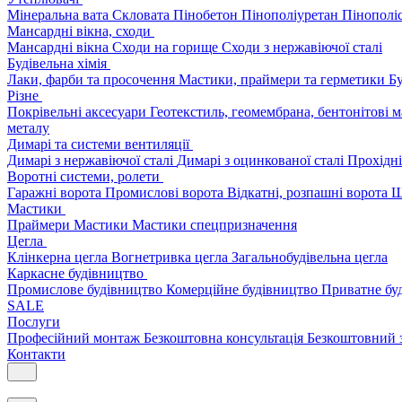
Мінеральна вата
Скловата
Пінобетон
Пінополіуретан
Пінополі
Мансардні вікна, сходи
Мансардні вікна
Сходи на горище
Сходи з нержавіючої сталі
Будівельна хімія
Лаки, фарби та просочення
Мастики, праймери та герметики
Бу
Різне
Покрівельні аксесуари
Геотекстиль, геомембрана, бентонітові 
металу
Димарі та системи вентиляції
Димарі з нержавіючої сталі
Димарі з оцинкованої сталі
Прохідні
Воротні системи, ролети
Гаражні ворота
Промислові ворота
Відкатні, розпашні ворота
Ш
Мастики
Праймери
Мастики
Мастики спецпризначення
Цегла
Клінкерна цегла
Вогнетривка цегла
Загальнобудівельна цегла
Каркасне будівництво
Промислове будівництво
Комерційне будівництво
Приватне бу
SALE
Послуги
Професійний монтаж
Безкоштовна консультація
Безкоштовний 
Контакти