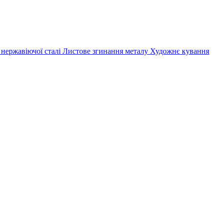
 нержавіючої сталі
Листове згинання металу
Художнє кування