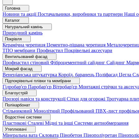
Головна
Новини та акції
Постачальники, виробники та партнери
Наші о
Каталог
Натуральний камінь
Природний камінь
Покрівля
Керамічна черепиця
Цементно-піщана черепиця
Металочерепи
ТПО мембрани
Профнастил
Покрівельні аксесуари
Вентильований фасад
Профнастил стіновий
Фіброцементний сайдинг
Сайдинг
Марм
Мокрий фасад
Венеціанська штукатурка
Короїд, баранець
Поліфасад
Цегла
Сл
Підпокрівельні плівки та мембрани
Гідробар'єр
Паробар'єр
Вітробар'єр
Монтажні стрічки та аксес
Благоустрій
Прозорі навіси та конструкції
Сітки для огорожі
Тротуарна пли
Полікарбонат
Стільниковий
Монолітний
Профільований
ПВХ-лист профільо
Водостічні системи
Пластикові
Сталеві
Мідні та інші
Системи антиобмерзання
Утеплювачі
Мінеральна вата
Скловата
Пінобетон
Пінополіуретан
Пінополі