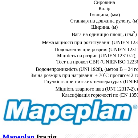
Сировина
Колір
Товщина, (мм)
Стандартна довжина рулону, (м
Ширина, (м)
2
Вага на одиницю площі, (г/м
)
Межа міцності при розтягуванні (
UNI
EN
123
Подовження при розриві (
UNI
EN
12311
Міцність на розрив (
UNI
EN
12310-2),
Тест на прокол
C
BR
(
UNI
EN
ISO
12236
Водонепроникність (
UNI
1928), (метод
B
– 24 г
Зміна розмірів при нагріванні + 70˚С протягом 2 г
Гнучкість при низьких температурах (
UNI
E
Міцність зварного шва (
UNI
12317-2),
Класифікація горючості по (EN 1350
Mapeplan
Італія