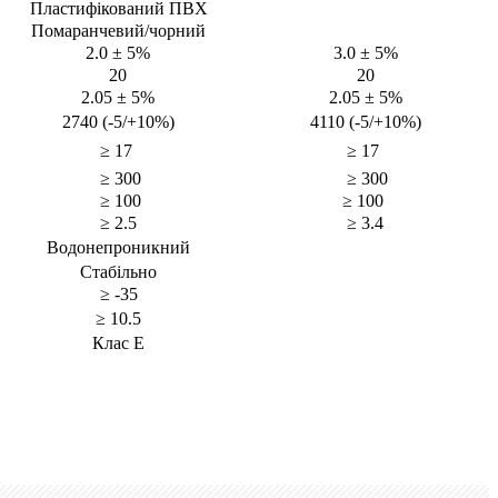
Пластифікований ПВХ
Помаранчевий/чорний
2.0 ± 5%
3.0 ± 5%
20
20
2.05 ± 5%
2.05 ± 5%
2740 (-5/+10%)
4110 (-5/+10%)
≥ 17
≥ 17
≥ 300
≥ 300
≥ 100
≥ 100
≥ 2.5
≥ 3.4
Водонепроникний
Стабільно
≥
-35
≥ 10.5
Клас E