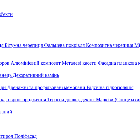
б'єкти
ця
Бітумна черепиця
Фальцева покрівля
Композитна черепиця
Мі
орок
Алюмінієвий композит
Металеві касети
Фасадна планкова 
анець
Декоративний камінь
уари
Дренажні та профільовані мембрани
Відсічна гідроізоляція
тка, євроогородження
Терасна дошка, декінг
Маркізи (Сонцезахи
ваний
стирол
Поліфасад