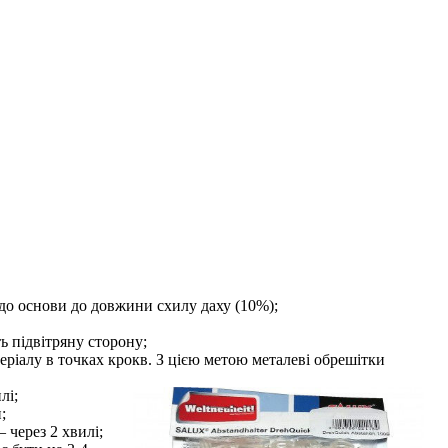
до основи до довжини схилу даху (10%);
ь підвітряну сторону;
еріалу в точках крокв. З цією метою металеві обрешітки
лі;
;
 через 2 хвилі;