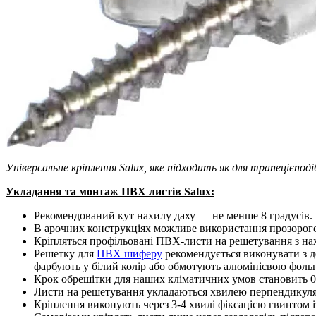
Універсальне кріплення Salux, яке підходить як для трапецієпод
Укладання та монтаж ПВХ листів Salux:
Рекомендований кут нахилу даху — не менше 8 градусів.
В арочних конструкціях можливе використання прозорого 
Кріпляться профільовані ПВХ-листи на решетування з нахл
Решетку для
ПВХ шиферу
рекомендується виконувати з де
фарбують у білий колір або обмотують алюмінієвою фоль
Крок обрешітки для наших кліматичних умов становить 0,5
Листи на решетування укладаються хвилею перпендикуляр
Кріплення виконують через 3-4 хвилі фіксацією гвинтом і