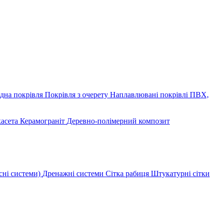
дна покрівля
Покрівля з очерету
Наплавлювані покрівлі
ПВХ,
касета
Керамограніт
Деревно-полімерний композит
сні системи)
Дренажні системи
Сітка рабиця
Штукатурні сітки