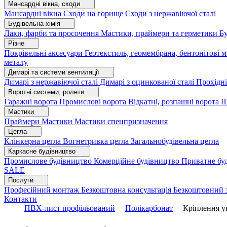
Мансардні вікна, сходи
Мансардні вікна
Сходи на горище
Сходи з нержавіючої сталі
Будівельна хімія
Лаки, фарби та просочення
Мастики, праймери та герметики
Бу
Різне
Покрівельні аксесуари
Геотекстиль, геомембрана, бентонітові 
металу
Димарі та системи вентиляції
Димарі з нержавіючої сталі
Димарі з оцинкованої сталі
Прохідні
Воротні системи, ролети
Гаражні ворота
Промислові ворота
Відкатні, розпашні ворота
Ш
Мастики
Праймери
Мастики
Мастики спецпризначення
Цегла
Клінкерна цегла
Вогнетривка цегла
Загальнобудівельна цегла
Каркасне будівництво
Промислове будівництво
Комерційне будівництво
Приватне бу
SALE
Послуги
Професійний монтаж
Безкоштовна консультація
Безкоштовний 
Контакти
ПВХ-лист профільований
Полікарбонат
Кріплення ун