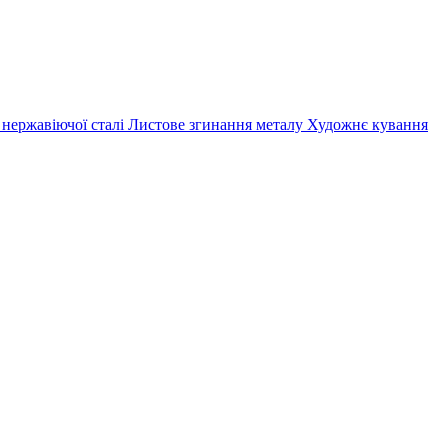
 нержавіючої сталі
Листове згинання металу
Художнє кування