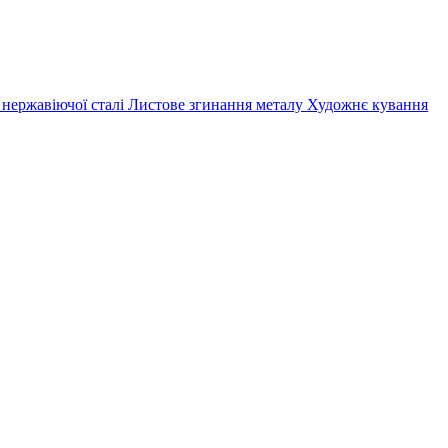
 нержавіючої сталі
Листове згинання металу
Художнє кування