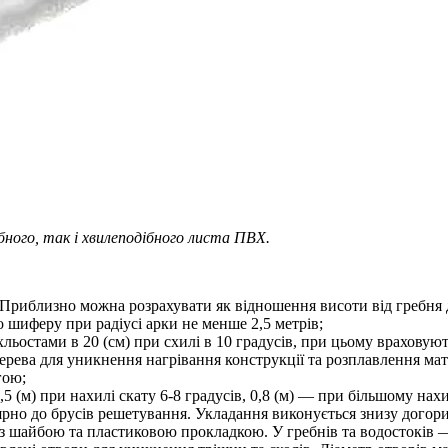
ібного, так і хвилеподібного листа ПВХ.
 Приблизно можна розрахувати як відношення висоти від гребня 
шиферу при радіусі арки не менше 2,5 метрів;
ьостами в 20 (см) при схилі в 10 градусів, при цьому враховуют
рева для уникнення нагрівання конструкції та розплавлення мат
гою;
 (м) при нахилі скату 6-8 градусів, 0,8 (м) — при більшому нахи
но до брусів решетування. Укладання виконується знизу догори
з шайбою та пластиковою прокладкою. У гребнів та водостоків —