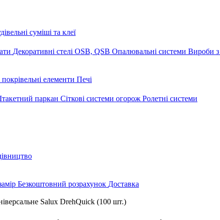
дівельні суміші та клеї
мати
Декоративні стелі
OSB, QSB
Опалювальні системи
Вироби з
 покрівельні елементи
Печі
такетний паркан
Сіткові системи огорож
Ролетні системи
дівництво
замір
Безкоштовний розрахунок
Доставка
іверсальне Salux DrehQuick (100 шт.)