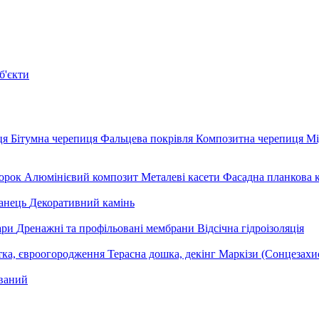
б'єкти
ця
Бітумна черепиця
Фальцева покрівля
Композитна черепиця
Мі
орок
Алюмінієвий композит
Металеві касети
Фасадна планкова 
анець
Декоративний камінь
уари
Дренажні та профільовані мембрани
Відсічна гідроізоляція
тка, євроогородження
Терасна дошка, декінг
Маркізи (Сонцезахи
ваний