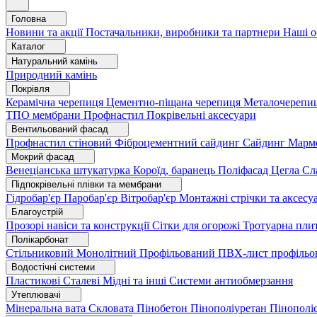
Головна
Новини та акції
Постачальники, виробники та партнери
Наші о
Каталог
Натуральний камінь
Природний камінь
Покрівля
Керамічна черепиця
Цементно-піщана черепиця
Металочерепи
ТПО мембрани
Профнастил
Покрівельні аксесуари
Вентильований фасад
Профнастил стіновий
Фіброцементний сайдинг
Сайдинг
Марм
Мокрий фасад
Венеціанська штукатурка
Короїд, баранець
Поліфасад
Цегла
Сл
Підпокрівельні плівки та мембрани
Гідробар'єр
Паробар'єр
Вітробар'єр
Монтажні стрічки та аксес
Благоустрій
Прозорі навіси та конструкції
Сітки для огорожі
Тротуарна пли
Полікарбонат
Стільниковий
Монолітний
Профільований
ПВХ-лист профільо
Водостічні системи
Пластикові
Сталеві
Мідні та інші
Системи антиобмерзання
Утеплювачі
Мінеральна вата
Скловата
Пінобетон
Пінополіуретан
Пінополі