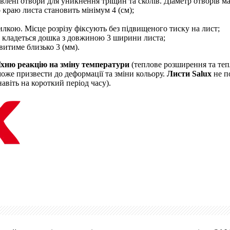
влені отвори для уникнення тріщин та сколів. Діаметр отворів ма
 краю листа становить мінімум 4 (см);
кою. Місце розрізу фіксують без підвищеного тиску на лист;
 кладеться дошка з довжиною 3 ширини листа;
витиме близько 3 (мм).
їхню реакцію на зміну температури
(теплове розширення та тепл
може призвести до деформації та зміни кольору.
Листи Salux
не п
авіть на короткий період часу).