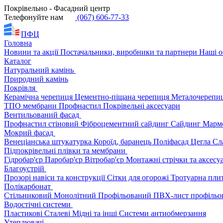
Покрівельно - Фасадний центр
Телефонуйте нам
(067) 606-77-33
ПФЦ
Головна
Новини та акції
Постачальники, виробники та партнери
Наші о
Каталог
Натуральний камінь
Природний камінь
Покрівля
Керамічна черепиця
Цементно-піщана черепиця
Металочерепи
ТПО мембрани
Профнастил
Покрівельні аксесуари
Вентильований фасад
Профнастил стіновий
Фіброцементний сайдинг
Сайдинг
Марм
Мокрий фасад
Венеціанська штукатурка
Короїд, баранець
Поліфасад
Цегла
Сл
Підпокрівельні плівки та мембрани
Гідробар'єр
Паробар'єр
Вітробар'єр
Монтажні стрічки та аксес
Благоустрій
Прозорі навіси та конструкції
Сітки для огорожі
Тротуарна пли
Полікарбонат
Стільниковий
Монолітний
Профільований
ПВХ-лист профільо
Водостічні системи
Пластикові
Сталеві
Мідні та інші
Системи антиобмерзання
Утеплювачі