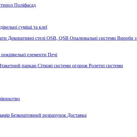
стирол
Поліфасад
дівельні суміші та клеї
мати
Декоративні стелі
OSB, QSB
Опалювальні системи
Вироби з
 покрівельні елементи
Печі
такетний паркан
Сіткові системи огорож
Ролетні системи
дівництво
замір
Безкоштовний розрахунок
Доставка