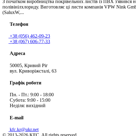
З початком виробництва покрівельних листів із ПВХ з'явився 
полівінілхлориду. Виготовляє ці листи компанія VPW Nink Gmb
(SaluxW,...
Телефон
+38 (056) 462-09-23
+38 (067) 606-77-33
Адреса
50005, Кривий Ріг
вул. Криворіжсталі, 63
Графік роботи
Пн. - Пт.: 9:00 - 18:00
Субота: 9:00 - 15:00
Неділя: вихідний
E-mail
kfc.kr@ukr.net
© 2013-2026 KFC. All rights reserved.