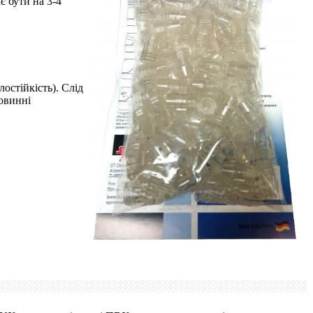
є бути на 3-4
остійкість). Слід
овинні