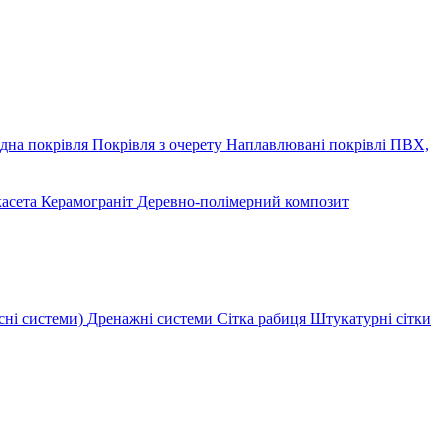
дна покрівля
Покрівля з очерету
Наплавлювані покрівлі
ПВХ,
касета
Керамограніт
Деревно-полімерний композит
сні системи)
Дренажні системи
Сітка рабиця
Штукатурні сітки