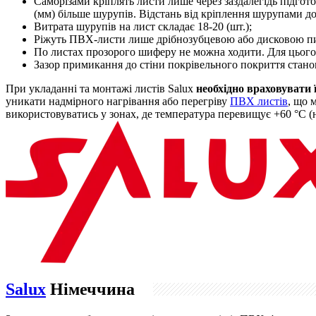
Саморізами кріплять листи лише через заздалегідь підгото
(мм) більше шурупів. Відстань від кріплення шурупами до
Витрата шурупів на лист складає 18-20 (шт.);
Ріжуть ПВХ-листи лише дрібнозубцевою або дисковою пил
По листах прозорого шиферу не можна ходити. Для цього
Зазор примикання до стіни покрівельного покриття стано
При укладанні та монтажі листів Salux
необхідно враховувати 
уникати надмірного нагрівання або перегріву
ПВХ листів
, що 
використовуватись у зонах, де температура перевищує +60 °C (н
Salux
Німеччина