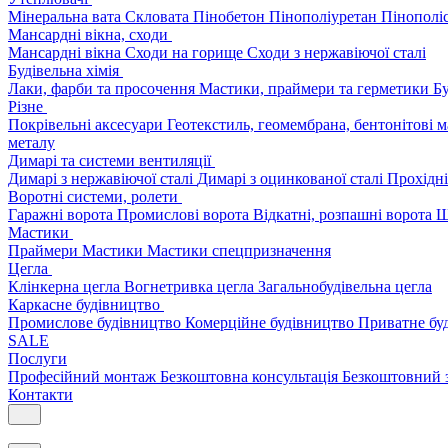
Мінеральна вата
Скловата
Пінобетон
Пінополіуретан
Пінополі
Мансардні вікна, сходи
Мансардні вікна
Сходи на горище
Сходи з нержавіючої сталі
Будівельна хімія
Лаки, фарби та просочення
Мастики, праймери та герметики
Бу
Різне
Покрівельні аксесуари
Геотекстиль, геомембрана, бентонітові 
металу
Димарі та системи вентиляції
Димарі з нержавіючої сталі
Димарі з оцинкованої сталі
Прохідні
Воротні системи, ролети
Гаражні ворота
Промислові ворота
Відкатні, розпашні ворота
Ш
Мастики
Праймери
Мастики
Мастики спецпризначення
Цегла
Клінкерна цегла
Вогнетривка цегла
Загальнобудівельна цегла
Каркасне будівництво
Промислове будівництво
Комерційне будівництво
Приватне бу
SALE
Послуги
Професійний монтаж
Безкоштовна консультація
Безкоштовний 
Контакти