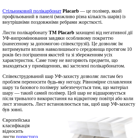
Стільниковий полікарбонат
Placarb
— це полімер, який
профільований в панелі (можливо різна кількість шарів) із
внутрішніми поздовжніми ребрами жорсткості.
Листи полікарбонату
ТМ Placarb
захищені від негативної дії
УФ-випромінювання завдяки особливому покриттю
(нанесеному за допомогою співекструзії). Це дозволяє їм
витримувати вплив навколишнього середовища протягом 10
років без погіршення якостей та зі збереженням усіх
характеристик. Саме тому не вигоряють предмети, що
знаходяться у приміщеннях, які застелені полікарбонатом.
Співекструдований шар УФ-захисту дозволяє листам без
проблем переносити будь-яку негоду. Рівномірне сплавлення
шару та базового полімеру забезпечується тим, що матеріал
шару — такий самий полімер. Цей шар не відшаровується
після тривалого використання на відкритому повітрі або коли
лист згинають. Лист встановлюється так, щоб шар УФ-захисту
був зовні.
Європейська
класифікація
відносить
листи
пористого