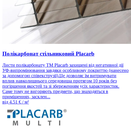
Полікарбонат стільниковий Placarb
Листи полікарбонату ТМ Placarb захищені від негативної дії
УФ-випромінювання завдяки особливому покриттю (нанесено
за допомогою співекструзії).Це дозволяє їм витримувати
вплив навколишнього середовища протягом 10 років без
погіршення якостей та зі збереженням усіх характеристик.
Саме тому не вигоряють предмети, що знаходяться в
приміщеннях, засклен...
від
4.51
€ / м²