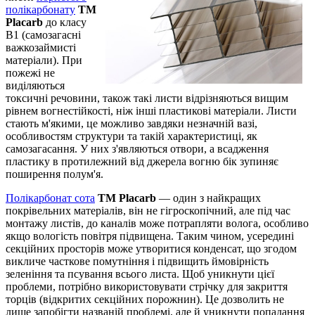
полікарбонату
TM
Placarb
до класу
В1 (самозагасні
важкозаймисті
матеріали). При
пожежі не
виділяються
токсичні речовини, також такі листи відрізняються вищим
рівнем вогнестійкості, ніж інші пластикові матеріали. Листи
стають м'якими, це можливо завдяки незначній вазі,
особливостям структури та такій характеристиці, як
самозагасання. У них з'являються отвори, а всадження
пластику в протилежний від джерела вогню бік зупиняє
поширення полум'я.
Полікарбонат сота
ТМ Placarb
— один з найкращих
покрівельних матеріалів, він не гігроскопічний, але під час
монтажу листів, до каналів може потрапляти волога, особливо
якщо вологість повітря підвищена. Таким чином, усередині
секційних просторів може утворитися конденсат, що згодом
викличе часткове помутніння і підвищить ймовірність
зеленіння та псування всього листа. Щоб уникнути цієї
проблеми, потрібно використовувати стрічку для закриття
торців (відкритих секційних порожнин). Це дозволить не
лише запобігти названій проблемі, але й уникнути попадання