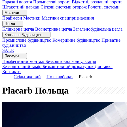
Гаражні ворота
Промислові ворота
Відкатні, розпашні ворота
Штакетний паркан
Сіткові системи огорож
Ролетні системи
Мастики
Праймери
Мастики
Мастики спецпризначення
Цегла
Клінкерна цегла
Вогнетривка цегла
Загальнобудівельна цегла
Каркасне будівництво
Промислове будівництво
Комерційне будівництво
Приватне
будівництво
SALE
Послуги
Професійний монтаж
Безкоштовна консультація
Безкоштовний замір
Безкоштовний розрахунок
Доставка
Контакти
Стільниковий
Полікарбонат
Placarb
Placarb
Польща