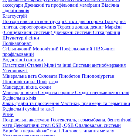
аксесуари
Дренажні та профільовані мембрани
Відсічна
гідроізоляція
Благоустрій
Прозорі навіси та конструкції
Сітки для огорожі
Тротуарна
плитка, євроогородження
Терасна дошка, декінг
Маркізи
(Сонцезахисні системи)
Дренажні системи
Сітка рабиця
Штукатурні сітки
Полікарбонат
Стільниковий
Монолітний
Профільований
ПВХ-лист
профільований
Водостічні системи
Пластикові
Сталеві
Мідні та інші
Системи антиобмерзання
Утеплювачі
Мінеральна вата
Скловата
Пінобетон
Пінополіуретан
Пінополістирол
Поліфасад
Мансардні вікна, сходи
Мансардні вікна
Сходи на горище
Сходи з нержавіючої сталі
Будівельна хімія
Лаки, фарби та просочення
Мастики, праймери та герметики
Будівельні суміші та клеї
Різне
Покрівельні аксесуари
Геотекстиль, геомембрана, бентонітові
мати
Декоративні стелі
OSB, QSB
Опалювальні системи
Вироби з нержавіючої сталі
Листове згинання металу