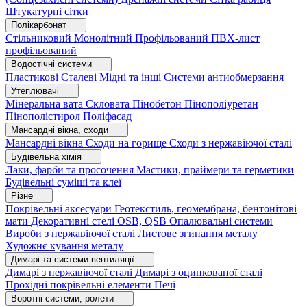
Штукатурні сітки
Полікарбонат
Стільниковий
Монолітний
Профільований
ПВХ-лист
профільований
Водостічні системи
Пластикові
Сталеві
Мідні та інші
Системи антиобмерзання
Утеплювачі
Мінеральна вата
Скловата
Пінобетон
Пінополіуретан
Пінополістирол
Поліфасад
Мансардні вікна, сходи
Мансардні вікна
Сходи на горище
Сходи з нержавіючої сталі
Будівельна хімія
Лаки, фарби та просочення
Мастики, праймери та герметики
Будівельні суміші та клеї
Різне
Покрівельні аксесуари
Геотекстиль, геомембрана, бентонітові
мати
Декоративні стелі
OSB, QSB
Опалювальні системи
Вироби з нержавіючої сталі
Листове згинання металу
Художнє кування металу
Димарі та системи вентиляції
Димарі з нержавіючої сталі
Димарі з оцинкованої сталі
Прохідні покрівельні елементи
Печі
Воротні системи, ролети