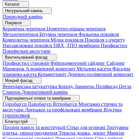
Каталог
Натуральний камінь
Природний камінь
Покрівля
Керамічна черепиця
Цементно-піщана черепиця
Металочерепиця
Бітумна черепиця
Фальцева покрівля
Композитна черепиця
Мідна покрівля
Покрівля з очерету
Наплавлювані покрівлі
ПВХ, ТПО мембрани
Профнастил
Покрівельні аксесуари
Вентильований фасад
Профнастил стіновий
Фіброцементний сайдинг
Сайдинг
Марморок
Алюмінієвий композит
Металеві касети
Фасадна
планкова касета
Керамограніт
Деревно-полімерний композит
Мокрий фасад
Венеціанська штукатурка
Короїд, баранець
Поліфасад
Цегла
Сланець
Декоративний камінь
Підпокрівельні плівки та мембрани
Гідробар'єр
Паробар'єр
Вітробар'єр
Монтажні стрічки та
аксесуари
Дренажні та профільовані мембрани
Відсічна
гідроізоляція
Благоустрій
Прозорі навіси та конструкції
Сітки для огорожі
Тротуарна
плитка, євроогородження
Терасна дошка, декінг
Маркізи
(Сонцезахисні системи)
Дренажні системи
Сітка рабиця