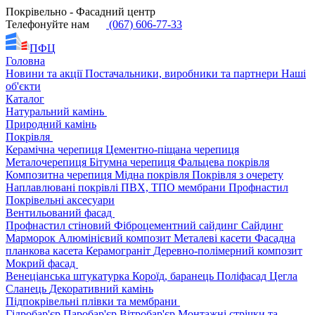
Покрівельно - Фасадний центр
Телефонуйте нам
(067) 606-77-33
ПФЦ
Головна
Новини та акції
Постачальники, виробники та партнери
Наші
об'єкти
Каталог
Натуральний камінь
Природний камінь
Покрівля
Керамічна черепиця
Цементно-піщана черепиця
Металочерепиця
Бітумна черепиця
Фальцева покрівля
Композитна черепиця
Мідна покрівля
Покрівля з очерету
Наплавлювані покрівлі
ПВХ, ТПО мембрани
Профнастил
Покрівельні аксесуари
Вентильований фасад
Профнастил стіновий
Фіброцементний сайдинг
Сайдинг
Марморок
Алюмінієвий композит
Металеві касети
Фасадна
планкова касета
Керамограніт
Деревно-полімерний композит
Мокрий фасад
Венеціанська штукатурка
Короїд, баранець
Поліфасад
Цегла
Сланець
Декоративний камінь
Підпокрівельні плівки та мембрани
Гідробар'єр
Паробар'єр
Вітробар'єр
Монтажні стрічки та