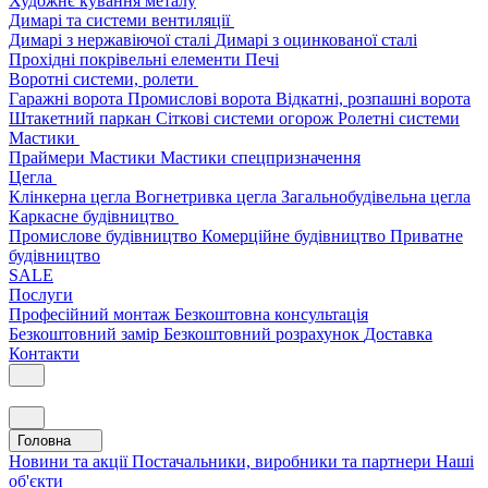
Художнє кування металу
Димарі та системи вентиляції
Димарі з нержавіючої сталі
Димарі з оцинкованої сталі
Прохідні покрівельні елементи
Печі
Воротні системи, ролети
Гаражні ворота
Промислові ворота
Відкатні, розпашні ворота
Штакетний паркан
Сіткові системи огорож
Ролетні системи
Мастики
Праймери
Мастики
Мастики спецпризначення
Цегла
Клінкерна цегла
Вогнетривка цегла
Загальнобудівельна цегла
Каркасне будівництво
Промислове будівництво
Комерційне будівництво
Приватне
будівництво
SALE
Послуги
Професійний монтаж
Безкоштовна консультація
Безкоштовний замір
Безкоштовний розрахунок
Доставка
Контакти
Головна
Новини та акції
Постачальники, виробники та партнери
Наші
об'єкти