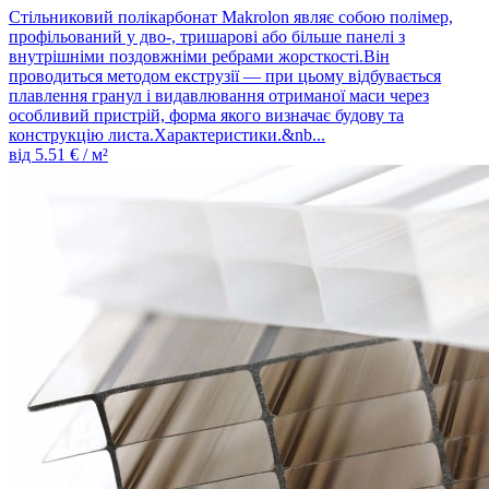
Стільниковий полікарбонат Makrolon являє собою полімер,
профільований у дво-, тришарові або більше панелі з
внутрішніми поздовжніми ребрами жорсткості.Він
проводиться методом екструзії — при цьому відбувається
плавлення гранул і видавлювання отриманої маси через
особливий пристрій, форма якого визначає будову та
конструкцію листа.Характеристики.&nb...
від
5.51
€ / м²