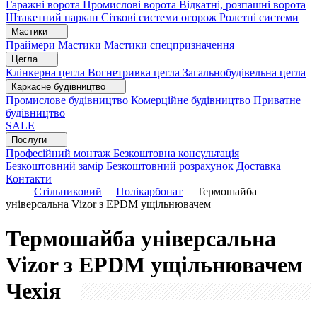
Гаражні ворота
Промислові ворота
Відкатні, розпашні ворота
Штакетний паркан
Сіткові системи огорож
Ролетні системи
Мастики
Праймери
Мастики
Мастики спецпризначення
Цегла
Клінкерна цегла
Вогнетривка цегла
Загальнобудівельна цегла
Каркасне будівництво
Промислове будівництво
Комерційне будівництво
Приватне
будівництво
SALE
Послуги
Професійний монтаж
Безкоштовна консультація
Безкоштовний замір
Безкоштовний розрахунок
Доставка
Контакти
Стільниковий
Полікарбонат
Термошайба
універсальна Vizor з EPDM ущільнювачем
Термошайба універсальна
Vizor з EPDM ущільнювачем
Чехія