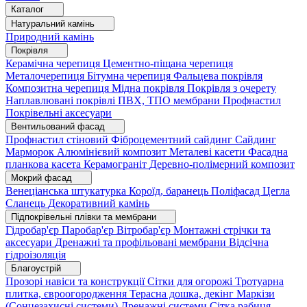
Каталог
Натуральний камінь
Природний камінь
Покрівля
Керамічна черепиця
Цементно-піщана черепиця
Металочерепиця
Бітумна черепиця
Фальцева покрівля
Композитна черепиця
Мідна покрівля
Покрівля з очерету
Наплавлювані покрівлі
ПВХ, ТПО мембрани
Профнастил
Покрівельні аксесуари
Вентильований фасад
Профнастил стіновий
Фіброцементний сайдинг
Сайдинг
Марморок
Алюмінієвий композит
Металеві касети
Фасадна
планкова касета
Керамограніт
Деревно-полімерний композит
Мокрий фасад
Венеціанська штукатурка
Короїд, баранець
Поліфасад
Цегла
Сланець
Декоративний камінь
Підпокрівельні плівки та мембрани
Гідробар'єр
Паробар'єр
Вітробар'єр
Монтажні стрічки та
аксесуари
Дренажні та профільовані мембрани
Відсічна
гідроізоляція
Благоустрій
Прозорі навіси та конструкції
Сітки для огорожі
Тротуарна
плитка, євроогородження
Терасна дошка, декінг
Маркізи
(Сонцезахисні системи)
Дренажні системи
Сітка рабиця