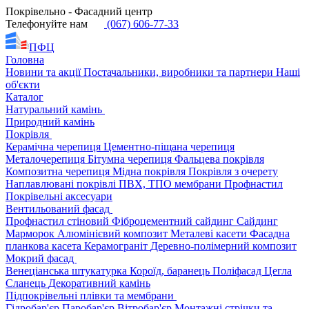
Покрівельно - Фасадний центр
Телефонуйте нам
(067) 606-77-33
ПФЦ
Головна
Новини та акції
Постачальники, виробники та партнери
Наші
об'єкти
Каталог
Натуральний камінь
Природний камінь
Покрівля
Керамічна черепиця
Цементно-піщана черепиця
Металочерепиця
Бітумна черепиця
Фальцева покрівля
Композитна черепиця
Мідна покрівля
Покрівля з очерету
Наплавлювані покрівлі
ПВХ, ТПО мембрани
Профнастил
Покрівельні аксесуари
Вентильований фасад
Профнастил стіновий
Фіброцементний сайдинг
Сайдинг
Марморок
Алюмінієвий композит
Металеві касети
Фасадна
планкова касета
Керамограніт
Деревно-полімерний композит
Мокрий фасад
Венеціанська штукатурка
Короїд, баранець
Поліфасад
Цегла
Сланець
Декоративний камінь
Підпокрівельні плівки та мембрани
Гідробар'єр
Паробар'єр
Вітробар'єр
Монтажні стрічки та