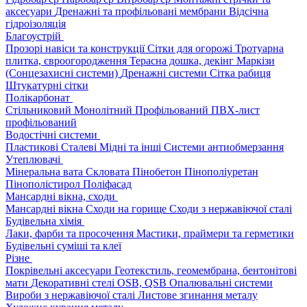
аксесуари
Дренажні та профільовані мембрани
Відсічна
гідроізоляція
Благоустрій
Прозорі навіси та конструкції
Сітки для огорожі
Тротуарна
плитка, євроогородження
Терасна дошка, декінг
Маркізи
(Сонцезахисні системи)
Дренажні системи
Сітка рабиця
Штукатурні сітки
Полікарбонат
Стільниковий
Монолітний
Профільований
ПВХ-лист
профільований
Водостічні системи
Пластикові
Сталеві
Мідні та інші
Системи антиобмерзання
Утеплювачі
Мінеральна вата
Скловата
Пінобетон
Пінополіуретан
Пінополістирол
Поліфасад
Мансардні вікна, сходи
Мансардні вікна
Сходи на горище
Сходи з нержавіючої сталі
Будівельна хімія
Лаки, фарби та просочення
Мастики, праймери та герметики
Будівельні суміші та клеї
Різне
Покрівельні аксесуари
Геотекстиль, геомембрана, бентонітові
мати
Декоративні стелі
OSB, QSB
Опалювальні системи
Вироби з нержавіючої сталі
Листове згинання металу