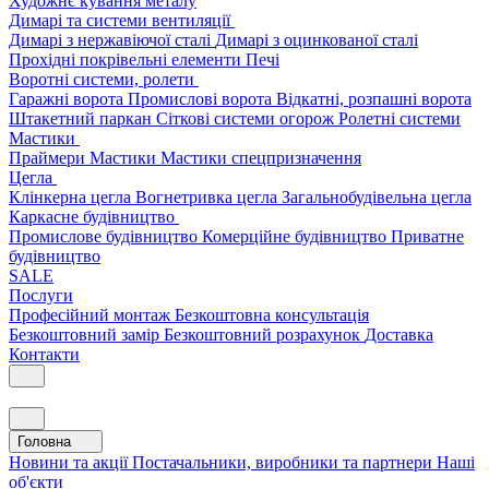
Художнє кування металу
Димарі та системи вентиляції
Димарі з нержавіючої сталі
Димарі з оцинкованої сталі
Прохідні покрівельні елементи
Печі
Воротні системи, ролети
Гаражні ворота
Промислові ворота
Відкатні, розпашні ворота
Штакетний паркан
Сіткові системи огорож
Ролетні системи
Мастики
Праймери
Мастики
Мастики спецпризначення
Цегла
Клінкерна цегла
Вогнетривка цегла
Загальнобудівельна цегла
Каркасне будівництво
Промислове будівництво
Комерційне будівництво
Приватне
будівництво
SALE
Послуги
Професійний монтаж
Безкоштовна консультація
Безкоштовний замір
Безкоштовний розрахунок
Доставка
Контакти
Головна
Новини та акції
Постачальники, виробники та партнери
Наші
об'єкти