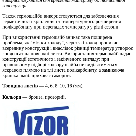
використовуються для кріплення матеріалу до підлистяної
конструкції.
Також термошайби використовуються для забезпечення
герметичності кріплення та температурного розширення
полікарбонату при перепадах температур у різні сезони.
При використанні термошайб зникає така поширена
проблема, як "містки холоду", через які холод проникає
всередину конструкції і внаслідок різниці температур утворює
конденсат на поверхні листа. Використання термошайб надає
конструкції естетичного і закінченого вигляду: при
правильному підборі кольору шайба не виділятиметься
яскравою плямою на тлі листа полікарбонату, а замикаюча
кришка шайб приховає саморізи.
Товщина листів
— 4, 6, 8, 10, 16 (мм).
Кольори
— бронза, прозорий.