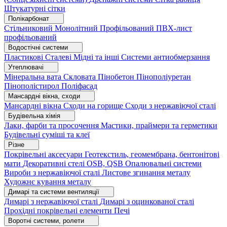
Штукатурні сітки
Полікарбонат
Стільниковий
Монолітний
Профільований
ПВХ-лист
профільований
Водостічні системи
Пластикові
Сталеві
Мідні та інші
Системи антиобмерзання
Утеплювачі
Мінеральна вата
Скловата
Пінобетон
Пінополіуретан
Пінополістирол
Поліфасад
Мансардні вікна, сходи
Мансардні вікна
Сходи на горище
Сходи з нержавіючої сталі
Будівельна хімія
Лаки, фарби та просочення
Мастики, праймери та герметики
Будівельні суміші та клеї
Різне
Покрівельні аксесуари
Геотекстиль, геомембрана, бентонітові
мати
Декоративні стелі
OSB, QSB
Опалювальні системи
Вироби з нержавіючої сталі
Листове згинання металу
Художнє кування металу
Димарі та системи вентиляції
Димарі з нержавіючої сталі
Димарі з оцинкованої сталі
Прохідні покрівельні елементи
Печі
Воротні системи, ролети