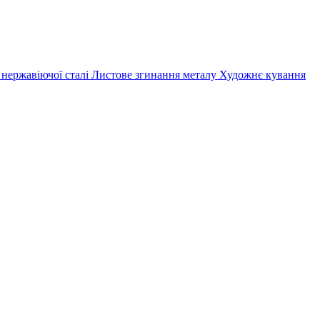
 нержавіючої сталі
Листове згинання металу
Художнє кування