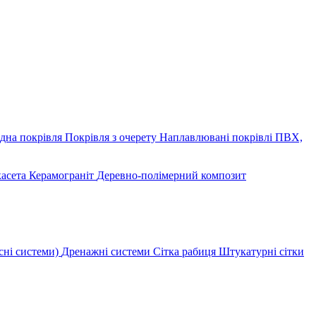
дна покрівля
Покрівля з очерету
Наплавлювані покрівлі
ПВХ,
касета
Керамограніт
Деревно-полімерний композит
сні системи)
Дренажні системи
Сітка рабиця
Штукатурні сітки