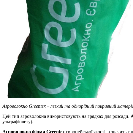
Агроволокно Greentex – легкий та однорідний покривний матеріал
Цей тип агроволокна використовують на грядках для розсади.
А
ультрафіолету).
Агроволокно фірми Greentex
європейської якості, а значить г