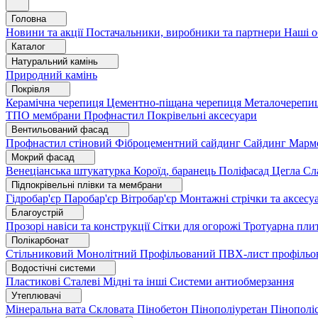
Головна
Новини та акції
Постачальники, виробники та партнери
Наші о
Каталог
Натуральний камінь
Природний камінь
Покрівля
Керамічна черепиця
Цементно-піщана черепиця
Металочерепи
ТПО мембрани
Профнастил
Покрівельні аксесуари
Вентильований фасад
Профнастил стіновий
Фіброцементний сайдинг
Сайдинг
Марм
Мокрий фасад
Венеціанська штукатурка
Короїд, баранець
Поліфасад
Цегла
Сл
Підпокрівельні плівки та мембрани
Гідробар'єр
Паробар'єр
Вітробар'єр
Монтажні стрічки та аксес
Благоустрій
Прозорі навіси та конструкції
Сітки для огорожі
Тротуарна пли
Полікарбонат
Стільниковий
Монолітний
Профільований
ПВХ-лист профільо
Водостічні системи
Пластикові
Сталеві
Мідні та інші
Системи антиобмерзання
Утеплювачі
Мінеральна вата
Скловата
Пінобетон
Пінополіуретан
Пінополі