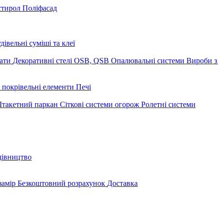
стирол
Поліфасад
дівельні суміші та клеї
мати
Декоративні стелі
OSB, QSB
Опалювальні системи
Вироби з
 покрівельні елементи
Печі
такетний паркан
Сіткові системи огорож
Ролетні системи
дівництво
замір
Безкоштовний розрахунок
Доставка