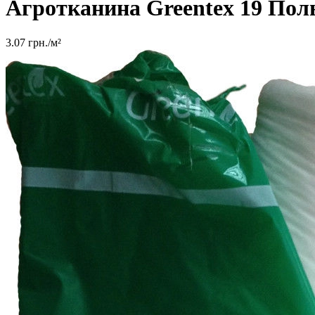
Агротканина Greentex 19
Пол
3.07
грн./м²