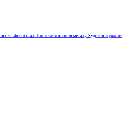
 нержавіючої сталі
Листове згинання металу
Художнє кування