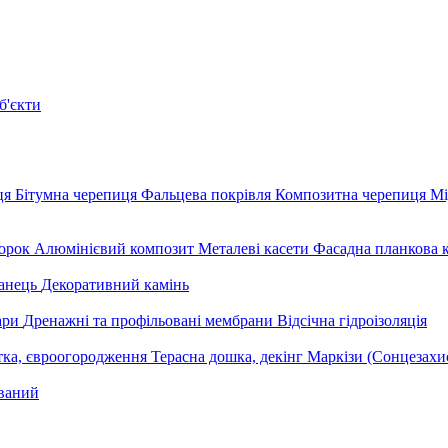
б'єкти
ця
Бітумна черепиця
Фальцева покрівля
Композитна черепиця
Мі
орок
Алюмінієвий композит
Металеві касети
Фасадна планкова 
анець
Декоративний камінь
уари
Дренажні та профільовані мембрани
Відсічна гідроізоляція
тка, євроогородження
Терасна дошка, декінг
Маркізи (Сонцезахи
ваний