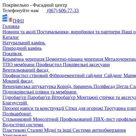
Покрівельно - Фасадний центр
Телефонуйте нам
(067) 606-77-33
ПФЦ
Головна
Новини та акції
Постачальники, виробники та партнери
Наші о
Каталог
Натуральний камінь
Природний камінь
Покрівля
Керамічна черепиця
Цементно-піщана черепиця
Металочерепи
ТПО мембрани
Профнастил
Покрівельні аксесуари
Вентильований фасад
Профнастил стіновий
Фіброцементний сайдинг
Сайдинг
Марм
Мокрий фасад
Венеціанська штукатурка
Короїд, баранець
Поліфасад
Цегла
Сл
Підпокрівельні плівки та мембрани
Гідробар'єр
Паробар'єр
Вітробар'єр
Монтажні стрічки та аксес
Благоустрій
Прозорі навіси та конструкції
Сітки для огорожі
Тротуарна пли
Полікарбонат
Стільниковий
Монолітний
Профільований
ПВХ-лист профільо
Водостічні системи
Пластикові
Сталеві
Мідні та інші
Системи антиобмерзання
Утеплювачі