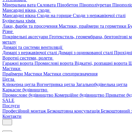
Мінеральна вата
Скловата
Пінобетон
Пінополіуретан
Пінополі
Мансардні вікна, сходи
Мансардні вікна
Сходи на горище
Сходи з нержавіючої сталі
Будівельна хімія
Лаки, фарби та просочення
Мастики, праймери та герметики
Бу
Різне
Покрівельні аксесуари
Геотекстиль, геомембрана, бентонітові 
металу
Димарі та системи вентиляції
Димарі з нержавіючої сталі
Димарі з оцинкованої сталі
Прохідні
Воротні системи, ролети
Гаражні ворота
Промислові ворота
Відкатні, розпашні ворота
Ш
Мастики
Праймери
Мастики
Мастики спецпризначення
Цегла
Клінкерна цегла
Вогнетривка цегла
Загальнобудівельна цегла
Каркасне будівництво
Промислове будівництво
Комерційне будівництво
Приватне бу
SALE
Послуги
Професійний монтаж
Безкоштовна консультація
Безкоштовний 
Контакти