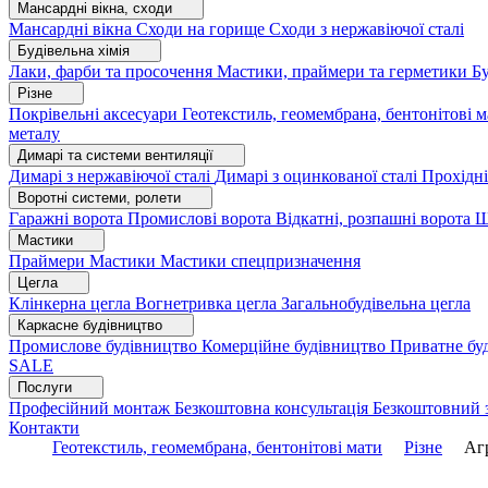
Мансардні вікна, сходи
Мансардні вікна
Сходи на горище
Сходи з нержавіючої сталі
Будівельна хімія
Лаки, фарби та просочення
Мастики, праймери та герметики
Бу
Різне
Покрівельні аксесуари
Геотекстиль, геомембрана, бентонітові 
металу
Димарі та системи вентиляції
Димарі з нержавіючої сталі
Димарі з оцинкованої сталі
Прохідні
Воротні системи, ролети
Гаражні ворота
Промислові ворота
Відкатні, розпашні ворота
Ш
Мастики
Праймери
Мастики
Мастики спецпризначення
Цегла
Клінкерна цегла
Вогнетривка цегла
Загальнобудівельна цегла
Каркасне будівництво
Промислове будівництво
Комерційне будівництво
Приватне бу
SALE
Послуги
Професійний монтаж
Безкоштовна консультація
Безкоштовний 
Контакти
Геотекстиль, геомембрана, бентонітові мати
Різне
Аг