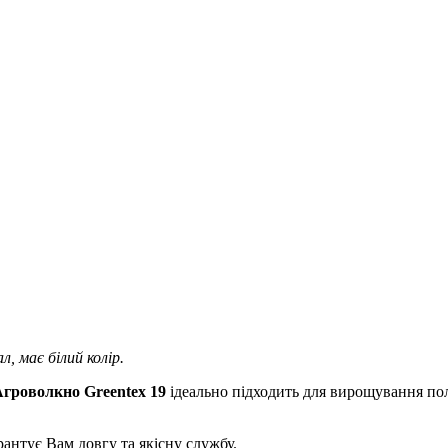
, має білий колір.
гроволкно Greentex 19
ідеально підходить для вирощування пол
арантує Вам довгу та якісну службу.