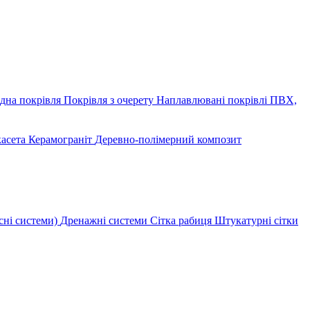
дна покрівля
Покрівля з очерету
Наплавлювані покрівлі
ПВХ,
касета
Керамограніт
Деревно-полімерний композит
сні системи)
Дренажні системи
Сітка рабиця
Штукатурні сітки