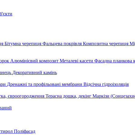
б'єкти
ця
Бітумна черепиця
Фальцева покрівля
Композитна черепиця
Мі
орок
Алюмінієвий композит
Металеві касети
Фасадна планкова 
анець
Декоративний камінь
уари
Дренажні та профільовані мембрани
Відсічна гідроізоляція
тка, євроогородження
Терасна дошка, декінг
Маркізи (Сонцезахи
ваний
стирол
Поліфасад