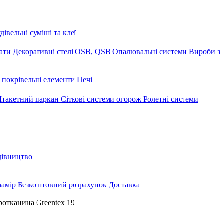
дівельні суміші та клеї
мати
Декоративні стелі
OSB, QSB
Опалювальні системи
Вироби з
 покрівельні елементи
Печі
такетний паркан
Сіткові системи огорож
Ролетні системи
дівництво
замір
Безкоштовний розрахунок
Доставка
ротканина Greentex 19