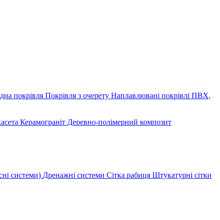
дна покрівля
Покрівля з очерету
Наплавлювані покрівлі
ПВХ,
касета
Керамограніт
Деревно-полімерний композит
сні системи)
Дренажні системи
Сітка рабиця
Штукатурні сітки