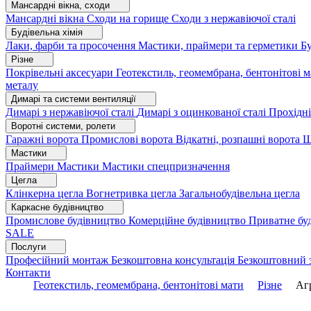
Мансардні вікна, сходи
Мансардні вікна
Сходи на горище
Сходи з нержавіючої сталі
Будівельна хімія
Лаки, фарби та просочення
Мастики, праймери та герметики
Бу
Різне
Покрівельні аксесуари
Геотекстиль, геомембрана, бентонітові 
металу
Димарі та системи вентиляції
Димарі з нержавіючої сталі
Димарі з оцинкованої сталі
Прохідні
Воротні системи, ролети
Гаражні ворота
Промислові ворота
Відкатні, розпашні ворота
Ш
Мастики
Праймери
Мастики
Мастики спецпризначення
Цегла
Клінкерна цегла
Вогнетривка цегла
Загальнобудівельна цегла
Каркасне будівництво
Промислове будівництво
Комерційне будівництво
Приватне бу
SALE
Послуги
Професійний монтаж
Безкоштовна консультація
Безкоштовний 
Контакти
Геотекстиль, геомембрана, бентонітові мати
Різне
Агр