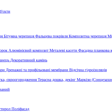
б'єкти
ця
Бітумна черепиця
Фальцева покрівля
Композитна черепиця
Мі
орок
Алюмінієвий композит
Металеві касети
Фасадна планкова 
анець
Декоративний камінь
уари
Дренажні та профільовані мембрани
Відсічна гідроізоляція
тка, євроогородження
Терасна дошка, декінг
Маркізи (Сонцезахи
ваний
стирол
Поліфасад