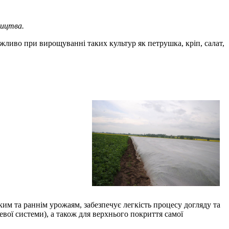
ництва.
жливо при вирощуванні таких культур як петрушка, кріп, салат,
им та раннім урожаям, забезпечує легкість процесу догляду та
вої системи), а також для верхнього покриття самої