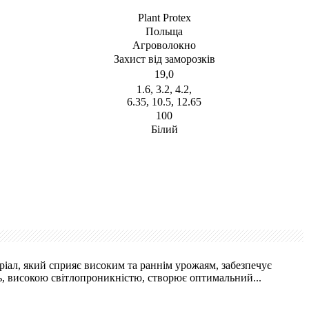
Plant Protex
Польща
Агроволокно
Захист від заморозків
19,0
1.6, 3.2, 4.2,
6.35, 10.5, 12.65
100
Білий
ріал, який сприяє високим та раннім урожаям, забезпечує
ть, високою світлопроникністю, створює оптимальний...