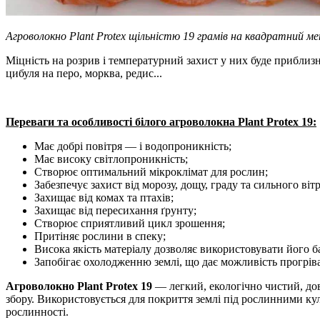
Агроволокно Plant Protex щільністю 19 грамів на квадратний 
Міцність на розрив і температурний захист у них буде приблизн
цибуля на перо, морква, редис...
Переваги та особливості білого агроволокна Plant Protex 19:
Має добрі повітря — і водопроникність;
Має високу світлопроникність;
Створює оптимальний мікроклімат для рослин;
Забезпечує захист від морозу, дощу, граду та сильного вітр
Захищає від комах та птахів;
Захищає від пересихання ґрунту;
Створює сприятливий цикл зрошення;
Притіняє рослини в спеку;
Висока якість матеріалу дозволяє використовувати його б
Запобігає охолодженню землі, що дає можливість прогріва
Агроволокно Plant Protex 19
― легкий, екологічно чистий, дов
збору. Використовується для покриття землі під рослинними кул
рослинності.