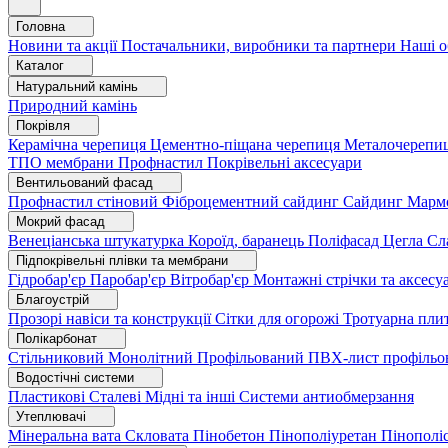
Головна
Новини та акції
Постачальники, виробники та партнери
Наші о
Каталог
Натуральний камінь
Природний камінь
Покрівля
Керамічна черепиця
Цементно-піщана черепиця
Металочерепи
ТПО мембрани
Профнастил
Покрівельні аксесуари
Вентильований фасад
Профнастил стіновий
Фіброцементний сайдинг
Сайдинг
Марм
Мокрий фасад
Венеціанська штукатурка
Короїд, баранець
Поліфасад
Цегла
Сл
Підпокрівельні плівки та мембрани
Гідробар'єр
Паробар'єр
Вітробар'єр
Монтажні стрічки та аксес
Благоустрій
Прозорі навіси та конструкції
Сітки для огорожі
Тротуарна пли
Полікарбонат
Стільниковий
Монолітний
Профільований
ПВХ-лист профільо
Водостічні системи
Пластикові
Сталеві
Мідні та інші
Системи антиобмерзання
Утеплювачі
Мінеральна вата
Скловата
Пінобетон
Пінополіуретан
Пінополі