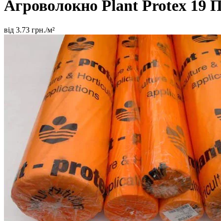
Агроволокно Plant Protex 19
П
від
3.73
грн./м²