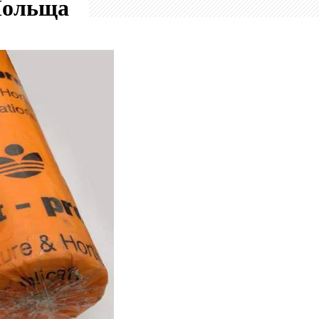
ольща