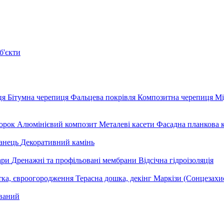
б'єкти
ця
Бітумна черепиця
Фальцева покрівля
Композитна черепиця
Мі
орок
Алюмінієвий композит
Металеві касети
Фасадна планкова 
анець
Декоративний камінь
уари
Дренажні та профільовані мембрани
Відсічна гідроізоляція
тка, євроогородження
Терасна дошка, декінг
Маркізи (Сонцезахи
ваний