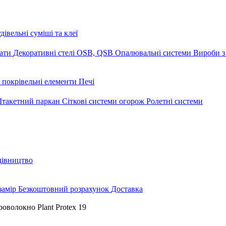
дівельні суміші та клеї
мати
Декоративні стелі
OSB, QSB
Опалювальні системи
Вироби з
 покрівельні елементи
Печі
такетний паркан
Сіткові системи огорож
Ролетні системи
дівництво
замір
Безкоштовний розрахунок
Доставка
оволокно Plant Protex 19