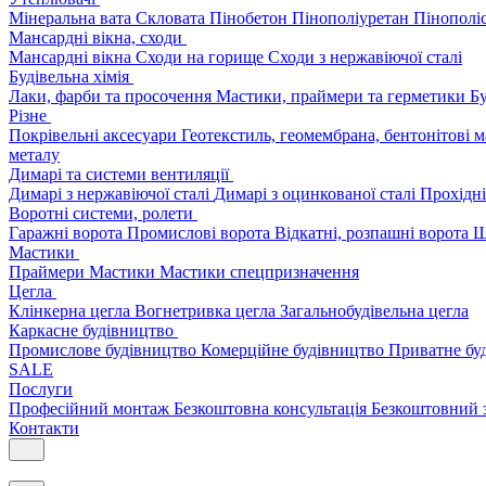
Мінеральна вата
Скловата
Пінобетон
Пінополіуретан
Пінополі
Мансардні вікна, сходи
Мансардні вікна
Сходи на горище
Сходи з нержавіючої сталі
Будівельна хімія
Лаки, фарби та просочення
Мастики, праймери та герметики
Бу
Різне
Покрівельні аксесуари
Геотекстиль, геомембрана, бентонітові 
металу
Димарі та системи вентиляції
Димарі з нержавіючої сталі
Димарі з оцинкованої сталі
Прохідні
Воротні системи, ролети
Гаражні ворота
Промислові ворота
Відкатні, розпашні ворота
Ш
Мастики
Праймери
Мастики
Мастики спецпризначення
Цегла
Клінкерна цегла
Вогнетривка цегла
Загальнобудівельна цегла
Каркасне будівництво
Промислове будівництво
Комерційне будівництво
Приватне бу
SALE
Послуги
Професійний монтаж
Безкоштовна консультація
Безкоштовний 
Контакти