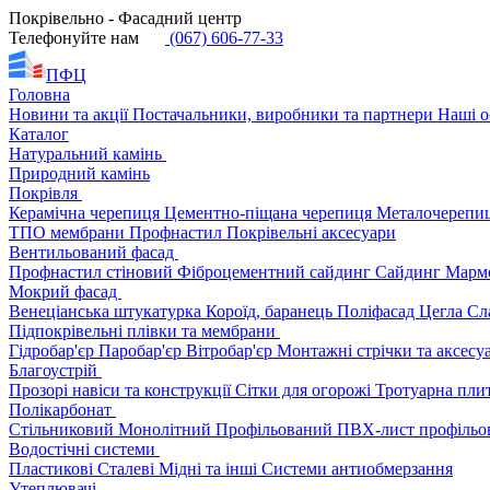
Покрівельно - Фасадний центр
Телефонуйте нам
(067) 606-77-33
ПФЦ
Головна
Новини та акції
Постачальники, виробники та партнери
Наші о
Каталог
Натуральний камінь
Природний камінь
Покрівля
Керамічна черепиця
Цементно-піщана черепиця
Металочерепи
ТПО мембрани
Профнастил
Покрівельні аксесуари
Вентильований фасад
Профнастил стіновий
Фіброцементний сайдинг
Сайдинг
Марм
Мокрий фасад
Венеціанська штукатурка
Короїд, баранець
Поліфасад
Цегла
Сл
Підпокрівельні плівки та мембрани
Гідробар'єр
Паробар'єр
Вітробар'єр
Монтажні стрічки та аксес
Благоустрій
Прозорі навіси та конструкції
Сітки для огорожі
Тротуарна пли
Полікарбонат
Стільниковий
Монолітний
Профільований
ПВХ-лист профільо
Водостічні системи
Пластикові
Сталеві
Мідні та інші
Системи антиобмерзання
Утеплювачі