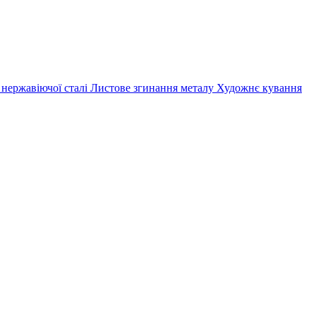
 нержавіючої сталі
Листове згинання металу
Художнє кування