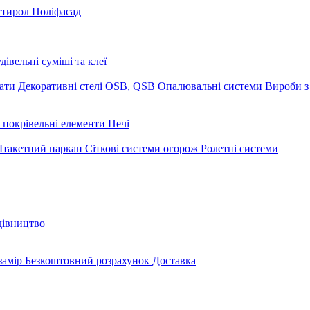
стирол
Поліфасад
дівельні суміші та клеї
мати
Декоративні стелі
OSB, QSB
Опалювальні системи
Вироби з
 покрівельні елементи
Печі
такетний паркан
Сіткові системи огорож
Ролетні системи
дівництво
замір
Безкоштовний розрахунок
Доставка