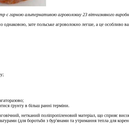
метр є гарною альтернативою агроволокну 23 вітчизняного вироб
о однаковою, зате польське агроволокно легше, а це особливо ва
у;
агаторазово;
тися ґрунту в більш ранні терміни.
говічний, нетканий поліпропіленовий матеріал, що сприяє висок
ьтурами (для боротьби з бур'янами та утримання тепла для корене