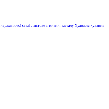
 нержавіючої сталі
Листове згинання металу
Художнє кування