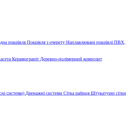
дна покрівля
Покрівля з очерету
Наплавлювані покрівлі
ПВХ,
касета
Керамограніт
Деревно-полімерний композит
сні системи)
Дренажні системи
Сітка рабиця
Штукатурні сітки