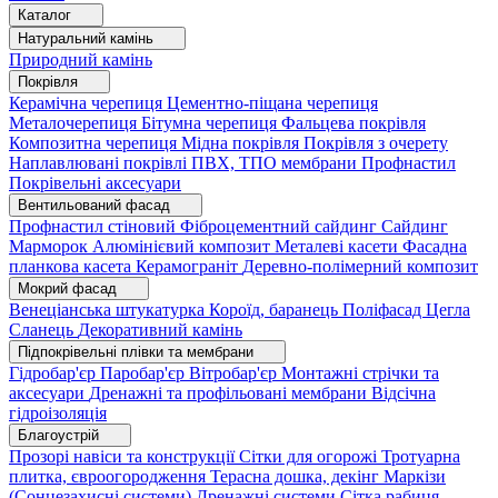
Каталог
Натуральний камінь
Природний камінь
Покрівля
Керамічна черепиця
Цементно-піщана черепиця
Металочерепиця
Бітумна черепиця
Фальцева покрівля
Композитна черепиця
Мідна покрівля
Покрівля з очерету
Наплавлювані покрівлі
ПВХ, ТПО мембрани
Профнастил
Покрівельні аксесуари
Вентильований фасад
Профнастил стіновий
Фіброцементний сайдинг
Сайдинг
Марморок
Алюмінієвий композит
Металеві касети
Фасадна
планкова касета
Керамограніт
Деревно-полімерний композит
Мокрий фасад
Венеціанська штукатурка
Короїд, баранець
Поліфасад
Цегла
Сланець
Декоративний камінь
Підпокрівельні плівки та мембрани
Гідробар'єр
Паробар'єр
Вітробар'єр
Монтажні стрічки та
аксесуари
Дренажні та профільовані мембрани
Відсічна
гідроізоляція
Благоустрій
Прозорі навіси та конструкції
Сітки для огорожі
Тротуарна
плитка, євроогородження
Терасна дошка, декінг
Маркізи
(Сонцезахисні системи)
Дренажні системи
Сітка рабиця