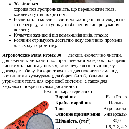
Зберігається
хороша повітропроникність, що перешкоджає появі
конденсату під покриттям;
Рослина та її коренева система захищені від зневоднення
та перегріву, за рахунок уповільнення випаровування
вологи;
Культури захищені від комах-шкідників, птахів;
Рослини отримують достатню дозу сонячних променів
для сходу та розвитку.
Агроволокно Plant Protex 30
― легкий, екологічно чистий,
довговічний, нетканий поліпропіленовий матеріал, що сприяє
високим та раннім урожаям, забезпечує легкість процесу
догляду та збору. Використовується для покриття землі під
рослинними культурами (для боротьби з бур'янами та
утримання тепла для кореневої системи), а також для
верхнього покриття самої рослинності.
Технічні характеристики
Виробник
Plant Protex
Країна виробник
Польща
Тип
Агроволокн
Основне призначення
Універсальн
2
30,0
Щільність, (
г/м
)
1.6, 3.2, 4.2,