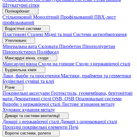
Штукатурні сітки
Полікарбонат
Стільниковий
Монолітний
Профільований
ПВХ-лист
профільований
Водостічні системи
Пластикові
Сталеві
Мідні та інші
Системи антиобмерзання
Утеплювачі
Мінеральна вата
Скловата
Пінобетон
Пінополіуретан
Пінополістирол
Поліфасад
Мансардні вікна, сходи
Мансардні вікна
Сходи на горище
Сходи з нержавіючої сталі
Будівельна хімія
Лаки, фарби та просочення
Мастики, праймери та герметики
Будівельні суміші та клеї
Різне
Покрівельні аксесуари
Геотекстиль, геомембрана, бентонітові
мати
Декоративні стелі
OSB, QSB
Опалювальні системи
Вироби з нержавіючої сталі
Листове згинання металу
Художнє кування металу
Димарі та системи вентиляції
Димарі з нержавіючої сталі
Димарі з оцинкованої сталі
Прохідні покрівельні елементи
Печі
Воротні системи, ролети