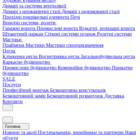
Художнє кування металу
Димарі та системи вентиляції
Димарі з нержавіючої сталі
Димарі з оцинкованої сталі
Прохідні покрівельні елементи
Печі
Воротні системи, ролети
Гаражні ворота
Промислові ворота
Відкатні, розпашні ворота
Штакетний паркан
Сіткові системи огорож
Ролетні системи
Мастики
Праймери
Мастики
Мастики спецпризначення
Цегла
Клінкерна цегла
Вогнетривка цегла
Загальнобудівельна цегла
Каркасне будівництво
Промислове будівництво
Комерційне будівництво
Приватне
будівництво
SALE
Послуги
Професійний монтаж
Безкоштовна консультація
Безкоштовний замір
Безкоштовний розрахунок
Доставка
Контакти
Головна
Новини та акції
Постачальники, виробники та партнери
Наші
об'єкти