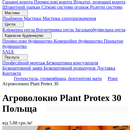
Гаражні ворота
Промислові ворота
Відкатні, розпашні ворота
Штакетний паркан
Сіткові системи огорож
Ролетні системи
Мастики
Праймери
Мастики
Мастики спецпризначення
Цегла
Клінкерна цегла
Вогнетривка цегла
Загальнобудівельна цегла
Каркасне будівництво
Промислове будівництво
Комерційне будівництво
Приватне
будівництво
SALE
Послуги
Професійний монтаж
Безкоштовна консультація
Безкоштовний замір
Безкоштовний розрахунок
Доставка
Контакти
Геотекстиль, геомембрана, бентонітові мати
Різне
Агроволокно Plant Protex 30
Агроволокно Plant Protex 30
Польща
від
5.88
грн./м²