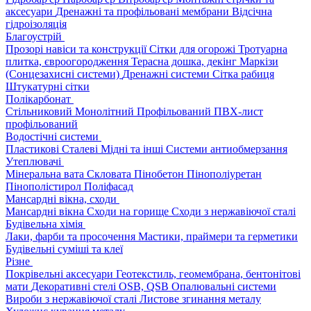
аксесуари
Дренажні та профільовані мембрани
Відсічна
гідроізоляція
Благоустрій
Прозорі навіси та конструкції
Сітки для огорожі
Тротуарна
плитка, євроогородження
Терасна дошка, декінг
Маркізи
(Сонцезахисні системи)
Дренажні системи
Сітка рабиця
Штукатурні сітки
Полікарбонат
Стільниковий
Монолітний
Профільований
ПВХ-лист
профільований
Водостічні системи
Пластикові
Сталеві
Мідні та інші
Системи антиобмерзання
Утеплювачі
Мінеральна вата
Скловата
Пінобетон
Пінополіуретан
Пінополістирол
Поліфасад
Мансардні вікна, сходи
Мансардні вікна
Сходи на горище
Сходи з нержавіючої сталі
Будівельна хімія
Лаки, фарби та просочення
Мастики, праймери та герметики
Будівельні суміші та клеї
Різне
Покрівельні аксесуари
Геотекстиль, геомембрана, бентонітові
мати
Декоративні стелі
OSB, QSB
Опалювальні системи
Вироби з нержавіючої сталі
Листове згинання металу