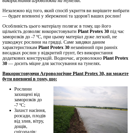
використання агроволокна на тунелях.
Незалежно від того, який спосіб укриття ви вирішите вибрати
— будьте впевнені у збереженні та здоров'ї ваших рослин!
Особливість цього матеріалу полягає в тому, що його
щільність дозволяє використовувати
Plant Protex 30
під час
заморозків до -7 ºС, при цьому матеріал дуже легкий, не
ушкоджує рослини на грядці. Саме завдяки даним
характеристикам
Plant Protex 30
незамінний при ранніх
висадках рослин у відкритий грунт, без використання
додаткових конструкцій. Водночас, агроволокно
Plant Рrotex
30
— досить міцне для застосування на тунелях.
Використовуючи Агровологічне Plant Рrotex 30, ви можете
бути впевнені в тому, що:
Рослини
захищені від
заморозків до
-7 ºС;
Захист насіння,
розсади, плодів
від злив, вітру,
дощів,
снігопадів;