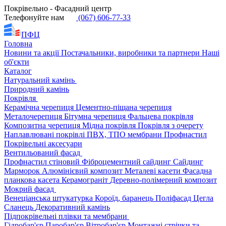
Покрівельно - Фасадний центр
Телефонуйте нам
(067) 606-77-33
ПФЦ
Головна
Новини та акції
Постачальники, виробники та партнери
Наші
об'єкти
Каталог
Натуральний камінь
Природний камінь
Покрівля
Керамічна черепиця
Цементно-піщана черепиця
Металочерепиця
Бітумна черепиця
Фальцева покрівля
Композитна черепиця
Мідна покрівля
Покрівля з очерету
Наплавлювані покрівлі
ПВХ, ТПО мембрани
Профнастил
Покрівельні аксесуари
Вентильований фасад
Профнастил стіновий
Фіброцементний сайдинг
Сайдинг
Марморок
Алюмінієвий композит
Металеві касети
Фасадна
планкова касета
Керамограніт
Деревно-полімерний композит
Мокрий фасад
Венеціанська штукатурка
Короїд, баранець
Поліфасад
Цегла
Сланець
Декоративний камінь
Підпокрівельні плівки та мембрани
Гідробар'єр
Паробар'єр
Вітробар'єр
Монтажні стрічки та