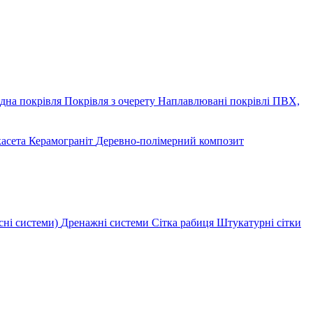
дна покрівля
Покрівля з очерету
Наплавлювані покрівлі
ПВХ,
касета
Керамограніт
Деревно-полімерний композит
сні системи)
Дренажні системи
Сітка рабиця
Штукатурні сітки