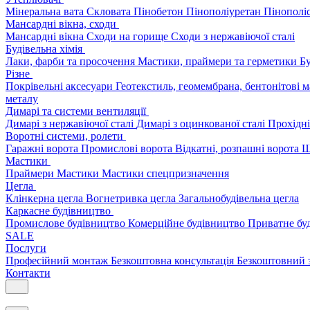
Мінеральна вата
Скловата
Пінобетон
Пінополіуретан
Пінополі
Мансардні вікна, сходи
Мансардні вікна
Сходи на горище
Сходи з нержавіючої сталі
Будівельна хімія
Лаки, фарби та просочення
Мастики, праймери та герметики
Бу
Різне
Покрівельні аксесуари
Геотекстиль, геомембрана, бентонітові 
металу
Димарі та системи вентиляції
Димарі з нержавіючої сталі
Димарі з оцинкованої сталі
Прохідні
Воротні системи, ролети
Гаражні ворота
Промислові ворота
Відкатні, розпашні ворота
Ш
Мастики
Праймери
Мастики
Мастики спецпризначення
Цегла
Клінкерна цегла
Вогнетривка цегла
Загальнобудівельна цегла
Каркасне будівництво
Промислове будівництво
Комерційне будівництво
Приватне бу
SALE
Послуги
Професійний монтаж
Безкоштовна консультація
Безкоштовний 
Контакти