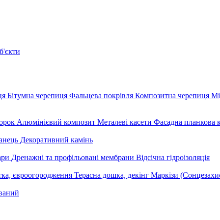
б'єкти
ця
Бітумна черепиця
Фальцева покрівля
Композитна черепиця
Мі
орок
Алюмінієвий композит
Металеві касети
Фасадна планкова 
анець
Декоративний камінь
уари
Дренажні та профільовані мембрани
Відсічна гідроізоляція
тка, євроогородження
Терасна дошка, декінг
Маркізи (Сонцезахи
ваний