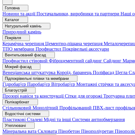
Головна
Новини та акції
Постачальники, виробники та партнери
Наші о
Каталог
Натуральний камінь
Природний камінь
Покрівля
Керамічна черепиця
Цементно-піщана черепиця
Металочерепи
ТПО мембрани
Профнастил
Покрівельні аксесуари
Вентильований фасад
Профнастил стіновий
Фіброцементний сайдинг
Сайдинг
Марм
Мокрий фасад
Венеціанська штукатурка
Короїд, баранець
Поліфасад
Цегла
Сл
Підпокрівельні плівки та мембрани
Гідробар'єр
Паробар'єр
Вітробар'єр
Монтажні стрічки та аксес
Благоустрій
Прозорі навіси та конструкції
Сітки для огорожі
Тротуарна пли
Полікарбонат
Стільниковий
Монолітний
Профільований
ПВХ-лист профільо
Водостічні системи
Пластикові
Сталеві
Мідні та інші
Системи антиобмерзання
Утеплювачі
Мінеральна вата
Скловата
Пінобетон
Пінополіуретан
Пінополі