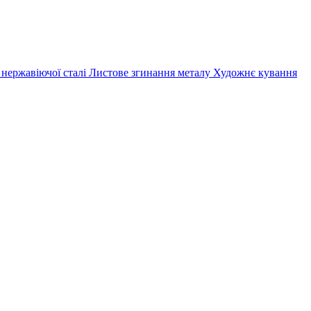
 нержавіючої сталі
Листове згинання металу
Художнє кування