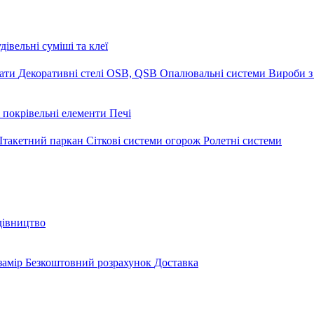
дівельні суміші та клеї
мати
Декоративні стелі
OSB, QSB
Опалювальні системи
Вироби з
 покрівельні елементи
Печі
такетний паркан
Сіткові системи огорож
Ролетні системи
дівництво
замір
Безкоштовний розрахунок
Доставка