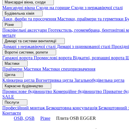
Мансардні вікна, сходи
Мансардні вікна
Сходи на горище
Сходи з нержавіючої сталі
Будівельна хімія
Лаки, фарби та просочення
Мастики, праймери та герметики
Бу
Різне
Покрівельні аксесуари
Геотекстиль, геомембрана, бентонітові 
металу
Димарі та системи вентиляції
Димарі з нержавіючої сталі
Димарі з оцинкованої сталі
Прохідні
Воротні системи, ролети
Гаражні ворота
Промислові ворота
Відкатні, розпашні ворота
Ш
Мастики
Праймери
Мастики
Мастики спецпризначення
Цегла
Клінкерна цегла
Вогнетривка цегла
Загальнобудівельна цегла
Каркасне будівництво
Промислове будівництво
Комерційне будівництво
Приватне бу
SALE
Послуги
Професійний монтаж
Безкоштовна консультація
Безкоштовний 
Контакти
OSB, QSB
Різне
Плита OSB EGGER