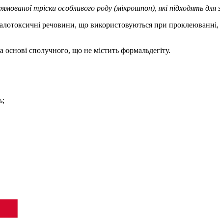
аної тріски особливого роду (мікрошпон), які підходять для за
малотоксичні речовини, що використовуються при проклеюванні, з
а основі сполучного, що не містить формальдегіту.
ь;