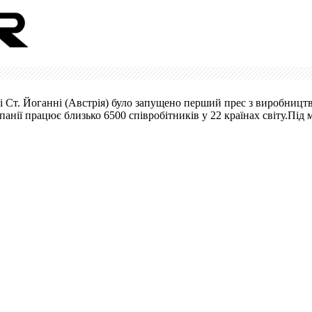
сті Ст. Йоганні (Австрія) було запущено перший прес з виробницт
нії працює близько 6500 співробітників у 22 країнах світу.Під 