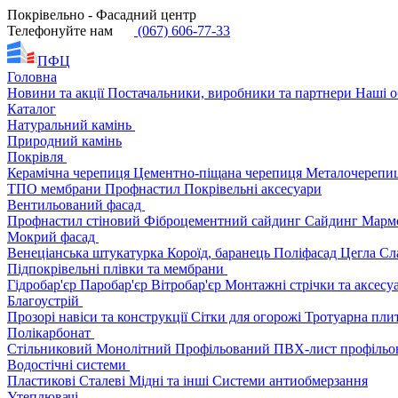
Покрівельно - Фасадний центр
Телефонуйте нам
(067) 606-77-33
ПФЦ
Головна
Новини та акції
Постачальники, виробники та партнери
Наші о
Каталог
Натуральний камінь
Природний камінь
Покрівля
Керамічна черепиця
Цементно-піщана черепиця
Металочерепи
ТПО мембрани
Профнастил
Покрівельні аксесуари
Вентильований фасад
Профнастил стіновий
Фіброцементний сайдинг
Сайдинг
Марм
Мокрий фасад
Венеціанська штукатурка
Короїд, баранець
Поліфасад
Цегла
Сл
Підпокрівельні плівки та мембрани
Гідробар'єр
Паробар'єр
Вітробар'єр
Монтажні стрічки та аксес
Благоустрій
Прозорі навіси та конструкції
Сітки для огорожі
Тротуарна пли
Полікарбонат
Стільниковий
Монолітний
Профільований
ПВХ-лист профільо
Водостічні системи
Пластикові
Сталеві
Мідні та інші
Системи антиобмерзання
Утеплювачі