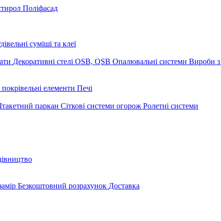
стирол
Поліфасад
дівельні суміші та клеї
мати
Декоративні стелі
OSB, QSB
Опалювальні системи
Вироби з
 покрівельні елементи
Печі
такетний паркан
Сіткові системи огорож
Ролетні системи
дівництво
замір
Безкоштовний розрахунок
Доставка