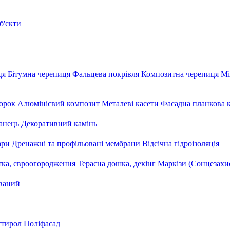
б'єкти
ця
Бітумна черепиця
Фальцева покрівля
Композитна черепиця
Мі
орок
Алюмінієвий композит
Металеві касети
Фасадна планкова 
анець
Декоративний камінь
уари
Дренажні та профільовані мембрани
Відсічна гідроізоляція
тка, євроогородження
Терасна дошка, декінг
Маркізи (Сонцезахи
ваний
стирол
Поліфасад