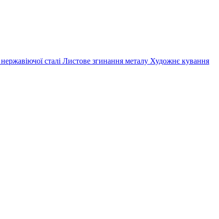
 нержавіючої сталі
Листове згинання металу
Художнє кування