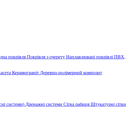
дна покрівля
Покрівля з очерету
Наплавлювані покрівлі
ПВХ,
касета
Керамограніт
Деревно-полімерний композит
сні системи)
Дренажні системи
Сітка рабиця
Штукатурні сітки