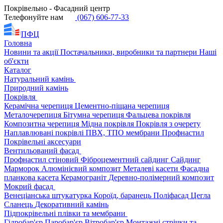
Покрівельно - Фасадний центр
Телефонуйте нам
(067) 606-77-33
ПФЦ
Головна
Новини та акції
Постачальники, виробники та партнери
Наші
об'єкти
Каталог
Натуральний камінь
Природний камінь
Покрівля
Керамічна черепиця
Цементно-піщана черепиця
Металочерепиця
Бітумна черепиця
Фальцева покрівля
Композитна черепиця
Мідна покрівля
Покрівля з очерету
Наплавлювані покрівлі
ПВХ, ТПО мембрани
Профнастил
Покрівельні аксесуари
Вентильований фасад
Профнастил стіновий
Фіброцементний сайдинг
Сайдинг
Марморок
Алюмінієвий композит
Металеві касети
Фасадна
планкова касета
Керамограніт
Деревно-полімерний композит
Мокрий фасад
Венеціанська штукатурка
Короїд, баранець
Поліфасад
Цегла
Сланець
Декоративний камінь
Підпокрівельні плівки та мембрани
Гідробар'єр
Паробар'єр
Вітробар'єр
Монтажні стрічки та