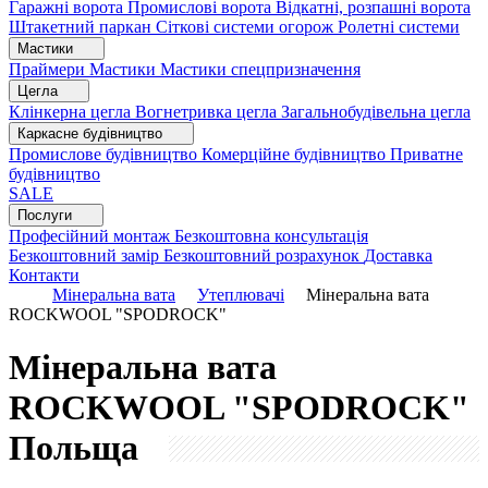
Гаражні ворота
Промислові ворота
Відкатні, розпашні ворота
Штакетний паркан
Сіткові системи огорож
Ролетні системи
Мастики
Праймери
Мастики
Мастики спецпризначення
Цегла
Клінкерна цегла
Вогнетривка цегла
Загальнобудівельна цегла
Каркасне будівництво
Промислове будівництво
Комерційне будівництво
Приватне
будівництво
SALE
Послуги
Професійний монтаж
Безкоштовна консультація
Безкоштовний замір
Безкоштовний розрахунок
Доставка
Контакти
Мінеральна вата
Утеплювачі
Мінеральна вата
ROCKWOOL "SPODROCK"
Мінеральна вата
ROCKWOOL "SPODROCK"
Польща