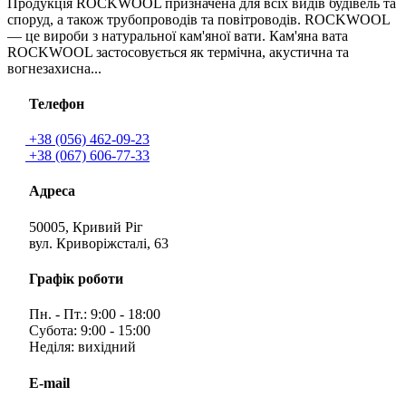
Продукція ROCKWOOL призначена для всіх видів будівель та
споруд, а також трубопроводів та повітроводів. ROCKWOOL
— це вироби з натуральної кам'яної вати. Кам'яна вата
ROCKWOOL застосовується як термічна, акустична та
вогнезахисна...
Телефон
+38 (056) 462-09-23
+38 (067) 606-77-33
Адреса
50005, Кривий Ріг
вул. Криворіжсталі, 63
Графік роботи
Пн. - Пт.: 9:00 - 18:00
Субота: 9:00 - 15:00
Неділя: вихідний
E-mail