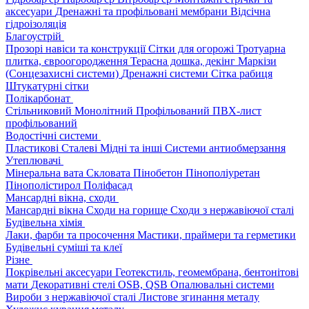
аксесуари
Дренажні та профільовані мембрани
Відсічна
гідроізоляція
Благоустрій
Прозорі навіси та конструкції
Сітки для огорожі
Тротуарна
плитка, євроогородження
Терасна дошка, декінг
Маркізи
(Сонцезахисні системи)
Дренажні системи
Сітка рабиця
Штукатурні сітки
Полікарбонат
Стільниковий
Монолітний
Профільований
ПВХ-лист
профільований
Водостічні системи
Пластикові
Сталеві
Мідні та інші
Системи антиобмерзання
Утеплювачі
Мінеральна вата
Скловата
Пінобетон
Пінополіуретан
Пінополістирол
Поліфасад
Мансардні вікна, сходи
Мансардні вікна
Сходи на горище
Сходи з нержавіючої сталі
Будівельна хімія
Лаки, фарби та просочення
Мастики, праймери та герметики
Будівельні суміші та клеї
Різне
Покрівельні аксесуари
Геотекстиль, геомембрана, бентонітові
мати
Декоративні стелі
OSB, QSB
Опалювальні системи
Вироби з нержавіючої сталі
Листове згинання металу