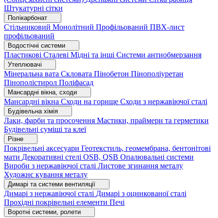
Штукатурні сітки
Полікарбонат
Стільниковий
Монолітний
Профільований
ПВХ-лист
профільований
Водостічні системи
Пластикові
Сталеві
Мідні та інші
Системи антиобмерзання
Утеплювачі
Мінеральна вата
Скловата
Пінобетон
Пінополіуретан
Пінополістирол
Поліфасад
Мансардні вікна, сходи
Мансардні вікна
Сходи на горище
Сходи з нержавіючої сталі
Будівельна хімія
Лаки, фарби та просочення
Мастики, праймери та герметики
Будівельні суміші та клеї
Різне
Покрівельні аксесуари
Геотекстиль, геомембрана, бентонітові
мати
Декоративні стелі
OSB, QSB
Опалювальні системи
Вироби з нержавіючої сталі
Листове згинання металу
Художнє кування металу
Димарі та системи вентиляції
Димарі з нержавіючої сталі
Димарі з оцинкованої сталі
Прохідні покрівельні елементи
Печі
Воротні системи, ролети