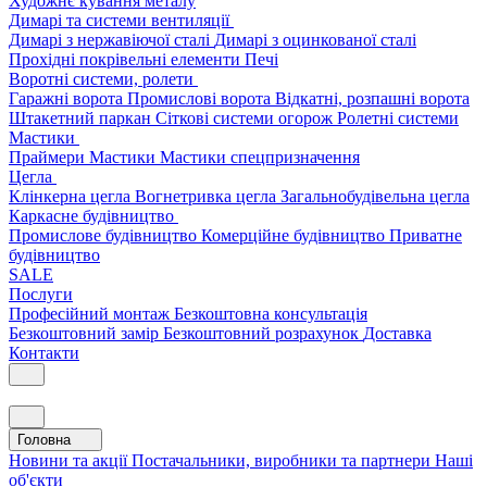
Художнє кування металу
Димарі та системи вентиляції
Димарі з нержавіючої сталі
Димарі з оцинкованої сталі
Прохідні покрівельні елементи
Печі
Воротні системи, ролети
Гаражні ворота
Промислові ворота
Відкатні, розпашні ворота
Штакетний паркан
Сіткові системи огорож
Ролетні системи
Мастики
Праймери
Мастики
Мастики спецпризначення
Цегла
Клінкерна цегла
Вогнетривка цегла
Загальнобудівельна цегла
Каркасне будівництво
Промислове будівництво
Комерційне будівництво
Приватне
будівництво
SALE
Послуги
Професійний монтаж
Безкоштовна консультація
Безкоштовний замір
Безкоштовний розрахунок
Доставка
Контакти
Головна
Новини та акції
Постачальники, виробники та партнери
Наші
об'єкти