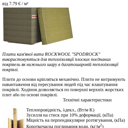
від
7.79
€ / м²
Плити кам'яної вати ROCKWOOL "SPODROCK"
використовуються для теплоізоляції плоских поєднаних
покрівель як нижнього шару в багатошаровій теплоізоляції
покрівлі.
Плити до основи кріпляться механічно. Плити не витримують
навантаження від пересування людей під час влаштування
покрівлі. Ходіння дозволяється по поверхні верхніх жорстких
плит або по основі покрівлі.
Технічні характеристики
Теплопровідність, λдекл., (Вт/м·K)
Зусилля на стиск при 10% деформації, (кПа)
Міцність на перпендикулярне розтягування, (кПа)
2
Короткочасна поглинання води, (кг/м
)