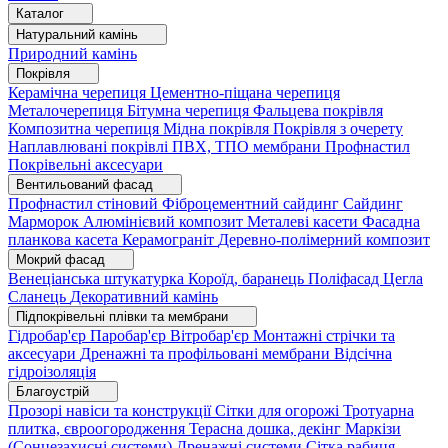
Каталог
Натуральний камінь
Природний камінь
Покрівля
Керамічна черепиця
Цементно-піщана черепиця
Металочерепиця
Бітумна черепиця
Фальцева покрівля
Композитна черепиця
Мідна покрівля
Покрівля з очерету
Наплавлювані покрівлі
ПВХ, ТПО мембрани
Профнастил
Покрівельні аксесуари
Вентильований фасад
Профнастил стіновий
Фіброцементний сайдинг
Сайдинг
Марморок
Алюмінієвий композит
Металеві касети
Фасадна
планкова касета
Керамограніт
Деревно-полімерний композит
Мокрий фасад
Венеціанська штукатурка
Короїд, баранець
Поліфасад
Цегла
Сланець
Декоративний камінь
Підпокрівельні плівки та мембрани
Гідробар'єр
Паробар'єр
Вітробар'єр
Монтажні стрічки та
аксесуари
Дренажні та профільовані мембрани
Відсічна
гідроізоляція
Благоустрій
Прозорі навіси та конструкції
Сітки для огорожі
Тротуарна
плитка, євроогородження
Терасна дошка, декінг
Маркізи
(Сонцезахисні системи)
Дренажні системи
Сітка рабиця