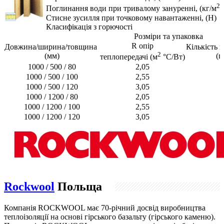
2
Поглинання води при тривалому зануренні, (кг/м
)
Стисне зусилля при точковому навантаженні, (Н)
Класифікація з горючості
Розміри та упаковка
R опір
Довжина/ширина/товщина
Кількість п
2
(мм)
(ш
теплопередачі (м
°С/Вт)
1000 / 500 / 80
2,05
1000 / 500 / 100
2,55
1000 / 500 / 120
3,05
1000 / 1200 / 80
2,05
1
1000 / 1200 / 100
2,55
1
1000 / 1200 / 120
3,05
1
Rockwool
Польща
Компанія ROCKWOOL має 70-річний досвід виробництва
теплоізоляції на основі гірського базальту (гірського каменю).