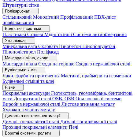
Штукатурні сітки
Полікарбонат
Стільниковий
Монолітний
Профільований
ПВХ-лист
профільований
Водостічні системи
Пластикові
Сталеві
Мідні та інші
Системи антиобмерзання
Утеплювачі
Мінеральна вата
Скловата
Пінобетон
Пінополіуретан
Пінополістирол
Поліфасад
Мансардні вікна, сходи
Мансардні вікна
Сходи на горище
Сходи з нержавіючої сталі
Будівельна хімія
Лаки, фарби та просочення
Мастики, праймери та герметики
Будівельні суміші та клеї
Різне
Покрівельні аксесуари
Геотекстиль, геомембрана, бентонітові
мати
Декоративні стелі
OSB, QSB
Опалювальні системи
Вироби з нержавіючої сталі
Листове згинання металу
Художнє кування металу
Димарі та системи вентиляції
Димарі з нержавіючої сталі
Димарі з оцинкованої сталі
Прохідні покрівельні елементи
Печі
Воротні системи, ролети