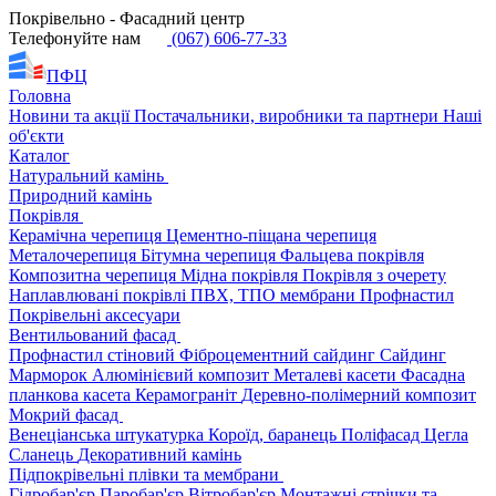
Покрівельно - Фасадний центр
Телефонуйте нам
(067) 606-77-33
ПФЦ
Головна
Новини та акції
Постачальники, виробники та партнери
Наші
об'єкти
Каталог
Натуральний камінь
Природний камінь
Покрівля
Керамічна черепиця
Цементно-піщана черепиця
Металочерепиця
Бітумна черепиця
Фальцева покрівля
Композитна черепиця
Мідна покрівля
Покрівля з очерету
Наплавлювані покрівлі
ПВХ, ТПО мембрани
Профнастил
Покрівельні аксесуари
Вентильований фасад
Профнастил стіновий
Фіброцементний сайдинг
Сайдинг
Марморок
Алюмінієвий композит
Металеві касети
Фасадна
планкова касета
Керамограніт
Деревно-полімерний композит
Мокрий фасад
Венеціанська штукатурка
Короїд, баранець
Поліфасад
Цегла
Сланець
Декоративний камінь
Підпокрівельні плівки та мембрани
Гідробар'єр
Паробар'єр
Вітробар'єр
Монтажні стрічки та