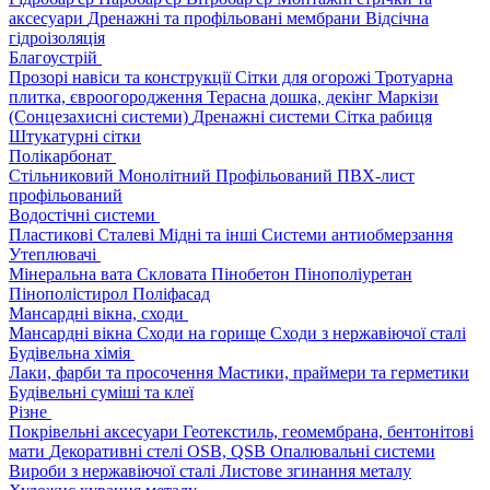
аксесуари
Дренажні та профільовані мембрани
Відсічна
гідроізоляція
Благоустрій
Прозорі навіси та конструкції
Сітки для огорожі
Тротуарна
плитка, євроогородження
Терасна дошка, декінг
Маркізи
(Сонцезахисні системи)
Дренажні системи
Сітка рабиця
Штукатурні сітки
Полікарбонат
Стільниковий
Монолітний
Профільований
ПВХ-лист
профільований
Водостічні системи
Пластикові
Сталеві
Мідні та інші
Системи антиобмерзання
Утеплювачі
Мінеральна вата
Скловата
Пінобетон
Пінополіуретан
Пінополістирол
Поліфасад
Мансардні вікна, сходи
Мансардні вікна
Сходи на горище
Сходи з нержавіючої сталі
Будівельна хімія
Лаки, фарби та просочення
Мастики, праймери та герметики
Будівельні суміші та клеї
Різне
Покрівельні аксесуари
Геотекстиль, геомембрана, бентонітові
мати
Декоративні стелі
OSB, QSB
Опалювальні системи
Вироби з нержавіючої сталі
Листове згинання металу