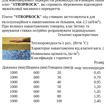
Для міжповерхових перекриттів рекомендується використання
плит
"STROPROCK"
, які сприяють збереженню відповідної
звукоізоляції масивного перекриття.
Плити
"STROPROCK"
під стяжкою застосовуються для
2
експлуатаційного навантаження не більшим, ніж 2,5 (кН/м
).
При великих навантаженнях товщину, клас бетону та
армування стяжки потрібно розраховувати індивідуально.
Технічні характеристики
Теплопроводность λ роз., (Вт/м °С)
Характерне навантаження від власної ваги, (
3
Номінальна щільність, (кг/м
)
Класифікація з горючості
Розмір
Довжина (мм)
Ширина (мм)
Товщина (мм)
R опір теплопередачі,
1000
600
20
0,45
1000
600
30
0,70
1000
600
40
0,95
1000
600
50
1,20
1000
600
60
1,45
1000
600
80
1,95
1000
600
100
2,40