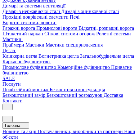
Художнє кування металу
Димарі та системи вентиляції
Димарі з нержавіючої сталі
Димарі з оцинкованої сталі
Прохідні покрівельні елементи
Печі
Воротні системи, ролети
Гаражні ворота
Промислові ворота
Відкатні, розпашні ворота
Штакетний паркан
Сіткові системи огорож
Ролетні системи
Мастики
Праймери
Мастики
Мастики спецпризначення
Цегла
Клінкерна цегла
Вогнетривка цегла
Загальнобудівельна цегла
Каркасне будівництво
Промислове будівництво
Комерційне будівництво
Приватне
будівництво
SALE
Послуги
Професійний монтаж
Безкоштовна консультація
Безкоштовний замір
Безкоштовний розрахунок
Доставка
Контакти
Головна
Новини та акції
Постачальники, виробники та партнери
Наші
об'єкти