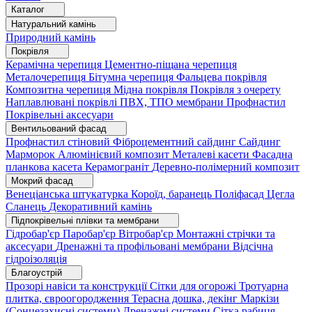
Каталог
Натуральний камінь
Природний камінь
Покрівля
Керамічна черепиця
Цементно-піщана черепиця
Металочерепиця
Бітумна черепиця
Фальцева покрівля
Композитна черепиця
Мідна покрівля
Покрівля з очерету
Наплавлювані покрівлі
ПВХ, ТПО мембрани
Профнастил
Покрівельні аксесуари
Вентильований фасад
Профнастил стіновий
Фіброцементний сайдинг
Сайдинг
Марморок
Алюмінієвий композит
Металеві касети
Фасадна
планкова касета
Керамограніт
Деревно-полімерний композит
Мокрий фасад
Венеціанська штукатурка
Короїд, баранець
Поліфасад
Цегла
Сланець
Декоративний камінь
Підпокрівельні плівки та мембрани
Гідробар'єр
Паробар'єр
Вітробар'єр
Монтажні стрічки та
аксесуари
Дренажні та профільовані мембрани
Відсічна
гідроізоляція
Благоустрій
Прозорі навіси та конструкції
Сітки для огорожі
Тротуарна
плитка, євроогородження
Терасна дошка, декінг
Маркізи
(Сонцезахисні системи)
Дренажні системи
Сітка рабиця