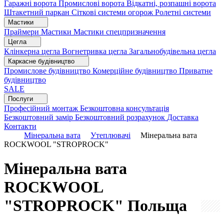
Гаражні ворота
Промислові ворота
Відкатні, розпашні ворота
Штакетний паркан
Сіткові системи огорож
Ролетні системи
Мастики
Праймери
Мастики
Мастики спецпризначення
Цегла
Клінкерна цегла
Вогнетривка цегла
Загальнобудівельна цегла
Каркасне будівництво
Промислове будівництво
Комерційне будівництво
Приватне
будівництво
SALE
Послуги
Професійний монтаж
Безкоштовна консультація
Безкоштовний замір
Безкоштовний розрахунок
Доставка
Контакти
Мінеральна вата
Утеплювачі
Мінеральна вата
ROCKWOOL "STROPROCK"
Мінеральна вата
ROCKWOOL
"STROPROCK"
Польща