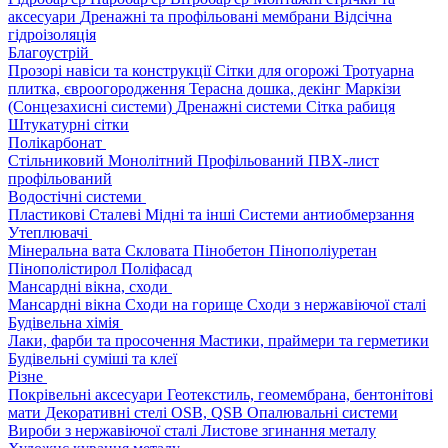
аксесуари
Дренажні та профільовані мембрани
Відсічна
гідроізоляція
Благоустрій
Прозорі навіси та конструкції
Сітки для огорожі
Тротуарна
плитка, євроогородження
Терасна дошка, декінг
Маркізи
(Сонцезахисні системи)
Дренажні системи
Сітка рабиця
Штукатурні сітки
Полікарбонат
Стільниковий
Монолітний
Профільований
ПВХ-лист
профільований
Водостічні системи
Пластикові
Сталеві
Мідні та інші
Системи антиобмерзання
Утеплювачі
Мінеральна вата
Скловата
Пінобетон
Пінополіуретан
Пінополістирол
Поліфасад
Мансардні вікна, сходи
Мансардні вікна
Сходи на горище
Сходи з нержавіючої сталі
Будівельна хімія
Лаки, фарби та просочення
Мастики, праймери та герметики
Будівельні суміші та клеї
Різне
Покрівельні аксесуари
Геотекстиль, геомембрана, бентонітові
мати
Декоративні стелі
OSB, QSB
Опалювальні системи
Вироби з нержавіючої сталі
Листове згинання металу