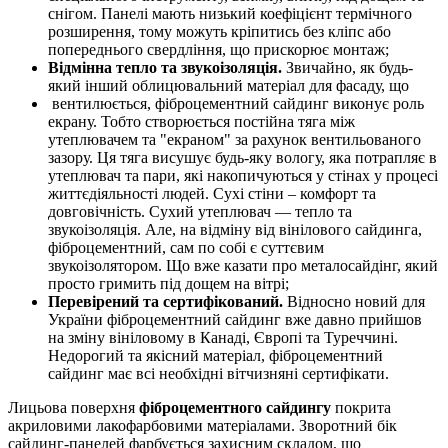
снігом. Панелі мають низький коефіцієнт термічного
розширення, тому можуть кріпитись без кліпс або
попереднього свердління, що прискорює монтаж;
Відмінна тепло та звукоізоляція.
Звичайно, як будь-
який інший облицювальний матеріал для фасаду, що
вентилюється, фіброцементний сайдинг виконує роль
екрану. Тобто створюється постійна тяга між
утеплювачем та "екраном" за рахунок вентильованого
зазору. Ця тяга висушує будь-яку вологу, яка потрапляє в
утеплювач та пари, які накопичуються у стінах у процесі
життєдіяльності людей. Сухі стіни – комфорт та
довговічність. Сухий утеплювач — тепло та
звукоізоляція. Але, на відміну від вінілового сайдинга,
фіброцементний, сам по собі є суттєвим
звукоізолятором. Що вже казати про металосайдінг, який
просто гримить під дощем на вітрі;
Перевірений та сертифікований.
Відносно новий для
України фіброцементний сайдинг вже давно прийшов
на зміну вініловому в Канаді, Європі та Туреччині.
Недорогий та якісний матеріал, фіброцементний
сайдинг має всі необхідні вітчизняні сертифікати.
Лицьова поверхня
фіброцементного сайдингу
покрита
акриловими лакофарбовими матеріалами. Зворотний бік
сайдинг-панелей фарбується захисним складом, що