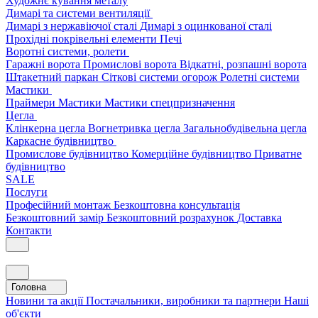
Художнє кування металу
Димарі та системи вентиляції
Димарі з нержавіючої сталі
Димарі з оцинкованої сталі
Прохідні покрівельні елементи
Печі
Воротні системи, ролети
Гаражні ворота
Промислові ворота
Відкатні, розпашні ворота
Штакетний паркан
Сіткові системи огорож
Ролетні системи
Мастики
Праймери
Мастики
Мастики спецпризначення
Цегла
Клінкерна цегла
Вогнетривка цегла
Загальнобудівельна цегла
Каркасне будівництво
Промислове будівництво
Комерційне будівництво
Приватне
будівництво
SALE
Послуги
Професійний монтаж
Безкоштовна консультація
Безкоштовний замір
Безкоштовний розрахунок
Доставка
Контакти
Головна
Новини та акції
Постачальники, виробники та партнери
Наші
об'єкти