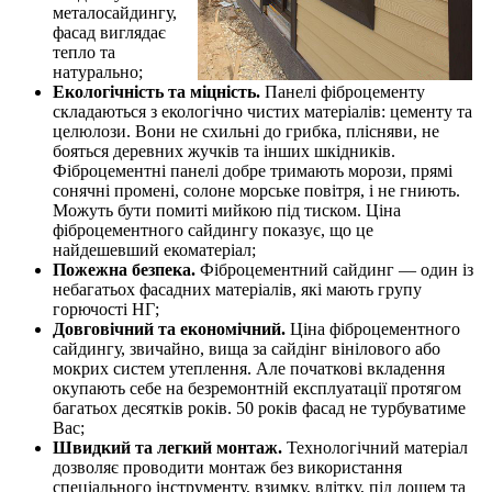
металосайдингу,
фасад виглядає
тепло та
натурально;
Екологічність та міцність.
Панелі фіброцементу
складаються з екологічно чистих матеріалів: цементу та
целюлози. Вони не схильні до грибка, плісняви, не
бояться деревних жучків та інших шкідників.
Фіброцементні панелі добре тримають морози, прямі
сонячні промені, солоне морське повітря, і не гниють.
Можуть бути помиті мийкою під тиском. Ціна
фіброцементного сайдингу показує, що це
найдешевший екоматеріал;
Пожежна безпека.
Фіброцементний сайдинг — один із
небагатьох фасадних матеріалів, які мають групу
горючості НГ;
Довговічний та економічний.
Ціна фіброцементного
сайдингу, звичайно, вища за сайдінг вінілового або
мокрих систем утеплення. Але початкові вкладення
окупають себе на безремонтній експлуатації протягом
багатьох десятків років. 50 років фасад не турбуватиме
Вас;
Швидкий та легкий монтаж.
Технологічний матеріал
дозволяє проводити монтаж без використання
спеціального інструменту, взимку, влітку, під дощем та