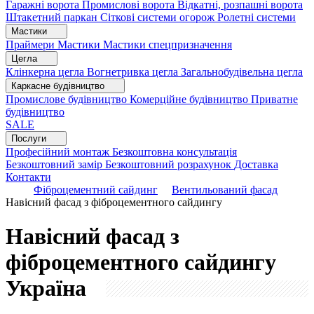
Гаражні ворота
Промислові ворота
Відкатні, розпашні ворота
Штакетний паркан
Сіткові системи огорож
Ролетні системи
Мастики
Праймери
Мастики
Мастики спецпризначення
Цегла
Клінкерна цегла
Вогнетривка цегла
Загальнобудівельна цегла
Каркасне будівництво
Промислове будівництво
Комерційне будівництво
Приватне
будівництво
SALE
Послуги
Професійний монтаж
Безкоштовна консультація
Безкоштовний замір
Безкоштовний розрахунок
Доставка
Контакти
Фіброцементний сайдинг
Вентильований фасад
Навісний фасад з фіброцементного сайдингу
Навісний фасад з
фіброцементного сайдингу
Україна