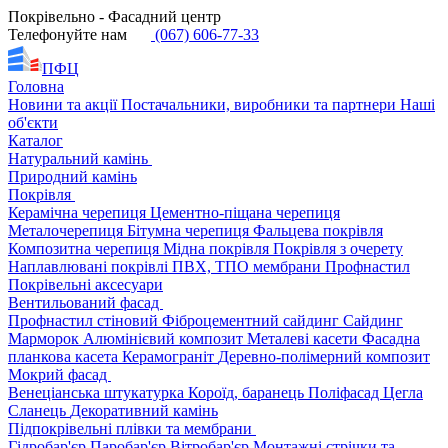
Покрівельно - Фасадний центр
Телефонуйте нам
(067) 606-77-33
ПФЦ
Головна
Новини та акції
Постачальники, виробники та партнери
Наші
об'єкти
Каталог
Натуральний камінь
Природний камінь
Покрівля
Керамічна черепиця
Цементно-піщана черепиця
Металочерепиця
Бітумна черепиця
Фальцева покрівля
Композитна черепиця
Мідна покрівля
Покрівля з очерету
Наплавлювані покрівлі
ПВХ, ТПО мембрани
Профнастил
Покрівельні аксесуари
Вентильований фасад
Профнастил стіновий
Фіброцементний сайдинг
Сайдинг
Марморок
Алюмінієвий композит
Металеві касети
Фасадна
планкова касета
Керамограніт
Деревно-полімерний композит
Мокрий фасад
Венеціанська штукатурка
Короїд, баранець
Поліфасад
Цегла
Сланець
Декоративний камінь
Підпокрівельні плівки та мембрани
Гідробар'єр
Паробар'єр
Вітробар'єр
Монтажні стрічки та