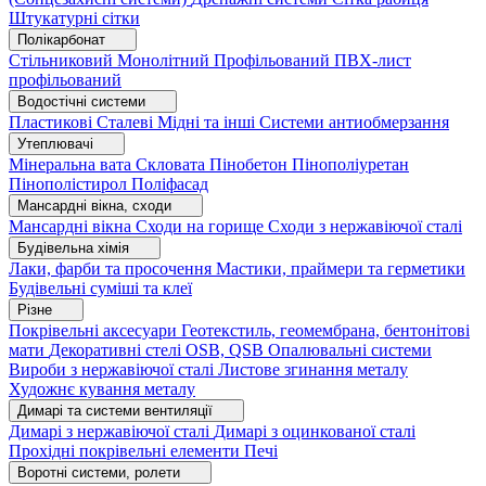
Штукатурні сітки
Полікарбонат
Стільниковий
Монолітний
Профільований
ПВХ-лист
профільований
Водостічні системи
Пластикові
Сталеві
Мідні та інші
Системи антиобмерзання
Утеплювачі
Мінеральна вата
Скловата
Пінобетон
Пінополіуретан
Пінополістирол
Поліфасад
Мансардні вікна, сходи
Мансардні вікна
Сходи на горище
Сходи з нержавіючої сталі
Будівельна хімія
Лаки, фарби та просочення
Мастики, праймери та герметики
Будівельні суміші та клеї
Різне
Покрівельні аксесуари
Геотекстиль, геомембрана, бентонітові
мати
Декоративні стелі
OSB, QSB
Опалювальні системи
Вироби з нержавіючої сталі
Листове згинання металу
Художнє кування металу
Димарі та системи вентиляції
Димарі з нержавіючої сталі
Димарі з оцинкованої сталі
Прохідні покрівельні елементи
Печі
Воротні системи, ролети