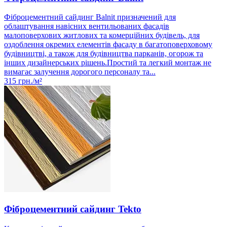
Фіброцементний сайдинг Balnit призначений для
облаштування навісних вентильованих фасадів
малоповерхових житлових та комерційних будівель, для
оздоблення окремих елементів фасаду в багатоповерховому
будівництві, а також для будівництва парканів, огорож та
інших дизайнерських рішень.Простий та легкий монтаж не
вимагає залучення дорогого персоналу та...
315
грн./м²
Фіброцементний сайдинг Tekto