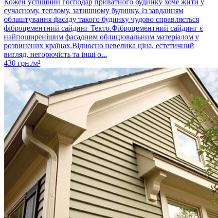
Кожен успішний господар приватного будинку хоче жити у
сучасному, теплому, затишному будинку. Із завданням
облаштування фасаду такого будинку чудово справляється
фіброцементний сайдинг Текто.Фіброцементний сайдинг є
найпоширенішим фасадним облицювальним матеріалом у
розвинених країнах.Відносно невелика ціна, естетичний
вигляд, негорючість та інші о...
430
грн./м²