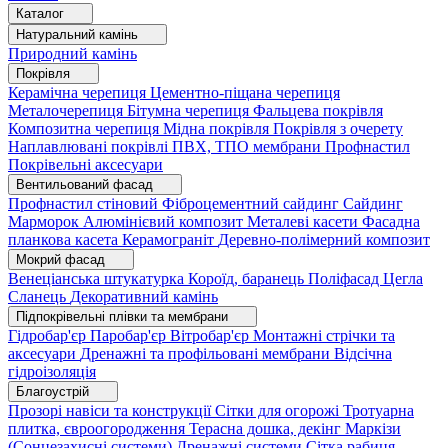
Каталог
Натуральний камінь
Природний камінь
Покрівля
Керамічна черепиця
Цементно-піщана черепиця
Металочерепиця
Бітумна черепиця
Фальцева покрівля
Композитна черепиця
Мідна покрівля
Покрівля з очерету
Наплавлювані покрівлі
ПВХ, ТПО мембрани
Профнастил
Покрівельні аксесуари
Вентильований фасад
Профнастил стіновий
Фіброцементний сайдинг
Сайдинг
Марморок
Алюмінієвий композит
Металеві касети
Фасадна
планкова касета
Керамограніт
Деревно-полімерний композит
Мокрий фасад
Венеціанська штукатурка
Короїд, баранець
Поліфасад
Цегла
Сланець
Декоративний камінь
Підпокрівельні плівки та мембрани
Гідробар'єр
Паробар'єр
Вітробар'єр
Монтажні стрічки та
аксесуари
Дренажні та профільовані мембрани
Відсічна
гідроізоляція
Благоустрій
Прозорі навіси та конструкції
Сітки для огорожі
Тротуарна
плитка, євроогородження
Терасна дошка, декінг
Маркізи
(Сонцезахисні системи)
Дренажні системи
Сітка рабиця