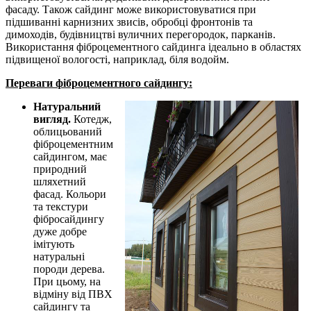
фасаду. Також сайдинг може використовуватися при
підшиванні карнизних звисів, обробці фронтонів та
димоходів, будівництві вуличних перегородок, парканів.
Використання фіброцементного сайдинга ідеально в областях
підвищеної вологості, наприклад, біля водойм.
Переваги фіброцементного сайдингу:
Натуральний
вигляд.
Котедж,
облицьований
фіброцементним
сайдингом, має
природний
шляхетний
фасад. Кольори
та текстури
фібросайдингу
дуже добре
імітують
натуральні
породи дерева.
При цьому, на
відміну від ПВХ
сайдингу та