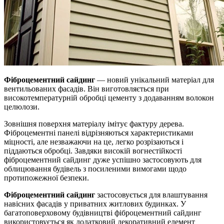
Фіброцементний сайдинг
— новий унікальний матеріал для
вентильованих фасадів. Він виготовляється при
високотемпературній обробці цементу з додаванням волокон
целюлози.
Зовнішня поверхня матеріалу імітує фактуру дерева.
Фіброцементні панелі відрізняються характеристиками
міцності, але незважаючи на це, легко розрізаються і
піддаються обробці. Завдяки високій вогнестійкості
фіброцементний сайдинг дуже успішно застосовують для
облицювання будівель з посиленими вимогами щодо
протипожежної безпеки.
Фіброцементний сайдинг
застосовується для влаштування
навісних фасадів у приватних житлових будинках. У
багатоповерховому будівництві фіброцементний сайдинг
використовується як додатковий декоративний елемент