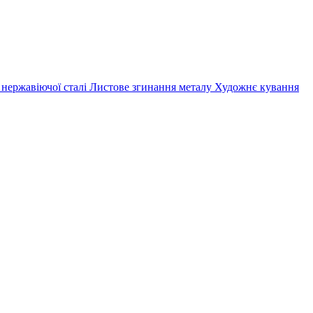
 нержавіючої сталі
Листове згинання металу
Художнє кування