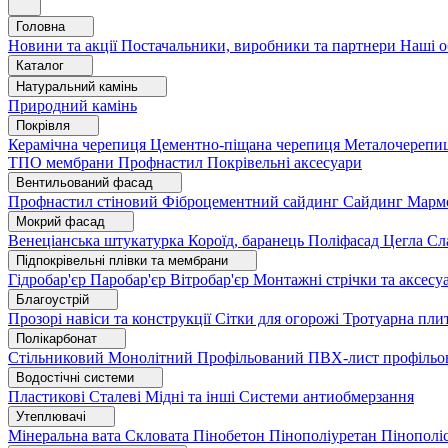
Головна
Новини та акції
Постачальники, виробники та партнери
Наші о
Каталог
Натуральний камінь
Природний камінь
Покрівля
Керамічна черепиця
Цементно-піщана черепиця
Металочерепи
ТПО мембрани
Профнастил
Покрівельні аксесуари
Вентильований фасад
Профнастил стіновий
Фіброцементний сайдинг
Сайдинг
Марм
Мокрий фасад
Венеціанська штукатурка
Короїд, баранець
Поліфасад
Цегла
Сл
Підпокрівельні плівки та мембрани
Гідробар'єр
Паробар'єр
Вітробар'єр
Монтажні стрічки та аксес
Благоустрій
Прозорі навіси та конструкції
Сітки для огорожі
Тротуарна пли
Полікарбонат
Стільниковий
Монолітний
Профільований
ПВХ-лист профільо
Водостічні системи
Пластикові
Сталеві
Мідні та інші
Системи антиобмерзання
Утеплювачі
Мінеральна вата
Скловата
Пінобетон
Пінополіуретан
Пінополі