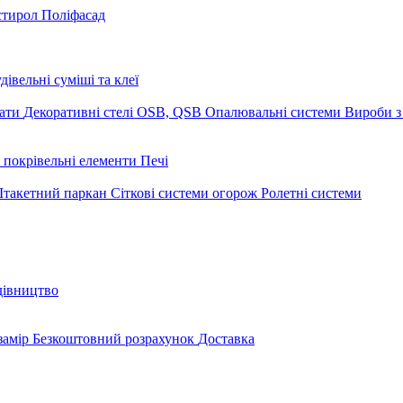
стирол
Поліфасад
дівельні суміші та клеї
мати
Декоративні стелі
OSB, QSB
Опалювальні системи
Вироби з
 покрівельні елементи
Печі
такетний паркан
Сіткові системи огорож
Ролетні системи
дівництво
замір
Безкоштовний розрахунок
Доставка