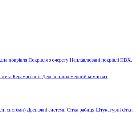
дна покрівля
Покрівля з очерету
Наплавлювані покрівлі
ПВХ,
касета
Керамограніт
Деревно-полімерний композит
сні системи)
Дренажні системи
Сітка рабиця
Штукатурні сітки