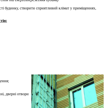
ті будинку, створити сприятливий клімат у приміщеннях,
тін:
щення;
ні, дверні отвори