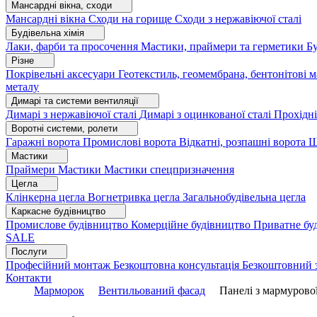
Мансардні вікна, сходи
Мансардні вікна
Сходи на горище
Сходи з нержавіючої сталі
Будівельна хімія
Лаки, фарби та просочення
Мастики, праймери та герметики
Бу
Різне
Покрівельні аксесуари
Геотекстиль, геомембрана, бентонітові 
металу
Димарі та системи вентиляції
Димарі з нержавіючої сталі
Димарі з оцинкованої сталі
Прохідні
Воротні системи, ролети
Гаражні ворота
Промислові ворота
Відкатні, розпашні ворота
Ш
Мастики
Праймери
Мастики
Мастики спецпризначення
Цегла
Клінкерна цегла
Вогнетривка цегла
Загальнобудівельна цегла
Каркасне будівництво
Промислове будівництво
Комерційне будівництво
Приватне бу
SALE
Послуги
Професійний монтаж
Безкоштовна консультація
Безкоштовний 
Контакти
Марморок
Вентильований фасад
Панелі з мармурово