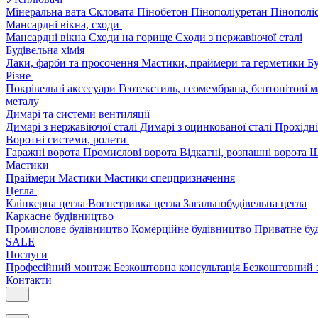
Мінеральна вата
Скловата
Пінобетон
Пінополіуретан
Пінополі
Мансардні вікна, сходи
Мансардні вікна
Сходи на горище
Сходи з нержавіючої сталі
Будівельна хімія
Лаки, фарби та просочення
Мастики, праймери та герметики
Бу
Різне
Покрівельні аксесуари
Геотекстиль, геомембрана, бентонітові 
металу
Димарі та системи вентиляції
Димарі з нержавіючої сталі
Димарі з оцинкованої сталі
Прохідні
Воротні системи, ролети
Гаражні ворота
Промислові ворота
Відкатні, розпашні ворота
Ш
Мастики
Праймери
Мастики
Мастики спецпризначення
Цегла
Клінкерна цегла
Вогнетривка цегла
Загальнобудівельна цегла
Каркасне будівництво
Промислове будівництво
Комерційне будівництво
Приватне бу
SALE
Послуги
Професійний монтаж
Безкоштовна консультація
Безкоштовний 
Контакти