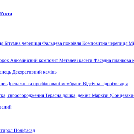
б'єкти
ця
Бітумна черепиця
Фальцева покрівля
Композитна черепиця
Мі
орок
Алюмінієвий композит
Металеві касети
Фасадна планкова 
анець
Декоративний камінь
уари
Дренажні та профільовані мембрани
Відсічна гідроізоляція
тка, євроогородження
Терасна дошка, декінг
Маркізи (Сонцезахи
ваний
стирол
Поліфасад