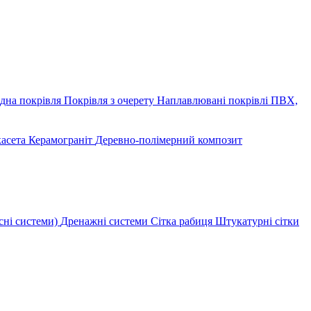
дна покрівля
Покрівля з очерету
Наплавлювані покрівлі
ПВХ,
касета
Керамограніт
Деревно-полімерний композит
сні системи)
Дренажні системи
Сітка рабиця
Штукатурні сітки