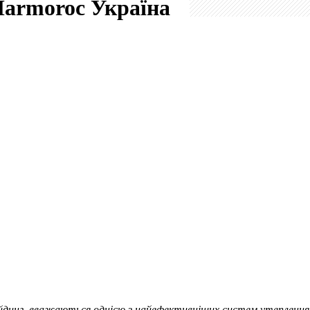
 Marmoroc
Україна
сайдинг, вважаються однією з найефективніших систем утеплення