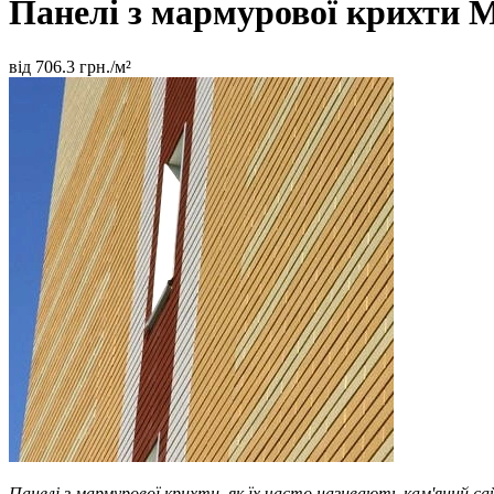
Панелі з мармурової крихти
від
706.3
грн./м²
Панелі з мармурової крихти, як їх часто називають кам'яний 