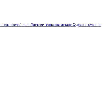
 нержавіючої сталі
Листове згинання металу
Художнє кування