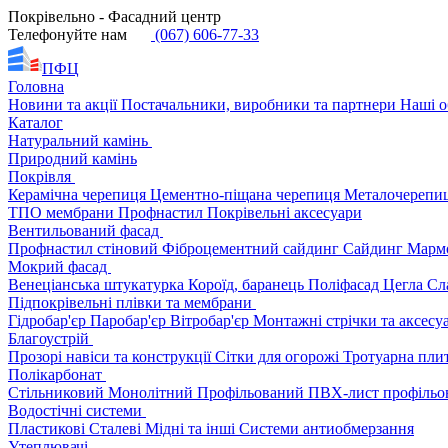
Покрівельно - Фасадний центр
Телефонуйте нам
(067) 606-77-33
ПФЦ
Головна
Новини та акції
Постачальники, виробники та партнери
Наші о
Каталог
Натуральний камінь
Природний камінь
Покрівля
Керамічна черепиця
Цементно-піщана черепиця
Металочерепи
ТПО мембрани
Профнастил
Покрівельні аксесуари
Вентильований фасад
Профнастил стіновий
Фіброцементний сайдинг
Сайдинг
Марм
Мокрий фасад
Венеціанська штукатурка
Короїд, баранець
Поліфасад
Цегла
Сл
Підпокрівельні плівки та мембрани
Гідробар'єр
Паробар'єр
Вітробар'єр
Монтажні стрічки та аксес
Благоустрій
Прозорі навіси та конструкції
Сітки для огорожі
Тротуарна пли
Полікарбонат
Стільниковий
Монолітний
Профільований
ПВХ-лист профільо
Водостічні системи
Пластикові
Сталеві
Мідні та інші
Системи антиобмерзання
Утеплювачі