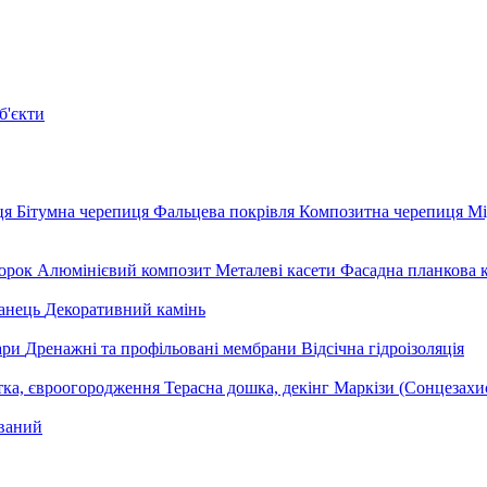
б'єкти
ця
Бітумна черепиця
Фальцева покрівля
Композитна черепиця
Мі
орок
Алюмінієвий композит
Металеві касети
Фасадна планкова 
анець
Декоративний камінь
уари
Дренажні та профільовані мембрани
Відсічна гідроізоляція
тка, євроогородження
Терасна дошка, декінг
Маркізи (Сонцезахи
ваний