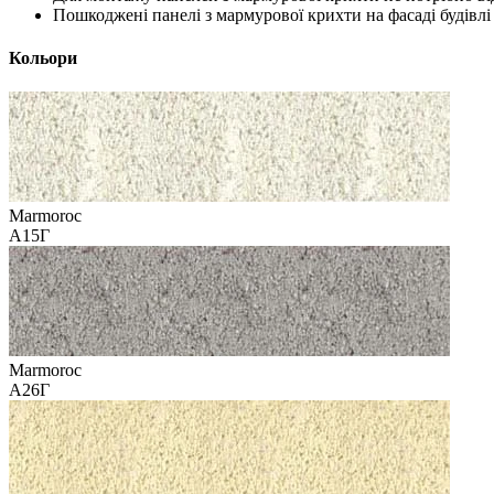
Пошкоджені панелі з мармурової крихти на фасаді будівлі
Кольори
Marmoroc
А15Г
Marmoroc
А26Г