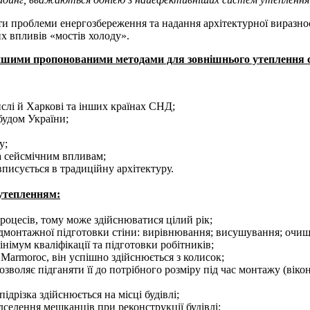
 проблеми енергозбереження та надання архітектурної виразнос
х впливів «мостів холоду».
іншими пропонованими методами для зовнішнього утеплення с
ислі й Харкові та інших країнах СНД;
будом України;
у;
та сейсмічним впливам;
писується в традиційну архітектуру.
 утепленням:
процесів, тому може здійснюватися цілий рік;
едмонтажної підготовки стіни: вирівнювання; висушування; очи
імум кваліфікації та підготовки робітників;
Marmoroc, він успішно здійснюється з колисок;
зволяє підганяти її до потрібного розміру під час монтажу (вікон
дрізка здійснюється на місці будівлі;
селення мешканців при реконструкції будівлі;