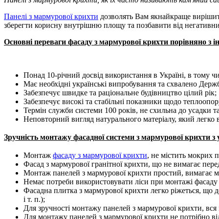
Панелі з мармурової крихти
дозволять Вам якнайкраще вирішити
зберегти корисну внутрішню площу та позбавити від негативни
Основні переваги фасаду з мармурової крихти порівняно з 
Понад 10-річний досвід використання в Україні, в тому ч
Має необхідні українські випробування та схвалено Держ
Забезпечує швидке та раціональне будівництво цілий рік;
Забезпечує високі та стабільні показники щодо теплоопор
Термін служби системи 100 років, не схильна до усадки 
Неповторний вигляд натурального матеріалу, який легко в
Зручність монтажу фасадної системи з мармурової крихти з
Монтаж
фасаду з мармурової крихти
, не містить мокрих 
Фасад з мармурової гранітної крихти, що не вимагає пер
Монтаж панелей з мармурової крихти простий, вимагає мін
Немає потреби використовувати ліси при монтажі фасаду 
Фасадна плитка з мармурової крихти легко ріжеться, що до
і т. п.);
Для зручності монтажу панелей з мармурової крихти, вся пі
Для монтажу панелей з мармурової крихти не потрібно від