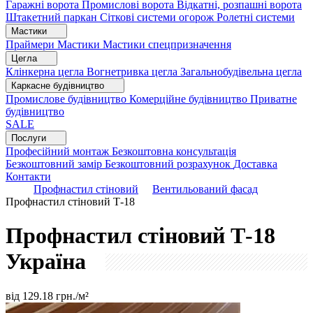
Гаражні ворота
Промислові ворота
Відкатні, розпашні ворота
Штакетний паркан
Сіткові системи огорож
Ролетні системи
Мастики
Праймери
Мастики
Мастики спецпризначення
Цегла
Клінкерна цегла
Вогнетривка цегла
Загальнобудівельна цегла
Каркасне будівництво
Промислове будівництво
Комерційне будівництво
Приватне
будівництво
SALE
Послуги
Професійний монтаж
Безкоштовна консультація
Безкоштовний замір
Безкоштовний розрахунок
Доставка
Контакти
Профнастил стіновий
Вентильований фасад
Профнастил стіновий Т-18
Профнастил стіновий Т-18
Україна
від
129.18
грн./м²