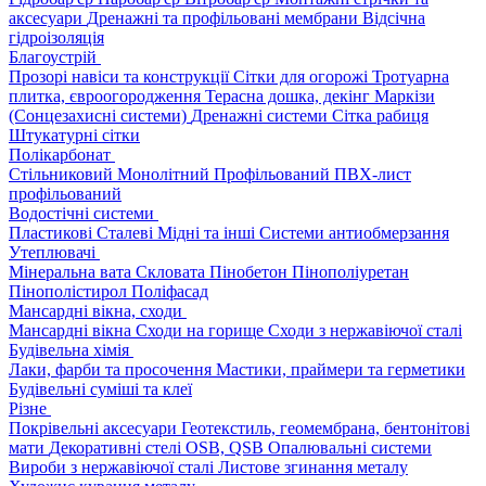
аксесуари
Дренажні та профільовані мембрани
Відсічна
гідроізоляція
Благоустрій
Прозорі навіси та конструкції
Сітки для огорожі
Тротуарна
плитка, євроогородження
Терасна дошка, декінг
Маркізи
(Сонцезахисні системи)
Дренажні системи
Сітка рабиця
Штукатурні сітки
Полікарбонат
Стільниковий
Монолітний
Профільований
ПВХ-лист
профільований
Водостічні системи
Пластикові
Сталеві
Мідні та інші
Системи антиобмерзання
Утеплювачі
Мінеральна вата
Скловата
Пінобетон
Пінополіуретан
Пінополістирол
Поліфасад
Мансардні вікна, сходи
Мансардні вікна
Сходи на горище
Сходи з нержавіючої сталі
Будівельна хімія
Лаки, фарби та просочення
Мастики, праймери та герметики
Будівельні суміші та клеї
Різне
Покрівельні аксесуари
Геотекстиль, геомембрана, бентонітові
мати
Декоративні стелі
OSB, QSB
Опалювальні системи
Вироби з нержавіючої сталі
Листове згинання металу