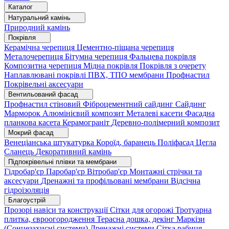
Каталог
Натуральний камінь
Природний камінь
Покрівля
Керамічна черепиця
Цементно-піщана черепиця
Металочерепиця
Бітумна черепиця
Фальцева покрівля
Композитна черепиця
Мідна покрівля
Покрівля з очерету
Наплавлювані покрівлі
ПВХ, ТПО мембрани
Профнастил
Покрівельні аксесуари
Вентильований фасад
Профнастил стіновий
Фіброцементний сайдинг
Сайдинг
Марморок
Алюмінієвий композит
Металеві касети
Фасадна
планкова касета
Керамограніт
Деревно-полімерний композит
Мокрий фасад
Венеціанська штукатурка
Короїд, баранець
Поліфасад
Цегла
Сланець
Декоративний камінь
Підпокрівельні плівки та мембрани
Гідробар'єр
Паробар'єр
Вітробар'єр
Монтажні стрічки та
аксесуари
Дренажні та профільовані мембрани
Відсічна
гідроізоляція
Благоустрій
Прозорі навіси та конструкції
Сітки для огорожі
Тротуарна
плитка, євроогородження
Терасна дошка, декінг
Маркізи
(Сонцезахисні системи)
Дренажні системи
Сітка рабиця