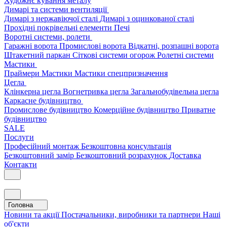
Художнє кування металу
Димарі та системи вентиляції
Димарі з нержавіючої сталі
Димарі з оцинкованої сталі
Прохідні покрівельні елементи
Печі
Воротні системи, ролети
Гаражні ворота
Промислові ворота
Відкатні, розпашні ворота
Штакетний паркан
Сіткові системи огорож
Ролетні системи
Мастики
Праймери
Мастики
Мастики спецпризначення
Цегла
Клінкерна цегла
Вогнетривка цегла
Загальнобудівельна цегла
Каркасне будівництво
Промислове будівництво
Комерційне будівництво
Приватне
будівництво
SALE
Послуги
Професійний монтаж
Безкоштовна консультація
Безкоштовний замір
Безкоштовний розрахунок
Доставка
Контакти
Головна
Новини та акції
Постачальники, виробники та партнери
Наші
об'єкти