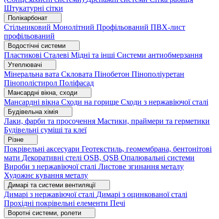
Штукатурні сітки
Полікарбонат
Стільниковий
Монолітний
Профільований
ПВХ-лист
профільований
Водостічні системи
Пластикові
Сталеві
Мідні та інші
Системи антиобмерзання
Утеплювачі
Мінеральна вата
Скловата
Пінобетон
Пінополіуретан
Пінополістирол
Поліфасад
Мансардні вікна, сходи
Мансардні вікна
Сходи на горище
Сходи з нержавіючої сталі
Будівельна хімія
Лаки, фарби та просочення
Мастики, праймери та герметики
Будівельні суміші та клеї
Різне
Покрівельні аксесуари
Геотекстиль, геомембрана, бентонітові
мати
Декоративні стелі
OSB, QSB
Опалювальні системи
Вироби з нержавіючої сталі
Листове згинання металу
Художнє кування металу
Димарі та системи вентиляції
Димарі з нержавіючої сталі
Димарі з оцинкованої сталі
Прохідні покрівельні елементи
Печі
Воротні системи, ролети