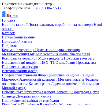
Покрівельно - Фасадний центр
Телефонуйте нам
(067) 606-77-33
ПФЦ
Головна
Новини та акції
Постачальники, виробники та партнери
Наші
об'єкти
Каталог
Натуральний камінь
Природний камінь
Покрівля
Керамічна черепиця
Цементно-піщана черепиця
Металочерепиця
Бітумна черепиця
Фальцева покрівля
Композитна черепиця
Мідна покрівля
Покрівля з очерету
Наплавлювані покрівлі
ПВХ, ТПО мембрани
Профнастил
Покрівельні аксесуари
Вентильований фасад
Профнастил стіновий
Фіброцементний сайдинг
Сайдинг
Марморок
Алюмінієвий композит
Металеві касети
Фасадна
планкова касета
Керамограніт
Деревно-полімерний композит
Мокрий фасад
Венеціанська штукатурка
Короїд, баранець
Поліфасад
Цегла
Сланець
Декоративний камінь
Підпокрівельні плівки та мембрани
Гідробар'єр
Паробар'єр
Вітробар'єр
Монтажні стрічки та