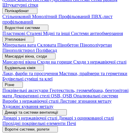
Штукатурні сітки
Полікарбонат
Стільниковий
Монолітний
Профільований
ПВХ-лист
профільований
Водостічні системи
Пластикові
Сталеві
Мідні та інші
Системи антиобмерзання
Утеплювачі
Мінеральна вата
Скловата
Пінобетон
Пінополіуретан
Пінополістирол
Поліфасад
Мансардні вікна, сходи
Мансардні вікна
Сходи на горище
Сходи з нержавіючої сталі
Будівельна хімія
Лаки, фарби та просочення
Мастики, праймери та герметики
Будівельні суміші та клеї
Різне
Покрівельні аксесуари
Геотекстиль, геомембрана, бентонітові
мати
Декоративні стелі
OSB, QSB
Опалювальні системи
Вироби з нержавіючої сталі
Листове згинання металу
Художнє кування металу
Димарі та системи вентиляції
Димарі з нержавіючої сталі
Димарі з оцинкованої сталі
Прохідні покрівельні елементи
Печі
Воротні системи, ролети