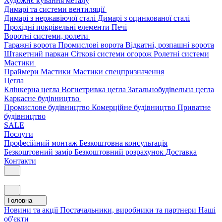
Художнє кування металу
Димарі та системи вентиляції
Димарі з нержавіючої сталі
Димарі з оцинкованої сталі
Прохідні покрівельні елементи
Печі
Воротні системи, ролети
Гаражні ворота
Промислові ворота
Відкатні, розпашні ворота
Штакетний паркан
Сіткові системи огорож
Ролетні системи
Мастики
Праймери
Мастики
Мастики спецпризначення
Цегла
Клінкерна цегла
Вогнетривка цегла
Загальнобудівельна цегла
Каркасне будівництво
Промислове будівництво
Комерційне будівництво
Приватне
будівництво
SALE
Послуги
Професійний монтаж
Безкоштовна консультація
Безкоштовний замір
Безкоштовний розрахунок
Доставка
Контакти
Головна
Новини та акції
Постачальники, виробники та партнери
Наші
об'єкти