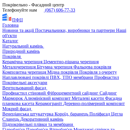
Покрівельно - Фасадний центр
Телефонуйте нам
(067) 606-77-33
ПФЦ
Головна
Новини та акції
Постачальники, виробники та партнери
Наші
об'єкти
Каталог
Натуральний камінь
Природний камінь
Покрівля
Керамічна черепиця
Цементно-піщана черепиця
Металочерепиця
Бітумна черепиця
Фальцева покрівля
Композитна черепиця
Мідна покрівля
Покрівля з очерету
Наплавлювані покрівлі
ПВХ, ТПО мембрани
Профнастил
Покрівельні аксесуари
Вентильований фасад
Профнастил стіновий
Фіброцементний сайдинг
Сайдинг
Марморок
Алюмінієвий композит
Металеві касети
Фасадна
планкова касета
Керамограніт
Деревно-полімерний композит
Мокрий фасад
Венеціанська штукатурка
Короїд, баранець
Поліфасад
Цегла
Сланець
Декоративний камінь
Підпокрівельні плівки та мембрани
Гідробар'єр
Паробар'єр
Вітробар'єр
Монтажні стрічки та