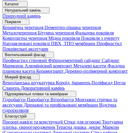
Каталог
Натуральний камінь
Природний камінь
Покрівля
Керамічна черепиця
Цементно-піщана черепиця
Металочерепиця
Бітумна черепиця
Фальцева покрівля
Композитна черепиця
Мідна покрівля
Покрівля з очерету
Наплавлювані покрівлі
ПВХ, ТПО мембрани
Профнастил
Покрівельні аксесуари
Вентильований фасад
Профнастил стіновий
Фіброцементний сайдинг
Сайдинг
Марморок
Алюмінієвий композит
Металеві касети
Фасадна
планкова касета
Керамограніт
Деревно-полімерний композит
Мокрий фасад
Венеціанська штукатурка
Короїд, баранець
Поліфасад
Цегла
Сланець
Декоративний камінь
Підпокрівельні плівки та мембрани
Гідробар'єр
Паробар'єр
Вітробар'єр
Монтажні стрічки та
аксесуари
Дренажні та профільовані мембрани
Відсічна
гідроізоляція
Благоустрій
Прозорі навіси та конструкції
Сітки для огорожі
Тротуарна
плитка, євроогородження
Терасна дошка, декінг
Маркізи
(Сонцезахисні системи)
Дренажні системи
Сітка рабиця