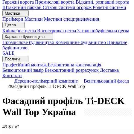
Гаражні ворота
Промислові ворота
Відкатні, розпашні ворота
Штакетний паркан
Сіткові системи огорож
Ролетні системи
Мастики
Праймери
Мастики
Мастики спецпризначення
Цегла
Клінкерна цегла
Вогнетривка цегла
Загальнобудівельна цегла
Каркасне будівництво
Промислове будівництво
Комерційне будівництво
Приватне
будівництво
SALE
Послуги
Професійний монтаж
Безкоштовна консультація
Безкоштовний замір
Безкоштовний розрахунок
Доставка
Контакти
Деревно-полімерний композит
Вентильований фасад
Фасадний профіль Ti-DECK Wall Top
Фасадний профіль Ti-DECK
Wall Top
Україна
49
$ / м²