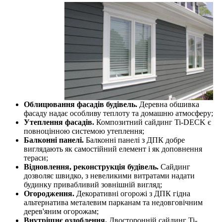
Облицювання фасадів будівель.
Деревна обшивка
фасаду надає особливу теплоту та домашню атмосферу;
Утеплення фасадів.
Композитний сайдинг Ti-DECK є
повноцінною системою утеплення;
Балконні панелі.
Балконні панелі з ДПК добре
виглядають як самостійний елемент і як доповнення
тераси;
Відновлення, реконструкція будівель.
Сайдинг
дозволяє швидко, з невеликими витратами надати
будинку привабливий зовнішній вигляд;
Огородження.
Декоративні огорожі з ДПК гідна
альтернатива металевим парканам та недовговічним
дерев'яним огорожам;
Внутрішнє оздоблення.
Двосторонній сайдинг Ti-