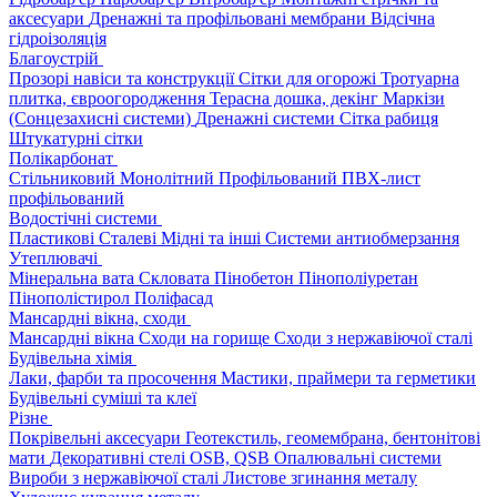
аксесуари
Дренажні та профільовані мембрани
Відсічна
гідроізоляція
Благоустрій
Прозорі навіси та конструкції
Сітки для огорожі
Тротуарна
плитка, євроогородження
Терасна дошка, декінг
Маркізи
(Сонцезахисні системи)
Дренажні системи
Сітка рабиця
Штукатурні сітки
Полікарбонат
Стільниковий
Монолітний
Профільований
ПВХ-лист
профільований
Водостічні системи
Пластикові
Сталеві
Мідні та інші
Системи антиобмерзання
Утеплювачі
Мінеральна вата
Скловата
Пінобетон
Пінополіуретан
Пінополістирол
Поліфасад
Мансардні вікна, сходи
Мансардні вікна
Сходи на горище
Сходи з нержавіючої сталі
Будівельна хімія
Лаки, фарби та просочення
Мастики, праймери та герметики
Будівельні суміші та клеї
Різне
Покрівельні аксесуари
Геотекстиль, геомембрана, бентонітові
мати
Декоративні стелі
OSB, QSB
Опалювальні системи
Вироби з нержавіючої сталі
Листове згинання металу