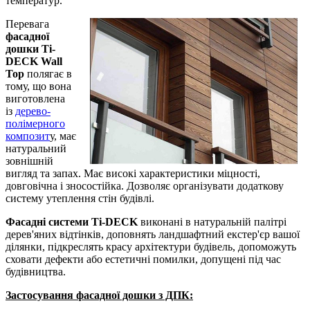
температур.
Перевага
фасадної
дошки Ti-
DECK Wall
Top
полягає в
тому, що вона
виготовлена ​​
із
дерево-
полімерного
композит
у, має
натуральний
зовнішній
вигляд та запах. Має високі характеристики міцності,
довговічна і зносостійка. Дозволяє організувати додаткову
систему утеплення стін будівлі.
Фасадні системи Ti-DECK
виконані в натуральній палітрі
дерев'яних відтінків, доповнять ландшафтний екстер'єр вашої
ділянки, підкреслять красу архітектури будівель, допоможуть
сховати дефекти або естетичні помилки, допущені під час
будівництва.
Застосування фасадної дошки з ДПК: