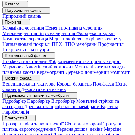
Каталог
Натуральний камінь
Природний камінь
Покрівля
Керамічна черепиця
Цементно-піщана черепиця
Металочерепиця
Бітумна черепиця
Фальцева покрівля
Композитна черепиця
Мідна покрівля
Покрівля з очерету
Наплавлювані покрівлі
ПВХ, ТПО мембрани
Профнастил
Покрівельні аксесуари
Вентильований фасад
Профнастил стіновий
Фіброцементний сайдинг
Сайдинг
Марморок
Алюмінієвий композит
Металеві касети
Фасадна
планкова касета
Керамограніт
Деревно-полімерний композит
Мокрий фасад
Венеціанська штукатурка
Короїд, баранець
Поліфасад
Цегла
Сланець
Декоративний камінь
Підпокрівельні плівки та мембрани
Гідробар'єр
Паробар'єр
Вітробар'єр
Монтажні стрічки та
аксесуари
Дренажні та профільовані мембрани
Відсічна
гідроізоляція
Благоустрій
Прозорі навіси та конструкції
Сітки для огорожі
Тротуарна
плитка, євроогородження
Терасна дошка, декінг
Маркізи
(Сонцезахисні системи)
Дренажні системи
Сітка рабиця