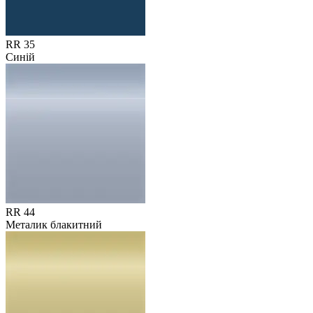
RR 35
Синій
RR 44
Металик блакитний