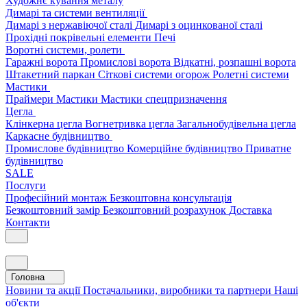
Художнє кування металу
Димарі та системи вентиляції
Димарі з нержавіючої сталі
Димарі з оцинкованої сталі
Прохідні покрівельні елементи
Печі
Воротні системи, ролети
Гаражні ворота
Промислові ворота
Відкатні, розпашні ворота
Штакетний паркан
Сіткові системи огорож
Ролетні системи
Мастики
Праймери
Мастики
Мастики спецпризначення
Цегла
Клінкерна цегла
Вогнетривка цегла
Загальнобудівельна цегла
Каркасне будівництво
Промислове будівництво
Комерційне будівництво
Приватне
будівництво
SALE
Послуги
Професійний монтаж
Безкоштовна консультація
Безкоштовний замір
Безкоштовний розрахунок
Доставка
Контакти
Головна
Новини та акції
Постачальники, виробники та партнери
Наші
об'єкти