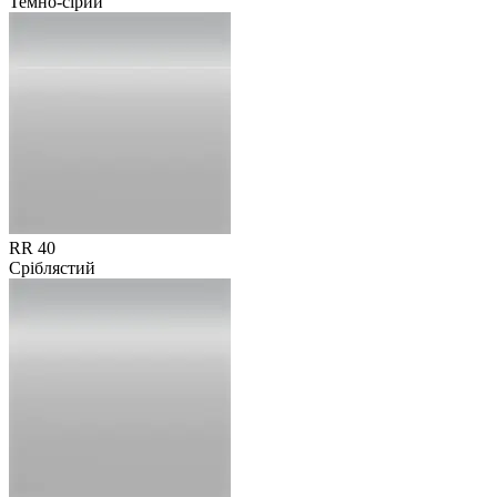
Темно-сірий
RR 40
Сріблястий