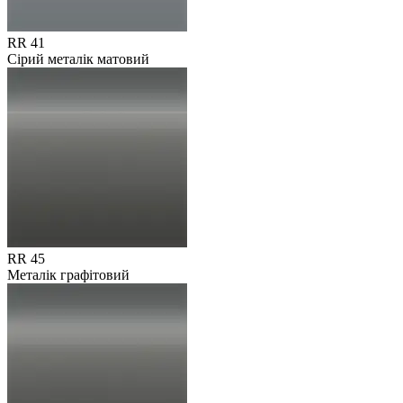
RR 41
Сірий металік матовий
RR 45
Металік графітовий