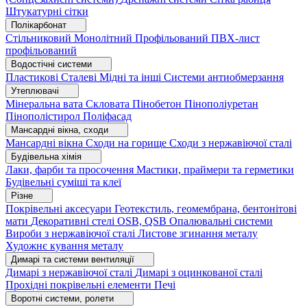
Штукатурні сітки
Полікарбонат
Стільниковий
Монолітний
Профільований
ПВХ-лист
профільований
Водостічні системи
Пластикові
Сталеві
Мідні та інші
Системи антиобмерзання
Утеплювачі
Мінеральна вата
Скловата
Пінобетон
Пінополіуретан
Пінополістирол
Поліфасад
Мансардні вікна, сходи
Мансардні вікна
Сходи на горище
Сходи з нержавіючої сталі
Будівельна хімія
Лаки, фарби та просочення
Мастики, праймери та герметики
Будівельні суміші та клеї
Різне
Покрівельні аксесуари
Геотекстиль, геомембрана, бентонітові
мати
Декоративні стелі
OSB, QSB
Опалювальні системи
Вироби з нержавіючої сталі
Листове згинання металу
Художнє кування металу
Димарі та системи вентиляції
Димарі з нержавіючої сталі
Димарі з оцинкованої сталі
Прохідні покрівельні елементи
Печі
Воротні системи, ролети