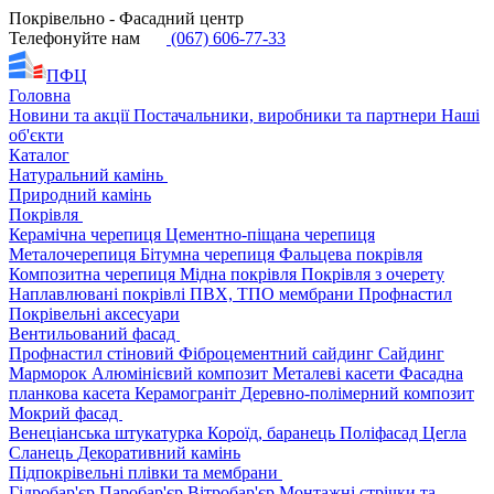
Покрівельно - Фасадний центр
Телефонуйте нам
(067) 606-77-33
ПФЦ
Головна
Новини та акції
Постачальники, виробники та партнери
Наші
об'єкти
Каталог
Натуральний камінь
Природний камінь
Покрівля
Керамічна черепиця
Цементно-піщана черепиця
Металочерепиця
Бітумна черепиця
Фальцева покрівля
Композитна черепиця
Мідна покрівля
Покрівля з очерету
Наплавлювані покрівлі
ПВХ, ТПО мембрани
Профнастил
Покрівельні аксесуари
Вентильований фасад
Профнастил стіновий
Фіброцементний сайдинг
Сайдинг
Марморок
Алюмінієвий композит
Металеві касети
Фасадна
планкова касета
Керамограніт
Деревно-полімерний композит
Мокрий фасад
Венеціанська штукатурка
Короїд, баранець
Поліфасад
Цегла
Сланець
Декоративний камінь
Підпокрівельні плівки та мембрани
Гідробар'єр
Паробар'єр
Вітробар'єр
Монтажні стрічки та