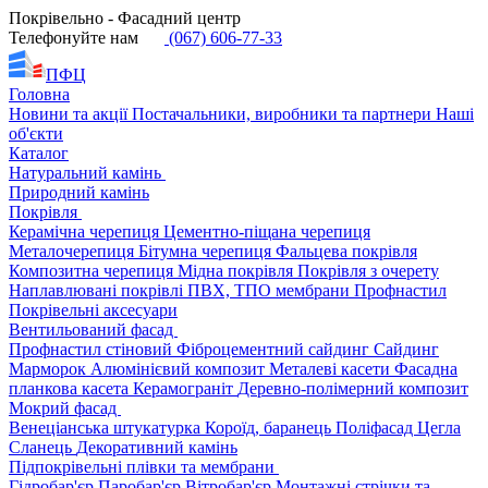
Покрівельно - Фасадний центр
Телефонуйте нам
(067) 606-77-33
ПФЦ
Головна
Новини та акції
Постачальники, виробники та партнери
Наші
об'єкти
Каталог
Натуральний камінь
Природний камінь
Покрівля
Керамічна черепиця
Цементно-піщана черепиця
Металочерепиця
Бітумна черепиця
Фальцева покрівля
Композитна черепиця
Мідна покрівля
Покрівля з очерету
Наплавлювані покрівлі
ПВХ, ТПО мембрани
Профнастил
Покрівельні аксесуари
Вентильований фасад
Профнастил стіновий
Фіброцементний сайдинг
Сайдинг
Марморок
Алюмінієвий композит
Металеві касети
Фасадна
планкова касета
Керамограніт
Деревно-полімерний композит
Мокрий фасад
Венеціанська штукатурка
Короїд, баранець
Поліфасад
Цегла
Сланець
Декоративний камінь
Підпокрівельні плівки та мембрани
Гідробар'єр
Паробар'єр
Вітробар'єр
Монтажні стрічки та