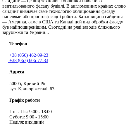
Сайдинг — це вид технології обшивки навісного
вентильованого фасаду будівлі. В англомовних країнах слово
сайдинг визначає саме технологію облицювання фасаду
панелями або просто фасадні роботи. Батьківщина сайдинга
— Америка, саме в США та Канаді цей вид обробки фасаду
був найпоширенішим. Сьогодні на ряді заводів ближнього
зарубіжжя та України...
Телефон
+38 (056) 462-09-23
+38 (067) 606-77-33
Адреса
50005, Кривий Ріг
вул. Криворіжсталі, 63
Графік роботи
Пн. - Пт.: 9:00 - 18:00
Субота: 9:00 - 15:00
Неділя: вихідний