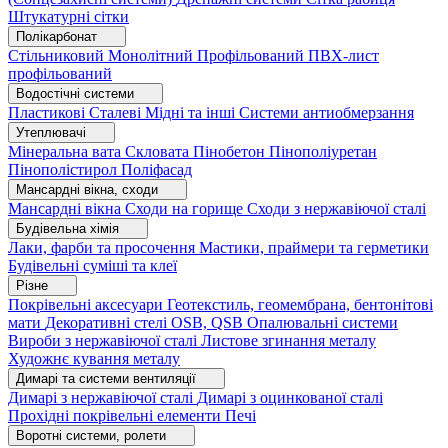
Штукатурні сітки
Полікарбонат
Стільниковий
Монолітний
Профільований
ПВХ-лист
профільований
Водостічні системи
Пластикові
Сталеві
Мідні та інші
Системи антиобмерзання
Утеплювачі
Мінеральна вата
Скловата
Пінобетон
Пінополіуретан
Пінополістирол
Поліфасад
Мансардні вікна, сходи
Мансардні вікна
Сходи на горище
Сходи з нержавіючої сталі
Будівельна хімія
Лаки, фарби та просочення
Мастики, праймери та герметики
Будівельні суміші та клеї
Різне
Покрівельні аксесуари
Геотекстиль, геомембрана, бентонітові
мати
Декоративні стелі
OSB, QSB
Опалювальні системи
Вироби з нержавіючої сталі
Листове згинання металу
Художнє кування металу
Димарі та системи вентиляції
Димарі з нержавіючої сталі
Димарі з оцинкованої сталі
Прохідні покрівельні елементи
Печі
Воротні системи, ролети