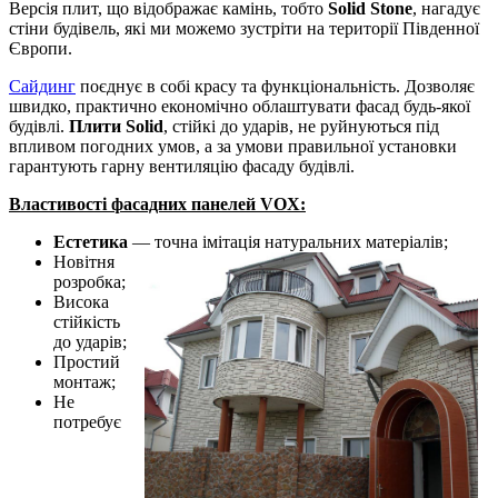
Версія плит, що відображає камінь, тобто
Solid Stone
, нагадує
стіни будівель, які ми можемо зустріти на території Південної
Європи.
Сайдинг
поєднує в собі красу та функціональність. Дозволяє
швидко, практично економічно облаштувати фасад будь-якої
будівлі.
Плити Solid
, стійкі до ударів, не руйнуються під
впливом погодних умов, а за умови правильної установки
гарантують гарну вентиляцію фасаду будівлі.
Властивості фасадних панелей VOX:
Естетика
— точна імітація натуральних матеріалів;
Новітня
розробка;
Висока
стійкість
до ударів;
Простий
монтаж;
Не
потребує