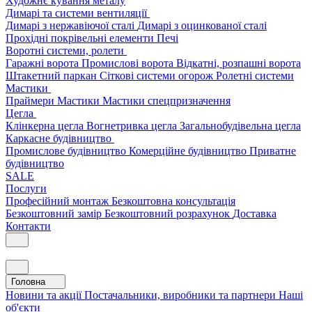
Художнє кування металу
Димарі та системи вентиляції
Димарі з нержавіючої сталі
Димарі з оцинкованої сталі
Прохідні покрівельні елементи
Печі
Воротні системи, ролети
Гаражні ворота
Промислові ворота
Відкатні, розпашні ворота
Штакетний паркан
Сіткові системи огорож
Ролетні системи
Мастики
Праймери
Мастики
Мастики спецпризначення
Цегла
Клінкерна цегла
Вогнетривка цегла
Загальнобудівельна цегла
Каркасне будівництво
Промислове будівництво
Комерційне будівництво
Приватне
будівництво
SALE
Послуги
Професійний монтаж
Безкоштовна консультація
Безкоштовний замір
Безкоштовний розрахунок
Доставка
Контакти
Головна
Новини та акції
Постачальники, виробники та партнери
Наші
об'єкти