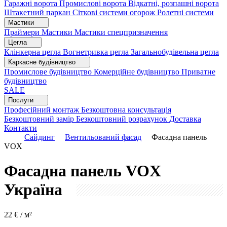
Гаражні ворота
Промислові ворота
Відкатні, розпашні ворота
Штакетний паркан
Сіткові системи огорож
Ролетні системи
Мастики
Праймери
Мастики
Мастики спецпризначення
Цегла
Клінкерна цегла
Вогнетривка цегла
Загальнобудівельна цегла
Каркасне будівництво
Промислове будівництво
Комерційне будівництво
Приватне
будівництво
SALE
Послуги
Професійний монтаж
Безкоштовна консультація
Безкоштовний замір
Безкоштовний розрахунок
Доставка
Контакти
Сайдинг
Вентильований фасад
Фасадна панель
VOX
Фасадна панель VOX
Україна
22
€ / м²