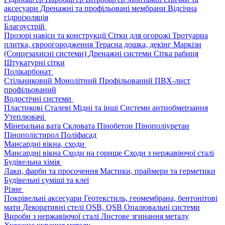
аксесуари
Дренажні та профільовані мембрани
Відсічна
гідроізоляція
Благоустрій
Прозорі навіси та конструкції
Сітки для огорожі
Тротуарна
плитка, євроогородження
Терасна дошка, декінг
Маркізи
(Сонцезахисні системи)
Дренажні системи
Сітка рабиця
Штукатурні сітки
Полікарбонат
Стільниковий
Монолітний
Профільований
ПВХ-лист
профільований
Водостічні системи
Пластикові
Сталеві
Мідні та інші
Системи антиобмерзання
Утеплювачі
Мінеральна вата
Скловата
Пінобетон
Пінополіуретан
Пінополістирол
Поліфасад
Мансардні вікна, сходи
Мансардні вікна
Сходи на горище
Сходи з нержавіючої сталі
Будівельна хімія
Лаки, фарби та просочення
Мастики, праймери та герметики
Будівельні суміші та клеї
Різне
Покрівельні аксесуари
Геотекстиль, геомембрана, бентонітові
мати
Декоративні стелі
OSB, QSB
Опалювальні системи
Вироби з нержавіючої сталі
Листове згинання металу