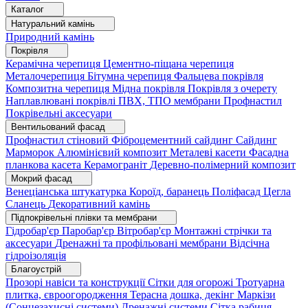
Каталог
Натуральний камінь
Природний камінь
Покрівля
Керамічна черепиця
Цементно-піщана черепиця
Металочерепиця
Бітумна черепиця
Фальцева покрівля
Композитна черепиця
Мідна покрівля
Покрівля з очерету
Наплавлювані покрівлі
ПВХ, ТПО мембрани
Профнастил
Покрівельні аксесуари
Вентильований фасад
Профнастил стіновий
Фіброцементний сайдинг
Сайдинг
Марморок
Алюмінієвий композит
Металеві касети
Фасадна
планкова касета
Керамограніт
Деревно-полімерний композит
Мокрий фасад
Венеціанська штукатурка
Короїд, баранець
Поліфасад
Цегла
Сланець
Декоративний камінь
Підпокрівельні плівки та мембрани
Гідробар'єр
Паробар'єр
Вітробар'єр
Монтажні стрічки та
аксесуари
Дренажні та профільовані мембрани
Відсічна
гідроізоляція
Благоустрій
Прозорі навіси та конструкції
Сітки для огорожі
Тротуарна
плитка, євроогородження
Терасна дошка, декінг
Маркізи
(Сонцезахисні системи)
Дренажні системи
Сітка рабиця