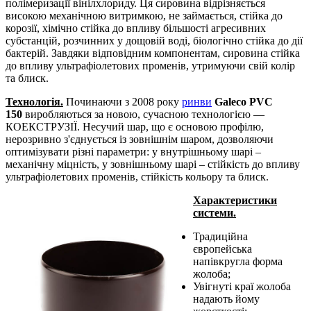
полімеризації вінілхлориду. Ця сировина відрізняється
високою механічною витримкою, не займається, стійка до
корозії, хімічно стійка до впливу більшості агресивних
субстанцій, розчинних у дощовій воді, біологічно стійка до дії
бактерій. Завдяки відповідним компонентам, сировина стійка
до впливу ультрафіолетових променів, утримуючи свій колір
та блиск.
Технологія.
Починаючи з 2008 року
ринви
Galeco PVC
150
виробляються за новою, сучасною технологією —
КОЕКСТРУЗІЇ. Несучий шар, що є основою профілю,
нерозривно з'єднується із зовнішнім шаром, дозволяючи
оптимізувати різні параметри: у внутрішньому шарі –
механічну міцність, у зовнішньому шарі – стійкість до впливу
ультрафіолетових променів, стійкість кольору та блиск.
Характеристики
системи.
Традиційна
європейська
напівкругла форма
жолоба;
Увігнуті краї жолоба
надають йому