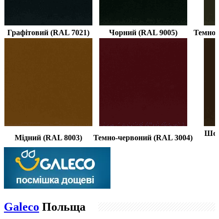
Графітовий (RAL 7021)
Чорний (RAL 9005)
Темно-
Шок
Мідний (RAL 8003)
Темно-червоний (RAL 3004)
Galeco
Польща