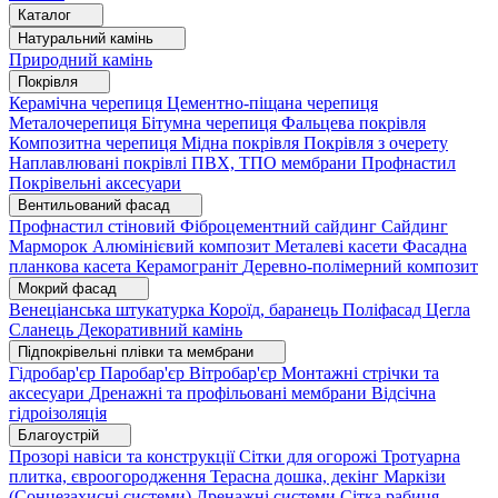
Каталог
Натуральний камінь
Природний камінь
Покрівля
Керамічна черепиця
Цементно-піщана черепиця
Металочерепиця
Бітумна черепиця
Фальцева покрівля
Композитна черепиця
Мідна покрівля
Покрівля з очерету
Наплавлювані покрівлі
ПВХ, ТПО мембрани
Профнастил
Покрівельні аксесуари
Вентильований фасад
Профнастил стіновий
Фіброцементний сайдинг
Сайдинг
Марморок
Алюмінієвий композит
Металеві касети
Фасадна
планкова касета
Керамограніт
Деревно-полімерний композит
Мокрий фасад
Венеціанська штукатурка
Короїд, баранець
Поліфасад
Цегла
Сланець
Декоративний камінь
Підпокрівельні плівки та мембрани
Гідробар'єр
Паробар'єр
Вітробар'єр
Монтажні стрічки та
аксесуари
Дренажні та профільовані мембрани
Відсічна
гідроізоляція
Благоустрій
Прозорі навіси та конструкції
Сітки для огорожі
Тротуарна
плитка, євроогородження
Терасна дошка, декінг
Маркізи
(Сонцезахисні системи)
Дренажні системи
Сітка рабиця