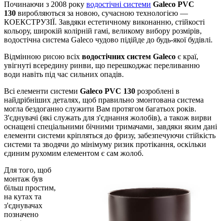
Починаючи з 2008 року
водостічні системи
Galeco PVC
130
виробляються за новою, сучасною технологією —
КОЕКСТРУЗІЇ. Завдяки естетичному виконанню, стійкості
кольору, широкій колірній гамі, великому вибору розмірів,
водостічна система Galeco чудово підійде до будь-якої будівлі.
Відмінною рисою всіх
водостічних систем Galeco
є краї,
увігнуті всередину ринви, що перешкоджає переливанню
води навіть під час сильних опадів.
Всі елементи системи
Galeco PVC 130
розроблені в
найдрібніших деталях, щоб правильно змонтована система
могла бездоганно служити Вам протягом багатьох років.
З'єднувачі (які служать для з'єднання жолобів), а також вирви
оснащені спеціальними бічними тримачами, завдяки яким дані
елементи системи кріпляться до фризу, забезпечуючи стійкість
системи та зводячи до мінімуму ризик протікання, оскільки
єдиним рухомим елементом є сам жолоб.
Для того, щоб
монтаж був
більш простим,
на кутах та
з'єднувачах
позначено