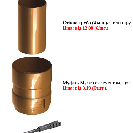
Стічна труба (4 м.п.).
Стічна труб
Ціна: від 12,00 (€/шт.).
Муфти.
Муфта є елементом, що з'
Ціна: від 3,19 (€/шт.).