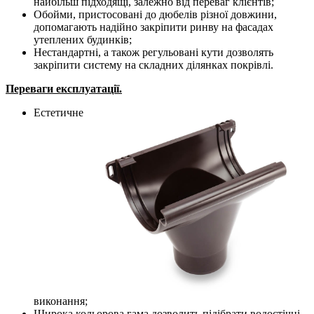
найбільш підходящі, залежно від переваг клієнтів;
Обойми, пристосовані до дюбелів різної довжини,
допомагають надійно закріпити ринву на фасадах
утеплених будинків;
Нестандартні, а також регульовані кути дозволять
закріпити систему на складних ділянках покрівлі.
Переваги експлуатації.
Естетичне
виконання;
Широка кольорова гама дозволить підібрати водостічні