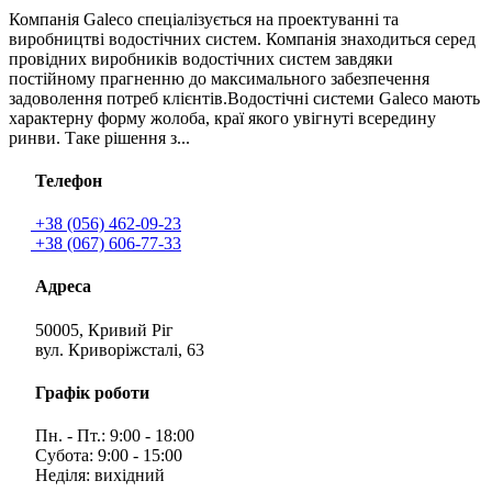
Компанія Galeco спеціалізується на проектуванні та
виробництві водостічних систем. Компанія знаходиться серед
провідних виробників водостічних систем завдяки
постійному прагненню до максимального забезпечення
задоволення потреб клієнтів.Водостічні системи Galeco мають
характерну форму жолоба, краї якого увігнуті всередину
ринви. Таке рішення з...
Телефон
+38 (056) 462-09-23
+38 (067) 606-77-33
Адреса
50005, Кривий Ріг
вул. Криворіжсталі, 63
Графік роботи
Пн. - Пт.: 9:00 - 18:00
Субота: 9:00 - 15:00
Неділя: вихідний