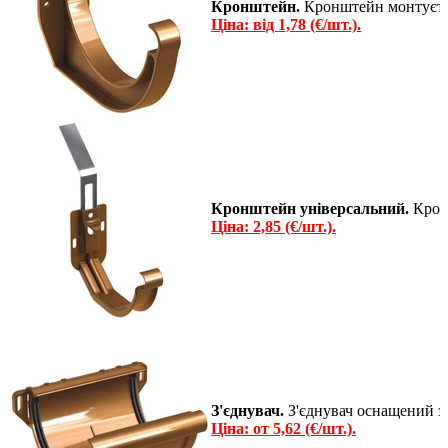
Кронштейн.
Кронштейн монтуєтьс
Ціна: від 1,78 (€/шт.).
Кронштейн універсальний.
Кронш
Ціна: 2,85 (€/шт.).
З'єднувач.
З'єднувач оснащений зу
Ціна: от 5,62 (€/шт.).