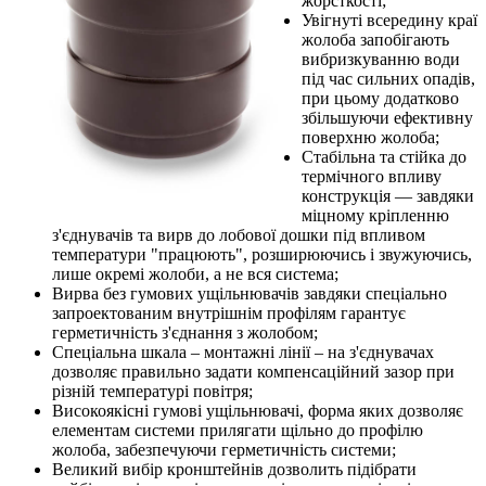
жорсткості;
Увігнуті всередину краї
жолоба запобігають
вибризкуванню води
під час сильних опадів,
при цьому додатково
збільшуючи ефективну
поверхню жолоба;
Стабільна та стійка до
термічного впливу
конструкція — завдяки
міцному кріпленню
з'єднувачів та вирв до лобової дошки під впливом
температури "працюють", розширюючись і звужуючись,
лише окремі жолоби, а не вся система;
Вирва без гумових ущільнювачів завдяки спеціально
запроектованим внутрішнім профілям гарантує
герметичність з'єднання з жолобом;
Спеціальна шкала – монтажні лінії – на з'єднувачах
дозволяє правильно задати компенсаційний зазор при
різній температурі повітря;
Високоякісні гумові ущільнювачі, форма яких дозволяє
елементам системи прилягати щільно до профілю
жолоба, забезпечуючи герметичність системи;
Великий вибір кронштейнів дозволить підібрати