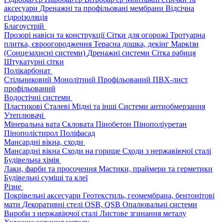
аксесуари
Дренажні та профільовані мембрани
Відсічна
гідроізоляція
Благоустрій
Прозорі навіси та конструкції
Сітки для огорожі
Тротуарна
плитка, євроогородження
Терасна дошка, декінг
Маркізи
(Сонцезахисні системи)
Дренажні системи
Сітка рабиця
Штукатурні сітки
Полікарбонат
Стільниковий
Монолітний
Профільований
ПВХ-лист
профільований
Водостічні системи
Пластикові
Сталеві
Мідні та інші
Системи антиобмерзання
Утеплювачі
Мінеральна вата
Скловата
Пінобетон
Пінополіуретан
Пінополістирол
Поліфасад
Мансардні вікна, сходи
Мансардні вікна
Сходи на горище
Сходи з нержавіючої сталі
Будівельна хімія
Лаки, фарби та просочення
Мастики, праймери та герметики
Будівельні суміші та клеї
Різне
Покрівельні аксесуари
Геотекстиль, геомембрана, бентонітові
мати
Декоративні стелі
OSB, QSB
Опалювальні системи
Вироби з нержавіючої сталі
Листове згинання металу