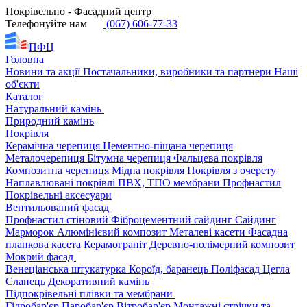
Покрівельно - Фасадний центр
Телефонуйте нам
(067) 606-77-33
ПФЦ
Головна
Новини та акції
Постачальники, виробники та партнери
Наші
об'єкти
Каталог
Натуральний камінь
Природний камінь
Покрівля
Керамічна черепиця
Цементно-піщана черепиця
Металочерепиця
Бітумна черепиця
Фальцева покрівля
Композитна черепиця
Мідна покрівля
Покрівля з очерету
Наплавлювані покрівлі
ПВХ, ТПО мембрани
Профнастил
Покрівельні аксесуари
Вентильований фасад
Профнастил стіновий
Фіброцементний сайдинг
Сайдинг
Марморок
Алюмінієвий композит
Металеві касети
Фасадна
планкова касета
Керамограніт
Деревно-полімерний композит
Мокрий фасад
Венеціанська штукатурка
Короїд, баранець
Поліфасад
Цегла
Сланець
Декоративний камінь
Підпокрівельні плівки та мембрани
Гідробар'єр
Паробар'єр
Вітробар'єр
Монтажні стрічки та