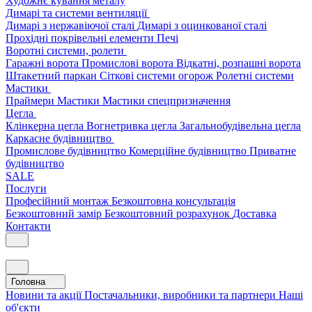
Художнє кування металу
Димарі та системи вентиляції
Димарі з нержавіючої сталі
Димарі з оцинкованої сталі
Прохідні покрівельні елементи
Печі
Воротні системи, ролети
Гаражні ворота
Промислові ворота
Відкатні, розпашні ворота
Штакетний паркан
Сіткові системи огорож
Ролетні системи
Мастики
Праймери
Мастики
Мастики спецпризначення
Цегла
Клінкерна цегла
Вогнетривка цегла
Загальнобудівельна цегла
Каркасне будівництво
Промислове будівництво
Комерційне будівництво
Приватне
будівництво
SALE
Послуги
Професійний монтаж
Безкоштовна консультація
Безкоштовний замір
Безкоштовний розрахунок
Доставка
Контакти
Головна
Новини та акції
Постачальники, виробники та партнери
Наші
об'єкти