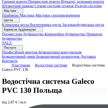
Гаражні ворота
Промислові ворота
Відкатні, розпашні ворота
Штакетний паркан
Сіткові системи огорож
Ролетні системи
Мастики
Праймери
Мастики
Мастики спецпризначення
Цегла
Клінкерна цегла
Вогнетривка цегла
Загальнобудівельна цегла
Каркасне будівництво
Промислове будівництво
Комерційне будівництво
Приватне
будівництво
SALE
Послуги
Професійний монтаж
Безкоштовна консультація
Безкоштовний замір
Безкоштовний розрахунок
Доставка
Контакти
Пластикові
Водостічні системи
Водостічна система
Galeco PVC 130
Водостічна система Galeco
PVC 130
Польща
від
2.87
€ / м.п.