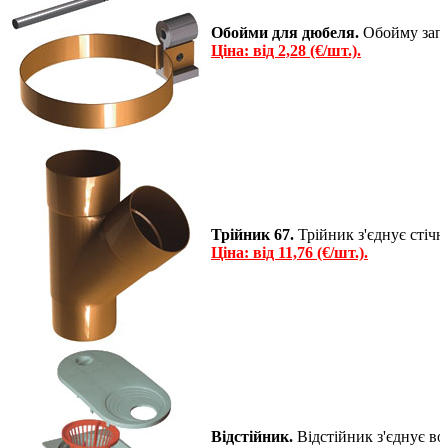
Обойми для дюбеля.
Обойму запро
Ціна: від 2,28 (€/шт.).
Трійник 67.
Трійник з'єднує стічні
Ціна: від 11,76 (€/шт.).
Відстійник.
Відстійник з'єднує во