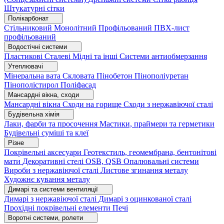
Штукатурні сітки
Полікарбонат
Стільниковий
Монолітний
Профільований
ПВХ-лист
профільований
Водостічні системи
Пластикові
Сталеві
Мідні та інші
Системи антиобмерзання
Утеплювачі
Мінеральна вата
Скловата
Пінобетон
Пінополіуретан
Пінополістирол
Поліфасад
Мансардні вікна, сходи
Мансардні вікна
Сходи на горище
Сходи з нержавіючої сталі
Будівельна хімія
Лаки, фарби та просочення
Мастики, праймери та герметики
Будівельні суміші та клеї
Різне
Покрівельні аксесуари
Геотекстиль, геомембрана, бентонітові
мати
Декоративні стелі
OSB, QSB
Опалювальні системи
Вироби з нержавіючої сталі
Листове згинання металу
Художнє кування металу
Димарі та системи вентиляції
Димарі з нержавіючої сталі
Димарі з оцинкованої сталі
Прохідні покрівельні елементи
Печі
Воротні системи, ролети