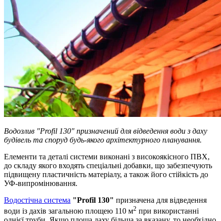
Водозлив "Profil 130" призначений для відведення води з даху
будівель та споруд будь-якого архітектурного планування.
Елементи та деталі системи виконані з високоякісного ПВХ,
до складу якого входять спеціальні добавки, що забезпечують
підвищену пластичність матеріалу, а також його стійкість до
УФ-випромінювання.
Водостічна система
"Profil 130"
призначена для відведення
2
води із дахів загальною площею 110 м
при використанні
однієї труби. Якщо площа даху більша за вказану, то необхідно