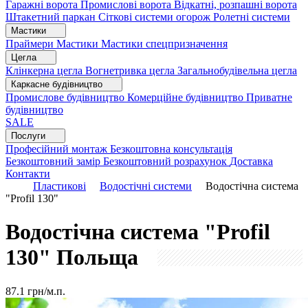
Гаражні ворота
Промислові ворота
Відкатні, розпашні ворота
Штакетний паркан
Сіткові системи огорож
Ролетні системи
Мастики
Праймери
Мастики
Мастики спецпризначення
Цегла
Клінкерна цегла
Вогнетривка цегла
Загальнобудівельна цегла
Каркасне будівництво
Промислове будівництво
Комерційне будівництво
Приватне
будівництво
SALE
Послуги
Професійний монтаж
Безкоштовна консультація
Безкоштовний замір
Безкоштовний розрахунок
Доставка
Контакти
Пластикові
Водостічні системи
Водостічна система
"Profil 130"
Водостічна система "Profil
130"
Польща
87.1
грн/м.п.