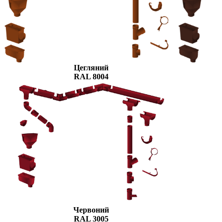
Цегляний
RAL 8004
Червоний
RAL 3005