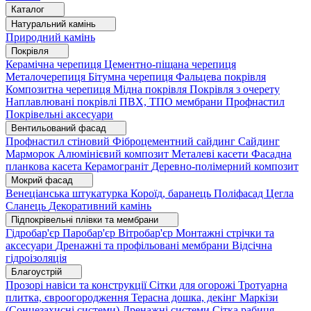
Каталог
Натуральний камінь
Природний камінь
Покрівля
Керамічна черепиця
Цементно-піщана черепиця
Металочерепиця
Бітумна черепиця
Фальцева покрівля
Композитна черепиця
Мідна покрівля
Покрівля з очерету
Наплавлювані покрівлі
ПВХ, ТПО мембрани
Профнастил
Покрівельні аксесуари
Вентильований фасад
Профнастил стіновий
Фіброцементний сайдинг
Сайдинг
Марморок
Алюмінієвий композит
Металеві касети
Фасадна
планкова касета
Керамограніт
Деревно-полімерний композит
Мокрий фасад
Венеціанська штукатурка
Короїд, баранець
Поліфасад
Цегла
Сланець
Декоративний камінь
Підпокрівельні плівки та мембрани
Гідробар'єр
Паробар'єр
Вітробар'єр
Монтажні стрічки та
аксесуари
Дренажні та профільовані мембрани
Відсічна
гідроізоляція
Благоустрій
Прозорі навіси та конструкції
Сітки для огорожі
Тротуарна
плитка, євроогородження
Терасна дошка, декінг
Маркізи
(Сонцезахисні системи)
Дренажні системи
Сітка рабиця