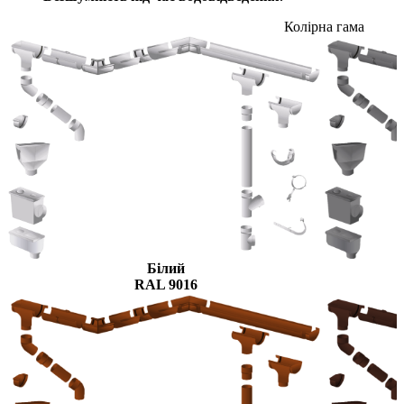
Колірна гама
Білий
RAL 9016