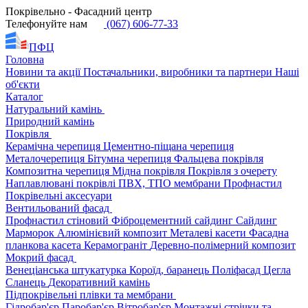
Покрівельно - Фасадний центр
Телефонуйте нам
(067) 606-77-33
ПФЦ
Головна
Новини та акції
Постачальники, виробники та партнери
Наші
об'єкти
Каталог
Натуральний камінь
Природний камінь
Покрівля
Керамічна черепиця
Цементно-піщана черепиця
Металочерепиця
Бітумна черепиця
Фальцева покрівля
Композитна черепиця
Мідна покрівля
Покрівля з очерету
Наплавлювані покрівлі
ПВХ, ТПО мембрани
Профнастил
Покрівельні аксесуари
Вентильований фасад
Профнастил стіновий
Фіброцементний сайдинг
Сайдинг
Марморок
Алюмінієвий композит
Металеві касети
Фасадна
планкова касета
Керамограніт
Деревно-полімерний композит
Мокрий фасад
Венеціанська штукатурка
Короїд, баранець
Поліфасад
Цегла
Сланець
Декоративний камінь
Підпокрівельні плівки та мембрани
Гідробар'єр
Паробар'єр
Вітробар'єр
Монтажні стрічки та