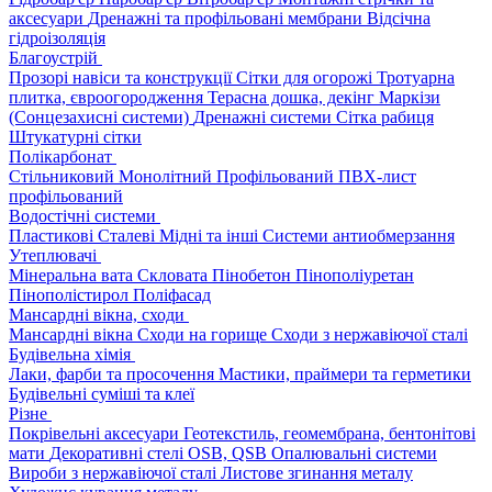
аксесуари
Дренажні та профільовані мембрани
Відсічна
гідроізоляція
Благоустрій
Прозорі навіси та конструкції
Сітки для огорожі
Тротуарна
плитка, євроогородження
Терасна дошка, декінг
Маркізи
(Сонцезахисні системи)
Дренажні системи
Сітка рабиця
Штукатурні сітки
Полікарбонат
Стільниковий
Монолітний
Профільований
ПВХ-лист
профільований
Водостічні системи
Пластикові
Сталеві
Мідні та інші
Системи антиобмерзання
Утеплювачі
Мінеральна вата
Скловата
Пінобетон
Пінополіуретан
Пінополістирол
Поліфасад
Мансардні вікна, сходи
Мансардні вікна
Сходи на горище
Сходи з нержавіючої сталі
Будівельна хімія
Лаки, фарби та просочення
Мастики, праймери та герметики
Будівельні суміші та клеї
Різне
Покрівельні аксесуари
Геотекстиль, геомембрана, бентонітові
мати
Декоративні стелі
OSB, QSB
Опалювальні системи
Вироби з нержавіючої сталі
Листове згинання металу