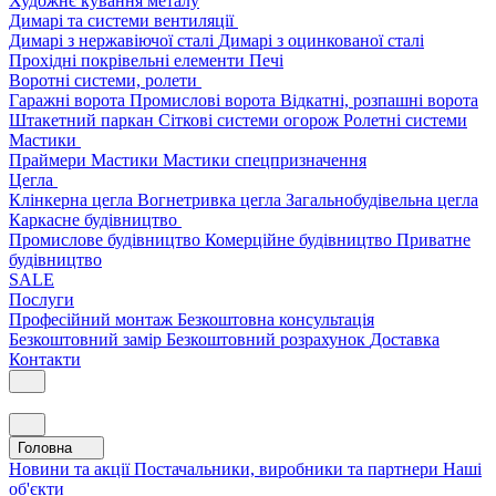
Художнє кування металу
Димарі та системи вентиляції
Димарі з нержавіючої сталі
Димарі з оцинкованої сталі
Прохідні покрівельні елементи
Печі
Воротні системи, ролети
Гаражні ворота
Промислові ворота
Відкатні, розпашні ворота
Штакетний паркан
Сіткові системи огорож
Ролетні системи
Мастики
Праймери
Мастики
Мастики спецпризначення
Цегла
Клінкерна цегла
Вогнетривка цегла
Загальнобудівельна цегла
Каркасне будівництво
Промислове будівництво
Комерційне будівництво
Приватне
будівництво
SALE
Послуги
Професійний монтаж
Безкоштовна консультація
Безкоштовний замір
Безкоштовний розрахунок
Доставка
Контакти
Головна
Новини та акції
Постачальники, виробники та партнери
Наші
об'єкти