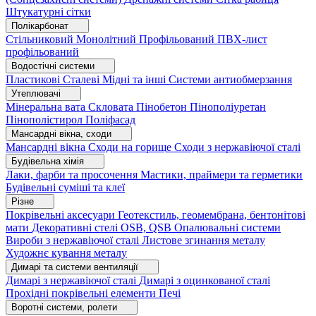
Штукатурні сітки
Полікарбонат
Стільниковий
Монолітний
Профільований
ПВХ-лист
профільований
Водостічні системи
Пластикові
Сталеві
Мідні та інші
Системи антиобмерзання
Утеплювачі
Мінеральна вата
Скловата
Пінобетон
Пінополіуретан
Пінополістирол
Поліфасад
Мансардні вікна, сходи
Мансардні вікна
Сходи на горище
Сходи з нержавіючої сталі
Будівельна хімія
Лаки, фарби та просочення
Мастики, праймери та герметики
Будівельні суміші та клеї
Різне
Покрівельні аксесуари
Геотекстиль, геомембрана, бентонітові
мати
Декоративні стелі
OSB, QSB
Опалювальні системи
Вироби з нержавіючої сталі
Листове згинання металу
Художнє кування металу
Димарі та системи вентиляції
Димарі з нержавіючої сталі
Димарі з оцинкованої сталі
Прохідні покрівельні елементи
Печі
Воротні системи, ролети