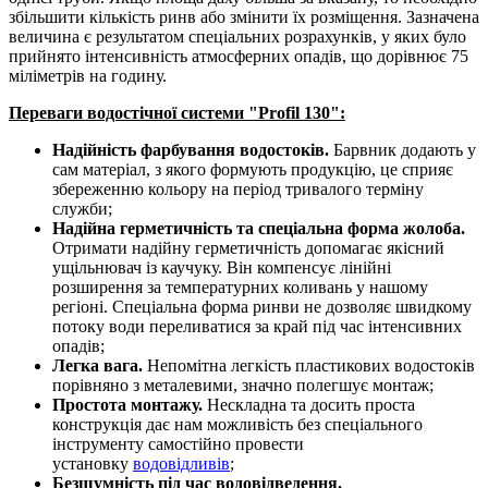
збільшити кількість ринв або змінити їх розміщення. Зазначена
величина є результатом спеціальних розрахунків, у яких було
прийнято інтенсивність атмосферних опадів, що дорівнює 75
міліметрів на годину.
Переваги водостічної системи "Profil 130":
Надійність фарбування водостоків.
Барвник додають у
сам матеріал, з якого формують продукцію, це сприяє
збереженню кольору на період тривалого терміну
служби;
Надійна герметичність та спеціальна форма жолоба.
Отримати надійну герметичність допомагає якісний
ущільнювач із каучуку. Він компенсує лінійні
розширення за температурних коливань у нашому
регіоні. Спеціальна форма ринви не дозволяє швидкому
потоку води переливатися за край під час інтенсивних
опадів;
Легка вага.
Непомітна легкість пластикових водостоків
порівняно з металевими, значно полегшує монтаж;
Простота монтажу.
Нескладна та досить проста
конструкція дає нам можливість без спеціального
інструменту самостійно провести
установку
водовідливів
;
Безшумність під час водовідведення.