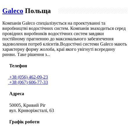
Galeco
Польща
Компанія Galeco спеціалізується на проектуванні та
виробництві водостічних систем. Компанія знаходиться серед
провідних виробників водостічних систем завдяки
постійному прагненню до максимального забезпечення
задоволення потреб клієнтів.Водостічні системи Galeco мають
характерну форму жолоба, краї якого увігнуті всередину
ринви. Таке рішення з...
Телефон
+38 (056) 462-09-23
+38 (067) 606-77-33
Адреса
50005, Кривий Ріг
вул. Криворіжсталі, 63
Графік роботи