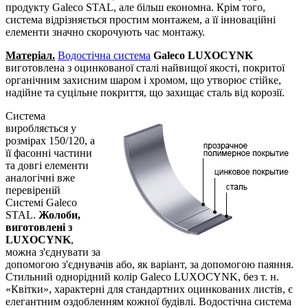
продукту Galeco STAL, але більш економна. Крім того,
система відрізняється простим монтажем, а її інноваційні
елементи значно скорочують час монтажу.
Матеріал.
Водостічна система
Galeco LUXOCYNK
виготовлена ​​з оцинкованої сталі найвищої якості, покритої
органічним захисним шаром і хромом, що утворює стійке,
надійне та суцільне покриття, що захищає сталь від корозії.
Система
виробляється у
розмірах 150/120, а
її фасонні частини
та довгі елементи
аналогічні вже
перевіреній
Системі Galeco
STAL.
Жолоби,
виготовлені з
LUXOCYNK
,
можна з'єднувати за
допомогою з'єднувачів або, як варіант, за допомогою паяння.
Стильний однорідний колір Galeco LUXOCYNK, без т. н.
«Квітки», характерні для стандартних оцинкованих листів, є
елегантним оздобленням кожної будівлі. Водостічна система