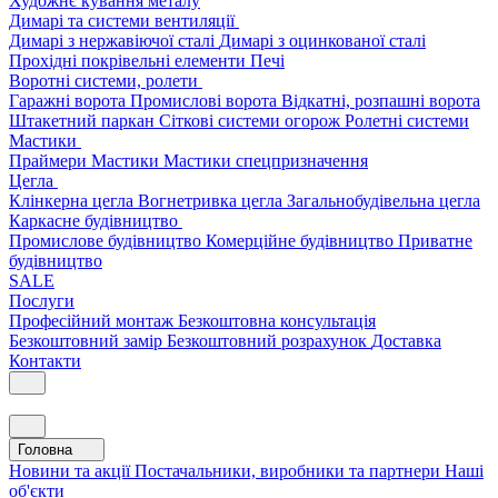
Художнє кування металу
Димарі та системи вентиляції
Димарі з нержавіючої сталі
Димарі з оцинкованої сталі
Прохідні покрівельні елементи
Печі
Воротні системи, ролети
Гаражні ворота
Промислові ворота
Відкатні, розпашні ворота
Штакетний паркан
Сіткові системи огорож
Ролетні системи
Мастики
Праймери
Мастики
Мастики спецпризначення
Цегла
Клінкерна цегла
Вогнетривка цегла
Загальнобудівельна цегла
Каркасне будівництво
Промислове будівництво
Комерційне будівництво
Приватне
будівництво
SALE
Послуги
Професійний монтаж
Безкоштовна консультація
Безкоштовний замір
Безкоштовний розрахунок
Доставка
Контакти
Головна
Новини та акції
Постачальники, виробники та партнери
Наші
об'єкти