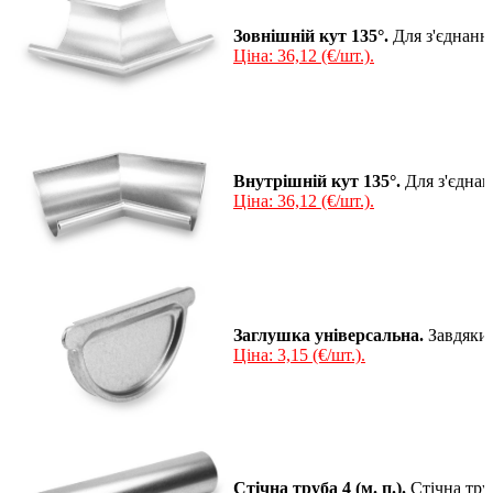
Зовнішній кут 135°.
Для з'єднання
Ціна: 36,12 (€/шт.).
Внутрішній кут 135°.
Для з'єднан
Ціна: 36,12 (€/шт.).
Заглушка універсальна.
Завдяки 
Ціна: 3,15 (€/шт.).
Стічна труба 4 (м. п.).
Стічна тру