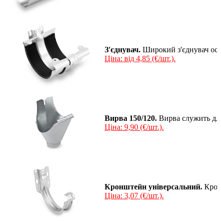
З'єднувач.
Широкий з'єднувач осн
Ціна: від 4,85 (€/шт.).
Вирва 150/120.
Вирва служить для
Ціна: 9,90 (€/шт.).
Кронштейн універсальний.
Кронш
Ціна: 3,07 (€/шт.).