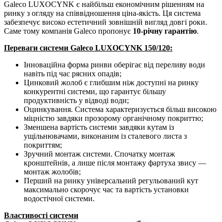
Galeco LUXOCYNK є найбільш економічним рішенням на
ринку з огляду на співвідношення ціна-якість. Ця система
забезпечує високо естетичний зовнішній вигляд довгі роки.
Саме тому компанія Galeco пропонує
10-річну гарантію
.
Переваги системи Galeco LUXOCYNK 150/120:
Інноваційна форма ринви оберігає від переливу води
навіть під час рясних опадів;
Цинковий жолоб є глибшим ніж доступні на ринку
конкурентні системи, що гарантує більшу
продуктивність у відводі води;
Оцинкування. Система характеризується більш високою
міцністю завдяки прозорому органічному покриттю;
Зменшена вартість системи завдяки кутам із
ущільнювачами, виконаним із сталевого листа з
покриттям;
Зручний монтаж системи. Спочатку монтаж
кронштейнів, а лише після монтажу фартуха звису —
монтаж жолобів;
Перший на ринку універсальний регульований кут
максимально скорочує час та вартість установки
водостічної системи.
Властивості системи