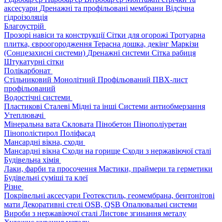
аксесуари
Дренажні та профільовані мембрани
Відсічна
гідроізоляція
Благоустрій
Прозорі навіси та конструкції
Сітки для огорожі
Тротуарна
плитка, євроогородження
Терасна дошка, декінг
Маркізи
(Сонцезахисні системи)
Дренажні системи
Сітка рабиця
Штукатурні сітки
Полікарбонат
Стільниковий
Монолітний
Профільований
ПВХ-лист
профільований
Водостічні системи
Пластикові
Сталеві
Мідні та інші
Системи антиобмерзання
Утеплювачі
Мінеральна вата
Скловата
Пінобетон
Пінополіуретан
Пінополістирол
Поліфасад
Мансардні вікна, сходи
Мансардні вікна
Сходи на горище
Сходи з нержавіючої сталі
Будівельна хімія
Лаки, фарби та просочення
Мастики, праймери та герметики
Будівельні суміші та клеї
Різне
Покрівельні аксесуари
Геотекстиль, геомембрана, бентонітові
мати
Декоративні стелі
OSB, QSB
Опалювальні системи
Вироби з нержавіючої сталі
Листове згинання металу