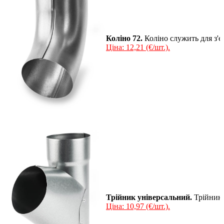
Коліно 72.
Коліно служить для з'є
Ціна: 12,21 (€/шт.).
Трійник універсальний.
Трійник з
Ціна: 10,97 (€/шт.).