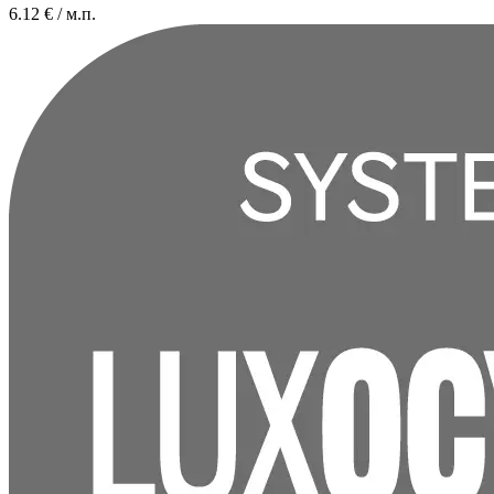
6.12
€ / м.п.