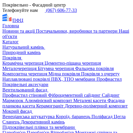
Покрівельно - Фасадний центр
Телефонуйте нам
(067) 606-77-33
ПФЦ
Головна
Новини та акції
Постачальники, виробники та партнери
Наші
об'єкти
Каталог
Натуральний камінь
Природний камінь
Покрівля
Керамічна черепиця
Цементно-піщана черепиця
Металочерепиця
Бітумна черепиця
Фальцева покрівля
Композитна черепиця
Мідна покрівля
Покрівля з очерету
Наплавлювані покрівлі
ПВХ, ТПО мембрани
Профнастил
Покрівельні аксесуари
Вентильований фасад
Профнастил стіновий
Фіброцементний сайдинг
Сайдинг
Марморок
Алюмінієвий композит
Металеві касети
Фасадна
планкова касета
Керамограніт
Деревно-полімерний композит
Мокрий фасад
Венеціанська штукатурка
Короїд, баранець
Поліфасад
Цегла
Сланець
Декоративний камінь
Підпокрівельні плівки та мембрани
Гідробар'єр
Паробар'єр
Вітробар'єр
Монтажні стрічки та