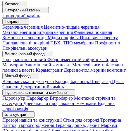
Каталог
Натуральний камінь
Природний камінь
Покрівля
Керамічна черепиця
Цементно-піщана черепиця
Металочерепиця
Бітумна черепиця
Фальцева покрівля
Композитна черепиця
Мідна покрівля
Покрівля з очерету
Наплавлювані покрівлі
ПВХ, ТПО мембрани
Профнастил
Покрівельні аксесуари
Вентильований фасад
Профнастил стіновий
Фіброцементний сайдинг
Сайдинг
Марморок
Алюмінієвий композит
Металеві касети
Фасадна
планкова касета
Керамограніт
Деревно-полімерний композит
Мокрий фасад
Венеціанська штукатурка
Короїд, баранець
Поліфасад
Цегла
Сланець
Декоративний камінь
Підпокрівельні плівки та мембрани
Гідробар'єр
Паробар'єр
Вітробар'єр
Монтажні стрічки та
аксесуари
Дренажні та профільовані мембрани
Відсічна
гідроізоляція
Благоустрій
Прозорі навіси та конструкції
Сітки для огорожі
Тротуарна
плитка, євроогородження
Терасна дошка, декінг
Маркізи
(Сонцезахисні системи)
Дренажні системи
Сітка рабиця