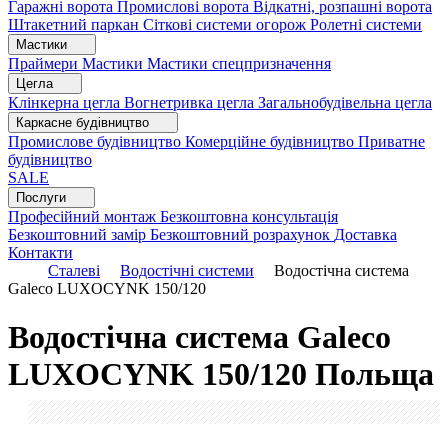
Гаражні ворота
Промислові ворота
Відкатні, розпашні ворота
Штакетний паркан
Сіткові системи огорож
Ролетні системи
Мастики
Праймери
Мастики
Мастики спецпризначення
Цегла
Клінкерна цегла
Вогнетривка цегла
Загальнобудівельна цегла
Каркасне будівництво
Промислове будівництво
Комерційне будівництво
Приватне
будівництво
SALE
Послуги
Професійний монтаж
Безкоштовна консультація
Безкоштовний замір
Безкоштовний розрахунок
Доставка
Контакти
Сталеві
Водостічні системи
Водостічна система
Galeco LUXOCYNK 150/120
Водостічна система Galeco
LUXOCYNK 150/120
Польща