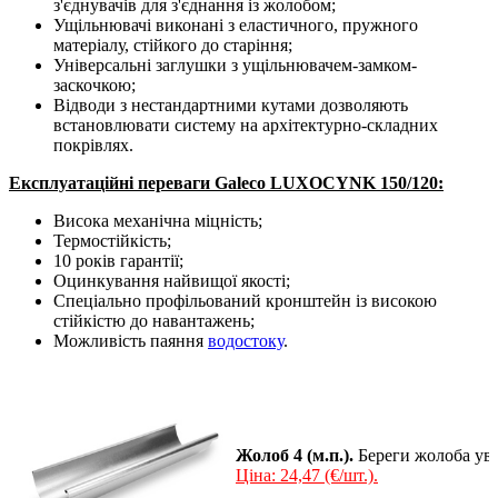
з'єднувачів для з'єднання із жолобом;
Ущільнювачі виконані з еластичного, пружного
матеріалу, стійкого до старіння;
Універсальні заглушки з ущільнювачем-замком-
заскочкою;
Відводи з нестандартними кутами дозволяють
встановлювати систему на архітектурно-складних
покрівлях.
Експлуатаційні переваги Galeco LUXOCYNK 150/120:
Висока механічна міцність;
Термостійкість;
10 років гарантії;
Оцинкування найвищої якості;
Спеціально профільований кронштейн із високою
стійкістю до навантажень;
Можливість паяння
водостоку
.
Жолоб 4 (м.п.).
Береги жолоба уві
Ціна: 24,47 (€/шт.).