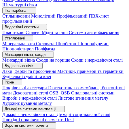
Штукатурні сітки
Полікарбонат
Стільниковий
Монолітний
Профільований
ПВХ-лист
профільований
Водостічні системи
Пластикові
Сталеві
Мідні та інші
Системи антиобмерзання
Утеплювачі
Мінеральна вата
Скловата
Пінобетон
Пінополіуретан
Пінополістирол
Поліфасад
Мансардні вікна, сходи
Мансардні вікна
Сходи на горище
Сходи з нержавіючої сталі
Будівельна хімія
Лаки, фарби та просочення
Мастики, праймери та герметики
Будівельні суміші та клеї
Різне
Покрівельні аксесуари
Геотекстиль, геомембрана, бентонітові
мати
Декоративні стелі
OSB, QSB
Опалювальні системи
Вироби з нержавіючої сталі
Листове згинання металу
Художнє кування металу
Димарі та системи вентиляції
Димарі з нержавіючої сталі
Димарі з оцинкованої сталі
Прохідні покрівельні елементи
Печі
Воротні системи, ролети