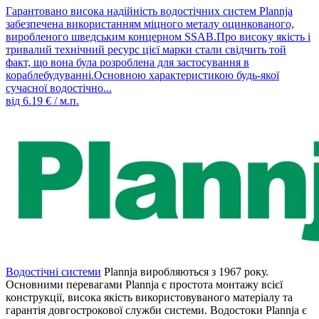
Гарантовано висока надійність водостічних систем Plannja
забезпечена використанням міцного металу оцинкованого,
виробленого шведським концерном SSAB.Про високу якість і
тривалий технічний ресурс цієї марки стали свідчить той
факт, що вона була розроблена для застосування в
кораблебудуванні.Основною характеристикою будь-якої
сучасної водостічно...
від
6.19
€ / м.п.
Водостічні системи
Plannja виробляються з 1967 року.
Основними перевагами Plannja є простота монтажу всієї
конструкції, висока якість використовуваного матеріалу та
гарантія довгострокової служби системи. Водостоки Plannja є