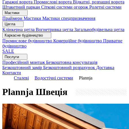
Гаражні ворота
Промислові ворота
Відкатні, розпашні ворота
Штакетний паркан
Сіткові системи огорож
Ролетні системи
Мастики
Праймери
Мастики
Мастики спецпризначення
Цегла
Клінкерна цегла
Вогнетривка цегла
Загальнобудівельна цегла
Каркасне будівництво
Промислове будівництво
Комерційне будівництво
Приватне
будівництво
SALE
Послуги
Професійний монтаж
Безкоштовна консультація
Безкоштовний замір
Безкоштовний розрахунок
Доставка
Контакти
Сталеві
Водостічні системи
Plannja
Plannja
Швеція