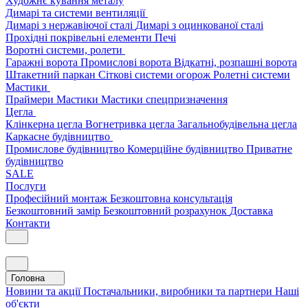
Художнє кування металу
Димарі та системи вентиляції
Димарі з нержавіючої сталі
Димарі з оцинкованої сталі
Прохідні покрівельні елементи
Печі
Воротні системи, ролети
Гаражні ворота
Промислові ворота
Відкатні, розпашні ворота
Штакетний паркан
Сіткові системи огорож
Ролетні системи
Мастики
Праймери
Мастики
Мастики спецпризначення
Цегла
Клінкерна цегла
Вогнетривка цегла
Загальнобудівельна цегла
Каркасне будівництво
Промислове будівництво
Комерційне будівництво
Приватне
будівництво
SALE
Послуги
Професійний монтаж
Безкоштовна консультація
Безкоштовний замір
Безкоштовний розрахунок
Доставка
Контакти
Головна
Новини та акції
Постачальники, виробники та партнери
Наші
об'єкти