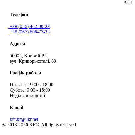
32. Р
Телефон
+38 (056) 462-09-23
+38 (067) 606-77-33
Адреса
50005, Кривий Ріг
вул. Криворіжсталі, 63
Графік роботи
Пн. - Пт.: 9:00 - 18:00
Субота: 9:00 - 15:00
Неділя: вихідний
E-mail
kfc.kr@ukr.net
© 2013-2026 KFC. All rights reserved.