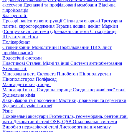
аксесуари
Дренажні та профільовані мембрани
Відсічна
гідроізоляція
Благоустрій
Прозорі навіси та конструкції
Сітки для огорожі
Тротуарна
плитка, євроогородження
Терасна дошка, декінг
Маркізи
(Сонцезахисні системи)
Дренажні системи
Сітка рабиця
Штукатурні сітки
Полікарбонат
Стільниковий
Монолітний
Профільований
ПВХ-лист
профільований
Водостічні системи
Пластикові
Сталеві
Мідні та інші
Системи антиобмерзання
Утеплювачі
Мінеральна вата
Скловата
Пінобетон
Пінополіуретан
Пінополістирол
Поліфасад
Мансардні вікна, сходи
Мансардні вікна
Сходи на горище
Сходи з нержавіючої сталі
Будівельна хімія
Лаки, фарби та просочення
Мастики, праймери та герметики
Будівельні суміші та клеї
Різне
Покрівельні аксесуари
Геотекстиль, геомембрана, бентонітові
мати
Декоративні стелі
OSB, QSB
Опалювальні системи
Вироби з нержавіючої сталі
Листове згинання металу