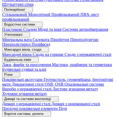
Штукатурні сітки
Полікарбонат
Стільниковий
Монолітний
Профільований
ПВХ-лист
профільований
Водостічні системи
Пластикові
Сталеві
Мідні та інші
Системи антиобмерзання
Утеплювачі
Мінеральна вата
Скловата
Пінобетон
Пінополіуретан
Пінополістирол
Поліфасад
Мансардні вікна, сходи
Мансардні вікна
Сходи на горище
Сходи з нержавіючої сталі
Будівельна хімія
Лаки, фарби та просочення
Мастики, праймери та герметики
Будівельні суміші та клеї
Різне
Покрівельні аксесуари
Геотекстиль, геомембрана, бентонітові
мати
Декоративні стелі
OSB, QSB
Опалювальні системи
Вироби з нержавіючої сталі
Листове згинання металу
Художнє кування металу
Димарі та системи вентиляції
Димарі з нержавіючої сталі
Димарі з оцинкованої сталі
Прохідні покрівельні елементи
Печі
Воротні системи, ролети