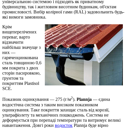
універсальною системою і підходять як приватному
будівництву, так і житловим висотним будинкам, об'єктам
промисловості. Вибір колірної гами (RAL) задовольнить будь-
які вимоги замовника.
Крім
вищеперелічених
переваг, варто
відзначити
найбільш значуще з
них —
гарячеоцинкована
сталь товщиною 0,6
мм покрита з двох
сторін пасировкою,
ґрунтом та
покриттям Plastisol
SCE.
2
Показник оцинкування — 275 (г/м
).
Plannja
— єдина
водостічна система з таким високим показником
оцинкування. Таке покриття захищає сталь від корозії,
ультрафіолету та механічних пошкоджень. Система не
деформується при перепаді температури та витримує великі
навантаження. Довгі роки
водосток
Plannja буде вірно