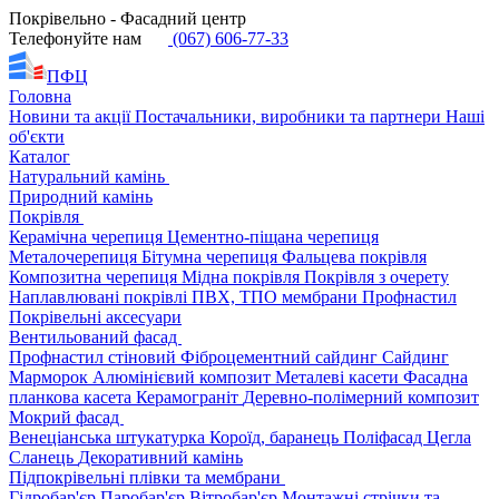
Покрівельно - Фасадний центр
Телефонуйте нам
(067) 606-77-33
ПФЦ
Головна
Новини та акції
Постачальники, виробники та партнери
Наші
об'єкти
Каталог
Натуральний камінь
Природний камінь
Покрівля
Керамічна черепиця
Цементно-піщана черепиця
Металочерепиця
Бітумна черепиця
Фальцева покрівля
Композитна черепиця
Мідна покрівля
Покрівля з очерету
Наплавлювані покрівлі
ПВХ, ТПО мембрани
Профнастил
Покрівельні аксесуари
Вентильований фасад
Профнастил стіновий
Фіброцементний сайдинг
Сайдинг
Марморок
Алюмінієвий композит
Металеві касети
Фасадна
планкова касета
Керамограніт
Деревно-полімерний композит
Мокрий фасад
Венеціанська штукатурка
Короїд, баранець
Поліфасад
Цегла
Сланець
Декоративний камінь
Підпокрівельні плівки та мембрани
Гідробар'єр
Паробар'єр
Вітробар'єр
Монтажні стрічки та