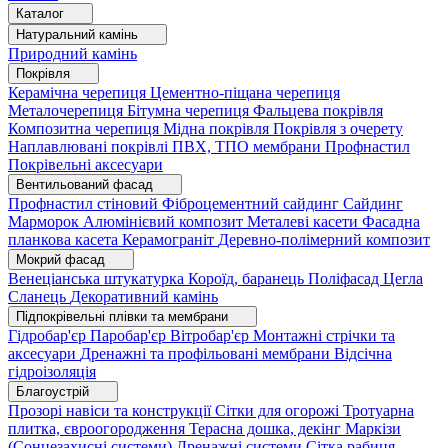
Каталог
Натуральний камінь
Природний камінь
Покрівля
Керамічна черепиця
Цементно-піщана черепиця
Металочерепиця
Бітумна черепиця
Фальцева покрівля
Композитна черепиця
Мідна покрівля
Покрівля з очерету
Наплавлювані покрівлі
ПВХ, ТПО мембрани
Профнастил
Покрівельні аксесуари
Вентильований фасад
Профнастил стіновий
Фіброцементний сайдинг
Сайдинг
Марморок
Алюмінієвий композит
Металеві касети
Фасадна
планкова касета
Керамограніт
Деревно-полімерний композит
Мокрий фасад
Венеціанська штукатурка
Короїд, баранець
Поліфасад
Цегла
Сланець
Декоративний камінь
Підпокрівельні плівки та мембрани
Гідробар'єр
Паробар'єр
Вітробар'єр
Монтажні стрічки та
аксесуари
Дренажні та профільовані мембрани
Відсічна
гідроізоляція
Благоустрій
Прозорі навіси та конструкції
Сітки для огорожі
Тротуарна
плитка, євроогородження
Терасна дошка, декінг
Маркізи
(Сонцезахисні системи)
Дренажні системи
Сітка рабиця