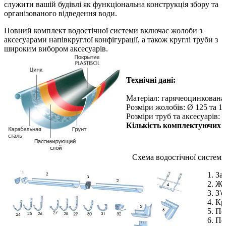
служити вашій будівлі як функціональна конструкція збору та
організованого відведення води.
Повний комплект водостічної системи включає жолоби з
аксесуарами напівкруглої конфігурації, а також круглі труби з
широким вибором аксесуарів.
Технічні дані:
Матеріал: гарячеоцинкована 
Розміри жолобів: Ø 125 та 1
Розміри труб та аксесуарів: 
Кількість комплектуючих з
Схема водостічної системи
1. За
2. Жо
3. З'
4. Кр
5. По
6. П