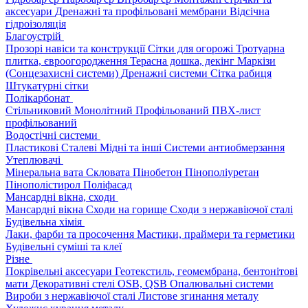
аксесуари
Дренажні та профільовані мембрани
Відсічна
гідроізоляція
Благоустрій
Прозорі навіси та конструкції
Сітки для огорожі
Тротуарна
плитка, євроогородження
Терасна дошка, декінг
Маркізи
(Сонцезахисні системи)
Дренажні системи
Сітка рабиця
Штукатурні сітки
Полікарбонат
Стільниковий
Монолітний
Профільований
ПВХ-лист
профільований
Водостічні системи
Пластикові
Сталеві
Мідні та інші
Системи антиобмерзання
Утеплювачі
Мінеральна вата
Скловата
Пінобетон
Пінополіуретан
Пінополістирол
Поліфасад
Мансардні вікна, сходи
Мансардні вікна
Сходи на горище
Сходи з нержавіючої сталі
Будівельна хімія
Лаки, фарби та просочення
Мастики, праймери та герметики
Будівельні суміші та клеї
Різне
Покрівельні аксесуари
Геотекстиль, геомембрана, бентонітові
мати
Декоративні стелі
OSB, QSB
Опалювальні системи
Вироби з нержавіючої сталі
Листове згинання металу