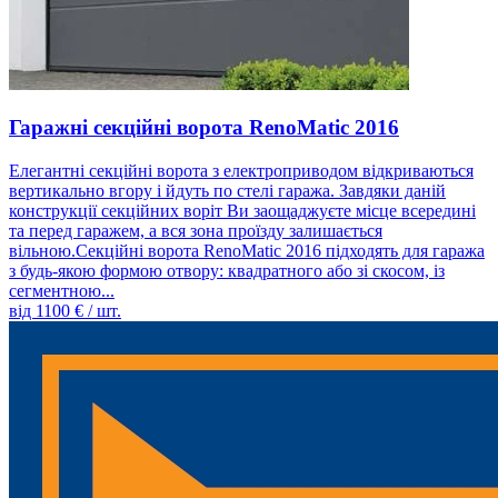
Гаражні секційні ворота RenoMatic 2016
Елегантні секційні ворота з електроприводом відкриваються
вертикально вгору і йдуть по стелі гаража. Завдяки даній
конструкції секційних воріт Ви заощаджуєте місце всередині
та перед гаражем, а вся зона проїзду залишається
вільною.Секційні ворота RenoMatic 2016 підходять для гаража
з будь-якою формою отвору: квадратного або зі скосом, із
сегментною...
від
1100
€ / шт.