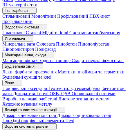
Штукатурні сітки
Полікарбонат
Стільниковий
Монолітний
Профільований
ПВХ-лист
профільований
Водостічні системи
Пластикові
Сталеві
Мідні та інші
Системи антиобмерзання
Утеплювачі
Мінеральна вата
Скловата
Пінобетон
Пінополіуретан
Пінополістирол
Поліфасад
Мансардні вікна, сходи
Мансардні вікна
Сходи на горище
Сходи з нержавіючої сталі
Будівельна хімія
Лаки, фарби та просочення
Мастики, праймери та герметики
Будівельні суміші та клеї
Різне
Покрівельні аксесуари
Геотекстиль, геомембрана, бентонітові
мати
Декоративні стелі
OSB, QSB
Опалювальні системи
Вироби з нержавіючої сталі
Листове згинання металу
Художнє кування металу
Димарі та системи вентиляції
Димарі з нержавіючої сталі
Димарі з оцинкованої сталі
Прохідні покрівельні елементи
Печі
Воротні системи, ролети