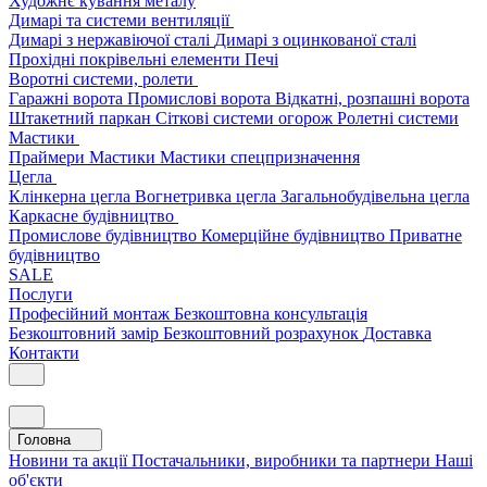
Художнє кування металу
Димарі та системи вентиляції
Димарі з нержавіючої сталі
Димарі з оцинкованої сталі
Прохідні покрівельні елементи
Печі
Воротні системи, ролети
Гаражні ворота
Промислові ворота
Відкатні, розпашні ворота
Штакетний паркан
Сіткові системи огорож
Ролетні системи
Мастики
Праймери
Мастики
Мастики спецпризначення
Цегла
Клінкерна цегла
Вогнетривка цегла
Загальнобудівельна цегла
Каркасне будівництво
Промислове будівництво
Комерційне будівництво
Приватне
будівництво
SALE
Послуги
Професійний монтаж
Безкоштовна консультація
Безкоштовний замір
Безкоштовний розрахунок
Доставка
Контакти
Головна
Новини та акції
Постачальники, виробники та партнери
Наші
об'єкти