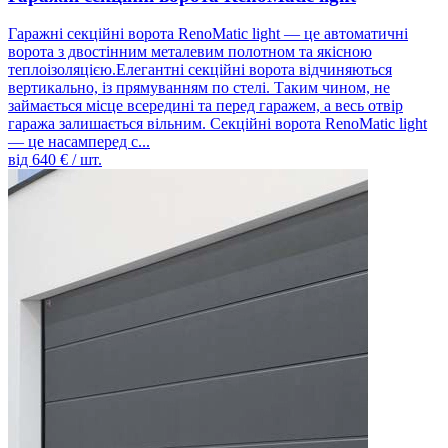
Гаражні секційні ворота RenoMatic light — це автоматичні
ворота з двостінним металевим полотном та якісною
теплоізоляцією.Елегантні секційні ворота відчиняються
вертикально, із прямуванням по стелі. Таким чином, не
займається місце всередині та перед гаражем, а весь отвір
гаража залишається вільним. Секційні ворота RenoMatic light
— це насамперед с...
від
640
€ / шт.