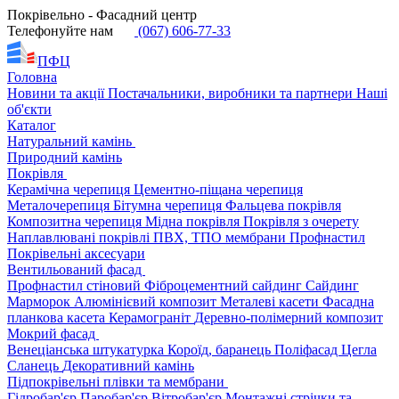
Покрівельно - Фасадний центр
Телефонуйте нам
(067) 606-77-33
ПФЦ
Головна
Новини та акції
Постачальники, виробники та партнери
Наші
об'єкти
Каталог
Натуральний камінь
Природний камінь
Покрівля
Керамічна черепиця
Цементно-піщана черепиця
Металочерепиця
Бітумна черепиця
Фальцева покрівля
Композитна черепиця
Мідна покрівля
Покрівля з очерету
Наплавлювані покрівлі
ПВХ, ТПО мембрани
Профнастил
Покрівельні аксесуари
Вентильований фасад
Профнастил стіновий
Фіброцементний сайдинг
Сайдинг
Марморок
Алюмінієвий композит
Металеві касети
Фасадна
планкова касета
Керамограніт
Деревно-полімерний композит
Мокрий фасад
Венеціанська штукатурка
Короїд, баранець
Поліфасад
Цегла
Сланець
Декоративний камінь
Підпокрівельні плівки та мембрани
Гідробар'єр
Паробар'єр
Вітробар'єр
Монтажні стрічки та