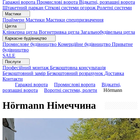
Гаражні ворота
Промислові ворота
Відкатні, розпашні ворота
Штакетний паркан
Сіткові системи огорож
Ролетні системи
Мастики
Праймери
Мастики
Мастики спецпризначення
Цегла
Клінкерна цегла
Вогнетривка цегла
Загальнобудівельна цегла
Каркасне будівництво
Промислове будівництво
Комерційне будівництво
Приватне
будівництво
SALE
Послуги
Професійний монтаж
Безкоштовна консультація
Безкоштовний замір
Безкоштовний розрахунок
Доставка
Контакти
Гаражні ворота
Промислові ворота
Відкатні,
розпашні ворота
Воротні системи, ролети
Hörmann
Hörmann
Німеччина