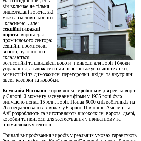
На сьогоднішній день
він включає не тільки
вищезгадані ворота, які
можна сміливо назвати
"класикою", але і
секційні гаражні
ворота
, ворота для
промислового сектора:
секційні промислові
ворота, рулонні, що
складаються,
вогнестійкі та швидкісні ворота, приводи для воріт і блоки
управління, а також системи перевантажувальної техніки,
вогнестійкі та димозахисні перегородки, вхідні та внутрішні
двері, козирки та коробки.
Компанія Hörmann
є провідним виробником дверей та воріт
у Європі. З моменту заснування фірми у 1935 році було
випущено понад 15 млн. воріт. Понад 6000 співробітників на
26 спеціалізованих заводах у Європі, Північній Америці та
Азії розробляють та виготовляють високоякісні ворота, двері,
коробки та приводи для застосування у приватному та
промисловому секторі.
Тривалі випробування виробів у реальних умовах гарантують
бездоганну якість серійної продукції відповідно до найвищих