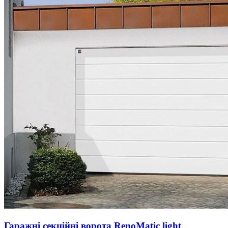
Гаражні секційні ворота RenoMatic light