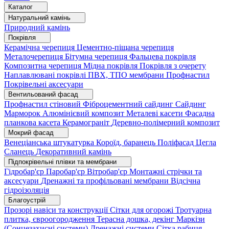
Каталог
Натуральний камінь
Природний камінь
Покрівля
Керамічна черепиця
Цементно-піщана черепиця
Металочерепиця
Бітумна черепиця
Фальцева покрівля
Композитна черепиця
Мідна покрівля
Покрівля з очерету
Наплавлювані покрівлі
ПВХ, ТПО мембрани
Профнастил
Покрівельні аксесуари
Вентильований фасад
Профнастил стіновий
Фіброцементний сайдинг
Сайдинг
Марморок
Алюмінієвий композит
Металеві касети
Фасадна
планкова касета
Керамограніт
Деревно-полімерний композит
Мокрий фасад
Венеціанська штукатурка
Короїд, баранець
Поліфасад
Цегла
Сланець
Декоративний камінь
Підпокрівельні плівки та мембрани
Гідробар'єр
Паробар'єр
Вітробар'єр
Монтажні стрічки та
аксесуари
Дренажні та профільовані мембрани
Відсічна
гідроізоляція
Благоустрій
Прозорі навіси та конструкції
Сітки для огорожі
Тротуарна
плитка, євроогородження
Терасна дошка, декінг
Маркізи
(Сонцезахисні системи)
Дренажні системи
Сітка рабиця