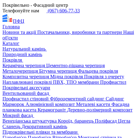
Покрівельно - Фасадний центр
Телефонуйте нам
(067) 606-77-33
ПФЦ
Головна
Новини та акції
Постачальники, виробники та партнери
Наші
об'єкти
Каталог
Натуральний камінь
Природний камінь
Покрівля
Керамічна черепиця
Цементно-піщана черепиця
Металочерепиця
Бітумна черепиця
Фальцева покрівля
Композитна черепиця
Мідна покрівля
Покрівля з очерету
Наплавлювані покрівлі
ПВХ, ТПО мембрани
Профнастил
Покрівельні аксесуари
Вентильований фасад
Профнастил стіновий
Фіброцементний сайдинг
Сайдинг
Марморок
Алюмінієвий композит
Металеві касети
Фасадна
планкова касета
Керамограніт
Деревно-полімерний композит
Мокрий фасад
Венеціанська штукатурка
Короїд, баранець
Поліфасад
Цегла
Сланець
Декоративний камінь
Підпокрівельні плівки та мембрани
Гідробар'єр
Паробар'єр
Вітробар'єр
Монтажні стрічки та