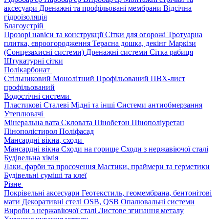
аксесуари
Дренажні та профільовані мембрани
Відсічна
гідроізоляція
Благоустрій
Прозорі навіси та конструкції
Сітки для огорожі
Тротуарна
плитка, євроогородження
Терасна дошка, декінг
Маркізи
(Сонцезахисні системи)
Дренажні системи
Сітка рабиця
Штукатурні сітки
Полікарбонат
Стільниковий
Монолітний
Профільований
ПВХ-лист
профільований
Водостічні системи
Пластикові
Сталеві
Мідні та інші
Системи антиобмерзання
Утеплювачі
Мінеральна вата
Скловата
Пінобетон
Пінополіуретан
Пінополістирол
Поліфасад
Мансардні вікна, сходи
Мансардні вікна
Сходи на горище
Сходи з нержавіючої сталі
Будівельна хімія
Лаки, фарби та просочення
Мастики, праймери та герметики
Будівельні суміші та клеї
Різне
Покрівельні аксесуари
Геотекстиль, геомембрана, бентонітові
мати
Декоративні стелі
OSB, QSB
Опалювальні системи
Вироби з нержавіючої сталі
Листове згинання металу