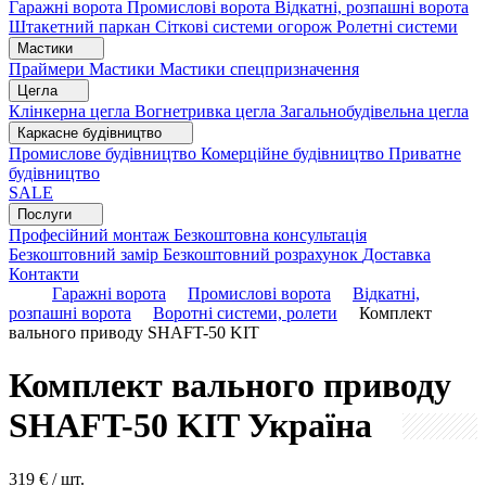
Гаражні ворота
Промислові ворота
Відкатні, розпашні ворота
Штакетний паркан
Сіткові системи огорож
Ролетні системи
Мастики
Праймери
Мастики
Мастики спецпризначення
Цегла
Клінкерна цегла
Вогнетривка цегла
Загальнобудівельна цегла
Каркасне будівництво
Промислове будівництво
Комерційне будівництво
Приватне
будівництво
SALE
Послуги
Професійний монтаж
Безкоштовна консультація
Безкоштовний замір
Безкоштовний розрахунок
Доставка
Контакти
Гаражні ворота
Промислові ворота
Відкатні,
розпашні ворота
Воротні системи, ролети
Комплект
вального приводу SHAFT-50 KIT
Комплект вального приводу
SHAFT-50 KIT
Україна
319
€ / шт.