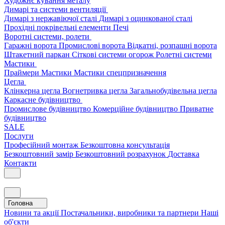
Художнє кування металу
Димарі та системи вентиляції
Димарі з нержавіючої сталі
Димарі з оцинкованої сталі
Прохідні покрівельні елементи
Печі
Воротні системи, ролети
Гаражні ворота
Промислові ворота
Відкатні, розпашні ворота
Штакетний паркан
Сіткові системи огорож
Ролетні системи
Мастики
Праймери
Мастики
Мастики спецпризначення
Цегла
Клінкерна цегла
Вогнетривка цегла
Загальнобудівельна цегла
Каркасне будівництво
Промислове будівництво
Комерційне будівництво
Приватне
будівництво
SALE
Послуги
Професійний монтаж
Безкоштовна консультація
Безкоштовний замір
Безкоштовний розрахунок
Доставка
Контакти
Головна
Новини та акції
Постачальники, виробники та партнери
Наші
об'єкти