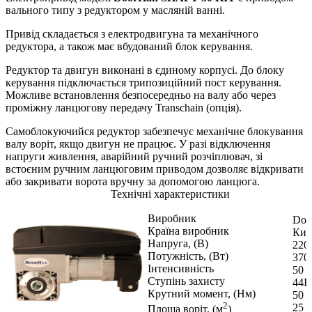
вального типу з редуктором у масляній ванні.
Привід складається з електродвигуна та механічного
редуктора, а також має вбудований блок керування.
Редуктор та двигун виконані в єдиному корпусі. До блоку
керування підключається трипозиційний пост керування.
Можливе встановлення безпосередньо на валу або через
проміжну ланцюгову передачу Transchain (опція).
Самоблокуючийся редуктор забезпечує механічне блокування
валу воріт, якщо двигун не працює. У разі відключення
напруги живлення, аварійний ручний розчіплювач, зі
встоєним ручним ланцюговим приводом дозволяє відкривати
або закривати ворота вручну за допомогою ланцюга.
Технічні характеристики
Виробник
Doo
Країна виробник
Кит
Напруга, (В)
220
Потужність, (Вт)
370
Інтенсивність
50 
Ступінь захисту
44I
Крутний момент, (Нм)
50
2
25
Площа воріт, (м
)