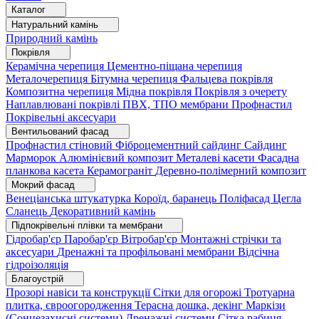
Каталог
Натуральний камінь
Природний камінь
Покрівля
Керамічна черепиця
Цементно-піщана черепиця
Металочерепиця
Бітумна черепиця
Фальцева покрівля
Композитна черепиця
Мідна покрівля
Покрівля з очерету
Наплавлювані покрівлі
ПВХ, ТПО мембрани
Профнастил
Покрівельні аксесуари
Вентильований фасад
Профнастил стіновий
Фіброцементний сайдинг
Сайдинг
Марморок
Алюмінієвий композит
Металеві касети
Фасадна
планкова касета
Керамограніт
Деревно-полімерний композит
Мокрий фасад
Венеціанська штукатурка
Короїд, баранець
Поліфасад
Цегла
Сланець
Декоративний камінь
Підпокрівельні плівки та мембрани
Гідробар'єр
Паробар'єр
Вітробар'єр
Монтажні стрічки та
аксесуари
Дренажні та профільовані мембрани
Відсічна
гідроізоляція
Благоустрій
Прозорі навіси та конструкції
Сітки для огорожі
Тротуарна
плитка, євроогородження
Терасна дошка, декінг
Маркізи
(Сонцезахисні системи)
Дренажні системи
Сітка рабиця