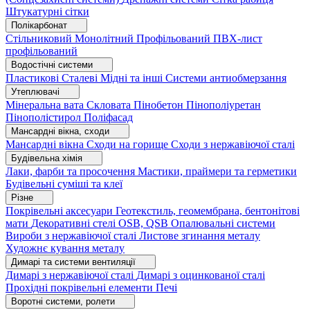
Штукатурні сітки
Полікарбонат
Стільниковий
Монолітний
Профільований
ПВХ-лист
профільований
Водостічні системи
Пластикові
Сталеві
Мідні та інші
Системи антиобмерзання
Утеплювачі
Мінеральна вата
Скловата
Пінобетон
Пінополіуретан
Пінополістирол
Поліфасад
Мансардні вікна, сходи
Мансардні вікна
Сходи на горище
Сходи з нержавіючої сталі
Будівельна хімія
Лаки, фарби та просочення
Мастики, праймери та герметики
Будівельні суміші та клеї
Різне
Покрівельні аксесуари
Геотекстиль, геомембрана, бентонітові
мати
Декоративні стелі
OSB, QSB
Опалювальні системи
Вироби з нержавіючої сталі
Листове згинання металу
Художнє кування металу
Димарі та системи вентиляції
Димарі з нержавіючої сталі
Димарі з оцинкованої сталі
Прохідні покрівельні елементи
Печі
Воротні системи, ролети