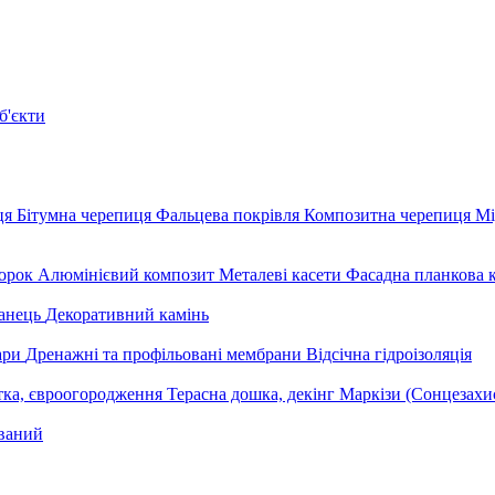
б'єкти
ця
Бітумна черепиця
Фальцева покрівля
Композитна черепиця
Мі
орок
Алюмінієвий композит
Металеві касети
Фасадна планкова 
анець
Декоративний камінь
уари
Дренажні та профільовані мембрани
Відсічна гідроізоляція
тка, євроогородження
Терасна дошка, декінг
Маркізи (Сонцезахи
ваний