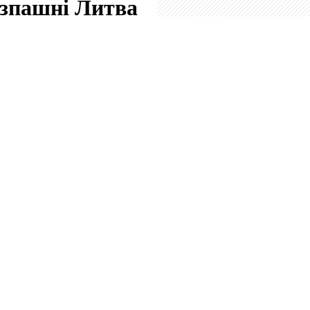
озпашні
Литва