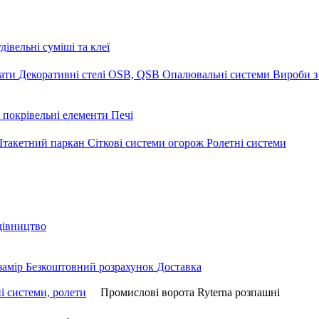
дівельні суміші та клеї
мати
Декоративні стелі
OSB, QSB
Опалювальні системи
Вироби з
 покрівельні елементи
Печі
такетний паркан
Сіткові системи огорож
Ролетні системи
дівництво
замір
Безкоштовний розрахунок
Доставка
і системи, ролети
Промислові ворота Ryterna розпашні