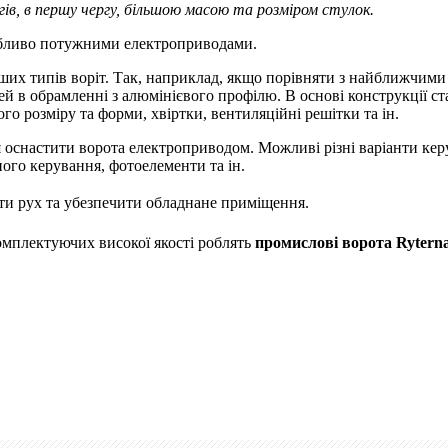
ів, в першу чергу, більшою масою та розміром стулок.
обливо потужними електроприводами.
нших типів воріт. Так, наприклад, якщо порівняти з найближчим
 в обрамленні з алюмінієвого профілю. В основі конструкції ста
го розміру та форми, хвіртки, вентиляційні решітки та ін.
я оснастити ворота електроприводом. Можливі різні варіанти ке
ого керування, фотоелементи та ін.
ти рух та убезпечити обладнане приміщення.
комплектуючих високої якості роблять
промислові ворота Rytern