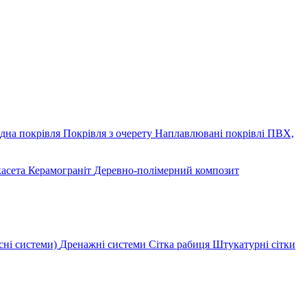
дна покрівля
Покрівля з очерету
Наплавлювані покрівлі
ПВХ,
касета
Керамограніт
Деревно-полімерний композит
сні системи)
Дренажні системи
Сітка рабиця
Штукатурні сітки