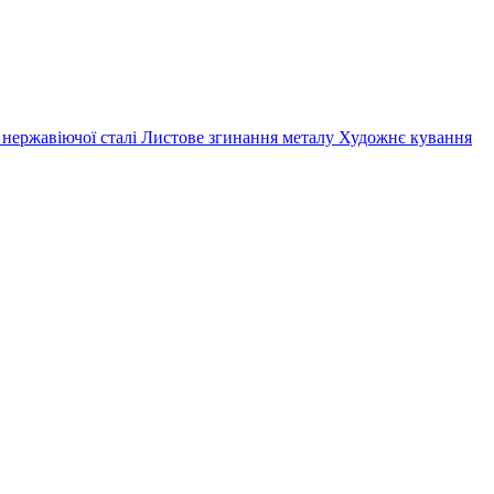
 нержавіючої сталі
Листове згинання металу
Художнє кування