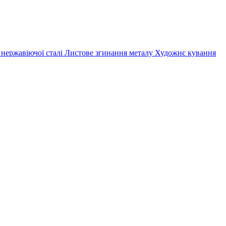
 нержавіючої сталі
Листове згинання металу
Художнє кування