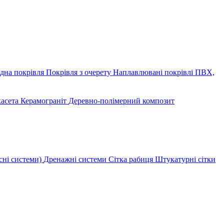
дна покрівля
Покрівля з очерету
Наплавлювані покрівлі
ПВХ,
касета
Керамограніт
Деревно-полімерний композит
сні системи)
Дренажні системи
Сітка рабиця
Штукатурні сітки