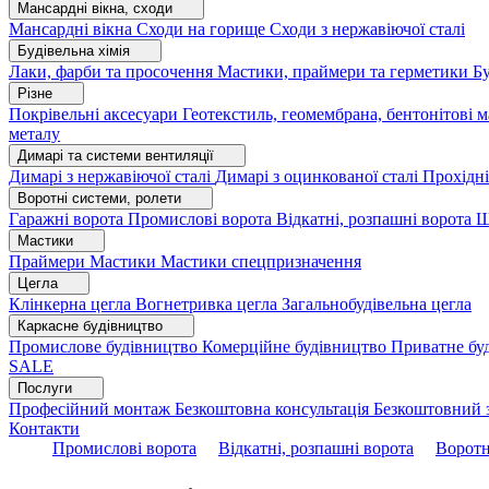
Мансардні вікна, сходи
Мансардні вікна
Сходи на горище
Сходи з нержавіючої сталі
Будівельна хімія
Лаки, фарби та просочення
Мастики, праймери та герметики
Бу
Різне
Покрівельні аксесуари
Геотекстиль, геомембрана, бентонітові 
металу
Димарі та системи вентиляції
Димарі з нержавіючої сталі
Димарі з оцинкованої сталі
Прохідні
Воротні системи, ролети
Гаражні ворота
Промислові ворота
Відкатні, розпашні ворота
Ш
Мастики
Праймери
Мастики
Мастики спецпризначення
Цегла
Клінкерна цегла
Вогнетривка цегла
Загальнобудівельна цегла
Каркасне будівництво
Промислове будівництво
Комерційне будівництво
Приватне бу
SALE
Послуги
Професійний монтаж
Безкоштовна консультація
Безкоштовний 
Контакти
Промислові ворота
Відкатні, розпашні ворота
Воротн