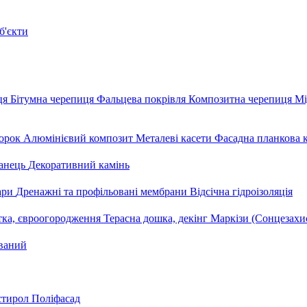
б'єкти
ця
Бітумна черепиця
Фальцева покрівля
Композитна черепиця
Мі
орок
Алюмінієвий композит
Металеві касети
Фасадна планкова 
анець
Декоративний камінь
уари
Дренажні та профільовані мембрани
Відсічна гідроізоляція
тка, євроогородження
Терасна дошка, декінг
Маркізи (Сонцезахи
ваний
стирол
Поліфасад