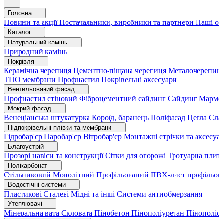
Головна
Новини та акції
Постачальники, виробники та партнери
Наші о
Каталог
Натуральний камінь
Природний камінь
Покрівля
Керамічна черепиця
Цементно-піщана черепиця
Металочерепи
ТПО мембрани
Профнастил
Покрівельні аксесуари
Вентильований фасад
Профнастил стіновий
Фіброцементний сайдинг
Сайдинг
Марм
Мокрий фасад
Венеціанська штукатурка
Короїд, баранець
Поліфасад
Цегла
Сл
Підпокрівельні плівки та мембрани
Гідробар'єр
Паробар'єр
Вітробар'єр
Монтажні стрічки та аксес
Благоустрій
Прозорі навіси та конструкції
Сітки для огорожі
Тротуарна пли
Полікарбонат
Стільниковий
Монолітний
Профільований
ПВХ-лист профільо
Водостічні системи
Пластикові
Сталеві
Мідні та інші
Системи антиобмерзання
Утеплювачі
Мінеральна вата
Скловата
Пінобетон
Пінополіуретан
Пінополі