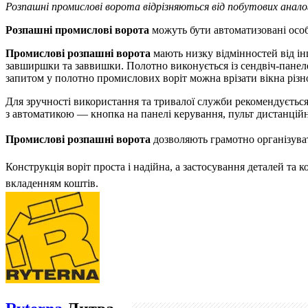
Розпашні промислові ворота відрізняються від побутових аналог
Розпашні промислові ворота
можуть бути автоматизовані ос
Промислові розпашні ворота
мають низку відмінностей від і
завширшки та заввишки. Полотно виконується із сендвіч-панелей
запитом у полотно промислових воріт можна врізати вікна різно
Для зручності використання та тривалої служби рекомендуєтьс
з автоматикою — кнопка на панелі керування, пульт дистанційн
Промислові розпашні ворота
дозволяють грамотно організува
Конструкція воріт проста і надійна, а застосування деталей та 
вкладенням коштів.