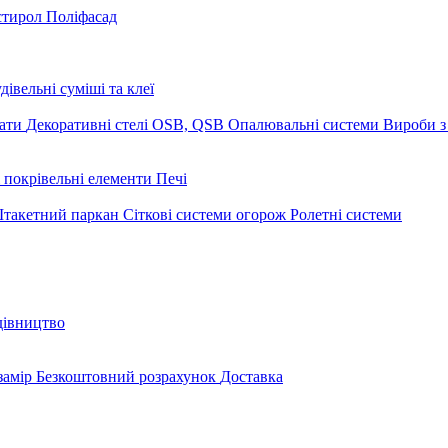
стирол
Поліфасад
дівельні суміші та клеї
мати
Декоративні стелі
OSB, QSB
Опалювальні системи
Вироби з
 покрівельні елементи
Печі
такетний паркан
Сіткові системи огорож
Ролетні системи
дівництво
замір
Безкоштовний розрахунок
Доставка