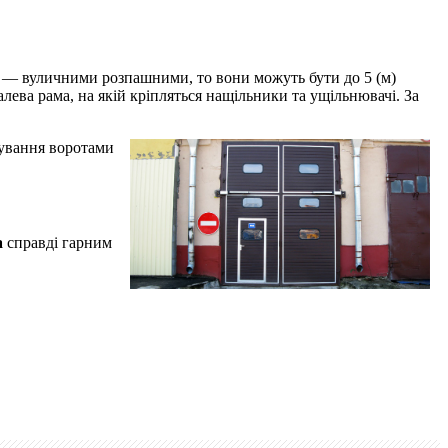
и — вуличними розпашними, то вони можуть бути до 5 (м)
лева рама, на якій кріпляться нащільники та ущільнювачі. За
рування воротами
a
справді гарним