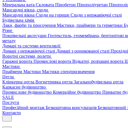
Мінеральна вата
Скловата
Пінобетон
Пінополіуретан
Пінополі
Мансардні вікна, сходи
Мансардні вікна
Сходи на горище
Сходи з нержавіючої сталі
Будівельна хімія
Лаки, фарби та просочення
Мастики, праймери та герметики
Бу
Різне
Покрівельні аксесуари
Геотекстиль, геомембрана, бентонітові 
металу
Димарі та системи вентиляції
Димарі з нержавіючої сталі
Димарі з оцинкованої сталі
Прохідні
Воротні системи, ролети
Гаражні ворота
Промислові ворота
Відкатні, розпашні ворота
Ш
Мастики
Праймери
Мастики
Мастики спецпризначення
Цегла
Клінкерна цегла
Вогнетривка цегла
Загальнобудівельна цегла
Каркасне будівництво
Промислове будівництво
Комерційне будівництво
Приватне бу
SALE
Послуги
Професійний монтаж
Безкоштовна консультація
Безкоштовний 
Контакти