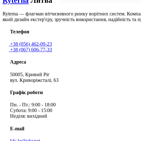
Ryterna
Литва
Ryterna — флагман вітчизняного ринку ворітних систем. Компан
який дизайн екстер'єру, зручність використання, надійність та
Телефон
+38 (056) 462-09-23
+38 (067) 606-77-33
Адреса
50005, Кривий Ріг
вул. Криворіжсталі, 63
Графік роботи
Пн. - Пт.: 9:00 - 18:00
Субота: 9:00 - 15:00
Неділя: вихідний
E-mail
kfc.kr@ukr.net