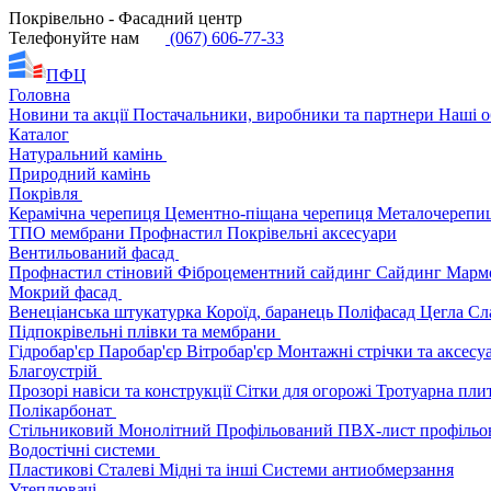
Покрівельно - Фасадний центр
Телефонуйте нам
(067) 606-77-33
ПФЦ
Головна
Новини та акції
Постачальники, виробники та партнери
Наші о
Каталог
Натуральний камінь
Природний камінь
Покрівля
Керамічна черепиця
Цементно-піщана черепиця
Металочерепи
ТПО мембрани
Профнастил
Покрівельні аксесуари
Вентильований фасад
Профнастил стіновий
Фіброцементний сайдинг
Сайдинг
Марм
Мокрий фасад
Венеціанська штукатурка
Короїд, баранець
Поліфасад
Цегла
Сл
Підпокрівельні плівки та мембрани
Гідробар'єр
Паробар'єр
Вітробар'єр
Монтажні стрічки та аксес
Благоустрій
Прозорі навіси та конструкції
Сітки для огорожі
Тротуарна пли
Полікарбонат
Стільниковий
Монолітний
Профільований
ПВХ-лист профільо
Водостічні системи
Пластикові
Сталеві
Мідні та інші
Системи антиобмерзання
Утеплювачі