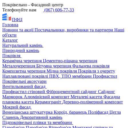
Покрівельно - Фасадний центр
Телефонуйте нам
(067) 606-77-33
ПФЦ
Головна
Новини та акції
Постачальники, виробники та партнери
Наші
об'єкти
Каталог
Натуральний камінь
Природний камінь
Покрівля
Керамічна черепиця
Цементно-піщана черепиця
Металочерепиця
Бітумна черепиця
Фальцева покрівля
Композитна черепиця
Мідна покрівля
Покрівля з очерету
Наплавлювані покрівлі
ПВХ, ТПО мембрани
Профнастил
Покрівельні аксесуари
Вентильований фасад
Профнастил стіновий
Фіброцементний сайдинг
Сайдинг
Марморок
Алюмінієвий композит
Металеві касети
Фасадна
планкова касета
Керамограніт
Деревно-полімерний композит
Мокрий фасад
Венеціанська штукатурка
Короїд, баранець
Поліфасад
Цегла
Сланець
Декоративний камінь
Підпокрівельні плівки та мембрани
Гідробар'єр
Паробар'єр
Вітробар'єр
Монтажні стрічки та