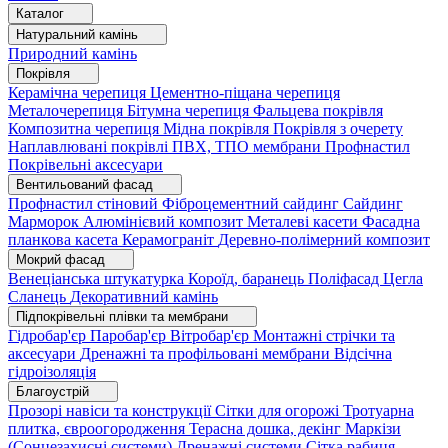
Каталог
Натуральний камінь
Природний камінь
Покрівля
Керамічна черепиця
Цементно-піщана черепиця
Металочерепиця
Бітумна черепиця
Фальцева покрівля
Композитна черепиця
Мідна покрівля
Покрівля з очерету
Наплавлювані покрівлі
ПВХ, ТПО мембрани
Профнастил
Покрівельні аксесуари
Вентильований фасад
Профнастил стіновий
Фіброцементний сайдинг
Сайдинг
Марморок
Алюмінієвий композит
Металеві касети
Фасадна
планкова касета
Керамограніт
Деревно-полімерний композит
Мокрий фасад
Венеціанська штукатурка
Короїд, баранець
Поліфасад
Цегла
Сланець
Декоративний камінь
Підпокрівельні плівки та мембрани
Гідробар'єр
Паробар'єр
Вітробар'єр
Монтажні стрічки та
аксесуари
Дренажні та профільовані мембрани
Відсічна
гідроізоляція
Благоустрій
Прозорі навіси та конструкції
Сітки для огорожі
Тротуарна
плитка, євроогородження
Терасна дошка, декінг
Маркізи
(Сонцезахисні системи)
Дренажні системи
Сітка рабиця