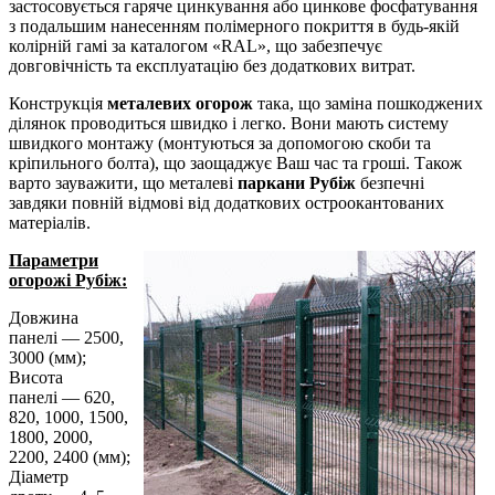
застосовується гаряче цинкування або цинкове фосфатування
з подальшим нанесенням полімерного покриття в будь-якій
колірній гамі за каталогом «RAL», що забезпечує
довговічність та експлуатацію без додаткових витрат.
Конструкція
металевих огорож
така, що заміна пошкоджених
ділянок проводиться швидко і легко. Вони мають систему
швидкого монтажу (монтуються за допомогою скоби та
кріпильного болта), що заощаджує Ваш час та гроші. Також
варто зауважити, що металеві
паркани Рубіж
безпечні
завдяки повній відмові від додаткових остроокантованих
матеріалів.
Параметри
огорожі Рубіж:
Довжина
панелі — 2500,
3000 (мм);
Висота
панелі — 620,
820, 1000, 1500,
1800, 2000,
2200, 2400 (мм);
Діаметр