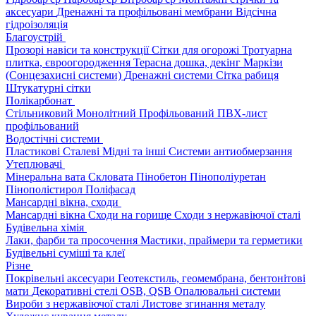
аксесуари
Дренажні та профільовані мембрани
Відсічна
гідроізоляція
Благоустрій
Прозорі навіси та конструкції
Сітки для огорожі
Тротуарна
плитка, євроогородження
Терасна дошка, декінг
Маркізи
(Сонцезахисні системи)
Дренажні системи
Сітка рабиця
Штукатурні сітки
Полікарбонат
Стільниковий
Монолітний
Профільований
ПВХ-лист
профільований
Водостічні системи
Пластикові
Сталеві
Мідні та інші
Системи антиобмерзання
Утеплювачі
Мінеральна вата
Скловата
Пінобетон
Пінополіуретан
Пінополістирол
Поліфасад
Мансардні вікна, сходи
Мансардні вікна
Сходи на горище
Сходи з нержавіючої сталі
Будівельна хімія
Лаки, фарби та просочення
Мастики, праймери та герметики
Будівельні суміші та клеї
Різне
Покрівельні аксесуари
Геотекстиль, геомембрана, бентонітові
мати
Декоративні стелі
OSB, QSB
Опалювальні системи
Вироби з нержавіючої сталі
Листове згинання металу