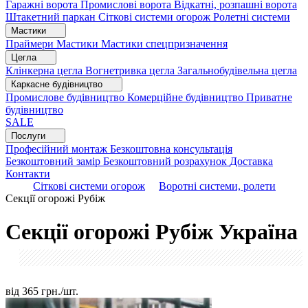
Гаражні ворота
Промислові ворота
Відкатні, розпашні ворота
Штакетний паркан
Сіткові системи огорож
Ролетні системи
Мастики
Праймери
Мастики
Мастики спецпризначення
Цегла
Клінкерна цегла
Вогнетривка цегла
Загальнобудівельна цегла
Каркасне будівництво
Промислове будівництво
Комерційне будівництво
Приватне
будівництво
SALE
Послуги
Професійний монтаж
Безкоштовна консультація
Безкоштовний замір
Безкоштовний розрахунок
Доставка
Контакти
Сіткові системи огорож
Воротні системи, ролети
Секції огорожі Рубіж
Секції огорожі Рубіж
Україна
від
365
грн./шт.