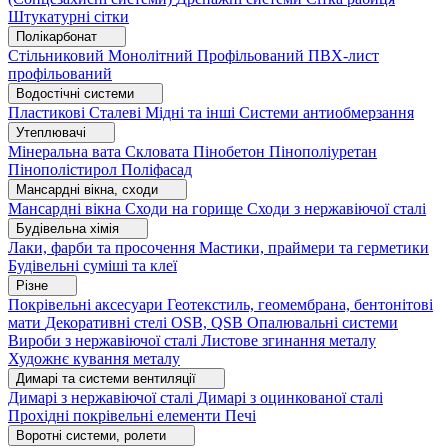
Штукатурні сітки
Полікарбонат
Стільниковий
Монолітний
Профільований
ПВХ-лист
профільований
Водостічні системи
Пластикові
Сталеві
Мідні та інші
Системи антиобмерзання
Утеплювачі
Мінеральна вата
Скловата
Пінобетон
Пінополіуретан
Пінополістирол
Поліфасад
Мансардні вікна, сходи
Мансардні вікна
Сходи на горище
Сходи з нержавіючої сталі
Будівельна хімія
Лаки, фарби та просочення
Мастики, праймери та герметики
Будівельні суміші та клеї
Різне
Покрівельні аксесуари
Геотекстиль, геомембрана, бентонітові
мати
Декоративні стелі
OSB, QSB
Опалювальні системи
Вироби з нержавіючої сталі
Листове згинання металу
Художнє кування металу
Димарі та системи вентиляції
Димарі з нержавіючої сталі
Димарі з оцинкованої сталі
Прохідні покрівельні елементи
Печі
Воротні системи, ролети