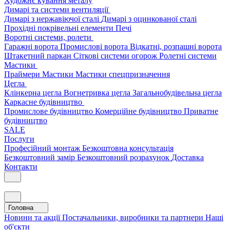
Художнє кування металу
Димарі та системи вентиляції
Димарі з нержавіючої сталі
Димарі з оцинкованої сталі
Прохідні покрівельні елементи
Печі
Воротні системи, ролети
Гаражні ворота
Промислові ворота
Відкатні, розпашні ворота
Штакетний паркан
Сіткові системи огорож
Ролетні системи
Мастики
Праймери
Мастики
Мастики спецпризначення
Цегла
Клінкерна цегла
Вогнетривка цегла
Загальнобудівельна цегла
Каркасне будівництво
Промислове будівництво
Комерційне будівництво
Приватне
будівництво
SALE
Послуги
Професійний монтаж
Безкоштовна консультація
Безкоштовний замір
Безкоштовний розрахунок
Доставка
Контакти
Головна
Новини та акції
Постачальники, виробники та партнери
Наші
об'єкти