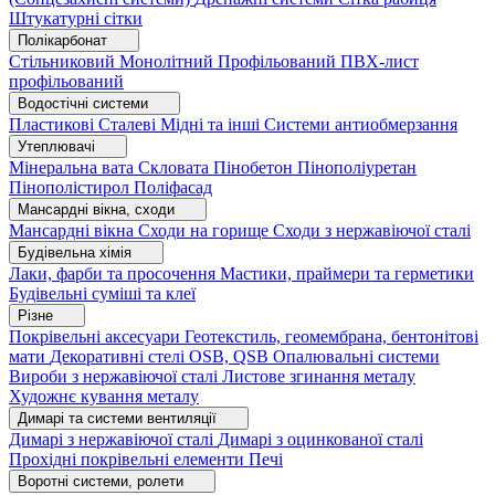
Штукатурні сітки
Полікарбонат
Стільниковий
Монолітний
Профільований
ПВХ-лист
профільований
Водостічні системи
Пластикові
Сталеві
Мідні та інші
Системи антиобмерзання
Утеплювачі
Мінеральна вата
Скловата
Пінобетон
Пінополіуретан
Пінополістирол
Поліфасад
Мансардні вікна, сходи
Мансардні вікна
Сходи на горище
Сходи з нержавіючої сталі
Будівельна хімія
Лаки, фарби та просочення
Мастики, праймери та герметики
Будівельні суміші та клеї
Різне
Покрівельні аксесуари
Геотекстиль, геомембрана, бентонітові
мати
Декоративні стелі
OSB, QSB
Опалювальні системи
Вироби з нержавіючої сталі
Листове згинання металу
Художнє кування металу
Димарі та системи вентиляції
Димарі з нержавіючої сталі
Димарі з оцинкованої сталі
Прохідні покрівельні елементи
Печі
Воротні системи, ролети