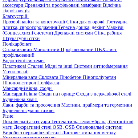
аксесуари
Дренажні та профільовані мембрани
Відсічна
гідроізоляція
Благоустрій
Прозорі навіси та конструкції
Сітки для огорожі
Тротуарна
плитка, євроогородження
Терасна дошка, декінг
Маркізи
(Сонцезахисні системи)
Дренажні системи
Сітка рабиця
Штукатурні сітки
Полікарбонат
Стільниковий
Монолітний
Профільований
ПВХ-лист
профільований
Водостічні системи
Пластикові
Сталеві
Мідні та інші
Системи антиобмерзання
Утеплювачі
Мінеральна вата
Скловата
Пінобетон
Пінополіуретан
Пінополістирол
Поліфасад
Мансардні вікна, сходи
Мансардні вікна
Сходи на горище
Сходи з нержавіючої сталі
Будівельна хімія
Лаки, фарби та просочення
Мастики, праймери та герметики
Будівельні суміші та клеї
Різне
Покрівельні аксесуари
Геотекстиль, геомембрана, бентонітові
мати
Декоративні стелі
OSB, QSB
Опалювальні системи
Вироби з нержавіючої сталі
Листове згинання металу