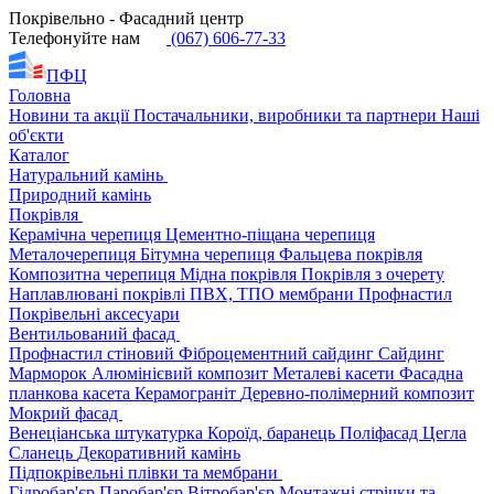
Покрівельно - Фасадний центр
Телефонуйте нам
(067) 606-77-33
ПФЦ
Головна
Новини та акції
Постачальники, виробники та партнери
Наші
об'єкти
Каталог
Натуральний камінь
Природний камінь
Покрівля
Керамічна черепиця
Цементно-піщана черепиця
Металочерепиця
Бітумна черепиця
Фальцева покрівля
Композитна черепиця
Мідна покрівля
Покрівля з очерету
Наплавлювані покрівлі
ПВХ, ТПО мембрани
Профнастил
Покрівельні аксесуари
Вентильований фасад
Профнастил стіновий
Фіброцементний сайдинг
Сайдинг
Марморок
Алюмінієвий композит
Металеві касети
Фасадна
планкова касета
Керамограніт
Деревно-полімерний композит
Мокрий фасад
Венеціанська штукатурка
Короїд, баранець
Поліфасад
Цегла
Сланець
Декоративний камінь
Підпокрівельні плівки та мембрани
Гідробар'єр
Паробар'єр
Вітробар'єр
Монтажні стрічки та