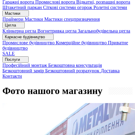
Гаражні ворота
Промислові ворота
Відкатні, розпашні ворота
Штакетний паркан
Сіткові системи огорож
Ролетні системи
Мастики
Праймери
Мастики
Мастики спецпризначення
Цегла
Клінкерна цегла
Вогнетривка цегла
Загальнобудівельна цегла
Каркасне будівництво
Промислове будівництво
Комерційне будівництво
Приватне
будівництво
SALE
Послуги
Професійний монтаж
Безкоштовна консультація
Безкоштовний замір
Безкоштовний розрахунок
Доставка
Контакти
Фото нашого магазину