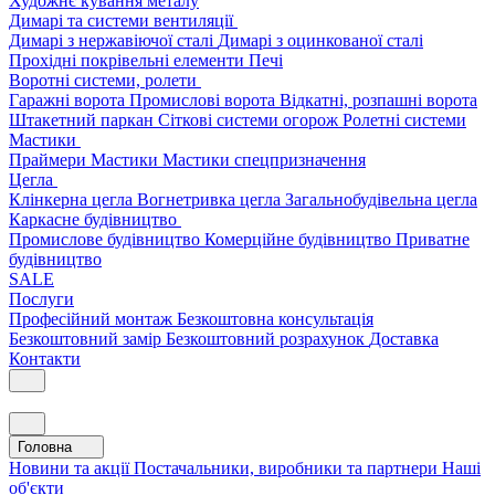
Художнє кування металу
Димарі та системи вентиляції
Димарі з нержавіючої сталі
Димарі з оцинкованої сталі
Прохідні покрівельні елементи
Печі
Воротні системи, ролети
Гаражні ворота
Промислові ворота
Відкатні, розпашні ворота
Штакетний паркан
Сіткові системи огорож
Ролетні системи
Мастики
Праймери
Мастики
Мастики спецпризначення
Цегла
Клінкерна цегла
Вогнетривка цегла
Загальнобудівельна цегла
Каркасне будівництво
Промислове будівництво
Комерційне будівництво
Приватне
будівництво
SALE
Послуги
Професійний монтаж
Безкоштовна консультація
Безкоштовний замір
Безкоштовний розрахунок
Доставка
Контакти
Головна
Новини та акції
Постачальники, виробники та партнери
Наші
об'єкти