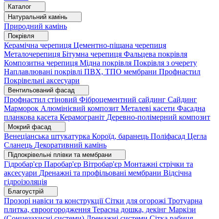
Каталог
Натуральний камінь
Природний камінь
Покрівля
Керамічна черепиця
Цементно-піщана черепиця
Металочерепиця
Бітумна черепиця
Фальцева покрівля
Композитна черепиця
Мідна покрівля
Покрівля з очерету
Наплавлювані покрівлі
ПВХ, ТПО мембрани
Профнастил
Покрівельні аксесуари
Вентильований фасад
Профнастил стіновий
Фіброцементний сайдинг
Сайдинг
Марморок
Алюмінієвий композит
Металеві касети
Фасадна
планкова касета
Керамограніт
Деревно-полімерний композит
Мокрий фасад
Венеціанська штукатурка
Короїд, баранець
Поліфасад
Цегла
Сланець
Декоративний камінь
Підпокрівельні плівки та мембрани
Гідробар'єр
Паробар'єр
Вітробар'єр
Монтажні стрічки та
аксесуари
Дренажні та профільовані мембрани
Відсічна
гідроізоляція
Благоустрій
Прозорі навіси та конструкції
Сітки для огорожі
Тротуарна
плитка, євроогородження
Терасна дошка, декінг
Маркізи
(Сонцезахисні системи)
Дренажні системи
Сітка рабиця