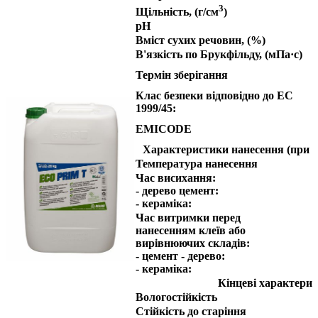
3
Щільність, (г/см
)
pH
Вміст сухих речовин, (%)
В'язкість по Брукфільду, (мПа·с)
Термін зберігання
Клас безпеки відповідно до EC
1999/45:
EMICODE
Характеристики нанесення (при +
Температура нанесення
Час висихання:
- дерево цемент:
- кераміка:
Час витримки перед
нанесенням клеїв або
вирівнюючих складів:
- цемент - дерево:
- кераміка:
Кінцеві характери
Вологостійкість
Стійкість до старіння