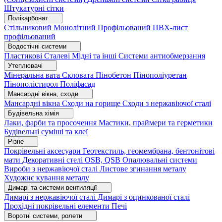
Штукатурні сітки
Полікарбонат
Стільниковий
Монолітний
Профільований
ПВХ-лист
профільований
Водостічні системи
Пластикові
Сталеві
Мідні та інші
Системи антиобмерзання
Утеплювачі
Мінеральна вата
Скловата
Пінобетон
Пінополіуретан
Пінополістирол
Поліфасад
Мансардні вікна, сходи
Мансардні вікна
Сходи на горище
Сходи з нержавіючої сталі
Будівельна хімія
Лаки, фарби та просочення
Мастики, праймери та герметики
Будівельні суміші та клеї
Різне
Покрівельні аксесуари
Геотекстиль, геомембрана, бентонітові
мати
Декоративні стелі
OSB, QSB
Опалювальні системи
Вироби з нержавіючої сталі
Листове згинання металу
Художнє кування металу
Димарі та системи вентиляції
Димарі з нержавіючої сталі
Димарі з оцинкованої сталі
Прохідні покрівельні елементи
Печі
Воротні системи, ролети