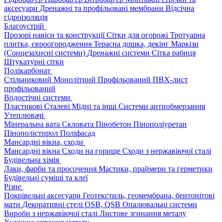
аксесуари
Дренажні та профільовані мембрани
Відсічна
гідроізоляція
Благоустрій
Прозорі навіси та конструкції
Сітки для огорожі
Тротуарна
плитка, євроогородження
Терасна дошка, декінг
Маркізи
(Сонцезахисні системи)
Дренажні системи
Сітка рабиця
Штукатурні сітки
Полікарбонат
Стільниковий
Монолітний
Профільований
ПВХ-лист
профільований
Водостічні системи
Пластикові
Сталеві
Мідні та інші
Системи антиобмерзання
Утеплювачі
Мінеральна вата
Скловата
Пінобетон
Пінополіуретан
Пінополістирол
Поліфасад
Мансардні вікна, сходи
Мансардні вікна
Сходи на горище
Сходи з нержавіючої сталі
Будівельна хімія
Лаки, фарби та просочення
Мастики, праймери та герметики
Будівельні суміші та клеї
Різне
Покрівельні аксесуари
Геотекстиль, геомембрана, бентонітові
мати
Декоративні стелі
OSB, QSB
Опалювальні системи
Вироби з нержавіючої сталі
Листове згинання металу