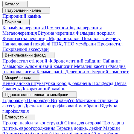
Каталог
Натуральний камінь
Природний камінь
Покрівля
Керамічна черепиця
Цементно-піщана черепиця
Металочерепиця
Бітумна черепиця
Фальцева покрівля
Композитна черепиця
Мідна покрівля
Покрівля з очерету
Наплавлювані покрівлі
ПВХ, ТПО мембрани
Профнастил
Покрівельні аксесуари
Вентильований фасад
Профнастил стіновий
Фіброцементний сайдинг
Сайдинг
Марморок
Алюмінієвий композит
Металеві касети
Фасадна
планкова касета
Керамограніт
Деревно-полімерний композит
Мокрий фасад
Венеціанська штукатурка
Короїд, баранець
Поліфасад
Цегла
Сланець
Декоративний камінь
Підпокрівельні плівки та мембрани
Гідробар'єр
Паробар'єр
Вітробар'єр
Монтажні стрічки та
аксесуари
Дренажні та профільовані мембрани
Відсічна
гідроізоляція
Благоустрій
Прозорі навіси та конструкції
Сітки для огорожі
Тротуарна
плитка, євроогородження
Терасна дошка, декінг
Маркізи
(Сонцезахисні системи)
Дренажні системи
Сітка рабиця