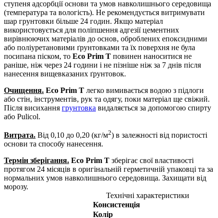
ступеня адсорбції основи та умов навколишнього середовища
(температура та вологість). Не рекомендується витримувати
шар грунтовки більше 24 годин. Якщо матеріал
використовується для поліпшення адгезії цементних
вирівнюючих матеріалів до основ, оброблених епоксидними
або поліуретановими ґрунтовками та їх поверхня не була
посипана піском, то
Eco Prim T
повинен наноситися не
раніше, ніж через 24 години і не пізніше ніж за 7 днів після
нанесення вищевказаних ґрунтовок.
Очищення.
Eco Prim T
легко вимивається водою з підлоги
або стін, інструментів, рук та одягу, поки матеріал ще свіжий.
Після висихання
грунтовка
видаляється за допомогою спирту
або Pulicol.
2
Витрата.
Від 0,10 до 0,20 (кг/м
) в залежності від пористості
основи та способу нанесення.
Термін зберігання.
Eco Prim T
зберігає свої властивості
протягом 24 місяців в оригінальній герметичній упаковці та за
нормальних умов навколишнього середовища. Захищати від
морозу.
Технічні характеристики
Консистенція
Колір