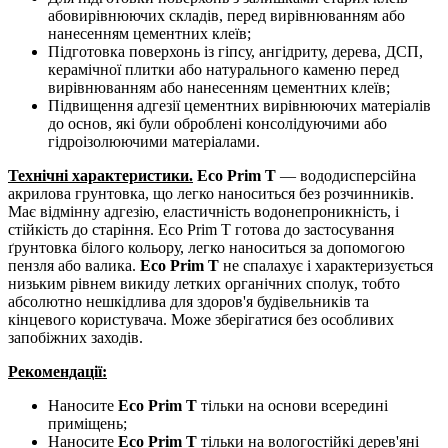
абовирівнюючих складів, перед вирівнюванням або
нанесенням цементних клеїв;
Підготовка поверхонь із гіпсу, ангідриту, дерева, ДСП,
керамічної плитки або натурального каменю перед
вирівнюванням або нанесенням цементних клеїв;
Підвищення адгезії цементних вирівнюючих матеріалів
до основ, які були оброблені консолідуючими або
гідроізолюючими матеріалами.
Технічні характеристики.
Eco Prim T
— вододисперсійна
акрилова грунтовка, що легко наноситься без розчинників.
Має відмінну адгезію, еластичність водонепроникність, і
стійкість до старіння. Eco Prim T готова до застосування
ґрунтовка білого кольору, легко наноситься за допомогою
пензля або валика.
Eco Prim T
не спалахує і характеризується
низьким рівнем викиду летких органічних сполук, тобто
абсолютно нешкідлива для здоров'я будівельників та
кінцевого користувача. Може зберігатися без особливих
запобіжних заходів.
Рекомендації:
Наносите
Eco Prim T
тільки на основи всередині
приміщень;
Наносите
Eco Prim T
тільки на вологостійкі дерев'яні