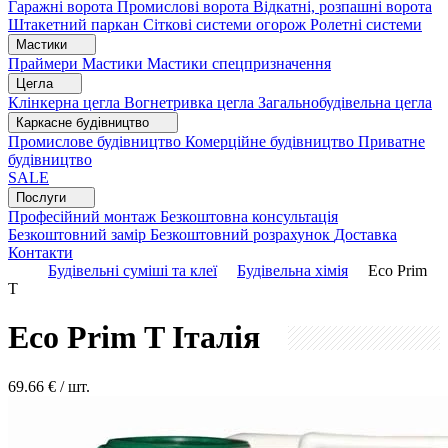
Гаражні ворота
Промислові ворота
Відкатні, розпашні ворота
Штакетний паркан
Сіткові системи огорож
Ролетні системи
Мастики
Праймери
Мастики
Мастики спецпризначення
Цегла
Клінкерна цегла
Вогнетривка цегла
Загальнобудівельна цегла
Каркасне будівництво
Промислове будівництво
Комерційне будівництво
Приватне
будівництво
SALE
Послуги
Професійний монтаж
Безкоштовна консультація
Безкоштовний замір
Безкоштовний розрахунок
Доставка
Контакти
Будівельні суміші та клеї
Будівельна хімія
Eco Prim
T
Eco Prim T
Італія
69.66
€ / шт.