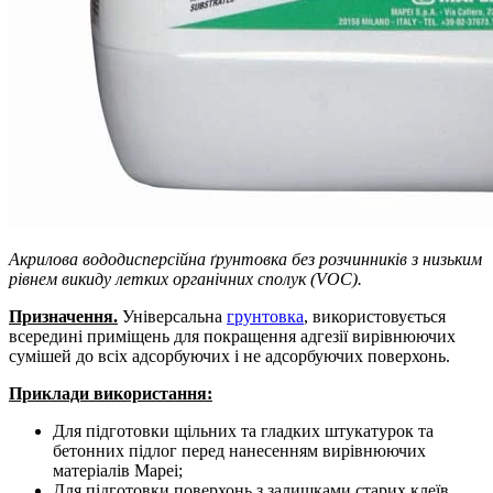
Акрилова вододисперсійна ґрунтовка без розчинників з низьким
рівнем викиду летких органічних сполук (VOC).
Призначення.
Універсальна
грунтовка
, використовується
всередині приміщень для покращення адгезії вирівнюючих
сумішей до всіх адсорбуючих і не адсорбуючих поверхонь.
Приклади використання:
Для підготовки щільних та гладких штукатурок та
бетонних підлог перед нанесенням вирівнюючих
матеріалів Mapei;
Для підготовки поверхонь з залишками старих клеїв