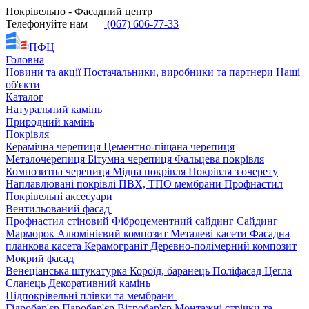
Покрівельно - Фасадний центр
Телефонуйте нам
(067) 606-77-33
ПФЦ
Головна
Новини та акції
Постачальники, виробники та партнери
Наші
об'єкти
Каталог
Натуральний камінь
Природний камінь
Покрівля
Керамічна черепиця
Цементно-піщана черепиця
Металочерепиця
Бітумна черепиця
Фальцева покрівля
Композитна черепиця
Мідна покрівля
Покрівля з очерету
Наплавлювані покрівлі
ПВХ, ТПО мембрани
Профнастил
Покрівельні аксесуари
Вентильований фасад
Профнастил стіновий
Фіброцементний сайдинг
Сайдинг
Марморок
Алюмінієвий композит
Металеві касети
Фасадна
планкова касета
Керамограніт
Деревно-полімерний композит
Мокрий фасад
Венеціанська штукатурка
Короїд, баранець
Поліфасад
Цегла
Сланець
Декоративний камінь
Підпокрівельні плівки та мембрани
Гідробар'єр
Паробар'єр
Вітробар'єр
Монтажні стрічки та