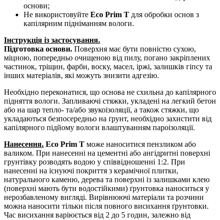
основи;
Не використовуйте
Eco Prim T
для обробки основ з
капілярним підніманням вологи.
Інструкція із застосування.
Підготовка основи.
Поверхня має бути повністю сухою,
міцною, попередньо очищеною від пилу, погано закріплених
частинок, тріщин, фарби, воску, масел, іржі, залишків гіпсу та
інших матеріалів, які можуть знизити адгезію.
Необхідно переконатися, що основа не схильна до капілярного
підняття вологи. Запливаючі стяжки, укладені на легкий бетон
або на шар тепло- та/або звукоізоляції, а також стяжки, що
укладаються безпосередньо на ґрунт, необхідно захистити від
капілярного підйому вологи влаштуванням пароізоляції.
Нанесення.
Eco Prim T
може наноситися пензликом або
валиком. При нанесенні на цементні або ангідритні поверхні
грунтівку розводять водою у співвідношенні 1:2. При
нанесенні на існуючі покриття з керамічної плитки,
натурального каменю, дерева та поверхні із залишками клею
(поверхні мають бути водостійкими) ґрунтовка наноситься у
нерозбавленому вигляді. Вирівнюючі матеріали та розчини
можна наносити тільки після повного висихання ґрунтовки.
Час висихання варіюється від 2 до 5 годин, залежно від