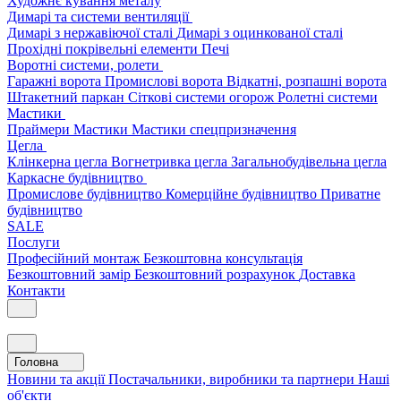
Художнє кування металу
Димарі та системи вентиляції
Димарі з нержавіючої сталі
Димарі з оцинкованої сталі
Прохідні покрівельні елементи
Печі
Воротні системи, ролети
Гаражні ворота
Промислові ворота
Відкатні, розпашні ворота
Штакетний паркан
Сіткові системи огорож
Ролетні системи
Мастики
Праймери
Мастики
Мастики спецпризначення
Цегла
Клінкерна цегла
Вогнетривка цегла
Загальнобудівельна цегла
Каркасне будівництво
Промислове будівництво
Комерційне будівництво
Приватне
будівництво
SALE
Послуги
Професійний монтаж
Безкоштовна консультація
Безкоштовний замір
Безкоштовний розрахунок
Доставка
Контакти
Головна
Новини та акції
Постачальники, виробники та партнери
Наші
об'єкти