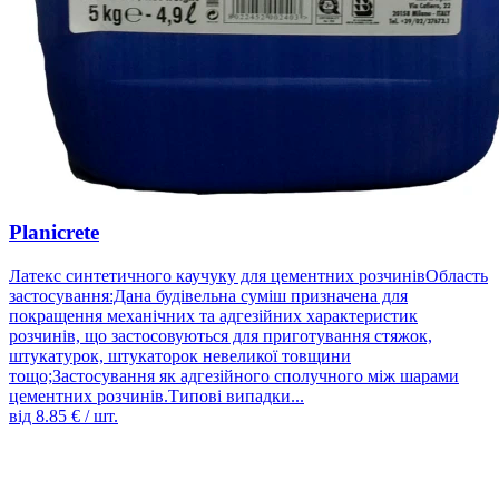
Planicrete
Латекс синтетичного каучуку для цементних розчинівОбласть
застосування:Дана будівельна суміш призначена для
покращення механічних та адгезійних характеристик
розчинів, що застосовуються для приготування стяжок,
штукатурок, штукаторок невеликої товщини
тощо;Застосування як адгезійного сполучного між шарами
цементних розчинів.Типові випадки...
від
8.85
€ / шт.