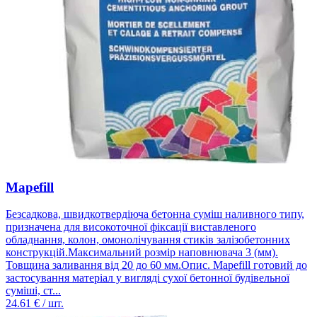
Mapefill
Безсадкова, швидкотвердіюча бетонна суміш наливного типу,
призначена для високоточної фіксації виставленого
обладнання, колон, омонолічування стиків залізобетонних
конструкцій.Максимальний розмір наповнювача 3 (мм).
Товщина заливання від 20 до 60 мм.Опис. Mapefill готовий до
застосування матеріал у вигляді сухої бетонної будівельної
суміші, ст...
24.61
€ / шт.