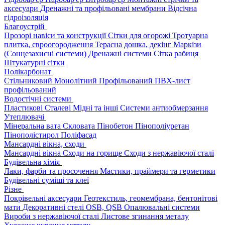
аксесуари
Дренажні та профільовані мембрани
Відсічна
гідроізоляція
Благоустрій
Прозорі навіси та конструкції
Сітки для огорожі
Тротуарна
плитка, євроогородження
Терасна дошка, декінг
Маркізи
(Сонцезахисні системи)
Дренажні системи
Сітка рабиця
Штукатурні сітки
Полікарбонат
Стільниковий
Монолітний
Профільований
ПВХ-лист
профільований
Водостічні системи
Пластикові
Сталеві
Мідні та інші
Системи антиобмерзання
Утеплювачі
Мінеральна вата
Скловата
Пінобетон
Пінополіуретан
Пінополістирол
Поліфасад
Мансардні вікна, сходи
Мансардні вікна
Сходи на горище
Сходи з нержавіючої сталі
Будівельна хімія
Лаки, фарби та просочення
Мастики, праймери та герметики
Будівельні суміші та клеї
Різне
Покрівельні аксесуари
Геотекстиль, геомембрана, бентонітові
мати
Декоративні стелі
OSB, QSB
Опалювальні системи
Вироби з нержавіючої сталі
Листове згинання металу