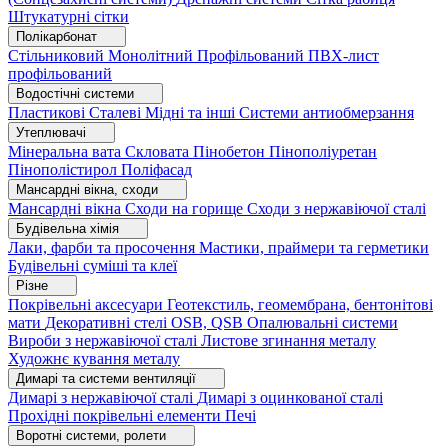
Штукатурні сітки
Полікарбонат
Стільниковий
Монолітний
Профільований
ПВХ-лист
профільований
Водостічні системи
Пластикові
Сталеві
Мідні та інші
Системи антиобмерзання
Утеплювачі
Мінеральна вата
Скловата
Пінобетон
Пінополіуретан
Пінополістирол
Поліфасад
Мансардні вікна, сходи
Мансардні вікна
Сходи на горище
Сходи з нержавіючої сталі
Будівельна хімія
Лаки, фарби та просочення
Мастики, праймери та герметики
Будівельні суміші та клеї
Різне
Покрівельні аксесуари
Геотекстиль, геомембрана, бентонітові
мати
Декоративні стелі
OSB, QSB
Опалювальні системи
Вироби з нержавіючої сталі
Листове згинання металу
Художнє кування металу
Димарі та системи вентиляції
Димарі з нержавіючої сталі
Димарі з оцинкованої сталі
Прохідні покрівельні елементи
Печі
Воротні системи, ролети