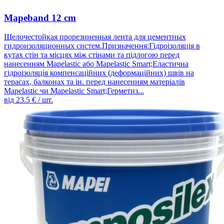
Mapeband 12 cm
Щелочестойкая прорезиненная лента для цементных
гидроизоляционных систем.Призначення:Гідроізоляція в
кутах стін та місцях між стінами та підлогою перед
нанесенням Mapelastic або Mapelastic Smart;Еластична
гідроізоляція компенсаційних (деформаційних) швів на
терасах, балконах та ін. перед нанесенням матеріалів
Mapelastic чи Mapelastic Smart;Герметиз...
від
23.5
€ / шт.