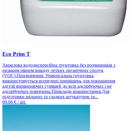
Eco Prim T
Акрилова вододисперсійна ґрунтовка без розчинників з
низьким рівнем викиду летких органічних сполук
(VOC).Призначення. Універсальна грунтовка,
використовується всередині приміщень для покращення
адгезії вирівнюючих сумішей до всіх адсорбуючих і не
адсорбуючих поверхонь.Приклади використання:Для
підготовки щільних та гладких штукатурок та...
69.66
€ / шт.