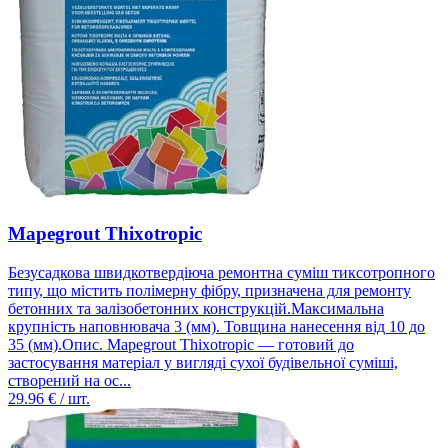
Mapegrout Thixotropic
Безусадкова швидкотвердіюча ремонтна суміш тиксотропного
типу, що містить полімерну фібру, призначена для ремонту
бетонних та залізобетонних конструкцій.Максимальна
крупність наповнювача 3 (мм). Товщина нанесення від 10 до
35 (мм).Опис. Mapegrout Thixotropic — готовий до
застосування матеріал у вигляді сухої будівельної суміші,
створений на ос...
29.96
€ / шт.