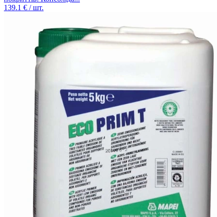
139.1
€ / шт.