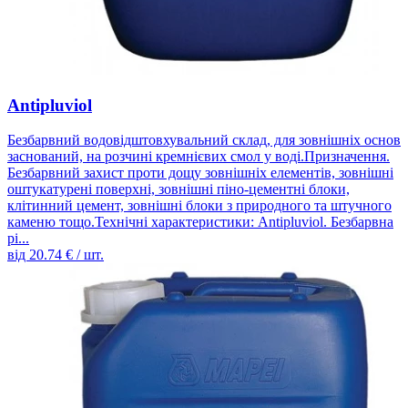
Antipluviol
Безбарвний водовідштовхувальний склад, для зовнішніх основ
заснований, на розчині кремнієвих смол у воді.Призначення.
Безбарвний захист проти дощу зовнішніх елементів, зовнішні
оштукатурені поверхні, зовнішні піно-цементні блоки,
клітинний цемент, зовнішні блоки з природного та штучного
каменю тощо.Технічні характеристики: Antipluviol. Безбарвна
рі...
від
20.74
€ / шт.