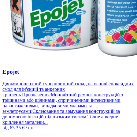
Epojet
Двокомпонентний суперплинний склад на основі епоксидних
смол для ін'єкцій та анкерних
кріплень.Призначення:Монолітний ремонт конструкцій з
тріщинами або щілинами, спричиненими інтенсивними
навантаженнями, випадковими ударами та
землетрусами;Склеювання та армування конструкцій за
допомогою ін'єкцій під низьким тиском;Точне анкерне
кріплення металеви...
від
65.35
€ / шт.