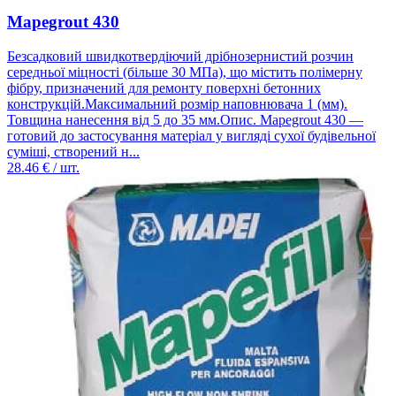
Mapegrout 430
Безсадковий швидкотвердіючий дрібнозернистий розчин
середньої міцності (більше 30 МПа), що містить полімерну
фібру, призначений для ремонту поверхні бетонних
конструкцій.Максимальний розмір наповнювача 1 (мм).
Товщина нанесення від 5 до 35 мм.Опис. Mapegrout 430 —
готовий до застосування матеріал у вигляді сухої будівельної
суміші, створений н...
28.46
€ / шт.