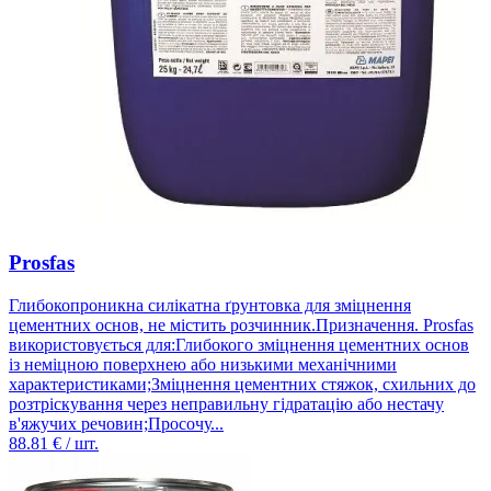
Prosfas
Глибокопроникна силікатна ґрунтовка для зміцнення
цементних основ, не містить розчинник.Призначення. Prosfas
використовується для:Глибокого зміцнення цементних основ
із неміцною поверхнею або низькими механічними
характеристиками;Зміцнення цементних стяжок, схильних до
розтріскування через неправильну гідратацію або нестачу
в'яжучих речовин;Просочу...
88.81
€ / шт.