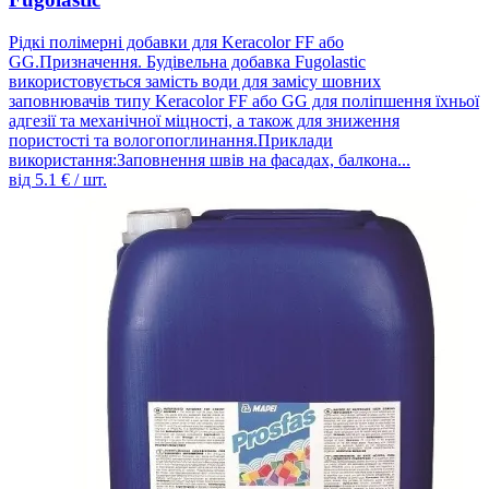
Рідкі полімерні добавки для Keracolor FF або
GG.Призначення. Будівельна добавка Fugolastic
використовується замість води для замісу шовних
заповнювачів типу Keracolor FF або GG для поліпшення їхньої
адгезії та механічної міцності, а також для зниження
пористості та вологопоглинання.Приклади
використання:Заповнення швів на фасадах, балкона...
від
5.1
€ / шт.