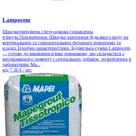
Lampocem
Швидкотвердіюча і безусадкова гідравлічна
в'яжуча.Призначення. Швидке кріплення будь-якого виду на
вертикальних та горизонтальних бетонних поверхнях та
кладці.Технічні характеристики. Будівельна суміш Lampocem
— готове до вживання в'язке порошкове, що складається з
високоміцного цементу і спеціальних добавок, розроблених в
лабораторіях Ma...
від
7.36
€ / шт.