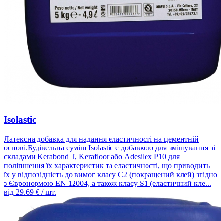
Isolastic
Латексна добавка для надання еластичності на цементній
основі.Будівельна суміш Isolastic є добавкою для змішування зі
складами Kerabond T, Kerafloor або Adesilex P10 для
поліпшення їх характеристик та еластичності, що приводить
їх у відповідність до вимог класу С2 (покращений клей) згідно
з Євронормою EN 12004, а також класу S1 (еластичний кле...
від
29.69
€ / шт.