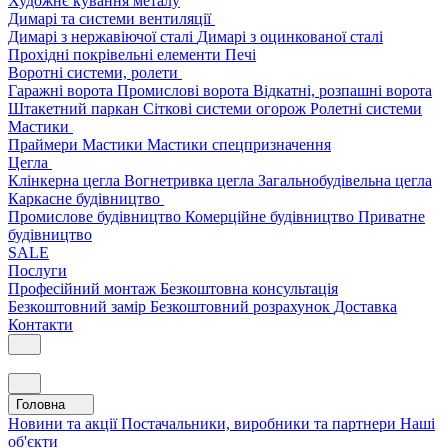
Художнє кування металу
Димарі та системи вентиляції
Димарі з нержавіючої сталі
Димарі з оцинкованої сталі
Прохідні покрівельні елементи
Печі
Воротні системи, ролети
Гаражні ворота
Промислові ворота
Відкатні, розпашні ворота
Штакетний паркан
Сіткові системи огорож
Ролетні системи
Мастики
Праймери
Мастики
Мастики спецпризначення
Цегла
Клінкерна цегла
Вогнетривка цегла
Загальнобудівельна цегла
Каркасне будівництво
Промислове будівництво
Комерційне будівництво
Приватне
будівництво
SALE
Послуги
Професійний монтаж
Безкоштовна консультація
Безкоштовний замір
Безкоштовний розрахунок
Доставка
Контакти
Головна
Новини та акції
Постачальники, виробники та партнери
Наші
об'єкти