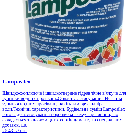
Lamposilex
Швидкосхоплююче і швидкотвердне гідравлічне в'яжуче для
зупинки водних протікань.Область застосування. Негайна
зупинка водних протікань, навіть там, де є напір
води.Технічні характеристики. Будівельна суміш Lamposilex
готова до застосування порошкова в'яжуча речовина, що
складається з високоміцних сортів цементу та спеціальних
добавок. La...
26.43
€ / шт.