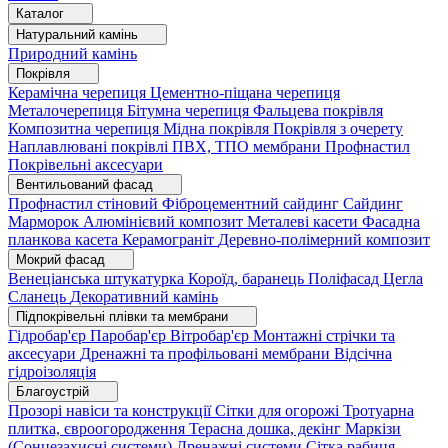
Каталог
Натуральний камінь
Природний камінь
Покрівля
Керамічна черепиця
Цементно-піщана черепиця
Металочерепиця
Бітумна черепиця
Фальцева покрівля
Композитна черепиця
Мідна покрівля
Покрівля з очерету
Наплавлювані покрівлі
ПВХ, ТПО мембрани
Профнастил
Покрівельні аксесуари
Вентильований фасад
Профнастил стіновий
Фіброцементний сайдинг
Сайдинг
Марморок
Алюмінієвий композит
Металеві касети
Фасадна
планкова касета
Керамограніт
Деревно-полімерний композит
Мокрий фасад
Венеціанська штукатурка
Короїд, баранець
Поліфасад
Цегла
Сланець
Декоративний камінь
Підпокрівельні плівки та мембрани
Гідробар'єр
Паробар'єр
Вітробар'єр
Монтажні стрічки та
аксесуари
Дренажні та профільовані мембрани
Відсічна
гідроізоляція
Благоустрій
Прозорі навіси та конструкції
Сітки для огорожі
Тротуарна
плитка, євроогородження
Терасна дошка, декінг
Маркізи
(Сонцезахисні системи)
Дренажні системи
Сітка рабиця