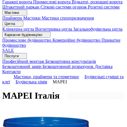
Гаражні ворота
Промислові ворота
Відкатні, розпашні ворота
Штакетний паркан
Сіткові системи огорож
Ролетні системи
Мастики
Праймери
Мастики
Мастики спецпризначення
Цегла
Клінкерна цегла
Вогнетривка цегла
Загальнобудівельна цегла
Каркасне будівництво
Промислове будівництво
Комерційне будівництво
Приватне
будівництво
SALE
Послуги
Професійний монтаж
Безкоштовна консультація
Безкоштовний замір
Безкоштовний розрахунок
Доставка
Контакти
Мастики, праймери та герметики
Будівельні суміші та
клеї
Будівельна хімія
MAPEI
MAPEI
Італія