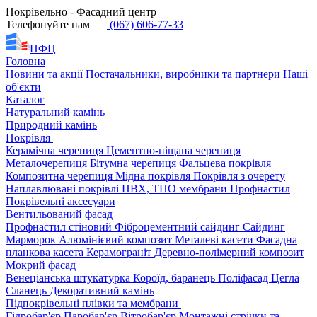
Покрівельно - Фасадний центр
Телефонуйте нам
(067) 606-77-33
ПФЦ
Головна
Новини та акції
Постачальники, виробники та партнери
Наші
об'єкти
Каталог
Натуральний камінь
Природний камінь
Покрівля
Керамічна черепиця
Цементно-піщана черепиця
Металочерепиця
Бітумна черепиця
Фальцева покрівля
Композитна черепиця
Мідна покрівля
Покрівля з очерету
Наплавлювані покрівлі
ПВХ, ТПО мембрани
Профнастил
Покрівельні аксесуари
Вентильований фасад
Профнастил стіновий
Фіброцементний сайдинг
Сайдинг
Марморок
Алюмінієвий композит
Металеві касети
Фасадна
планкова касета
Керамограніт
Деревно-полімерний композит
Мокрий фасад
Венеціанська штукатурка
Короїд, баранець
Поліфасад
Цегла
Сланець
Декоративний камінь
Підпокрівельні плівки та мембрани
Гідробар'єр
Паробар'єр
Вітробар'єр
Монтажні стрічки та