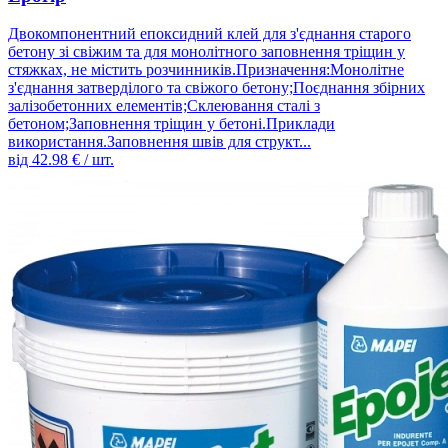
Двокомпонентний епоксидний клей для з'єднання старого
бетону зі свіжим та для монолітного заповнення тріщин у
стяжках, не містить розчинників.Призначення:Монолітне
з'єднання затверділого та свіжого бетону;Поєднання збірних
залізобетонних елементів;Склеювання сталі з
бетоном;Заповнення тріщин у бетоні.Приклади
використання.Заповнення швів для структ...
від
42.98
€ / шт.