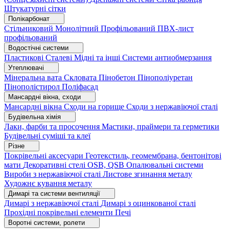
Штукатурні сітки
Полікарбонат
Стільниковий
Монолітний
Профільований
ПВХ-лист
профільований
Водостічні системи
Пластикові
Сталеві
Мідні та інші
Системи антиобмерзання
Утеплювачі
Мінеральна вата
Скловата
Пінобетон
Пінополіуретан
Пінополістирол
Поліфасад
Мансардні вікна, сходи
Мансардні вікна
Сходи на горище
Сходи з нержавіючої сталі
Будівельна хімія
Лаки, фарби та просочення
Мастики, праймери та герметики
Будівельні суміші та клеї
Різне
Покрівельні аксесуари
Геотекстиль, геомембрана, бентонітові
мати
Декоративні стелі
OSB, QSB
Опалювальні системи
Вироби з нержавіючої сталі
Листове згинання металу
Художнє кування металу
Димарі та системи вентиляції
Димарі з нержавіючої сталі
Димарі з оцинкованої сталі
Прохідні покрівельні елементи
Печі
Воротні системи, ролети