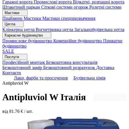
Гаражні ворота
Промислові ворота
Відкатні, розпашні ворота
Штакетний паркан
Сіткові системи огорож
Ролетні системи
Мастики
Праймери
Мастики
Мастики спецпризначення
Цегла
Клінкерна цегла
Вогнетривка цегла
Загальнобудівельна цегла
Каркасне будівництво
Промислове будівництво
Комерційне будівництво
Приватне
будівництво
SALE
Послуги
Професійний монтаж
Безкоштовна консультація
Безкоштовний замір
Безкоштовний розрахунок
Доставка
Контакти
Лаки, фарби та просочення
Будівельна хімія
Antipluviol W
Antipluviol W
Італія
від
81.76
€ / шт.