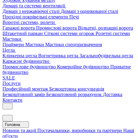
Художнє кування металу
Димарі та системи вентиляції
Димарі з нержавіючої сталі
Димарі з оцинкованої сталі
Прохідні покрівельні елементи
Печі
Воротні системи, ролети
Гаражні ворота
Промислові ворота
Відкатні, розпашні ворота
Штакетний паркан
Сіткові системи огорож
Ролетні системи
Мастики
Праймери
Мастики
Мастики спецпризначення
Цегла
Клінкерна цегла
Вогнетривка цегла
Загальнобудівельна цегла
Каркасне будівництво
Промислове будівництво
Комерційне будівництво
Приватне
будівництво
SALE
Послуги
Професійний монтаж
Безкоштовна консультація
Безкоштовний замір
Безкоштовний розрахунок
Доставка
Контакти
Головна
Новини та акції
Постачальники, виробники та партнери
Наші
об'єкти