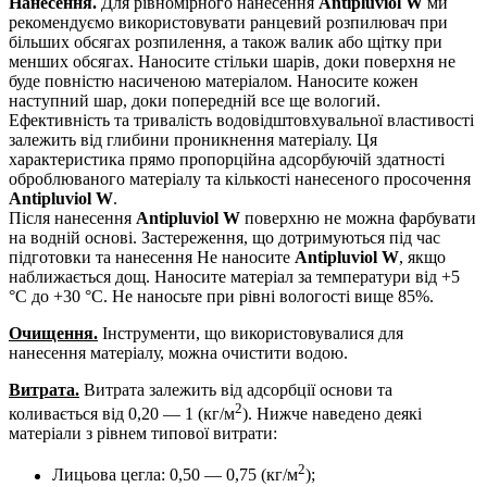
Нанесення.
Для рівномірного нанесення
Antipluviol W
ми
рекомендуємо використовувати ранцевий розпилювач при
більших обсягах розпилення, а також валик або щітку при
менших обсягах. Наносите стільки шарів, доки поверхня не
буде повністю насиченою матеріалом. Наносите кожен
наступний шар, доки попередній все ще вологий.
Ефективність та тривалість водовідштовхувальної властивості
залежить від глибини проникнення матеріалу. Ця
характеристика прямо пропорційна адсорбуючій здатності
оброблюваного матеріалу та кількості нанесеного просочення
Antipluviol W
.
Після нанесення
Antipluviol W
поверхню не можна фарбувати
на водній основі. Застереження, що дотримуються під час
підготовки та нанесення Не наносите
Antipluviol W
, якщо
наближається дощ. Наносите матеріал за температури від +5
°С до +30 °С. Не наносьте при рівні вологості вище 85%.
Очищення.
Інструменти, що використовувалися для
нанесення матеріалу, можна очистити водою.
Витрата.
Витрата залежить від адсорбції основи та
2
коливається від 0,20 — 1 (кг/м
). Нижче наведено деякі
матеріали з рівнем типової витрати:
2
Лицьова цегла: 0,50 — 0,75 (кг/м
);