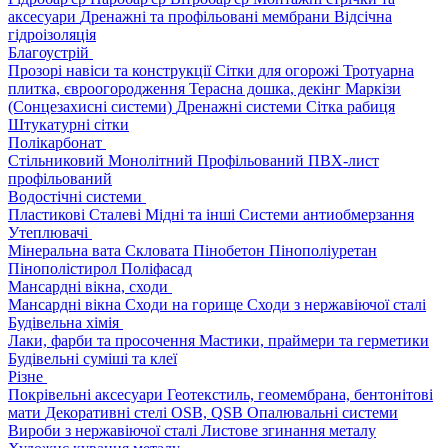
аксесуари
Дренажні та профільовані мембрани
Відсічна
гідроізоляція
Благоустрій
Прозорі навіси та конструкції
Сітки для огорожі
Тротуарна
плитка, євроогородження
Терасна дошка, декінг
Маркізи
(Сонцезахисні системи)
Дренажні системи
Сітка рабиця
Штукатурні сітки
Полікарбонат
Стільниковий
Монолітний
Профільований
ПВХ-лист
профільований
Водостічні системи
Пластикові
Сталеві
Мідні та інші
Системи антиобмерзання
Утеплювачі
Мінеральна вата
Скловата
Пінобетон
Пінополіуретан
Пінополістирол
Поліфасад
Мансардні вікна, сходи
Мансардні вікна
Сходи на горище
Сходи з нержавіючої сталі
Будівельна хімія
Лаки, фарби та просочення
Мастики, праймери та герметики
Будівельні суміші та клеї
Різне
Покрівельні аксесуари
Геотекстиль, геомембрана, бентонітові
мати
Декоративні стелі
OSB, QSB
Опалювальні системи
Вироби з нержавіючої сталі
Листове згинання металу