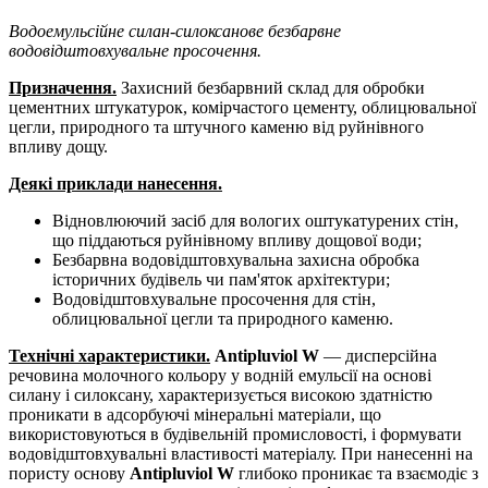
Водоемульсійне силан-силоксанове безбарвне
водовідштовхувальне просочення.
Призначення.
Захисний безбарвний склад для обробки
цементних штукатурок, комірчастого цементу, облицювальної
цегли, природного та штучного каменю від руйнівного
впливу дощу.
Деякі приклади нанесення.
Відновлюючий засіб для вологих оштукатурених стін,
що піддаються руйнівному впливу дощової води;
Безбарвна водовідштовхувальна захисна обробка
історичних будівель чи пам'яток архітектури;
Водовідштовхувальне просочення для стін,
облицювальної цегли та природного каменю.
Технічні характеристики.
Antipluviol W
— дисперсійна
речовина молочного кольору у водній емульсії на основі
силану і силоксану, характеризується високою здатністю
проникати в адсорбуючі мінеральні матеріали, що
використовуються в будівельній промисловості, і формувати
водовідштовхувальні властивості матеріалу. При нанесенні на
пористу основу
Antipluviol W
глибоко проникає та взаємодіє з