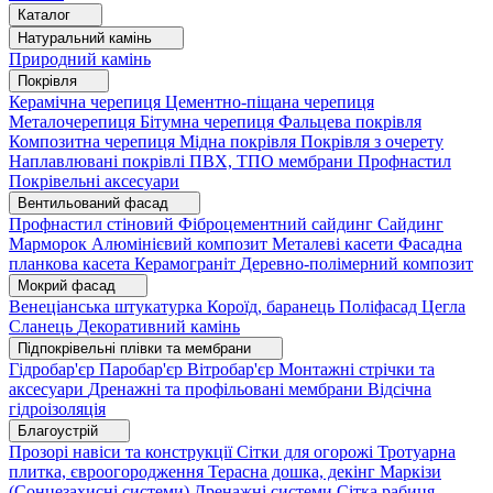
Каталог
Натуральний камінь
Природний камінь
Покрівля
Керамічна черепиця
Цементно-піщана черепиця
Металочерепиця
Бітумна черепиця
Фальцева покрівля
Композитна черепиця
Мідна покрівля
Покрівля з очерету
Наплавлювані покрівлі
ПВХ, ТПО мембрани
Профнастил
Покрівельні аксесуари
Вентильований фасад
Профнастил стіновий
Фіброцементний сайдинг
Сайдинг
Марморок
Алюмінієвий композит
Металеві касети
Фасадна
планкова касета
Керамограніт
Деревно-полімерний композит
Мокрий фасад
Венеціанська штукатурка
Короїд, баранець
Поліфасад
Цегла
Сланець
Декоративний камінь
Підпокрівельні плівки та мембрани
Гідробар'єр
Паробар'єр
Вітробар'єр
Монтажні стрічки та
аксесуари
Дренажні та профільовані мембрани
Відсічна
гідроізоляція
Благоустрій
Прозорі навіси та конструкції
Сітки для огорожі
Тротуарна
плитка, євроогородження
Терасна дошка, декінг
Маркізи
(Сонцезахисні системи)
Дренажні системи
Сітка рабиця