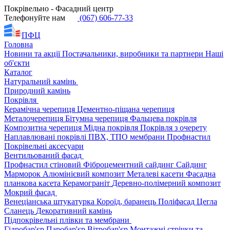
Покрівельно - Фасадний центр
Телефонуйте нам
(067) 606-77-33
ПФЦ
Головна
Новини та акції
Постачальники, виробники та партнери
Наші
об'єкти
Каталог
Натуральний камінь
Природний камінь
Покрівля
Керамічна черепиця
Цементно-піщана черепиця
Металочерепиця
Бітумна черепиця
Фальцева покрівля
Композитна черепиця
Мідна покрівля
Покрівля з очерету
Наплавлювані покрівлі
ПВХ, ТПО мембрани
Профнастил
Покрівельні аксесуари
Вентильований фасад
Профнастил стіновий
Фіброцементний сайдинг
Сайдинг
Марморок
Алюмінієвий композит
Металеві касети
Фасадна
планкова касета
Керамограніт
Деревно-полімерний композит
Мокрий фасад
Венеціанська штукатурка
Короїд, баранець
Поліфасад
Цегла
Сланець
Декоративний камінь
Підпокрівельні плівки та мембрани
Гідробар'єр
Паробар'єр
Вітробар'єр
Монтажні стрічки та