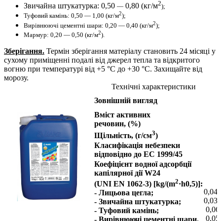
2
Звичайна штукатурка: 0,50
0,80 (кг/м
—
);
2
Туфовий камінь: 0,50 — 1,00 (кг/м
);
2
Вирівнюючі цементні шари: 0,20 — 0,40 (кг/м
);
2
Мармур: 0,20 — 0,50 (кг/м
)
.
Зберігання.
Термін зберігання матеріалу становить 24 місяці у
сухому приміщенні подалі від джерел тепла та відкритого
вогню при температурі від +5 °С до +30 °С. Захищайте від
морозу.
Технічні характеристики
Зовнішній вигляд
Вміст активних
речовин, (%)
3
Щільність, (г/см
)
Класифікація небезпеки
відповідно до EС 1999/45
Коефіцієнт водної адсорбції
капілярної дії W24
2
(UNI EN 1062-3) [kg/(m
·h0,5)]:
0,04
- Лицьова цегла;
0,03
- Звичайна штукатурка;
0,06
- Туфовий камінь;
0,05
- Вирівнюючі цементні шари.