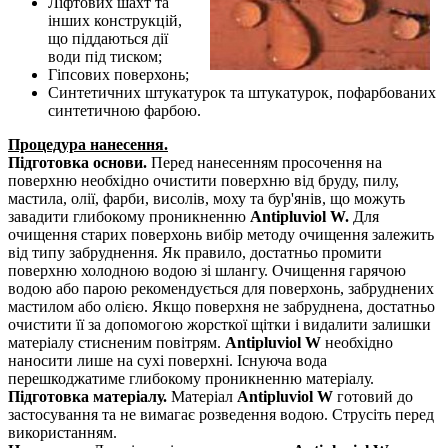
Ліфтових шахт та
інших конструкцій,
що піддаються дії
води під тиском;
Гіпсових поверхонь;
Синтетичних штукатурок та штукатурок, пофарбованих
синтетичною фарбою.
Процедура нанесення.
Підготовка основи.
Перед нанесенням просочення на
поверхню необхідно очистити поверхню від бруду, пилу,
мастила, олії, фарби, висолів, моху та бур'янів, що можуть
завадити глибокому проникненню
Antipluviol W.
Для
очищення старих поверхонь вибір методу очищення залежить
від типу забруднення. Як правило, достатньо промити
поверхню холодною водою зі шлангу. Очищення гарячою
водою або парою рекомендується для поверхонь, забруднених
мастилом або олією. Якщо поверхня не забруднена, достатньо
очистити її за допомогою жорсткої щітки і видалити залишки
матеріалу стисненим повітрям.
Antipluviol W
необхідно
наносити лише на сухі поверхні. Існуюча вода
перешкоджатиме глибокому проникненню матеріалу.
Підготовка матеріалу.
Матеріал
Antipluviol W
готовий до
застосування та не вимагає розведення водою. Струсіть перед
використанням.