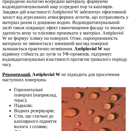
природною вологою всередині матеріалу, формуючи
водовідштовхувальний шар усередині пор та капілярів.
Завдяки цій властивості Antipluviol W забезпечує ефективний
захист від агресивних атмосферних агентів, що потрапляють у
матеріал разом із дощовою водою. Водовідштовхувальний
засіб також покращує ефект самоочищення фасаду та знижує
здатність моху та плісняви ​​проникати у матеріал. Antipluviol
W не формує плівку на поверхні. Отже, паропроникність
матеріалу не змінюється і зовнішній вигляд поверхні
залишається практично незмінним.
Antipluviol W
має
відмінну стійкість до лугів та УФ-променів, підтримує
водовідштовхувальні властивості протягом тривалого періоду
часу.
Рекомендації.
Antipluviol W
не підходить для просочення
наступних поверхонь:
Горизонтальні
поверхні (наприклад,
терас);
Підвалів;
Водних резервуарів;
Стін, що схильні до
капілярного підняття
вологи з солями;