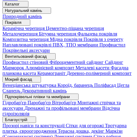
Каталог
Натуральний камінь
Природний камінь
Покрівля
Керамічна черепиця
Цементно-піщана черепиця
Металочерепиця
Бітумна черепиця
Фальцева покрівля
Композитна черепиця
Мідна покрівля
Покрівля з очерету
Наплавлювані покрівлі
ПВХ, ТПО мембрани
Профнастил
Покрівельні аксесуари
Вентильований фасад
Профнастил стіновий
Фіброцементний сайдинг
Сайдинг
Марморок
Алюмінієвий композит
Металеві касети
Фасадна
планкова касета
Керамограніт
Деревно-полімерний композит
Мокрий фасад
Венеціанська штукатурка
Короїд, баранець
Поліфасад
Цегла
Сланець
Декоративний камінь
Підпокрівельні плівки та мембрани
Гідробар'єр
Паробар'єр
Вітробар'єр
Монтажні стрічки та
аксесуари
Дренажні та профільовані мембрани
Відсічна
гідроізоляція
Благоустрій
Прозорі навіси та конструкції
Сітки для огорожі
Тротуарна
плитка, євроогородження
Терасна дошка, декінг
Маркізи
(Сонцезахисні системи)
Дренажні системи
Сітка рабиця