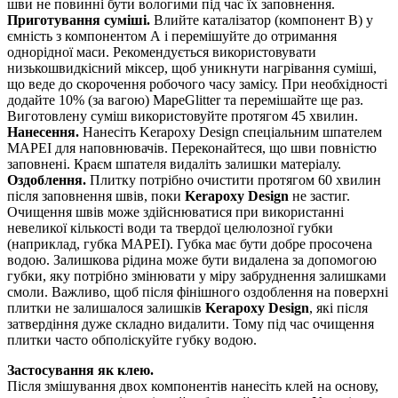
шви не повинні бути вологими під час їх заповнення.
Приготування суміші.
Влийте каталізатор (компонент В) у
ємність з компонентом А і перемішуйте до отримання
однорідної маси. Рекомендується використовувати
низькошвидкісний міксер, щоб уникнути нагрівання суміші,
що веде до скорочення робочого часу замісу. При необхідності
додайте 10% (за вагою) MapeGlitter та перемішайте ще раз.
Виготовлену суміш використовуйте протягом 45 хвилин.
Нанесення.
Нанесіть Kerapoxy Design спеціальним шпателем
MAPEI для наповнювачів. Переконайтеся, що шви повністю
заповнені. Краєм шпателя видаліть залишки матеріалу.
Оздоблення.
Плитку потрібно очистити протягом 60 хвилин
після заповнення швів, поки
Kerapoxy Design
не застиг.
Очищення швів може здійснюватися при використанні
невеликої кількості води та твердої целюлозної губки
(наприклад, губка MAPEI). Губка має бути добре просочена
водою. Залишкова рідина може бути видалена за допомогою
губки, яку потрібно змінювати у міру забруднення залишками
смоли. Важливо, щоб після фінішного оздоблення на поверхні
плитки не залишалося залишків
Kerapoxy Design
, які після
затвердіння дуже складно видалити. Тому під час очищення
плитки часто обполіскуйте губку водою.
Застосування як клею.
Після змішування двох компонентів нанесіть клей на основу,