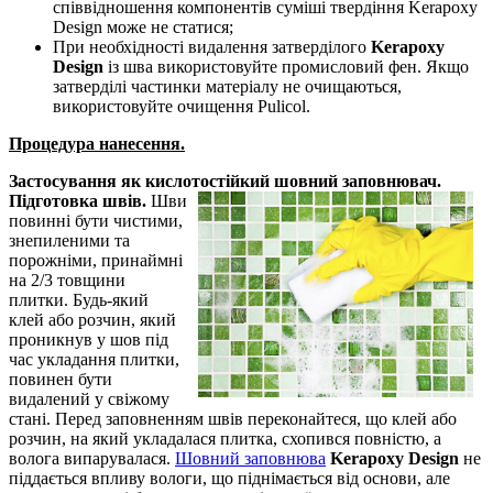
співвідношення компонентів суміші твердіння Kerapoxy
Design може не статися;
При необхідності видалення затверділого
Kerapoxy
Design
із шва використовуйте промисловий фен. Якщо
затверділі частинки матеріалу не очищаються,
використовуйте очищення Pulicol.
Процедура нанесення.
Застосування як кислотостійкий шовний заповнювач.
Підготовка швів.
Шви
повинні бути чистими,
знепиленими та
порожніми, принаймні
на 2/3 товщини
плитки. Будь-який
клей або розчин, який
проникнув у шов під
час укладання плитки,
повинен бути
видалений у свіжому
стані. Перед заповненням швів переконайтеся, що клей або
розчин, на який укладалася плитка, схопився повністю, а
волога випарувалася.
Шовний заповнюва
Kerapoxy Design
не
піддається впливу вологи, що піднімається від основи, але