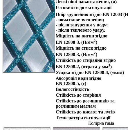
Легкі піші навантаження, (ч)
Готовність до експлуатації
Опір зрушенню згідно EN 12003 (Н
-
початкове зчеплення;
-
після занурення у воду;
-
після теплового удару.
Міцність на вигин згідно
2
EN 12808-3, (Н/мм
)
Міцність на стиск згідно
2
EN 12808-3, (Н/мм
)
Стійкість до стирання згідно
3
EN 12808-2, (втрата у мм
)
Усадка згідно EN 12808-4, (мм/м)
Абсорбція води згідно
EN 12808-5, (г)
Вологостійкість
Стійкість до старіння
Стійкість до розчинників та
рослинним маслам
Стійкість до кислот та лугів
Температура експлуатації
Колірна гама