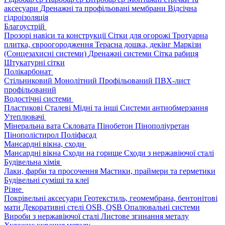
аксесуари
Дренажні та профільовані мембрани
Відсічна
гідроізоляція
Благоустрій
Прозорі навіси та конструкції
Сітки для огорожі
Тротуарна
плитка, євроогородження
Терасна дошка, декінг
Маркізи
(Сонцезахисні системи)
Дренажні системи
Сітка рабиця
Штукатурні сітки
Полікарбонат
Стільниковий
Монолітний
Профільований
ПВХ-лист
профільований
Водостічні системи
Пластикові
Сталеві
Мідні та інші
Системи антиобмерзання
Утеплювачі
Мінеральна вата
Скловата
Пінобетон
Пінополіуретан
Пінополістирол
Поліфасад
Мансардні вікна, сходи
Мансардні вікна
Сходи на горище
Сходи з нержавіючої сталі
Будівельна хімія
Лаки, фарби та просочення
Мастики, праймери та герметики
Будівельні суміші та клеї
Різне
Покрівельні аксесуари
Геотекстиль, геомембрана, бентонітові
мати
Декоративні стелі
OSB, QSB
Опалювальні системи
Вироби з нержавіючої сталі
Листове згинання металу