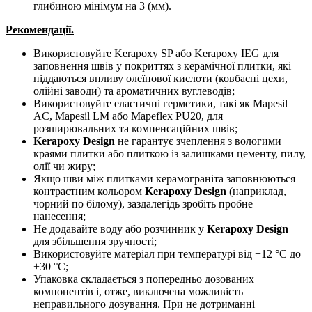
глибиною мінімум на 3 (мм).
Рекомендації.
Використовуйте Kerapoxy SP або Kerapoxy IEG для
заповнення швів у покриттях з керамічної плитки, які
піддаються впливу олеїнової кислоти (ковбасні цехи,
олійні заводи) та ароматичних вуглеводів;
Використовуйте еластичні герметики, такі як Mapesil
AC, Mapesil LM або Mapeflex PU20, для
розширювальних та компенсаційних швів;
Kerapoxy Design
не гарантує зчеплення з вологими
краями плитки або плиткою із залишками цементу, пилу,
олії чи жиру;
Якщо шви між плитками керамограніта заповнюються
контрастним кольором
Kerapoxy Design
(наприклад,
чорний по білому), заздалегідь зробіть пробне
нанесення;
Не додавайте воду або розчинник у
Kerapoxy Design
для збільшення зручності;
Використовуйте матеріал при температурі від +12 °С до
+30 °С;
Упаковка складається з попередньо дозованих
компонентів і, отже, виключена можливість
неправильного дозування. При не дотриманні