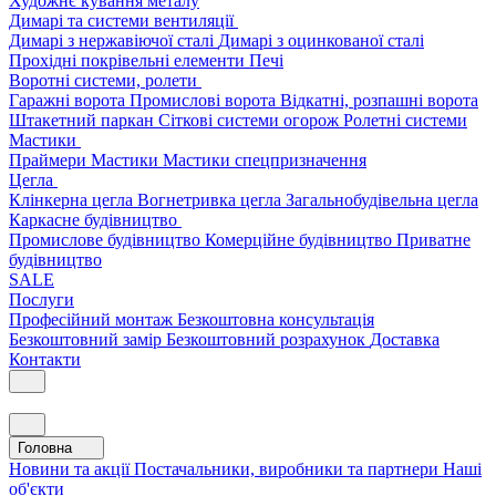
Художнє кування металу
Димарі та системи вентиляції
Димарі з нержавіючої сталі
Димарі з оцинкованої сталі
Прохідні покрівельні елементи
Печі
Воротні системи, ролети
Гаражні ворота
Промислові ворота
Відкатні, розпашні ворота
Штакетний паркан
Сіткові системи огорож
Ролетні системи
Мастики
Праймери
Мастики
Мастики спецпризначення
Цегла
Клінкерна цегла
Вогнетривка цегла
Загальнобудівельна цегла
Каркасне будівництво
Промислове будівництво
Комерційне будівництво
Приватне
будівництво
SALE
Послуги
Професійний монтаж
Безкоштовна консультація
Безкоштовний замір
Безкоштовний розрахунок
Доставка
Контакти
Головна
Новини та акції
Постачальники, виробники та партнери
Наші
об'єкти