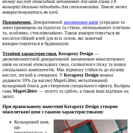
впливу кислот епоксидний заповнювач для швів (гама з 8
кольорів) ідеально підходить для стекломозаїки. Також може
використовуватись як клей.
Призначення.
Декоративний
заповнювач швів
усередині та
зовні приміщень на підлогах та стінах, облицьованих плиткою
та, особливо, стекломозаїкою. Також використовується як
кислотостійкий клей для всіх основ, які зазвичай
використовуються в будівництві.
Технічні характеристики.
Kerapoxy Design
—
двокомпонентний декоративний заповнювач міжплиткових
швів на основі епоксидних смол, силікатного піску та інших
спеціальних компонентів. Має відмінну стійкість до впливу
кислот, легкий в очищенні. У
Kerapoxy Design
можна
додавати 10% (за вагою) MapeGlitter, металізований
кольоровий блиск для створення спеціального ефекту. Колірна
гама
MapeGlitter
— золото та срібло, а також інші відтінки на
запит.
При правильному нанесенні Kerapoxy Design утворює
міжплиткові шви з такими характеристиками:
Кольоровий шов,
що
просвічується, з