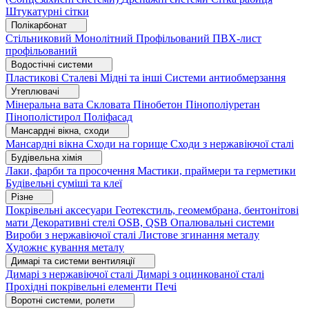
Штукатурні сітки
Полікарбонат
Стільниковий
Монолітний
Профільований
ПВХ-лист
профільований
Водостічні системи
Пластикові
Сталеві
Мідні та інші
Системи антиобмерзання
Утеплювачі
Мінеральна вата
Скловата
Пінобетон
Пінополіуретан
Пінополістирол
Поліфасад
Мансардні вікна, сходи
Мансардні вікна
Сходи на горище
Сходи з нержавіючої сталі
Будівельна хімія
Лаки, фарби та просочення
Мастики, праймери та герметики
Будівельні суміші та клеї
Різне
Покрівельні аксесуари
Геотекстиль, геомембрана, бентонітові
мати
Декоративні стелі
OSB, QSB
Опалювальні системи
Вироби з нержавіючої сталі
Листове згинання металу
Художнє кування металу
Димарі та системи вентиляції
Димарі з нержавіючої сталі
Димарі з оцинкованої сталі
Прохідні покрівельні елементи
Печі
Воротні системи, ролети