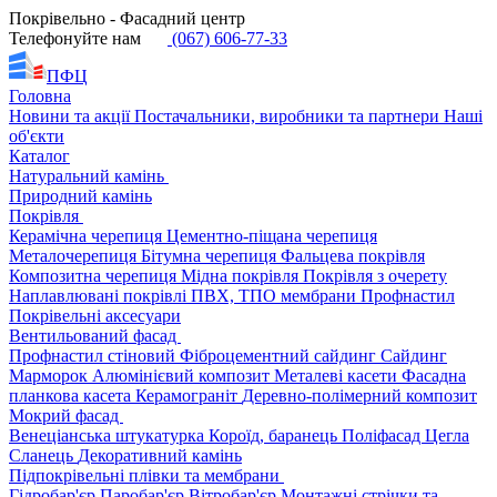
Покрівельно - Фасадний центр
Телефонуйте нам
(067) 606-77-33
ПФЦ
Головна
Новини та акції
Постачальники, виробники та партнери
Наші
об'єкти
Каталог
Натуральний камінь
Природний камінь
Покрівля
Керамічна черепиця
Цементно-піщана черепиця
Металочерепиця
Бітумна черепиця
Фальцева покрівля
Композитна черепиця
Мідна покрівля
Покрівля з очерету
Наплавлювані покрівлі
ПВХ, ТПО мембрани
Профнастил
Покрівельні аксесуари
Вентильований фасад
Профнастил стіновий
Фіброцементний сайдинг
Сайдинг
Марморок
Алюмінієвий композит
Металеві касети
Фасадна
планкова касета
Керамограніт
Деревно-полімерний композит
Мокрий фасад
Венеціанська штукатурка
Короїд, баранець
Поліфасад
Цегла
Сланець
Декоративний камінь
Підпокрівельні плівки та мембрани
Гідробар'єр
Паробар'єр
Вітробар'єр
Монтажні стрічки та