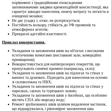
порівнянні з традиційними епоксидними
заповнювачами завдяки кремоподібній консистенції, яка
гарантує швидке нанесення, нижчу витрату та легкість в
очищенні мозаїки;
Не дає усадку і, отже, не розтріскується;
Постійність кольору, стійкість до УФ променів та
атмосферних агентів;
Прекрасні адгезійні властивості.
Приклад використання.
Укладання та заповнення швів на об'єктах з високими
естетичними вимогами (виставкові зали, комерційні
приміщення);
Використовується для напівпрозорих покриттів, що
пропускають сонячні промені (наприклад, скло);
Укладання та заповнення швів на підлогах та стінах у
ванних та душових. Підходить для нанесення на основи
зі скловолокна та ПВХ;
Укладання та заповнення швів на підлогах та стінах у
парилках, саунах та турецьких лазнях;
Укладання та заповнення швів у басейнах, що особливо
містять СПА або морську воду;
Ремонт зруйнованих швів шляхом видалення частинок,
що відшарувалися, і рівномірне заповнення шва