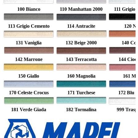
100 Bianco
110 Manhattan 2000
111 Grigio
113 Grigio Cemento
114 Antracite
120 N
131 Vaniglia
132 Beige 2000
140 Cor
142 Marrone
143 Terracotta
144 Cioc
150 Giallo
160 Magnolia
161 Ma
170 Celeste Crocus
171 Turchese
172 Blu 
181 Verde Giada
182 Tormalina
999 Trasp