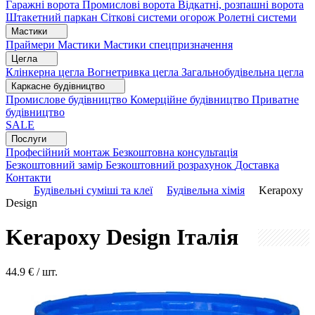
Гаражні ворота
Промислові ворота
Відкатні, розпашні ворота
Штакетний паркан
Сіткові системи огорож
Ролетні системи
Мастики
Праймери
Мастики
Мастики спецпризначення
Цегла
Клінкерна цегла
Вогнетривка цегла
Загальнобудівельна цегла
Каркасне будівництво
Промислове будівництво
Комерційне будівництво
Приватне
будівництво
SALE
Послуги
Професійний монтаж
Безкоштовна консультація
Безкоштовний замір
Безкоштовний розрахунок
Доставка
Контакти
Будівельні суміші та клеї
Будівельна хімія
Kerapoxy
Design
Kerapoxy Design
Італія
44.9
€ / шт.