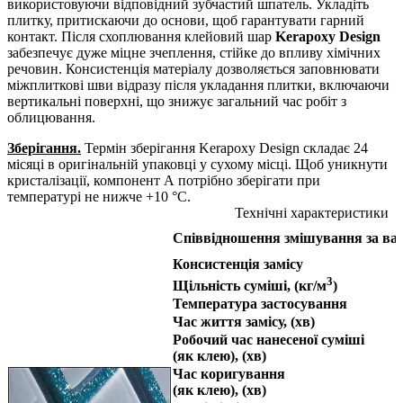
використовуючи відповідний зубчастий шпатель. Укладіть
плитку, притискаючи до основи, щоб гарантувати гарний
контакт. Після схоплювання клейовий шар
Kerapoxy Design
забезпечує дуже міцне зчеплення, стійке до впливу хімічних
речовин. Консистенція матеріалу дозволяється заповнювати
міжплиткові шви відразу після укладання плитки, включаючи
вертикальні поверхні, що знижує загальний час робіт з
облицювання.
Зберігання.
Термін зберігання Kerapoxy Design складає 24
місяці в оригінальній упаковці у сухому місці. Щоб уникнути
кристалізації, компонент А потрібно зберігати при
температурі не нижче +10 °С.
Технічні характеристики
Співвідношення змішування за ва
Консистенція замісу
3
Щільність суміші, (кг/м
)
Температура застосування
Час життя замісу, (хв)
Робочий час нанесеної суміші
(як клею), (хв)
Час коригування
(як клею), (хв)