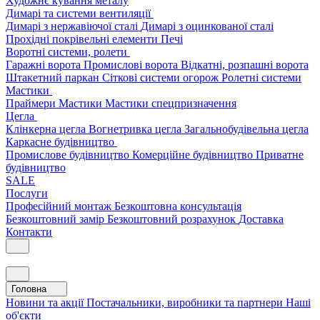
Художнє кування металу
Димарі та системи вентиляції
Димарі з нержавіючої сталі
Димарі з оцинкованої сталі
Прохідні покрівельні елементи
Печі
Воротні системи, ролети
Гаражні ворота
Промислові ворота
Відкатні, розпашні ворота
Штакетний паркан
Сіткові системи огорож
Ролетні системи
Мастики
Праймери
Мастики
Мастики спецпризначення
Цегла
Клінкерна цегла
Вогнетривка цегла
Загальнобудівельна цегла
Каркасне будівництво
Промислове будівництво
Комерційне будівництво
Приватне
будівництво
SALE
Послуги
Професійний монтаж
Безкоштовна консультація
Безкоштовний замір
Безкоштовний розрахунок
Доставка
Контакти
Головна
Новини та акції
Постачальники, виробники та партнери
Наші
об'єкти