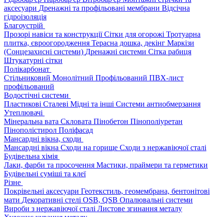
аксесуари
Дренажні та профільовані мембрани
Відсічна
гідроізоляція
Благоустрій
Прозорі навіси та конструкції
Сітки для огорожі
Тротуарна
плитка, євроогородження
Терасна дошка, декінг
Маркізи
(Сонцезахисні системи)
Дренажні системи
Сітка рабиця
Штукатурні сітки
Полікарбонат
Стільниковий
Монолітний
Профільований
ПВХ-лист
профільований
Водостічні системи
Пластикові
Сталеві
Мідні та інші
Системи антиобмерзання
Утеплювачі
Мінеральна вата
Скловата
Пінобетон
Пінополіуретан
Пінополістирол
Поліфасад
Мансардні вікна, сходи
Мансардні вікна
Сходи на горище
Сходи з нержавіючої сталі
Будівельна хімія
Лаки, фарби та просочення
Мастики, праймери та герметики
Будівельні суміші та клеї
Різне
Покрівельні аксесуари
Геотекстиль, геомембрана, бентонітові
мати
Декоративні стелі
OSB, QSB
Опалювальні системи
Вироби з нержавіючої сталі
Листове згинання металу