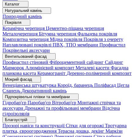
Каталог
Натуральний камінь
Природний камінь
Покрівля
Керамічна черепиця
Цементно-піщана черепиця
Металочерепиця
Бітумна черепиця
Фальцева покрівля
Композитна черепиця
Мідна покрівля
Покрівля з очерету
Наплавлювані покрівлі
ПВХ, ТПО мембрани
Профнастил
Покрівельні аксесуари
Вентильований фасад
Профнастил стіновий
Фіброцементний сайдинг
Сайдинг
Марморок
Алюмінієвий композит
Металеві касети
Фасадна
планкова касета
Керамограніт
Деревно-полімерний композит
Мокрий фасад
Венеціанська штукатурка
Короїд, баранець
Поліфасад
Цегла
Сланець
Декоративний камінь
Підпокрівельні плівки та мембрани
Гідробар'єр
Паробар'єр
Вітробар'єр
Монтажні стрічки та
аксесуари
Дренажні та профільовані мембрани
Відсічна
гідроізоляція
Благоустрій
Прозорі навіси та конструкції
Сітки для огорожі
Тротуарна
плитка, євроогородження
Терасна дошка, декінг
Маркізи
(Сонцезахисні системи)
Дренажні системи
Сітка рабиця