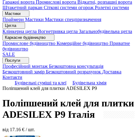
Гаражні ворота
Промислові ворота
Відкатні, розпашні ворота
Штакетний паркан
Сіткові системи огорож
Ролетні системи
Мастики
Праймери
Мастики
Мастики спецпризначення
Цегла
Клінкерна цегла
Вогнетривка цегла
Загальнобудівельна цегла
Каркасне будівництво
Промислове будівництво
Комерційне будівництво
Приватне
будівництво
SALE
Послуги
Професійний монтаж
Безкоштовна консультація
Безкоштовний замір
Безкоштовний розрахунок
Доставка
Контакти
Будівельні суміші та клеї
Будівельна хімія
Поліпшений клей для плитки ADESILEX P9
Поліпшений клей для плитки
ADESILEX P9
Італія
від
17.16
€ / шт.