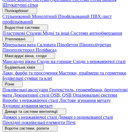
Штукатурні сітки
Полікарбонат
Стільниковий
Монолітний
Профільований
ПВХ-лист
профільований
Водостічні системи
Пластикові
Сталеві
Мідні та інші
Системи антиобмерзання
Утеплювачі
Мінеральна вата
Скловата
Пінобетон
Пінополіуретан
Пінополістирол
Поліфасад
Мансардні вікна, сходи
Мансардні вікна
Сходи на горище
Сходи з нержавіючої сталі
Будівельна хімія
Лаки, фарби та просочення
Мастики, праймери та герметики
Будівельні суміші та клеї
Різне
Покрівельні аксесуари
Геотекстиль, геомембрана, бентонітові
мати
Декоративні стелі
OSB, QSB
Опалювальні системи
Вироби з нержавіючої сталі
Листове згинання металу
Художнє кування металу
Димарі та системи вентиляції
Димарі з нержавіючої сталі
Димарі з оцинкованої сталі
Прохідні покрівельні елементи
Печі
Воротні системи, ролети