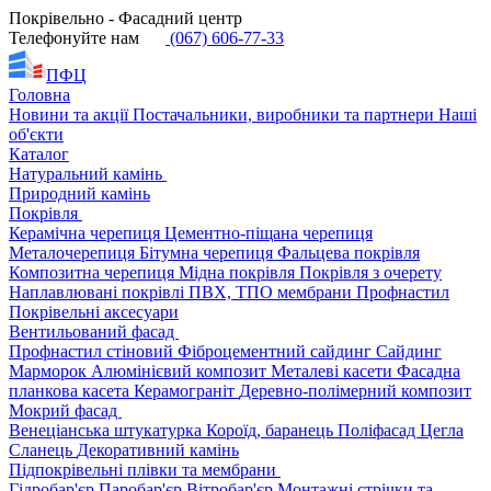
Покрівельно - Фасадний центр
Телефонуйте нам
(067) 606-77-33
ПФЦ
Головна
Новини та акції
Постачальники, виробники та партнери
Наші
об'єкти
Каталог
Натуральний камінь
Природний камінь
Покрівля
Керамічна черепиця
Цементно-піщана черепиця
Металочерепиця
Бітумна черепиця
Фальцева покрівля
Композитна черепиця
Мідна покрівля
Покрівля з очерету
Наплавлювані покрівлі
ПВХ, ТПО мембрани
Профнастил
Покрівельні аксесуари
Вентильований фасад
Профнастил стіновий
Фіброцементний сайдинг
Сайдинг
Марморок
Алюмінієвий композит
Металеві касети
Фасадна
планкова касета
Керамограніт
Деревно-полімерний композит
Мокрий фасад
Венеціанська штукатурка
Короїд, баранець
Поліфасад
Цегла
Сланець
Декоративний камінь
Підпокрівельні плівки та мембрани
Гідробар'єр
Паробар'єр
Вітробар'єр
Монтажні стрічки та