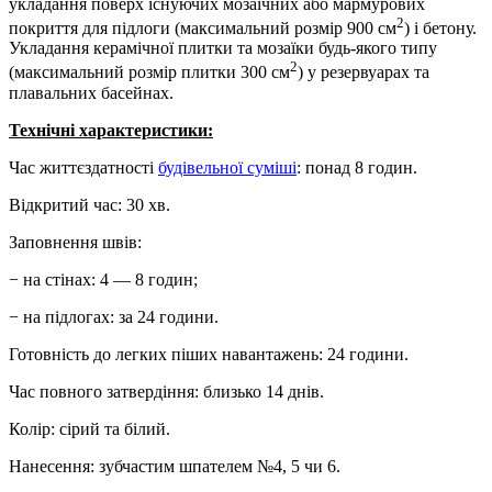
укладання поверх існуючих мозаїчних або мармурових
2
покриття для підлоги (максимальний розмір 900 см
) і бетону.
Укладання керамічної плитки та мозаїки будь-якого типу
2
(максимальний розмір плитки 300 см
) у резервуарах та
плавальних басейнах.
Технічні характеристики:
Час життєздатності
будівельної суміші
: понад 8 годин.
Відкритий час: 30 хв.
Заповнення швів:
− на стінах: 4 — 8 годин;
− на підлогах: за 24 години.
Готовність до легких піших навантажень: 24 години.
Час повного затвердіння: близько 14 днів.
Колір: сірий та білий.
Нанесення: зубчастим шпателем №4, 5 чи 6.